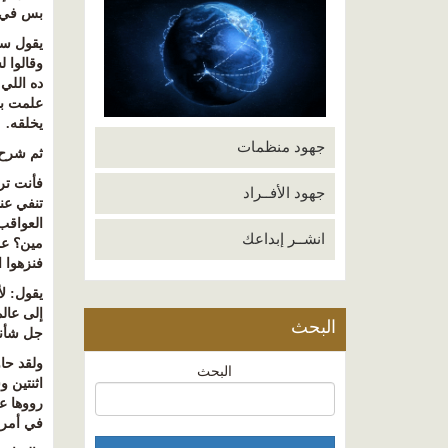
بس في ا
يقول سل
وقالوا ل
ده اللي 
علمت بها
يخلقه
.
جهود منظمات
ثم شرح 
فأنت تر
جهود الأفــراد
تنفي عن
العواقب،
انشــر إبداعك
مين؟ عن 
فنزهوا ا
يقول
:
ل
إلى عالم
البحث
جل شأنه 
ولقد حا
البحث
اثنتين 
رووها ع
في أمر 