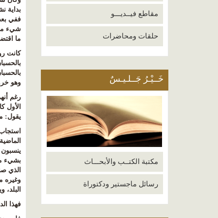
بداية نش
مقاطع فيــديـــو
ففي بعض
شيء من 
حلقات ومحاضرات
ما اقتضى
كانت رو
بالحسبان
بالحسبا
خَــيْـرُ جَــلـيـسٌ
وهو خرو
رغم أنه
الأول ك
يقول
:
م
استجاب 
الماضية 
ينسبون إ
بشيء من 
مكتبة الكتــب والأبحـــاث
الذي صن
وغيره م
رسائل ماجستير ودكتوراة
البلد، 
فهذا الد