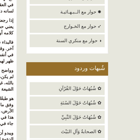
في العقي
لسانه دا
✸ حوار مع الــبـهـائيـة
إذا رجعن
➶ حوار مع الخـوارج
يعني حدث
كلامه أو
◑ حوار مع منكري السنة
فالبداء 
آخر. وق
في أنفس
ظهر لهم
شٌبهات وردود
وواضح أ
لم يكن، 
بالله، غ
✿ شُبُهَاتٌ حَوْلَ القُرْآنِ
الشيعة 
هو طبعًا
✿ شُبُهَاتٌ حَوْلَ السُنَةِ
وفق ما 
الأرض، ف
✿ شُبُهَاتٌ حَوْلَ النَّبِيِّ
هذا في 
جاء في ت
✿ الصحابةُ وَآلِ البَيْتَ
ويبدو أ
الدعوة إ