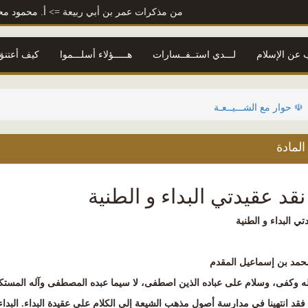
من مذكرات عمر بن أبي ربيعة
=> أ. محمود محمد شاكر
 عن الإسلام
لـــدي استــفــسارات
هـــــؤلاء أسلـــموا
كيف أعتنق 
☫ حوار مع الشـــيــعـة
لمادة
قد عقيدتي البداء و الطنية
تي البداء و الطنية
حمد بن إسماعيل المقدم
له وكفى، وسلام على عباده الذين اصطفى، لا سيما عبده المصطفى وآله المستك
، فقد انتهينا في مدارسة أصول مذهب الشيعة إلى الكلام على عقيدة البداء. البد