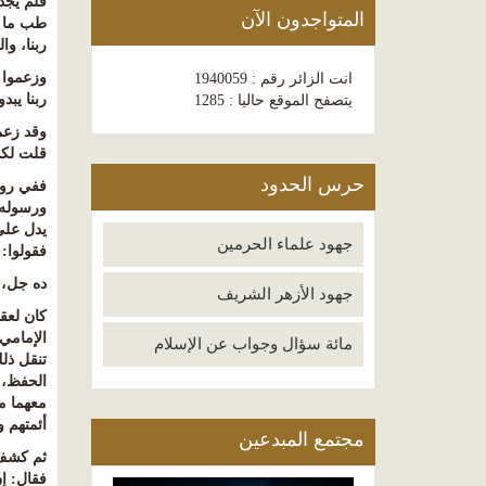
فلم يجد 
المتواجدون الآن
طب ما ت
ربنا، وا
وزعموا 
انت الزائر رقم : 1940059
ربنا يبد
يتصفح الموقع حاليا : 1285
وقد زعم
قلت لكم.
حرس الحدود
ففي روا
ورسوله،
يدل على 
جهود علماء الحرمين
فقولوا
:
ده جل، 
جهود الأزهر الشريف
كان لعق
الإمامي
مائة سؤال وجواب عن الإسلام
تنقل ذل
الحفظ، ه
معهما من
أئمتهم و
مجتمع المبدعين
ثم كشف 
فقال
:
إ