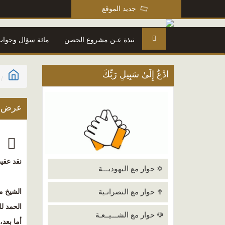
جديد الموقع
نبذة عـن مشروع الحصن
مائة سؤال وجواب
ادْعُ إِلَىٰ سَبِيلِ رَبِّكَ
عرض ا
ن
نقد عقيد
✡ حوار مع اليهوديـــة
✟ حوار مع النصرانـية
الشيخ م
الحمد ل
☫ حوار مع الشـــيــعـة
أما بعد