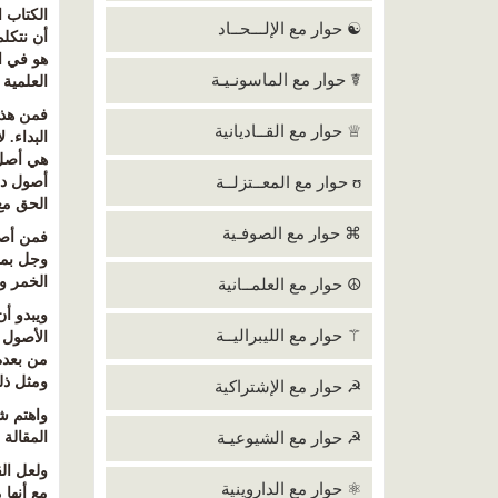
الكتاب ا
☯ حوار مع الإلـــحــاد
أن نتكل
هو في ال
☤ حوار مع الماسونـيـة
العلمية
فمن هذه
♕ حوار مع القــاديانية
البداء
.
ل
هي أصل 
ʊ حوار مع المعــتزلــة
أصول دي
الحق مع
⌘ حوار مع الصوفـية
فمن أصول
وجل بمث
الخمر وأ
☮ حوار مع العلمــانية
ويبدو أ
⚚ حوار مع الليبراليــة
الأصول 
من بعده 
ومثل ذل
☭ حوار مع الإشتراكية
واهتم ش
☭ حوار مع الشيوعيـة
المقالة
ولعل ال
⚛ حوار مع الداروينية
مع أنها