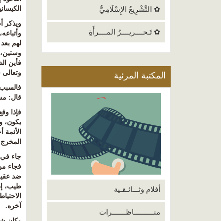
الكيساني
✿ التَّشْرِيعُ الإِسْلَامِيُّ
ويذكر أص
✿ تَـحــــريــــرُ المــــرأَةِ
وأتباعه،
لهم بعد 
وستين، 
فأين الظ
وتعالى ق
المكتبة المرئية
فالسبب ك
قال: مش 
فإذا وقع
يكون، و
الأئمة أ
المخرج
.
جاء في ا
فجاء من 
ضد عقيدة
طيب، إذ
أفلام وثـــائـقـية
الاحتياط
آخره
.
منــــــــــاظـــــــرات
وكان شي