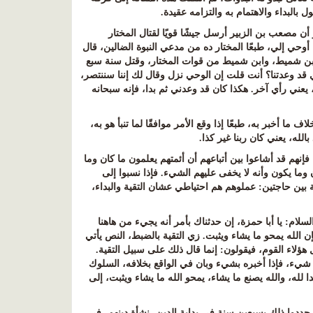
ل بالبداء والاهتمام به والتزامه عقيدة
.
أن مصعب بن الزبير أرسل جيشًا قويًا لقتال المختار
أوحي إلي، طبعًا المختار ده من مدعي النبوة الضالين، قال
بن شميط، وابن شميط من قوات المختار، وقتل سنة سبع
 قد وعدتنا؟ أنت قلت إن الوحي نزل وقال لك إننا سننتصر،
، يعني رأي آخر
.
هكذا كان قد وعدني ثم بدا، فإنه سبحانه
ا أخبر به، طبعًا إذا وقع الأمر موافقًا لما تنبأ هو به،
الله، يعني كان ربنا غير كذا
.
فإنهم قد أشاعوا بين أتباعهم أن أئمتهم يعلمون ما كان وما
 وما يكون وأنه لا يخفى عليهم الشيء
.
فإذا نسبوا إلى
يعة بين حاجتين: عملوهم هم احتياطي عشان التقية والبداء،
السلام
:
يا أبا حمزة، إن حدثناك بأمر أنه يجيء من هاهنا
إن الله يمحو ما يشاء ويثبت
.
زي التقية بالضبط، النص يأتي
هؤلاء القوم، فيقولون: إنما قال ذلك على سبيل التقية.
 شيء، فإذا أخبره بشيء وبان في الواقع بخلافه، السلوك
دا لله، والله يصنع ما يشاء، يمحو الله ما يشاء ويثبت، إلى
 حددوا ذلك بسبعين سنة في بداية الدين، نشأة دينهم، في