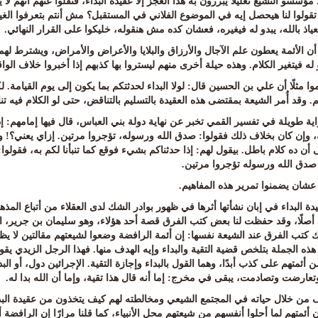
مؤسسو التشيع تعليلًا يبررون به هذا العجز إلا عقيدة البداء، فنقلوا عنهم أنهم ل
قولوا لنا هيحصل إيه في الموضوع الفلاني في المستقبل؟ مش أنتم بتعرفوا الغي
لعياذ بالله، يبدو له فيغيره، فعشان كده مش هنقوله، خليكوا على القرار النهائي
.
أن الأئمة يعطون علم الآجال والأرزاق والبلايا والأعراض والأمراض، ويشترط لهم
و له فيتغير الكلام. وهذه حيلة أخرى منهم ليستروا بها كذبهم إذا أخبروا خلاف الوا
وا مثلًا أن علي بن الحسين قال
:
لولا البداء لحدثتكم بما يكون إلى يوم القيامة
.
ل
 وقد أُمر الشيعة بمقتضى هذه العقيدة بالتسليم بالتناقض، حتى لو الكلام فيه ت
ية طويلة في تفسير القمي تخبر عن نهاية دولة بني العباس، قال فيها إمامهم
:
إ
 وإن كان بخلاف ذلك فقولوا: صدق الله ورسوله، تؤجروا مرتين
.
إزاي يعني؟
!
و
أن ده كلام باطل. بيقول لهم: إذا حدثناكم بشيء فوقع كما تنبأنا لكم به، فقولوا
:
صدق الله ورسوله تؤجروا مرتين
.
عشان يضمنوا تمرير هذه المفاهيم
.
يدة البداء في إبان نشأتها أثرها في ظهور بوادر الشك لدى العقلاء من أتباع ا
 أصلًا، وقد حفظت لنا بعض كتب الفرق قصة أحد هؤلاء، وهو سليمان بن جرير، ال
ك كتب الفرق عند الشيعة نفسها
:
إن أئمة الرافضة وضعوا لشيعتهم مقالتين لا يظ
ذه الجملة بتلخص قضية التقية والبداء وإيه الهدف منها. فهذا الرجل الزيدي يقو
 أئمتهم على كذب أبدًا، وهما القول بالبداء وإجازة التقية
.
الإجرائين دول، أو ال
تعارضت وتصادمت، يبقى في مخرج: إما أنه قال هذا تقية، وإما أن الله بدا له
.
من خلال حياته في المجتمع الشيعي ومخالطته لهم كيف يتخذون من عقيدة البدا
ن أئمتهم لما أحلوا أنفسهم من شيعتهم محل الأنبياء، كما قلنا مرارًا إن الرافضة