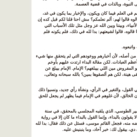
 النبوة، وبالذات في قضية العصمة
.
م في العلم فيما كان ويكون، والإخبار بما يكون في غد،
لوه قالوا لهم: ألم نعلمكم؟ مش احنا قلنا لكم قبل كده إن
بياء، وبيننا وبين الله عز وجل مثل تلك الأسباب التي
قالوه، قالوا لشيعتهم: بدا لله في ذلك، فلم يكونه فلم
واتبعوه
.
 من أصله، لأن أخبارهم ووعودهم التي لم يتحقق منها شيء
ظم العبادات. لكن مقالة البداء ارتدت عليهم بأوخم
 المفروض مين اللي بيبلغهم؟ الإمام. الإمام بيبلغ عن
تبقى هينة، لكن هم ألصقوها بمين؟ بالله سبحانه وتعالى،
ي القول، والتغير في الرأي، ونشأة رأي جديد، ونسبوا ذلك
 الخالق، لأن غلوهم في الإمام فيما يظهر لم يجعل للحق
لنصير الطوسي، الذي يلقبه المجلسي بالمحقق، في سنة
لا يقولون بالبداء، وإنما القول بالبداء ما كان إلا في رواية
ضه منه، فجعل القائم موسى، فسئل عن ذلك فقال: بدا لله
ن دي، بيقول لك: خبر آحاد، وما ينبنيش عليه
.