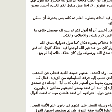
ا يخبرون عن الغيب مخافة أن يبدو لله فيغيره. لما يقول لهم:
ب؟ فيقولوا: لا، احنا مش هنقول لكم الغيب، أحسن بعدين
 فيه البداء، يعطوننا العلم ده كله، بس يشترط أن ممكن
قع
.
كن أخشى أن أنا أقول لكم ثم يبدو لله فيحصل خلاف ما
ناقض لازم نقبله، والاختلاف والكذب
.
ذا حدثناكم بشيء فكان كما نقول فقولوا: صدق الله
لو كان من عند غير الله لوجدوا فيه اختلافًا كثيرًا، التناقض
صدق الله ورسوله، وإن كان بخلاف ذلك، إذا لم يقع،
لمذهب، وقد اكتشف بعضهم حقيقة اللعبة فتخلى عن المذهب
ذي تنسب إليه فرقة السليمانية من الزيدية، فقال كما
هرون معهما من أئمتهم على كذب أبدًا
.
الجملة دي تستحق
ل
:
إن أئمة الرافضة وضعوا لشيعتهم مقالتين لا يظهرون
بدعتين دول، اختراعهم الرافضة علشان مهما تناقضت أقوال
ء وسيلة للتستر على كذبهم في دعوى علم الأئمة للغيب،
 أعطوا الأئمة صفة النبوة، وإن لم يعطوهم اسمها، الفرق