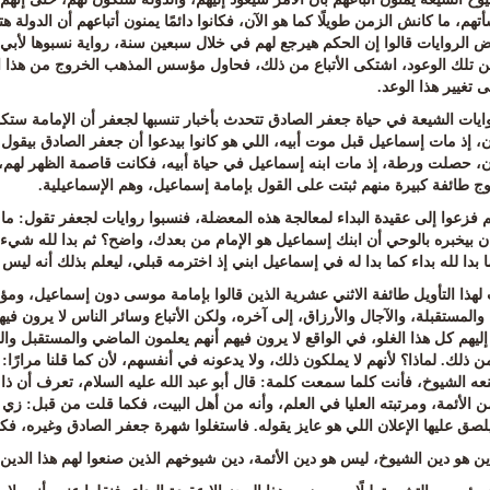
أتهم، ما كانش الزمن طويلًا كما هو الآن، فكانوا دائمًا يمنون أتباعهم أن الدولة
 الروايات قالوا إن الحكم هيرجع لهم في خلال سبعين سنة، رواية نسبوها لأ
تلك الوعود، اشتكى الأتباع من ذلك، فحاول مؤسس المذهب الخروج من هذا المأزق ب
 تغيير هذا الوعد
.
ايات الشيعة في حياة جعفر الصادق تتحدث بأخبار تنسبها لجعفر أن الإمامة ستكو
، إذ مات إسماعيل قبل موت أبيه، اللي هو كانوا بيدعوا أن جعفر الصادق بيقول 
ن، حصلت ورطة، إذ مات ابنه إسماعيل في حياة أبيه، فكانت قاصمة الظهر لهم،
ج طائفة كبيرة منهم ثبتت على القول بإمامة إسماعيل، وهم الإسماعيلية
.
م فزعوا إلى عقيدة البداء لمعالجة هذه المعضلة، فنسبوا روايات لجعفر تقول
:
ما 
ان بيخبره بالوحي أن ابنك إسماعيل هو الإمام من بعدك، واضح؟ ثم بدا لله شيء 
ا بدا لله بداء كما بدا له في إسماعيل ابني إذ اخترمه قبلي، ليعلم بذلك أنه ليس 
لهذا التأويل طائفة الاثني عشرية الذين قالوا بإمامة موسى دون إسماعيل، ومؤ
والمستقبلة، والآجال والأرزاق، إلى آخره، ولكن الأتباع وسائر الناس لا يرون فيهم
ليهم كل هذا الغلو، في الواقع لا يرون فيهم أنهم يعلمون الماضي والمستقبل والح
ذلك. لماذا؟ لأنهم لا يملكون ذلك، ولا يدعونه في أنفسهم، لأن كما قلنا مرارًا: 
عه الشيوخ، فأنت كلما سمعت كلمة
:
قال أبو عبد الله عليه السلام، تعرف أن ذ
ن الأئمة، ومرتبته العليا في العلم، وأنه من أهل البيت، فكما قلت من قبل: ز
ويلصق عليها الإعلان اللي هو عايز يقوله. فاستغلوا شهرة جعفر الصادق وغيره، 
ين هو دين الشيوخ، ليس هو دين الأئمة، دين شيوخهم الذين صنعوا لهم هذا الدين، أ