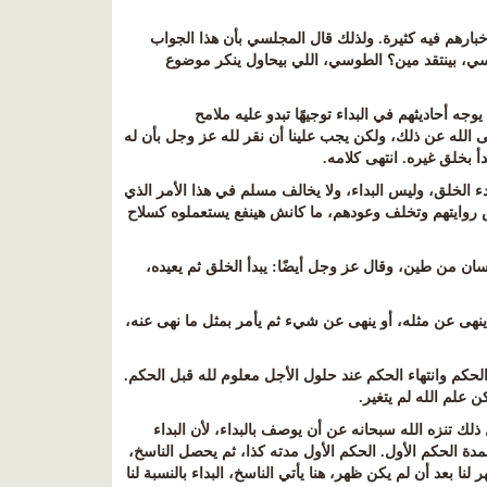
خبارهم فيه كثيرة
.
ولذلك قال المجلسي بأن هذا الجواب
سي، بينتقد مين؟ الطوسي، اللي بيحاول ينكر موضوع
يوجه أحاديثهم في البداء توجيهًا تبدو عليه ملامح
الى الله عن ذلك، ولكن يجب علينا أن نقر لله عز وجل بأن له
أ بخلق غيره
.
انتهى كلامه
.
دء الخلق، وليس البداء، ولا يخالف مسلم في هذا الأمر الذي
اقض روايتهم وتخلف وعودهم، ما كانش هينفع يستعملوه كسلاح
نسان من طين، وقال عز وجل أيضًا
:
يبدأ الخلق ثم يعيده،
 ينهى عن مثله، أو ينهى عن شيء ثم يأمر بمثل ما نهى عنه،
الحكم وانتهاء الحكم عند حلول الأجل معلوم لله قبل الحكم.
كن علم الله لم يتغير
.
لك تنزه الله سبحانه عن أن يوصف بالبداء، لأن البداء
لمدة الحكم الأول. الحكم الأول مدته كذا، ثم يحصل الناسخ،
لنا بعد أن لم يكن ظهر، هنا يأتي الناسخ، البداء بالنسبة لنا