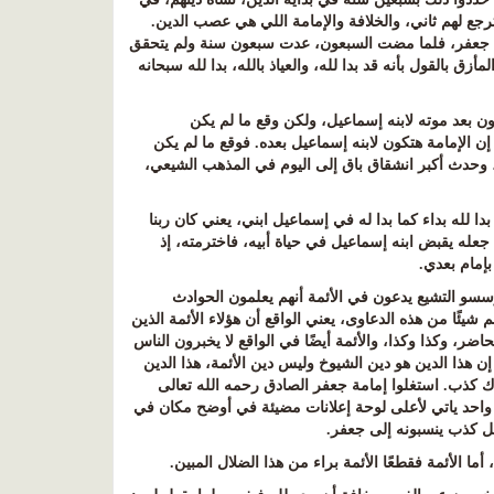
 هترجع لهم ثاني، والخلافة والإمامة اللي هي عصب الدين.
بي جعفر، فلما مضت السبعون، عدت سبعون سنة ولم يتحقق
القول بأنه قد بدا لله، والعياذ بالله، بدا لله سبحانه
ن بعد موته لابنه إسماعيل، ولكن وقع ما لم يكن
إن الإمامة هتكون لابنه إسماعيل بعده. فوقع ما لم يكن
 وحدث أكبر انشقاق باق إلى اليوم في المذهب الشيعي،
بدا لله بداء كما بدا له في إسماعيل ابني، يعني كان ربنا
جعله يقبض ابنه إسماعيل في حياة أبيه، فاخترمته، إذ
بإمام بعدي
.
سسو التشيع يدعون في الأئمة أنهم يعلمون الحوادث
 شيئًا من هذه الدعاوى، يعني الواقع أن هؤلاء الأئمة الذين
اضر، وكذا وكذا، والأئمة أيضًا في الواقع لا يخبرون الناس
إن هذا الدين هو دين الشيوخ وليس دين الأئمة، هذا الدين
اك كذب. استغلوا إمامة جعفر الصادق رحمه الله تعالى
ي واحد ياتي لأعلى لوحة إعلانات مضيئة في أوضح مكان في
فكل كذب ينسبونه إلى جعفر
.
ما الأئمة فقطعًا الأئمة براء من هذا الضلال المبين
.