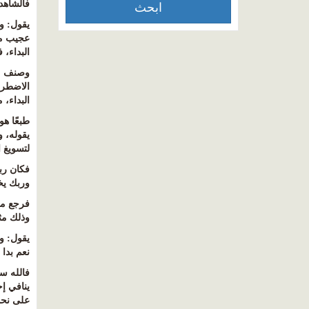
فالشاهد
يقول
:
و
عجيب من
البداء، 
وصنف من 
الاضطرا
البداء،
طبعًا هو
يقوله، 
لتسويغ 
فكان ربن
وربك يخ
فرجع مر
وذلك مث
يقول
:
و
نعم بدا 
فالله س
ينافي إح
على نحو 