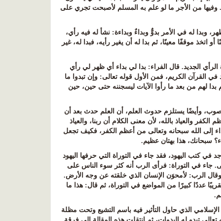
سنة. وفيها من الأجر ما لو علم به المسلم لأصبحت تجري على
: ظهر، وبدا له في الأمر بدوٌّ وبداءٌ وبداءة: نشأ له فيه رأي،
 اتخذ موقفًا معينًا، ثم بدا له أن يغير رأيه، فبدا له، غير
 الرأي الجديد. قال الفراء
:
بدا لي بداء أي ظهر لي رأي
رد في القرآن الكريم، فمن الأول قوله تعالى
:
وإن تبدوا ما
 بدا لهم من بعد ما رأوا الآيات ليسجننه حتى حين، حين
لأصوب، وأيضًا يستلزم حدوث العلم، أن العلم حدث بعد أن
لكفر والعياذ بالله، لأن معنى الكلام أن ربنا، والعياذ
البداء إلى الله سبحانه وتعالى من أعظم الكفر، فكيف تجعل
ء؟ سبحانك، هذا بهتان عظيم
.
د في كتب اليهود، فقد جاء في التوراة التي حرفها اليهود
 جاء في التوراة
:
فرأى الرب أنه كثر سوء الناس على
، وقال الرب: لأمحوَن الإنسان الذي خلقته عن وجه الأرض
.
بًا عددًا كبيرًا من المواضع في التوراة، ثم قال: هذا ما
م
.
 الإسلامي الذي حاول التأثير فيه باسم التشيع وتحت مظلة
تعالى تبدو له البدوات، ثم انتقلت هذه المقالة إلى فرقة