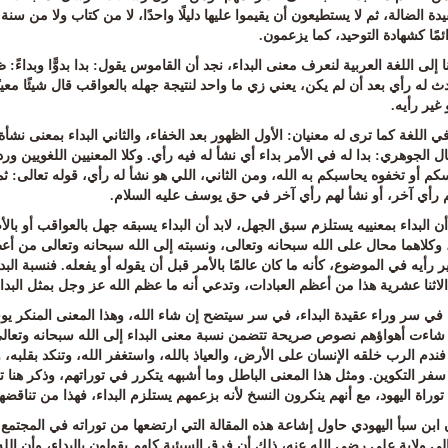
دة الضالة، ثم لا يستطيعون أن يقيموا عليها دليلًا واحدًا، لا من كتاب ولا من 
ئمًا كشهادة التوحيد، كما يزعمون
.
ا إلى اللغة العربية لنعرف معنى البداء، نجد أن القاموس يقول
:
بدا بدوًّا وبداءً
 له رأي بعد أن لم يكن، يعني زي ما واحد لنتيجة جهله بالعواقب قال شيئًا معينًا أو
 غير رأيه
.
في اللغة كما ترى له معنيان: الأول الظهور بعد الخفاء، والثاني البداء بمعنى نشأة
ال الجوهري
:
بدا له في الأمر بداء أي نشأ له فيه رأي. وكلا المعنيين اللغويين و
كم أو تخفوه يحاسبكم به الله، ومن الثاني، اللي هو نشأ له رأي، قوله تعالى
:
ثم
 رأي آخر، أو نشأ لهم رأي آخر في حق يوسف عليه السلام
.
ن البداء بمعنييه يستلزم سبق الجهل، لابد أن البداء يسبقه جهل بالعواقب أو با
وكلاهما محال على الله سبحانه وتعالى، ونسبته إلى الله سبحانه وتعالى من أعظم ا
ير رأيه في الموضوع، كأنه ما كان عالمًا بالأمر قبل أن يقوله أو يفعله. فنسبة 
الاثنا عشرية هذا من أعظم العبادات، وتدعي أنه ما عظم الله عز وجل بمثل البدا
 في سر وراء عقيدة البداء، في سر سيتضح إن شاء الله، وهذا المعنى المنكر يوج
شاءت أهواؤهم نصوص صريحة تتضمن نسبة معنى البداء إلى الله سبحانه وتعالى.
ندم الرب خلقه الإنسان على الأرض، والعياذ بالله، واستغفر الله، وتنكد بقلبه
سفر التكوين
.
ومثل هذا المعنى الباطل وما أشبهه يتكرر في توراتهم، وذكر هنا تقري
وراة اليهود، مع أنهم ينكرون النسخ لأنه بزعمهم يستلزم البداء، فهذا من تناقضه
ن ابن سبأ اليهودي حاول إشاعة هذه المقالة التي ارتضعها من توراته في المجتمع
لى ولاية علي رضي الله عنه، ذلك أن فرق السبئية كلهم يقولون بالبداء، وأن الله 