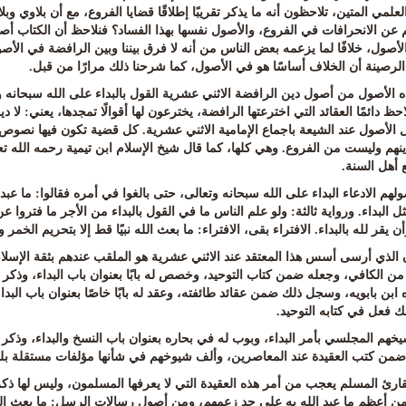
لعلمي المتين، تلاحظون أنه ما يذكر تقريبًا إطلاقًا قضايا الفروع، مع أن بلاوي وب
م عن الانحرافات في الفروع، والأصول نفسها بهذا الفساد؟ فنلاحظ أن الكتاب أ
أصول، خلافًا لما يزعمه بعض الناس من أنه لا فرق بيننا وبين الرافضة في الأصو
 الرصينة أن الخلاف أساسًا هو في الأصول، كما شرحنا ذلك مرارًا من قبل
.
 الأصول من أصول دين الرافضة الاثني عشرية القول بالبداء على الله سبحانه وت
احظ دائمًا العقائد التي اخترعتها الرافضة، يخترعون لها أقوالًا تمجدها، يعني
:
لا د
الأصول عند الشيعة باجماع الإمامية الاثني عشرية. كل قضية تكون فيها نصوص تضخ
نهم وليست من الفروع. وهي كلها، كما قال شيخ الإسلام ابن تيمية رحمه الله تع
 أهل السنة
.
هم الادعاء البداء على الله سبحانه وتعالى، حتى بالغوا في أمره فقالوا
:
ما عبد
ل البداء
.
ورواية ثالثة
:
ولو علم الناس ما في القول بالبداء من الأجر ما فتروا عن
ن يقر لله بالبداء
.
الافتراء بقى، الافتراء
:
ما بعث الله نبيًا قط إلا بتحريم الخمر وأ
ن الذي أرسى أسس هذا المعتقد عند الاثني عشرية هو الملقب عندهم بثقة الإسل
من الكافي، وجعله ضمن كتاب التوحيد، وخصص له بابًا بعنوان باب البداء، وذكر ف
ابن بابويه، وسجل ذلك ضمن عقائد طائفته، وعقد له بابًا خاصًا بعنوان باب البدا
ك فعل في كتابه التوحيد
.
يخهم المجلسي بأمر البداء، وبوب له في بحاره بعنوان باب النسخ والبداء، وذكر 
 ضمن كتب العقيدة عند المعاصرين، وألف شيوخهم في شأنها مؤلفات مستقلة بل
قارئ المسلم يعجب من أمر هذه العقيدة التي لا يعرفها المسلمون، وليس لها ذك
 من أعظم ما عبد الله به على حد زعمهم، ومن أصول رسالات الرسل
:
ما بعث الل