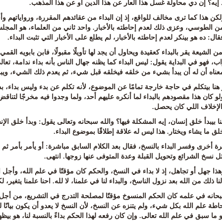
 إيه؟ إن دي محاولة غسل هذا العار عن هذا الدين أو عن هذا المذهب
.
لكن هذا كما ترى مخالف للواقع، إذ إن البداء من عقائدهم المقررة، ورواياتهم وأ
 الطوسي، وعزى ذلك لعدم إحاطته بالأخبار. واحد ثاني من العلماء، هو المجل
فقال: ده هو بينكر لعدم إحاطته بالأخبار، لم يطلع على الأخبار التي تثبت البداء
.
الشيعة يقر بالبداء كعقيدة ويحاول أن يجد لها تأويلًا مقبولًا، فابن بابويه القمي 
ب، فهو في البداية يقول
:
ليس البداء كما يظنه جهال الناس بأنه بداء ندامة، تع
 معناه أن له أن يبدأ بشيء من خلقه فيخلقه قبل شيء، ثم يعدم ذلك الشيء، ويبد
 هنا بيتكلم في حاجة خارجة تمامًا عن الموضوع، لأنه تكلم عن بدء وليس بداء، ب
ولو كان هذا مقصودهم بالبداء لما أنكره عليهم أحد، ولما وجدوا فيه مخرجًا لتن
الإخلاف اللي كان يحصل
.
ا بيبدأ خلق إنسان، إيه المشكلة فيها؟ والله سبحانه وتعالى يقول
:
وبدأ خلق الإ
لق ما يشاء ويختار
.
هذا ليس له علاقة إطلاقًا بموضوع البداء
.
ة أخرى وفسر البداء بالنسخ، فقال بعد الكلام السابق مباشرة
:
أو يأمر بأمر ثم
ل نسخ الشرائع وتحويل القبلة وعدة المتوفى عنها زوجها
.
انتهى
.
هذا جهل أو تجاهل، إذ لا بداء في النسخ، والحكم كان مؤقتًا في علم الله، وأجل 
لنا ذلك من الله بعد نزول الناسخ، والبداء لنا في علمنا، لا لله. احنا علمنا يتغير، ل
بحانه في علمه كان الحكم المنسوخ مؤقتًا لمصلحة التدرج في التشريع، من أجل ذ
اطة علم الله بكل شيء، ولم يتنزه عن النسخ، لأن النسخ لا يعدو أن يكون بيانًا 
ما سبق في علم الله تعالى. وإن كان رفعه لهذا الحكم بداءً بالنسبة لنا، هو بيظهر 