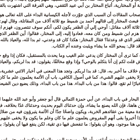
ة أو المختارية، أتباع المختار بن أبي عبيد الثقفي، وهي الفرقة التي اشتهرت بالقو
حاب المقالات أن السبب الذي جوّزت لأجله الكيسانية البداء على الله تعالى هو 
 فبعث المختار إلى قتالهم أحمد بن شميط مع ثلاثة آلاف من المقاتلة، وقال لهم
:
ثلاثة آلاف مقاتل
:
أوحي إلي أن الظفر يكون لكم، أنكم سوف تنتصرون، فهزم ا
هزم ابن شميط ومن كان معه، فعادوا إليه، إلى المختار، فقالوا
:
أين الظفر الذي
فر الذي قد وعدتنا؟ فقال المختار
:
هكذا كان قد وعدني، ثم بدا لله، والعياذ بالله
د قال: يمحو الله ما يشاء ويثبت وعنده أم الكتاب
.
ما ترى أن المختار كان يدعي علم الغيب وما يحدث بالمستقبل، فكان إذا وقع خلاف م
قلت لكم إن أنا بتكلم بالوحي؟ وإذا وقع مخالفًا، يقولون: قد بدا لربكم، والعياذ ب
 خلاف ما أخبر به، قال
:
قد بدا لربكم
.
وتجد هذا المعنى في أخبار الاثني عشرية، 
لا يخفى عليهم الشيء، كما في أصول الكافي، باب أن الأئمة يعلمون علم ما كان
خبارًا لم تقع، قالوا: هذا من باب البداء. هذا من باب البداء، وذلك يضيع دين الش
لبحار في باب البداء، عن أبي حمزة الثمالي قال أبو جعفر وأبو عبد الله عليهما 
هاهنا، فإن الله يصنع ما يشاء، وإن حدثناك اليوم بحديث وحدثناك غدًا بخلافه، ف
 معينة من عقائدهم الخربة، ويكون واضحًا جدًا أن الأئمة يتبرؤون فيه من ضلال 
ا أخبروا بقى أنهم المفروض يعلمون علم ما كان وعلم ما يكون ولا يخفى عليهم
ي هنا موجود، وهو أن يقولوا: ما تنفعش فيها دي تقية، لكن ينفع فيها أن يقولوا
:
ب
وخ الشيعة يمنون أتباعهم بأن الأمر سيعود إليهم، والدولة ستكون لهم، حتى إنهم