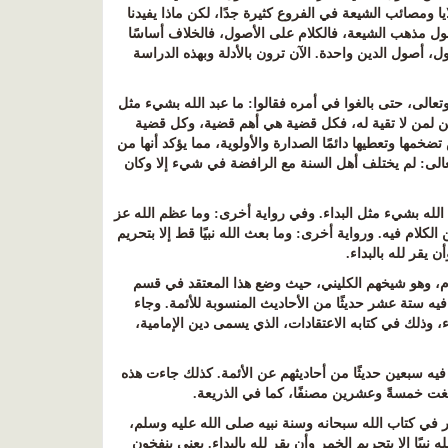
لايا ومصائب الشيعة في الفروع كثيرة جدًا، لكن ماذا يفيدنا
صول مذهب الشيعة، فالكلام على الأصول، فالخلاف أساسًا
ل، أصول الدين واحدة. الآن ترون بالأدلة وبهذه الدراسة
عالى، حتى بالغوا في أمره فقالوا
:
ما عبد الله بشيء مثل
ين لمن لا تقية له، فكل قضية هي أهم قضية، وكل قضية
مها وتعطيها دائمًا الصدارة والأولوية، مما يؤكد أنها من
الى
:
لم يختلف أهل السنة مع الرافضة في شيء إلا وكان
 الله بشيء مثل البداء
.
وفي رواية أخرى
:
وما عظم الله عز
 الكلام فيه
.
ورواية أخرى
:
وما بعث الله نبيًا قط إلا بتحريم
ن يقر لله بالبداء
.
ام، وهو شيخهم الكليني، حيث وضع هذا المعتقد في قسم
يه ستة عشر حديثًا من الأحاديث المنسوبة للأئمة. وجاء
ء، وذلك في كتابه الاعتقادات، الذي يسمى دين الإمامية،
فيه سبعين حديثًا من أحاديثهم عن الأئمة. كذلك جاءت هذه
غت خمسةً وعشرين مصنفًا، كما في الذريعة
.
ر في كتاب الله سبحانه وسنة نبيه صلى الله عليه وسلم،
ه نبيًا إلا بتحريم الخمر وأن يقر لله بالبداء
.
يعني ينفخون