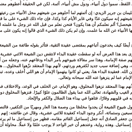
للفظ، سموا دول أنبياء، ودول مش أنبياء، أئمة، لكن في الحقيقة أعطوهم معنى
يمان بن جرير الزيدي
:
إن أئمتهم لما أحلوهم من شيعتهم محل الأنبياء من رعيته
شيعتهم إنه سيكون غدًا وفي غابر الأيام كذا وكذا، فإن جاء ذلك الشيء على ما قا
هيحصل؟ ألم نعلمكم أن هذا يكون؟ فنحن نعلم من قبل الله عز وجل ما علمته الأن
 الأنبياء عن الله ما علمت. وإن لم يكن ذلك الشيء الذي قالوا إنه يكون على ما 
أيضًا كيف يخدعون أتباعهم بمقتضى عقيدة التقية، فتأثر بقوله طائفة من الشيعة 
ى بعد هذا العرض أنه لو سقطت عقيدة البداء لانتقض دين الشيعة الاثني عشرية
هم صفة الإمامة، وهذا سر مغالاة شيوخهم بأمر البداء ودفاعهم عنه، وجعله من أع
 وهي إضافة سبب جديد لكفرهم وردتهم، لأنهم بهذا المعتقد نزّهوا المخلوق... هو
الله. فعقيدة البداء هنا، يعني لو كانوا بيتهموا الإمام أن هو اللي أخلف وعده، 
لإمام عما لم ينزهوا عنه الله سبحانه وتعالى
.
أنهم بهذا المعتقد نزهوا المخلوق، وهو الإمام، عن الخلف في الوعد، والاختلاف ف
 الغيب والشهادة، تعالى الله عما يقول الظالمون علوًا كبيرًا
.
فنزهوا المخلوق دون
في قلوبهم وقارًا، فتاهوا في بيداء هذا الضلال والكفر والإلحاد
.
ول شيوخ الشيعة أن يجدوا مخلصًا من وصمة هذا العار ومهربًا من التكفير، فا
وسبعين وستمائة، أنكر وجود البداء كعقيدة للاثني عشرية، وقال عن طائفته
:
إنهم 
ن جعفر الصادق أنه جعل إسماعيل القائم مقامه، فظهر من إسماعيل ما لم يرت
إسماعيل
.
وهذه رواية، وعندهم أن خبر الواحد لا يوجب علمًا ولا عملًا. محاولة أ