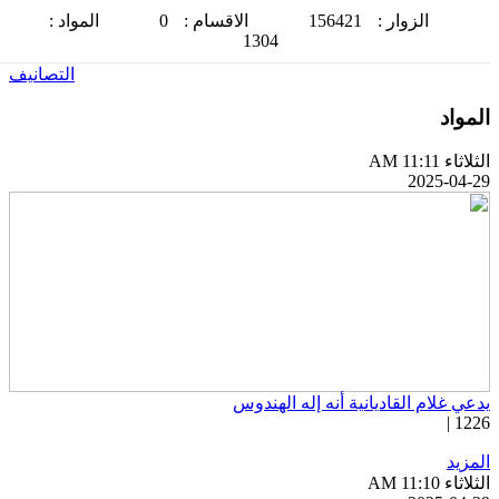
الزوار :
156421
الاقسام :
0
المواد :
1304
التصانيف
لمواد
ثلاثاء AM 11:11
2025-04-2
دعي غلام القاديانية أنه إله الهندوس
1226 
لمزيد
ثلاثاء AM 11:10