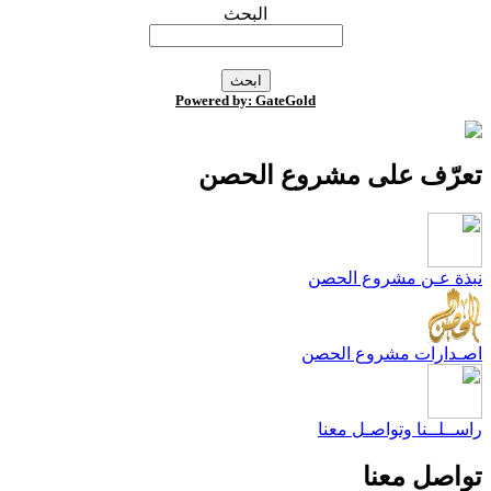
البحث
Powered by: GateGold
عرّف على مشروع الحصن
بذة عـن مشروع الحصن
صـدارات مشروع الحصن
اســلــنا وتواصـل معنا
واصل معنا