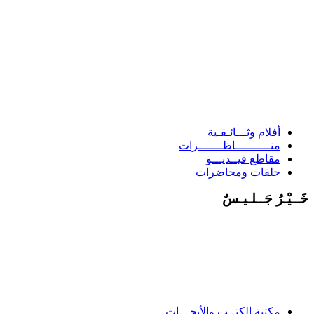
أفلام وثـــائـقـية
منــــــــــاظـــــــرات
مقاطع فيــديـــو
حلقات ومحاضرات
َــيْـرُ جَــلـيـسٌ
مكتبة الكتــب والأبحـــاث