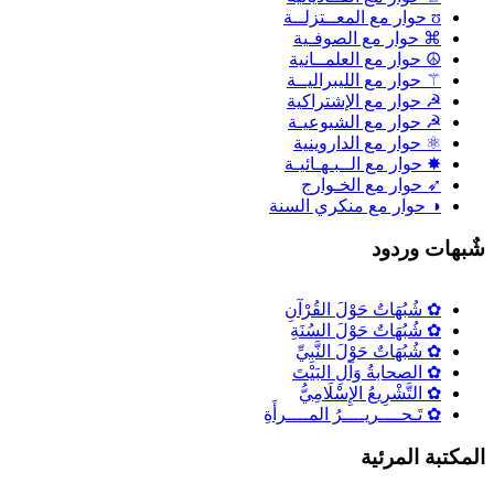
ʊ حوار مع المعــتزلــة
⌘ حوار مع الصوفـية
☮ حوار مع العلمــانية
⚚ حوار مع الليبراليــة
☭ حوار مع الإشتراكية
☭ حوار مع الشيوعيـة
⚛ حوار مع الداروينية
✸ حوار مع الــبـهـائيـة
➶ حوار مع الخـوارج
◑ حوار مع منكري السنة
ٌبهات وردود
✿ شُبُهَاتٌ حَوْلَ القُرْآنِ
✿ شُبُهَاتٌ حَوْلَ السُنَةِ
✿ شُبُهَاتٌ حَوْلَ النَّبِيِّ
✿ الصحابةُ وَآلِ البَيْتَ
✿ التَّشْرِيعُ الإِسْلَامِيُّ
✿ تَـحــــريــــرُ المــــرأَةِ
لمكتبة المرئية