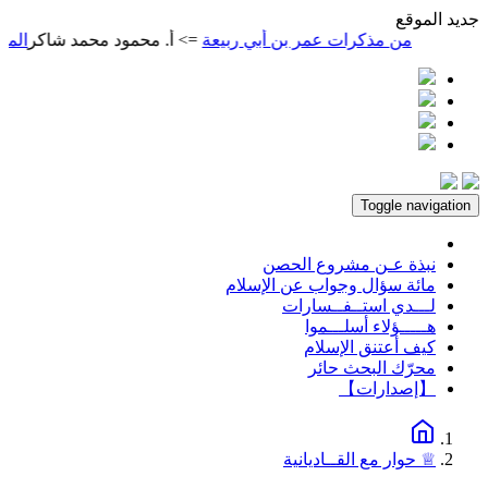
ديد الموقع
من مذكرات عمر بن أبي ربيعة
=> أ. محمود محمد شاكر
المتنبي
=> أ
Toggle navigation
نبذة عـن مشروع الحصن
مائة سؤال وجواب عن الإسلام
لـــدي استــفــسارات
هـــــؤلاء أسلـــموا
كيف أعتنق الإسلام
محرّك البحث حائر
【إصدارات】
♕ حوار مع القــاديانية