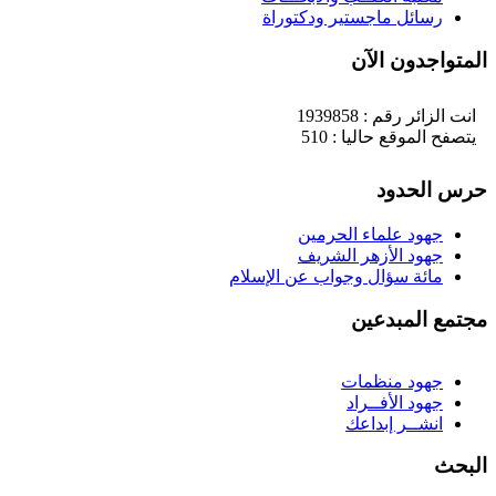
رسائل ماجستير ودكتوراة
لمتواجدون الآن
انت الزائر رقم : 1939858
يتصفح الموقع حاليا : 510
رس الحدود
جهود علماء الحرمين
جهود الأزهر الشريف
مائة سؤال وجواب عن الإسلام
جتمع المبدعين
جهود منظمات
جهود الأفــراد
انشــر إبداعك
لبحث