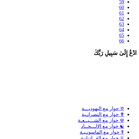
59
60
61
62
63
64
65
66
دْعُ إِلَىٰ سَبِيلِ رَبِّكَ
✡ حوار مع اليهوديـــة
✟ حوار مع النصرانـية
☫ حوار مع الشـــيــعـة
☯ حوار مع الإلـــحــاد
☤ حوار مع الماسونـيـة
♕ حوار مع القــاديانية