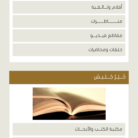
أفلام وثـــائـقـية
منــــــــــاظـــــــرات
مقاطع فيــديـــو
حلقات ومحاضرات
خَــيْـرُ جَــلـيـسٌ
مكتبة الكتــب والأبحـــاث