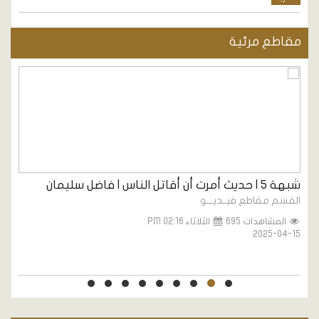
مقاطع مرئية
شبهة ٥ | حديث أمرت أن أقاتل الناس | فاضل سليمان
28- 
القسم مقاطع فيــديـــو
ا
المشاهدات 695
الثلاثاء PM 02:16
2
2025-04-15