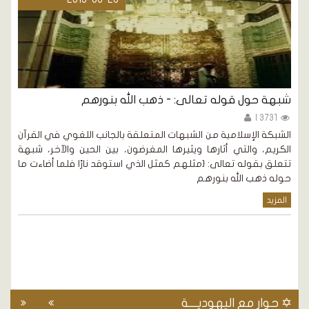
شبهة حول قوله تعالى: - ذهب الله بنورهم
ا
ت
3731 |
الشبكة الإسلامية من الشبهات المتعلقة بالجانب اللغوي في القرآن
الكريم، والتي أثارها ويثيرها المغرضون، بين الحين والآخر، شبهة
م
تتعلق بقوله تعالى: {مثلهم كمثل الذي استوقد نارًا فلما أضاءت ما
ا
حوله ذهب الله بنورهم
و
المزيد
ل
ف
ا
✡ حوار مع اليهوديـــة