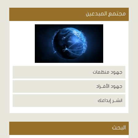
مجتمع المبدعين
جهود منظمات
جهود الأفــراد
انشــر إبداعك
البحث