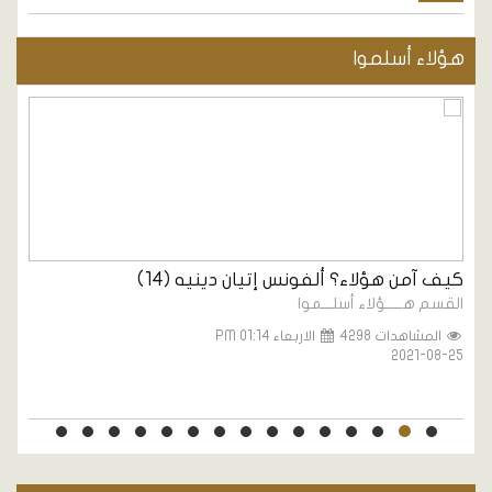
هؤلاء أسلموا
كيف آمن هؤلاء؟ ألفونس إتيان دينيه (14)
ك
القسم هـــــؤلاء أسلـــموا
ال
المشاهدات 4298
الاربعاء PM 01:14
5
2021-08-25