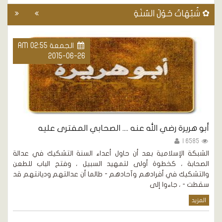
✿ شُبُهَاتٌ حَوْلَ السُنَةِ
الجمعة AM 02:55
2015-06-26
أبو هريرة رضي الله عنه .... الصحابي المفترى عليه
ا
ل
6585 |
الشبكة الإسلامية بعد أن حاول أعداء السنة التشكيك في عدالة
الصحابة ، كخطوة أولى لتمهيد السبيل ، وفتح الباب للطعن
م
والتشكيك في أفرادهم وآحادهم - طالما أن عدالتهم وديانتهم قد
ا
سقطت - ، جاءوا إلى
و
ج
المزيد
ح