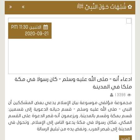
✿ شُبُهَاتٌ حَوْلَ النَّبِيِّ ﷺ
الاثنين PM 11:30
2020-09-21
ادعاء أنه - صلى الله عليه وسلم - كان رسولا في مكة
ه
ملكا في المدينة
3398 |
م
ع
مجموعة مؤلفي موسوعة بيان الإسلام يدعي بعض المشككين أن
النبي - صلى الله عليه وسلم - قسم حياته الدعوية إلى قسمين:
ي
قسم بمكة وقسم بالمدينة, ويزعمون أنه قصر الدعوة على القسم
المكي، فكان رسولا في مكة يدعو الناس إلى الإسلام, وتحول في
المدينة إلى قيصر العرب, ونفض يده من تبليغ الرسالة
المزيد