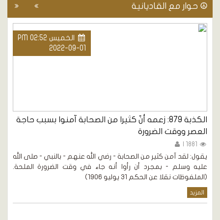
☮ حوار مع القاديانية
الخميس PM 02:52
2022-09-01
الكذبة 879: زعمه أنّ كثيرا من الصحابة آمنوا بسبب حاجة
العصر ووقت الضرورة
أ
1881 |
يقول: لقد آمن كثير من الصحابة - رضي الله عنهم - بالنبي - صلى الله
إ
زا،
عليه وسلم - بمجرد أن رأوا أنه جاء في وقت الضرورة الملحة.
و
(الملفوظات نقلا عن الحكم 31 يوليو 1906)
و
ع
المزيد