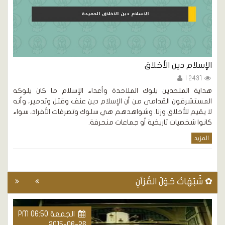
الإسلام دين الأخلاق
ه
2431 |
هداية الملحدين يلوك الملاحدة وأعداء الإسلام ما كان يلوكه
د.
المستشرقون القدامى من أن الإسلام دين عنف وقتل وتدمير، وأنه
أ
ص
لا يقيم للأخلاق وزنا. وشواهدهم هي سلوك وتصرفات الأفراد، سواء
ف
ي:
كانوا شخصيات تاريخية أو جماعات منحرفة.
المزيد
✿ شُبُهَاتٌ حَوْلَ القُرْآنِ
الجمعة PM 06:50
2015-06-26