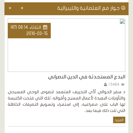
☮ حوار مع العلمانية والليبرالية
الثلاثاء AM 08:14
2016-03-15
البدع المستحدثة في الدين النصراني
ا
5464 |
د سفر الحوالي أدَّى التحريف المتعمد لنصوص الوحي المسيحي
د
والتأويلات البعيدة لأعمال المسيح وأقواله، تلك التي فتحت الكنيسة
س
ث
لها الباب على مصراعيه، إلى استمراء وتسويغ التصرفات الخاطئة
ا
التي تلت ذلك فيما بعد،
و
المزيد