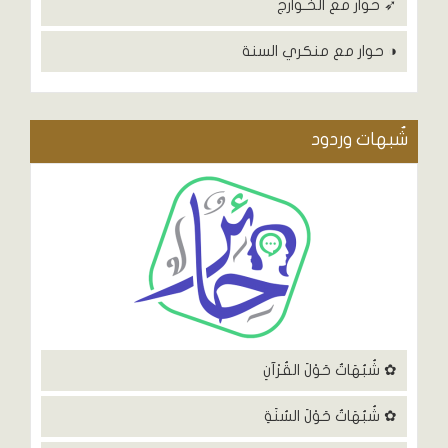
➶ حوار مع الخـوارج
◑ حوار مع منكري السنة
شٌبهات وردود
✿ شُبُهَاتٌ حَوْلَ القُرْآنِ
✿ شُبُهَاتٌ حَوْلَ السُنَةِ