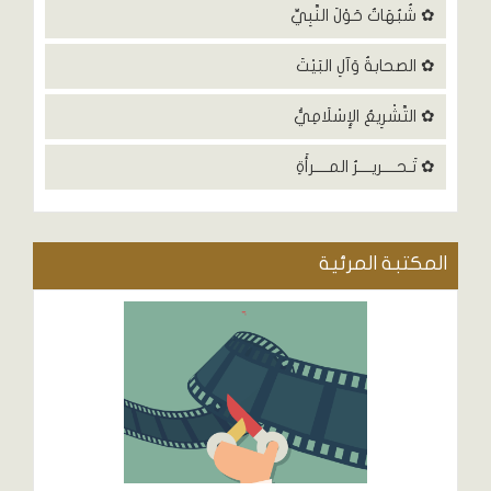
✿ شُبُهَاتٌ حَوْلَ النَّبِيِّ
✿ الصحابةُ وَآلِ البَيْتَ
✿ التَّشْرِيعُ الإِسْلَامِيُّ
✿ تَـحــــريــــرُ المــــرأَةِ
المكتبة المرئية