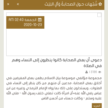
✿ شُبُهات حول الصحابةُ وَآلِ البَيْتَ
الجمعة AM 02:40
2020-10-23
دعوى أن بعض الصحابة كانوا ينظرون إلى النساء وهم
أ
في الصلاة
3186 |
م
ا
مجموعة مؤلفي موسوعة بيان الاسلام يطعن بعض المغرضين في
ت
أخلاق بعض الصحابة، مدعين أن منهم من كان ينظر إلى النساء في
-
الصلوات، ويستدلون على ذلك بما رواه الإمام الترمذي وغيره عن ابن
م
عباس رضي الله عنه«أن امرأة كانت تصلي خلف رسول الله - صلى الله
ال
عليه وسلم - وكانت حسناء من أحسن الناس
المزيد