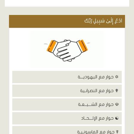
ادْعُ إِلَىٰ سَبِيلِ رَبِّكَ
✡ حوار مع اليهوديـــة
✟ حوار مع النصرانـية
☫ حوار مع الشـــيــعـة
☯ حوار مع الإلـــحــاد
☤ حوار مع الماسونـيـة