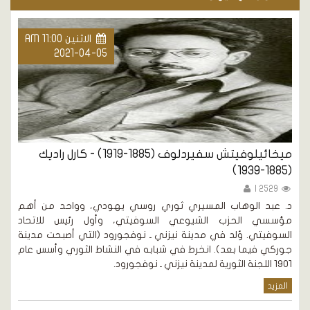
الاثنين AM 11:00
2021-04-05
ميخائيلوفيتش سفيردلوف (1885-1919) - كارل راديك
ا
(1885-1939)
2529 |
د
ا
د. عبد الوهاب المسيري ثوري روسي يهودي، وواحد من أهم
ا
مؤسسي الحزب الشيوعي السوفيتي، وأول رئيس للاتحاد
ح
السوفيتي. وُلد في مدينة نيزني ـ نوفجورود (التي أصبحت مدينة
جوركي فيما بعد). انخرط في شبابه في النشاط الثوري وأسس عام
ا
1901 اللجنة الثورية لمدينة نيزني ـ نوفجورود.
المزيد