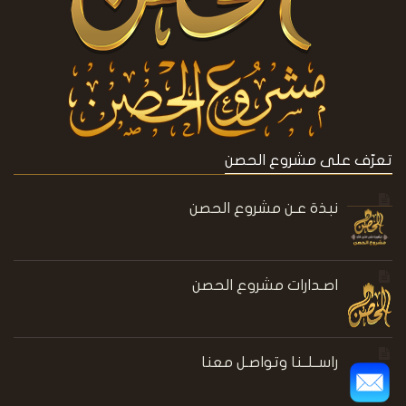
تعرّف على مشروع الحصن
نبذة عـن مشروع الحصن
اصـدارات مشروع الحصن
راســلــنا وتواصـل معنا