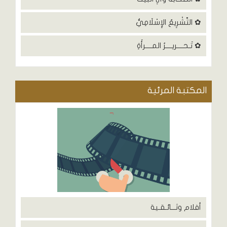
✿ التَّشْرِيعُ الإِسْلَامِيُّ
✿ تَـحــــريــــرُ المــــرأَةِ
المكتبة المرئية
أفلام وثـــائـقـية