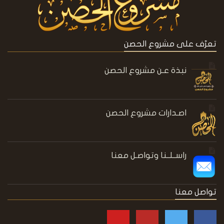
تعرّف على مشروع الحصن
نبذة عـن مشروع الحصن
اصـدارات مشروع الحصن
راســلــنا وتواصـل معنا
تواصل معنا