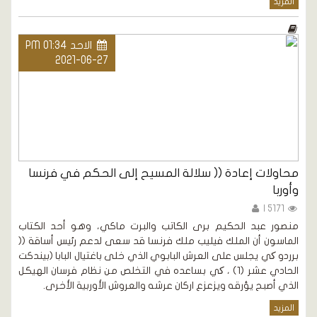
المزيد
الاحد PM 01:34
2021-06-27
محاولات إعادة (( سلالة المسيح إلى الحكم في فرنسا
وأوربا
5171 |
منصور عبد الحكيم برى الكاتب والبرت ماكي، وهو أحد الكتاب
الماسون أن الملك فيليب ملك فرنسا قد سعى لدعم رئيس أساقة ((
برردو کي يجلس على العرش البابوي الذي خلى باغتيال البابا (بيندكت
الحادي عشر (1) ، کي بساعده في التخلص من نظام فرسان الهيكل
الذي أصبح يؤرقه ويزعزع اركان عرشه والعروش الأوربية الأخرى.
المزيد