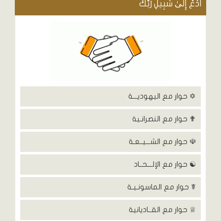
ادْعُ إِلَىٰ سَبِيلِ رَبِّكَ
✡ حوار مع اليهوديـــة
✟ حوار مع النصرانـية
☫ حوار مع الشـــيــعـة
☯ حوار مع الإلـــحــاد
☤ حوار مع الماسونـيـة
♕ حوار مع القــاديانية