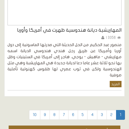
المهاريشية ديانة هندوسية ظهرت في أمريكا وأوربا
3356 |
منصور عبد الحكيم من الحل الحديثة التي صدرتها الماسونية إلى دول
أوربا وأمريكا عن طريق رجل هندي هندوسي الديانة اسمه
مهاريشي - ماهيش - يوجي، هاجر إلى أمريكا في الستينيات وظل
بها نحو ثلاثة عشر عاما دعا لديانة جديدة هي المهاريشبة وهي مثل
الهندوسية ولكن في ثوب عصري لها طقوس كهنوتية تأملية
صوفية
المزيد
10
9
8
7
6
5
4
3
2
1