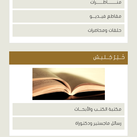
منــــــــــاظـــــــرات
مقاطع فيــديـــو
حلقات ومحاضرات
خَــيْـرُ جَــلـيـسٌ
مكتبة الكتــب والأبحـــاث
رسائل ماجستير ودكتوراة