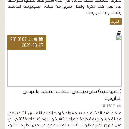
لنظرية اقتصادية ليست جديدة في حياة البشر فقد طبقها القرامطة
من قبل كما ذكرنا والكل بخرج من عباءة الصهيونية العالمية
والماسونية اليهودية
المزيد
الاحد PM 01:07
2021-06-27
(الفرويدية) نتاج طبيعي النظرية النشوء والترقي
الدارونية
3121 |
منصور عبد الحكيم ولد سيجموند فرويد العالم النفسي الشهير في
مدينة فريبورج بمقاطعة مورافيا بتشيكوسلوفاكيا عام 1856 م، أي
قبل ظهور نظرية دارون، بثلاث سنوات. فهو من جيل نظرية النشوء