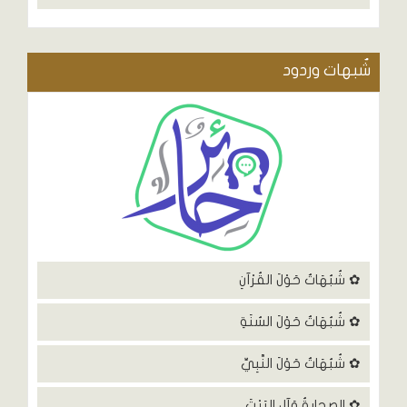
شٌبهات وردود
✿ شُبُهَاتٌ حَوْلَ القُرْآنِ
✿ شُبُهَاتٌ حَوْلَ السُنَةِ
✿ شُبُهَاتٌ حَوْلَ النَّبِيِّ
✿ الصحابةُ وَآلِ البَيْتَ