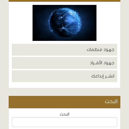
جهود منظمات
جهود الأفــراد
انشــر إبداعك
البحث
البحث