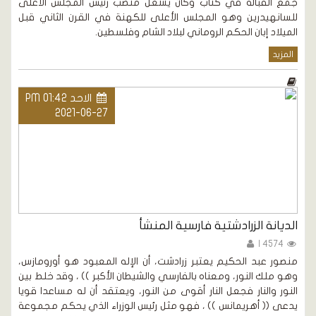
جمع القبالة في كتاب وكان يشغل منصب رئيس المجلس الأعلى
للسانهيدرين وهو المجلس الأعلى للكهنة في القرن الثاني قبل
الميلاد إبان الحكم الروماني لبلاد الشام وفلسطين.
المزيد
الاحد PM 01:42
2021-06-27
الديانة الزرادشتية فارسية المنشأ
4574 |
منصور عبد الحكيم يعتبر زرادشت، أن الإله المعبود هو أورومازس،
وهو ملك النور، ومعناه بالفارسي والشيطان الأكبر )) ، وقد خلط بين
النور والنار فجعل النار أقوى من النور، ويعتقد أن له مساعدا قويا
يدعى (( أهريمانس )) ، فهو مثل رئيس الوزراء الذي يحكم مجموعة