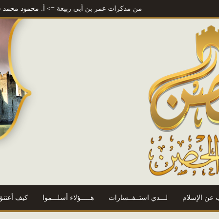
من مذكرات عمر بن أبي ربيعة
=> أ. محمود محمد شاكر
المتن
 عن الإسلام
لـــدي استــفــسارات
هـــــؤلاء أسلـــموا
كيف أعتنق 