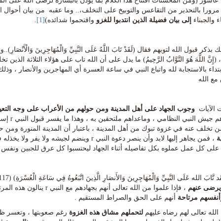
عاشور (ومن المحسنات افتتاح هذا الكلام بما يؤذن بالبشارة لرضى الله على الم
مرورا بالتحذير من التقاعس والتوبيخ على التخلف،.. وما عقبه من بيان أحوال ا
 والجبناء
إلى بيان فضيلة الذين انتدبوا للغزو
واقتحموا شدائده)
[1]
.
بذكر قبول الله لتوبهم فقال (لَقَدْ تَابَ اللَّهُ عَلَى النَّبِيِّ وَالْمُهَاجِرِينَ وَالْأَنْصَارِ)..وقال (
وا) ، (إِنَّ اللَّهَ هُوَ التَّوَّابُ الرَّحِيمُ) ما يدل على أن الله تاب على هؤلاء الثلاث
ابتداء بالاستجابة لله واتباع النبي في ساعة العسرة أي المهاجرين والأنصار ،
مع الله
 الآيات
وجوب الجهاد على أهل المدينة ومن حولهم من الأعراب على وجه التعي
فهؤلاء ه
 تخلف عنه في غزوة تبوك من أهل المدينة ، باعتبار أن المدينة المنورة ومن 
ية
، فمن يجاهر إليها لابد وأن ينصر دعوة النبي r وين
 على كل عمل عملوه بكل تفاصيله أثناء الجهاد ليحتسبوا كل عرق للجبين ونفس 
ابَ الله عَلَى النَّبِيِّ وَالْمُهَاجِرِينَ وَالأَنصَارِ الَّذِينَ اتَّبَعُوهُ فِي سَاعَةِ الْعُسْرَةِ) (117) لا شك أن نية المجاهدين في سبيل الله
يرضى عنهم
، فإذا علموا من الله تعالى
أنفسهم مرتاحة
أنهم على الحق والصراط المستقيم .
 الله تعالى لهم رضاه عليهم
لتحملهم مشاق هذه الغزوة
رغم صعوبتها ، وتعسر ظرو