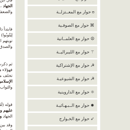
قال ابن 
الجهاد
، 
ʊ حوار مع المعــتزلــة
والضعفاء
⌘ حوار مع الصوفـية
فابتدأ ذلك 
لِيَتُوبُ
☮ حوار مع العلمــانية
توبتهم 
والصدق 
⚚ حوار مع الليبراليــة
ثم ذكرت
☭ حوار مع الإشتراكية
تخلف من
☭ حوار مع الشيوعيـة
الإسلام
والثواب
⚛ حوار مع الداروينية
قوله (لَقَد تَّ
✸ حوار مع الــبـهـائيـة
عليهم و
الجهاد
و
➶ حوار مع الخـوارج
وقد بين