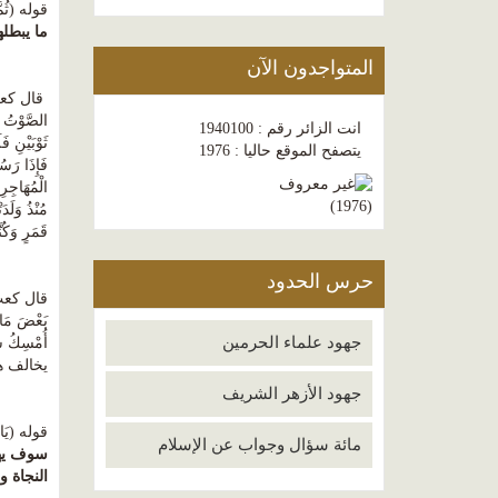
قوله (ثُمَّ
ما يبطله
المتواجدون الآن
قال كعب بن
الصَّوْتُ أَ
انت الزائر رقم : 1940100
يتصفح الموقع حاليا : 1976
فَإِذَا رَسُ
)
1976
(
قَمَرٍ وَكُن
حرس الحدود
بَعْضَ مَال
جهود علماء الحرمين
أُمْسِكُ سَ
يخالف ه
جهود الأزهر الشريف
قوله (يَا أَيُّه
مائة سؤال وجواب عن الإسلام
سوف يه
النجاة و