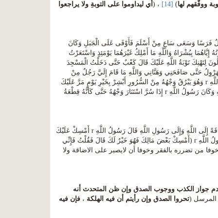
بة ووفَّقهم لها
)
[14]
، (
أي ليداوموا على التوبةِ ولا يراجعوا
ٌ فَرَسًا وَسَعَى سَاعٍ مِنْ أَسْلَمَ فَأَوْفَى عَلَى الْجَبَلِ وَكَانَ
يَّاهُمَا بِبُشْرَاهُ وَاللَّهِ مَا أَمْلِكُ غَيْرَهُمَا يَوْمَئِذٍ وَاسْتَعَرْتُ
َوْجًا يُهَنُّونِي بِالتَّوْبَةِ يَقُولُونَ لِتَهْنِكَ تَوْبَةُ اللَّهِ عَلَيْكَ قَالَ كَعْبٌ حَتَّى دَخَلْتُ الْمَسْجِدَ
يُهَرْوِلُ حَتَّى صَافَحَنِي وَهَنَّانِي وَاللَّهِ مَا قَامَ إِلَيَّ رَجُلٌ مِنْ
الْمُهَاجِرِينَ غَيْرَهُ وَلَا أَنْسَاهَا لِطَلْحَةَ قَالَ كَعْبٌ فَلَمَّا سَلَّمْتُ عَلَى رَسُولِ اللَّهِ r قَالَ رَسُولُ اللَّهِ r وَهُوَ يَبْرُقُ وَجْهُهُ مِنْ السُّرُورِ أَبْشِرْ بِخَيْرِ يَوْمٍ مَرَّ عَلَيْكَ
مُنْذُ وَلَدَتْكَ أُمُّكَ قَالَ قُلْتُ أَمِنْ عِنْدِكَ يَا رَسُولَ اللَّهِ أَمْ مِنْ عِنْدِ اللَّهِ قَالَ لَا بَلْ مِنْ عِنْدِ اللَّهِ وَكَانَ رَسُولُ اللَّهِ r إِذَا سُرَّ اسْتَنَارَ وَجْهُهُ حَتَّى كَأَنَّهُ قِطْعَةُ
قال كعب (فَلَمَّا جَلَسْتُ بَيْنَ يَدَيْهِ قُلْتُ يَا رَسُولَ اللَّهِ إِنَّ مِنْ تَوْبَتِي أَنْ أَنْخَلِعَ مِنْ مَالِي صَدَقَةً إِلَى اللَّهِ وَإِلَى رَسُولِ اللَّهِ قَالَ رَسُولُ اللَّهِ r أَمْسِكْ عَلَيْكَ
، وفي رواية قَالَ رَسُولُ اللَّهِ r (أَمْسِكْ بَعْضَ مَالِكَ فَهُوَ خَيْرٌ لَكَ قَالَ فَقُلْتُ فَإِنِّي
لى الصدقة ببعضه خوفا من تضرره بالفقر وخوفا أن لايصبر على الاضاقة ولا
م جواز الكذب ووجوب الصدق وإن ظن المتحدث أنه
 المرسل (
تحروا الصدق وإن رأيتم أن فيه الهلكة
،
فإن فيه