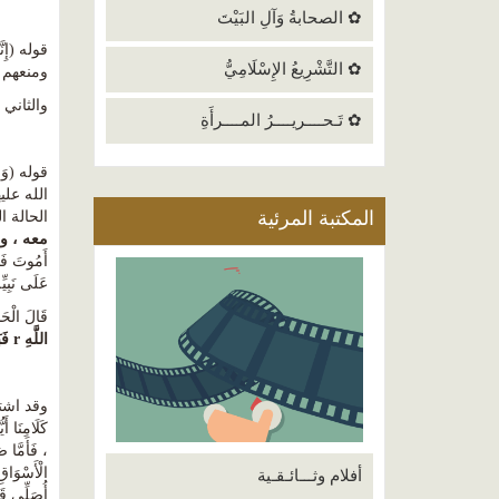
✿ الصحابةُ وَآلِ البَيْتَ
قوله (إِنَّهُ بِهِمْ رَءوفٌ رَّحِيم
✿ التَّشْرِيعُ الإِسْلَامِيُّ
ومنعهم 
والثاني 
✿ تَـحــــريــــرُ المــــرأَةِ
المكتبة المرئية
الحالة ا
معه ، ولم 
عَلَى نَبِيِّهِ r حِينَ بَقِيَ الثُّلُثُ الْآخِرُ مِن
قَالَ الْحَ
اللَّهِ
r
فَبَ
كَلَامِنَا أ
، فَأَمَّا ص
أفلام وثـــائـقـية
أُصَلِّي قَر