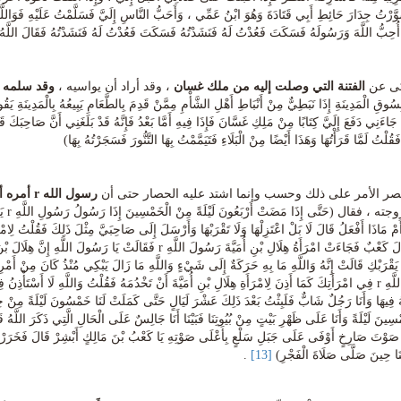
َّرْتُ جِدَارَ حَائِطِ أَبِي قَتَادَةَ وَهُوَ ابْنُ عَمِّي ، وَأَحَبُّ النَّاسِ إِلَيَّ فَسَلَّمْتُ عَلَيْهِ فَوَاللَّهِ م
أُحِبُّ اللَّهَ وَرَسُولَهُ فَسَكَتَ فَعُدْتُ لَهُ فَنَشَدْتُهُ فَسَكَتَ فَعُدْتُ لَهُ فَنَشَدْتُهُ فَقَالَ اللَّهُ 
ى عن
الفتنة التي وصلت إليه من ملك غسان
، وقد أراد أن يواسيه ،
وقد سلمه ا
وقِ الْمَدِينَةِ إِذَا نَبَطِيٌّ مِنْ أَنْبَاطِ أَهْلِ الشَّأْمِ مِمَّنْ قَدِمَ بِالطَّعَامِ يَبِيعُهُ بِالْمَدِينَة
 جَاءَنِي دَفَعَ إِلَيَّ كِتَابًا مِنْ مَلِكِ غَسَّانَ فَإِذَا فِيهِ أَمَّا بَعْدُ فَإِنَّهُ قَدْ بَلَغَنِي أَنَّ صَاحِبَكَ ق
ُلْتُ لَمَّا قَرَأْتُهَا وَهَذَا أَيْضًا مِنْ الْبَلَاءِ فَتَيَمَّمْتُ بِهَا التَّنُّورَ فَسَجَرْتُهُ بِهَا)
صر الأمر على ذلك وحسب وإنما اشتد عليه الحصار حتى أن
رسول الله
r
أمره أ
فقال (حَتَّى إِذَا مَضَتْ أَرْبَعُونَ لَيْلَةً مِنْ الْخَمْسِينَ إِذَا رَسُولُ رَسُولِ اللَّهِ r يَأْتِينِي فَقَالَ إِنَّ رَسُولَ اللَّهِ r
 أَمْ مَاذَا أَفْعَلُ قَالَ لَا بَلْ اعْتَزِلْهَا وَلَا تَقْرَبْهَا وَأَرْسَلَ إِلَى صَاحِبَيَّ مِثْلَ ذَلِكَ فَقُلْتُ ل
الْأَمْرِ قَالَ كَعْبٌ فَجَاءَتْ امْرَأَةُ هِلَالِ بْنِ أُمَيَّةَ رَسُولَ الل
 يَقْرَبْكِ قَالَتْ إِنَّهُ وَاللَّهِ مَا بِهِ حَرَكَةٌ إِلَى شَيْءٍ وَاللَّهِ مَا زَالَ يَبْكِي مُنْذُ كَانَ مِنْ أَم
سِينَ لَيْلَةً وَأَنَا عَلَى ظَهْرِ بَيْتٍ مِنْ بُيُوتِنَا فَبَيْنَا أَنَا جَالِسٌ عَلَى الْحَالِ الَّتِي ذَكَرَ الل
يْنَا حِينَ صَلَّى صَلَاةَ الْفَجْرِ)
[13]
.