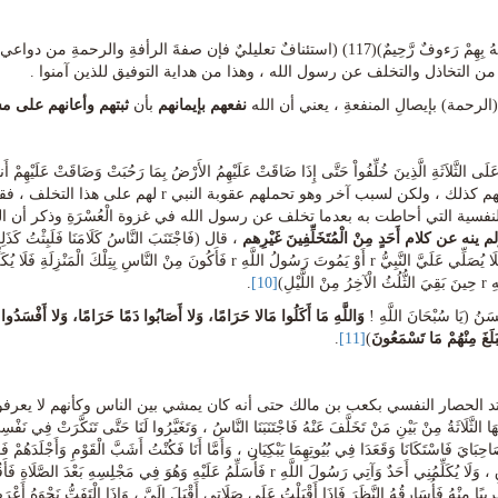
ٌ)(117) (استئنافٌ تعليليٌ فإن صفةَ الرأفةِ والرحمةِ من دواعي التوبةِ والعفوِ ، فالرأفة تعني "
من التخاذل والتخلف عن رسول الله ، وهذا من هداية التوفيق للذين آمنوا .
(الرحمة) بإيصالِ المنفعةِ ، يعني أن الله
نفعهم بإيمانهم
بأن
ثبتهم وأعانهم على م
الله عليهم كذلك ، ولكن لسبب آخر وهو تحملهم عقوبة ا
لنفسية التي أحاطت به بعدما تخلف عن رسول الله في غزوة الْعُسْرَةِ وذكر أن ال
ينه عن كلام أَحَدٍ مِنْ الْمُتَخَلِّفِينَ غَيْرِهم
، قال (فَاجْتَنَبَ النَّاسُ كَلَامَنَا فَلَبِثْتُ كَذَلِ
أَمُوتَ فَلَا يُصَلِّي عَلَيَّ النَّبِيُّ r أَوْ يَمُوتَ رَسُولُ اللَّهِ r فَأَكُونَ مِنْ 
ْ اللَّيْلِ)
[10]
.
سَنُ (يَا سُبْحَانَ اللَّهِ !
وَاللَّهِ مَا أَكَلُوا مَالا حَرَامًا، وَلا أَصَابُوا دَمًا حَرَامًا، وَلا أَفْسَدُوا
لَغَ مِنْهُمْ مَا تَسْمَعُونَ
)
[11]
.
َيُّهَا الثَّلَاثَةُ مِنْ بَيْنِ مَنْ تَخَلَّفَ عَنْهُ فَاجْتَنَبَنَا النَّاسُ ، وَتَغَيَّرُوا لَنَا حَتَّى تَنَكَّرَتْ فِي
َاحِبَايَ فَاسْتَكَانَا وَقَعَدَا فِي بُيُوتِهِمَا يَبْكِيَانِ ، وَأَمَّا أَنَا فَكُنْتُ أَشَبَّ الْقَوْمِ وَأَجْلَدَهُ
الْأَسْوَاقِ ، وَلَا يُكَلِّمُنِي أَحَدٌ وَآتِي رَسُولَ اللَّهِ r فَأُسَلِّمُ عَلَيْهِ وَهُوَ 
ِيبًا مِنْهُ فَأُسَارِقُهُ النَّظَرَ فَإِذَا أَقْبَلْتُ عَلَى صَلَاتِي أَقْبَلَ إِلَيَّ ، وَإِذَا الْتَفَتُّ نَحْوَهُ 