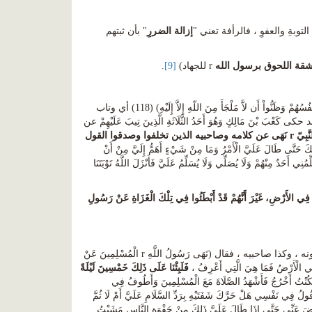
إزالة الضررِ
" بأن ثبتهم
شقة اللحوق برسول الله
r للجهاد)
[9]
.
قوله (وَعَلَى الثَّلاَثَةِ الَّذِينَ خُلِّفُواْ حَتَّى إِذَا ضَاقَتْ عَلَيْهِمُ الأَرْضُ بِمَا رَحُبَتْ وَضَاقَتْ عَلَيْهِمْ أَنفُسُهُمْ وَظَنُّواْ أَن لاَّ مَلْجَأَ مِنَ اللّهِ إِلاَّ إِلَيْهِ) (118) أي وتاب
لنبي r لهم على هذا التخلف ، فقد حكى كَعْبَ بْنَ مَالِكٍ وَهُوَ أَحَدُ الثَّلَاثَةِ الَّذِينَ تِيبَ عَلَيْهِمْ عن
نَّبِيّ
r
نَهَى عن كلامه وصاحبيه الذين تخلفوا وصدقوا القول
كَ حَتَّى طَالَ عَلَيَّ الْأَمْرُ وَمَا مِنْ شَيْءٍ أَهَمُّ إِلَيَّ مِنْ أَنْ
النَّاسِ بِتِلْكَ الْمَنْزِلَةِ فَلَا يُكَلِّمُنِي أَحَدٌ مِنْهُمْ وَلَا يُصَلِّي وَلَا يُسَلِّمُ عَلَيَّ فَأَنْزَلَ اللَّهُ تَوْبَتَنَا
 فِي الأَرْضِ، غَيْرَ أَنَّهُمْ قَدْ أَبْطَئُوا فِي تِلْكَ الْغَزَاةِ عَنْ رَسُولِ
وقد اشتد الحصار النفسي بكعب بن مالك حتى أنه كان يمشي بين الناس وكأنهم لا يعرفونه ، وكذا صاحبيه ، فقال (نَهَى رَسُولُ اللَّهِ r الْمُسْلِمِينَ عَنْ
 نَفْسِي الْأَرْضُ فَمَا هِيَ الَّتِي أَعْرِفُ ،
فَلَبِثْنَا عَلَى ذَلِكَ خَمْسِينَ لَيْلَةً
مْ فَكُنْتُ أَخْرُجُ فَأَشْهَدُ الصَّلَاةَ مَعَ الْمُسْلِمِينَ وَأَطُوفُ فِي
فِي مَجْلِسِهِ بَعْدَ الصَّلَاةِ فَأَقُولُ فِي نَفْسِي هَلْ حَرَّكَ شَفَتَيْهِ بِرَدِّ السَّلَامِ عَلَيَّ أَمْ لَا ثُمَّ
أَعْرَضَ عَنِّي حَتَّى إِذَا طَالَ عَلَيَّ ذَلِكَ مِنْ جَفْوَةِ النَّاسِ مَشَيْتُ