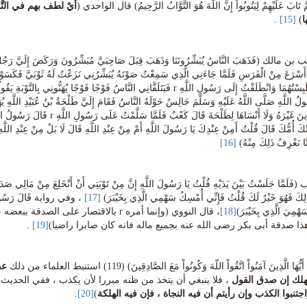
 تَابَ عَلَيْهِمْ لِيَتُوبُواْ إِنَّ اللّهَ هُوَ التَّوَّابُ الرَّحِيمُ) قال الواحدي (
أَيْ لطف بهم في التَّو
ا
)
[15]
.
 مالك (فَذَهَبَ النَّاسُ يُبَشِّرُونَنَا وَذَهَبَ قِبَلَ صَاحِبَيَّ مُبَشِّرُونَ وَرَكَضَ إِلَيَّ رَجُل
سْرَعَ مِنْ الْفَرَسِ فَلَمَّا جَاءَنِي الَّذِي سَمِعْتُ صَوْتَهُ يُبَشِّرُنِي نَزَعْتُ لَهُ ثَوْبَيَّ فَكَسَوْتُهُ إِ
ثَوْبَيْنِ فَلَبِسْتُهُمَا وَانْطَلَقْتُ إِلَى رَسُولِ اللَّهِ r فَيَتَلَقَّانِي النَّاسُ فَوْجًا ف
ولُ اللَّهِ صَلَّى اللَّهُ عَلَيْهِ وَسَلَّمَ جَالِسٌ حَوْلَهُ النَّاسُ فَقَامَ إِلَيَّ طَلْحَةُ بْنُ عُبَيْدِ اللَّهِ 
َّا نَعْرِفُ ذَلِكَ مِنْهُ)
[16]
ِكَ فَهُوَ خَيْرٌ لَكَ قُلْتُ فَإِنِّي أُمْسِكُ سَهْمِي الَّذِي بِخَيْبَرَ)
[17]
هْمِيَ الَّذِي بِخَيْبَرَ)
[18]
، قال النووي (وإنما أمره r بالاقتصار ع
ذا صدقة أبى بكر رضى الله عنه بجميع ماله فانه كان صابرا راضيا)
[19]
.
َا الَّذِينَ آمَنُواْ اتَّقُواْ اللّهَ وَكُونُواْ مَعَ الصَّادِقِينَ) (119) استنبط العلماء من ذلك
عد
لك إن صدق القول
، فلا ينبغي أن يتخذ من ظنه مبررا لأن يكذب ، ففي الحديث
اجتنبوا الكذب وإن رأيتم أن فيه النجاة ، فإن فيه الهلكة
)
[20]
.