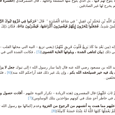
ا يلوح لهم فيها ، بل الذي يلوح منها المشقة والجهد ، قال السمرقندي (
العسرة في
 يخرج لها غير الصادقين .
ِ اللَّهِ بْنِ مُحَمَّدِ بْنِ عَقِيلٍ " فِي سَاعَةِ الْعُسْرَةِ " قَالَ:"
خَرَجُوا فِي غَزْوَةِ تَبُوكَ الرَّجُ
طَشٌ شَدِيدٌ،
فَجَعَلُوا يَنْحَرُونَ إِبِلَهُمْ فَيَعْصِرُونَ أَكْرَاشَهَا، فَيَشْرَبُونَ مَاءَهُ
، فَكَانَ ذَلِكَ
(مِن بَعْدِ مَا كَادَ يَزِيغُ قُلُوبُ فَرِيقٍ مِّنْهُمْ) (يعني تزيغ – النية التي محل
ي ذلك (
بيان لتناهى الشدة ، وبلوغها الغاية القصوى
)
[5]
، فكانت الشدة التي في ت
الله بن مسعود رضي الله عنه قال (لما سار رسول الله r إلى تبوك
جعل لا يز
 يك فيه خير فسيلحقه الله بكم
، وإن يك غير ذلك فقد أراحكم الله منه)
[6]
خلفين .
َّ تَابَ عَلَيْهِمْ) قال المفسرون (هذه الزيادة – تكرار التوبة عليهم -
أفادت حصول و
يبقى في خاطر أحدٍ شك في كونهم مؤاخذين بتلك الوساوس)
[7]
عليهم مما همت به أنفسهم من الرجوع من الغزوة
َلَمْ يَعْمَلْهَا كَتَبَهَا اللَّهُ لَهُ عِنْدَهُ حَسَنَةً كَامِلَةً)
[8]
.