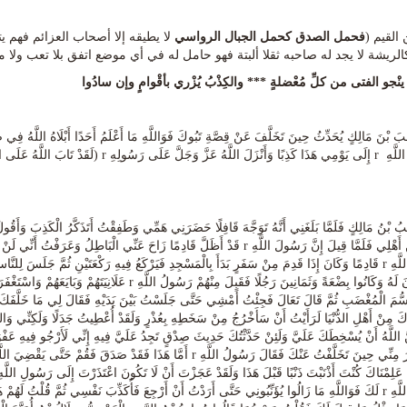
القيم (
فحمل الصدق كحمل الجبال الرواسي
لا يطيقه إلا أصحاب العزائم فهم ي
لريشة لا يجد له صاحبه ثقلا ألبتة فهو حامل له في أي موضع اتفق بلا تعب ولا م
ِ ينْجو الفتى من كلِّ مُعْضلةٍ
***
والكِذْبُ يُزْري بأقْوامٍ وإن سادُوا
بْنَ مَالِكٍ يُحَدِّثُ حِينَ تَخَلَّفَ عَنْ قِصَّةِ تَبُوكَ فَوَاللَّهِ مَا أَعْلَمُ أَحَدًا أَبْلَاهُ اللَّهُ فِي ص
َى النَّبِيِّ وَالْمُهَاجِرِينَ وَالْأَنْصَارِ إِلَى قَوْلِهِ وَكُونُوا مَعَ الصَّادِقِينَ)
ُ بْنُ مَالِكٍ فَلَمَّا بَلَغَنِي أَنَّهُ تَوَجَّهَ قَافِلًا حَضَرَنِي هَمِّي وَطَفِقْتُ أَتَذَكَّرُ الْكَذِبَ وَأَق
رَأْيٍ مِنْ أَهْلِي فَلَمَّا قِيلَ إِنَّ رَسُولَ اللَّهِ r قَدْ أَظَلَّ قَادِمًا زَاحَ عَنِّي الْ
رَسُولُ اللَّهِ r قَادِمًا وَكَانَ إِذَا قَدِمَ مِنْ سَفَرٍ بَدَأَ بِالْمَسْجِدِ فَيَرْكَعُ فِيهِ رَكْعَتَيْنِ ثُمَّ جَلَسَ ل
وَيَحْلِفُونَ لَهُ وَكَانُوا بِضْعَةً وَثَمَانِينَ رَجُلًا فَقَبِلَ مِن
َبَسُّمَ الْمُغْضَبِ ثُمَّ قَالَ تَعَالَ فَجِئْتُ أَمْشِي حَتَّى جَلَسْتُ بَيْنَ يَدَيْهِ فَقَالَ لِي مَا خَلَّفَكَ 
ِكَ مِنْ أَهْلِ الدُّنْيَا لَرَأَيْتُ أَنْ سَأَخْرُجُ مِنْ سَخَطِهِ بِعُذْرٍ وَلَقَدْ أُعْطِيتُ جَدَلًا وَلَكِنِّي وَال
 اللَّهُ أَنْ يُسْخِطَكَ عَلَيَّ وَلَئِنْ حَدَّثْتُكَ حَدِيثَ صِدْقٍ تَجِدُ عَلَيَّ فِيهِ إِنِّي لَأَرْجُو فِيهِ عَفْو
وَلَا أَيْسَرَ مِنِّي حِينَ تَخَلَّفْتُ عَنْكَ فَقَالَ رَسُولُ اللَّهِ r أَمَّا هَ
رَسُولِ اللَّهِ r لَكَ فَوَاللَّهِ مَا زَالُوا يُؤَنِّبُونِي حَتَّى أَرَدْتُ أَنْ أَرْجِعَ فَأُكَذِّبَ نَفْسِي ثُمَّ قُلْت