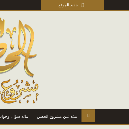
جديد الموقع
نبذة عـن مشروع الحصن
مائة سؤال وجواب