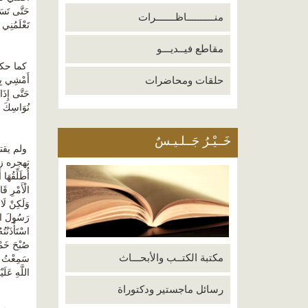
حَتَّى تَسَو
منــــــــــاظـــــــرات
تَعْلَمُنِي 
مقاطع فيــديـــو
كما حك
حلقات ومحاضرات
أَمْشِي بِسُ
حَتَّى إِذَا
نُوَاسِكَ فَق
خَــيْـرُ جَــلـيـسٌ
ولم يقت
تهجره زوجته ، 
أُطَلِّقُهَا
وَلَكِنْ لَا
صُبْحَ خَمْ
مكتبة الكتــب والأبحـــاث
اللَّهِ عَلَ
رسائل ماجستير ودكتوراة