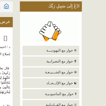
ادْعُ إِلَىٰ سَبِيلِ رَبِّكَ
عرض ا
إ
د / احمد
✡ حوار مع اليهوديـــة
إصلاح ا
✟ حوار مع النصرانـية
قال تعالى (ل
☫ حوار مع الشـــيــعـة
يَتَخَلَّفُو
☯ حوار مع الإلـــحــاد
لِيَجْزِيَهُم
☤ حوار مع الماسونـيـة
♕ حوار مع القــاديانية