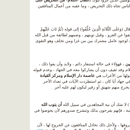
ؤمنين الذين غزوا تبوك (
انتقال -الكلام- من التحريض على
لناس تجاه ذلك التحريض ، وما عقبه من أعمال المنافقين
وَعَلَى الثَّلَاثَةِ الَّذِينَ خُلِّفُوا) إلى قوله (ثُمَّ تَابَ عَلَيْهِمْ
ة الذين تخلفوا عن الغزو ، وقبل توبتهم ، وضمهم لطائفة من قبل الله
 وذلك لوجود عامل مشترك بين من غزا ومن تخلف وهو التقوى
ين
، فهؤلاء في حالة استنفار دائم ، ولابد وأن يعوا ذلك ،
م جيش النبي النظامي ، وماعداهم ملتحقين به ، وهذا ما يفسر قبول النبي r إسلام وفد ثقيف دون أن يشاركوا معه في الجهاد ، وعدم قبوله
حولها من الأعراب هي
عاصمة دار الإسلام ومركز القيادة
ضم لجيشه ولا يفر ولا يخذله في جهاد أيا كان ، ثم استطردت الآيات في تعداد الأجر
يخرج منهم شهيق أو زفير ليكون لهم عليه أجر .
أن يتوب الله
 أنهم بجهادهم مع النبي r ينالون هذه المرتبة ، فإنهم يفرحون بذلك وتنشرح صدورهم لأن يخوضوا في
فها ، ولأجل ذلك تخاذل المنافقون عن الخروج لها ، لأن