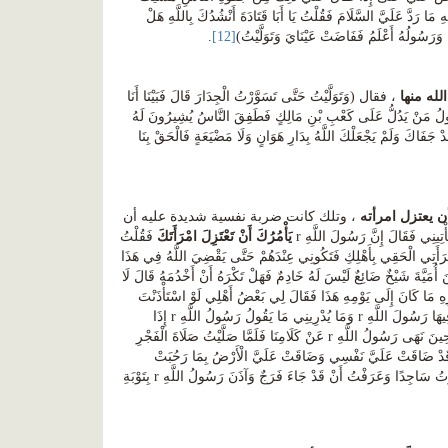
َا رَدَّ عَلَيَّ السَّلَامَ فَقُلْتُ يَا أَبَا قَتَادَةَ أَنْشُدُكَ بِاللَّهِ هَلْ
وَرَسُولُهُ أَعْلَمُ فَفَاضَتْ عَيْنَايَ وَتَوَلَّيْتُ)
[12]
.
لله منها
، فقال (وَتَوَلَّيْتُ حَتَّى تَسَوَّرْتُ الْجِدَارَ قَالَ فَبَيْنَا أَنَا
ِ يَقُولُ مَنْ يَدُلُّ عَلَى كَعْبِ بْنِ مَالِكٍ فَطَفِقَ النَّاسُ يُشِيرُونَ لَهُ
َدْ جَفَاكَ وَلَمْ يَجْعَلْكَ اللَّهُ بِدَارِ هَوَانٍ وَلَا مَضْيَعَةٍ فَالْحَقْ بِنَا
ن يعتزل امرأته
، وتلك كانت ضربة نفسية شديدة عليه أن
يَأْمُرُكَ أَنْ تَعْتَزِلَ امْرَأَتَكَ
فَقُلْتُ
ِامْرَأَتِي الْحَقِي بِأَهْلِكِ فَتَكُونِي عِنْدَهُمْ حَتَّى يَقْضِيَ اللَّهُ فِي هَذَا
َّهِ r فَقَالَتْ يَا رَسُولَ اللَّهِ إِنَّ هِلَالَ بْنَ أُمَيَّةَ شَيْخٌ ضَائِعٌ لَيْسَ لَهُ خَادِمٌ فَهَلْ تَكْرَهُ أَنْ أَخْدُمَهُ قَالَ لَا
ْرِهِ مَا كَانَ إِلَى يَوْمِهِ هَذَا فَقَالَ لِي بَعْضُ أَهْلِي لَوْ اسْتَأْذَنْتَ
رَسُولَ اللَّهِ r فِي امْرَأَتِكَ كَمَا أَذِنَ لِامْرَأَةِ هِلَالِ بْنِ أُمَيَّةَ أَنْ تَخْدُمَهُ فَقُلْتُ وَاللَّهِ لَا أَسْتَأْذِنُ فِيهَا رَسُولَ اللَّهِ r وَمَا يُدْرِينِي مَا يَقُولُ رَسُولُ اللَّهِ r إِذَا
اسْتَأْذَنْتُهُ فِيهَا وَأَنَا رَجُلٌ شَابٌّ فَلَبِثْتُ بَعْدَ ذَلِكَ عَشْرَ لَيَالٍ حَتَّى كَمَلَتْ لَنَا خَمْسُونَ لَيْلَةً مِنْ حِينَ نَهَى رَسُولُ اللَّهِ r عَنْ كَلَامِنَا فَلَمَّا صَلَّيْتُ صَلَاةَ الْفَجْرِ
َّهُ قَدْ ضَاقَتْ عَلَيَّ نَفْسِي وَضَاقَتْ عَلَيَّ الْأَرْضُ بِمَا رَحُبَتْ
سَمِعْتُ صَوْتَ صَارِخٍ أَوْفَى عَلَى جَبَلِ سَلْعٍ بِأَعْلَى صَوْتِهِ يَا كَعْبُ بْنَ مَالِكٍ أَبْشِرْ قَالَ فَخَرَرْتُ سَاجِدًا وَعَرَفْتُ أَنْ قَدْ جَاءَ فَرَجٌ وَآذَنَ رَسُولُ اللَّهِ r بِتَوْبَةِ