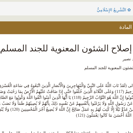
✿ التَّشْرِيعُ الإِسْلَامِيُّ
لمادة
صلاح الشئون المعنوية للجند المسلم
 نصير
لشئون المعنوية للجند المسلم
َقَدْ تَابَ اللَّهُ عَلَى النَّبِيِّ وَالْمُهَاجِرِينَ وَالْأَنْصَارِ الَّذِينَ اتَّبَعُوهُ فِي سَاعَةِ الْعُسْرَةِ مِن
رَءُوفٌ رَحِيمٌ (117) وَعَلَى الثَّلَاثَةِ الَّذِينَ خُلِّفُوا حَتَّى إِذَا ضَاقَتْ عَلَيْهِمُ الْأَرْضُ بِمَا رَحُبَتْ 
ا عَنْ رَسُولِ اللَّهِ وَلَا يَرْغَبُوا بِأَنْفُسِهِمْ عَنْ نَفْسِهِ ذَلِكَ بِأَنَّهُمْ لَا يُصِيبُهُمْ ظَمَأٌ وَلَا نَصَب
يَنَالُونَ مِنْ عَدُوٍّ نَ
ُ اللَّهُ أَحْسَنَ مَا كَانُوا يَعْمَلُونَ (121)