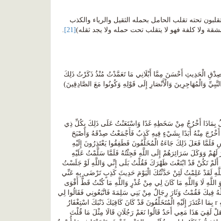
تقلبون تحته تقلب الحامل بحمله الثقيل والرياء والكذب
شقة ولا كلفة فهو لا يتقلب تحت حمله ولا يجد ثقله)
[21]
.
ِدْقِ الْحَدِيثِ أَحْسَنَ مِمَّا أَبْلَانِي مَا تَعَمَّدْتُ مُنْذُ ذَكَرْتُ ذَلِكَ
ُولُ بِمَاذَا أَخْرُجُ مِنْ سَخَطِهِ غَدًا وَاسْتَعَنْتُ عَلَى ذَلِكَ بِكُلِّ ذِي
بَاطِلُ وَعَرَفْتُ أَنِّي لَنْ أَخْرُجَ مِنْهُ أَبَدًا بِشَيْءٍ فِيهِ كَذِبٌ فَأَجْمَعْتُ صِدْقَهُ وَأَصْبَحَ
ِلنَّاسِ فَلَمَّا فَعَلَ ذَلِكَ جَاءَهُ الْمُخَلَّفُونَ فَطَفِقُوا يَعْتَذِرُونَ إِلَيْهِ
ْهُمْ رَسُولُ اللَّهِ r عَلَانِيَتَهُمْ وَبَايَعَهُمْ وَاسْتَغْفَرَ لَهُمْ وَوَكَلَ سَرَائِرَهُمْ إِلَى اللَّهِ فَجِئْتُهُ فَلَمَّا سَلَّمْتُ عَلَيْهِ
أَلَمْ تَكُنْ قَدْ ابْتَعْتَ ظَهْرَكَ فَقُلْتُ بَلَى إِنِّي وَاللَّهِ لَوْ جَلَسْتُ
لَّهِ لَقَدْ عَلِمْتُ لَئِنْ حَدَّثْتُكَ الْيَوْمَ حَدِيثَ كَذِبٍ تَرْضَى بِهِ عَنِّي
َ اللَّهِ لَا وَاللَّهِ مَا كَانَ لِي مِنْ عُذْرٍ وَاللَّهِ مَا كُنْتُ قَطُّ أَقْوَى
ذَا فَقَدْ صَدَقَ فَقُمْ حَتَّى يَقْضِيَ اللَّهُ فِيكَ فَقُمْتُ وَثَارَ رِجَالٌ مِنْ بَنِي سَلِمَةَ فَاتَّبَعُونِي فَقَالُوا لِي
وَاللَّهِ مَا عَلِمْنَاكَ كُنْتَ أَذْنَبْتَ ذَنْبًا قَبْلَ هَذَا وَلَقَدْ عَجَزْتَ أَنْ لَا تَكُونَ اعْتَذَرْتَ إِلَى رَسُولِ اللَّهِ r بِمَا اعْتَذَرَ إِلَيْهِ الْمُتَخَلِّفُونَ قَدْ كَانَ كَافِيَكَ ذَنْبَكَ اسْتِغْفَارُ
ُ لَهُمْ هَلْ لَقِيَ هَذَا مَعِي أَحَدٌ قَالُوا نَعَمْ رَجُلَانِ قَالَا مِثْلَ مَا قُلْتَ