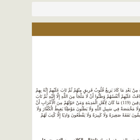
ْ بَعْدِ مَا كَادَ يَزِيغُ قُلُوبُ فَرِيقٍ مِنْهُمْ ثُمَّ تَابَ عَلَيْهِمْ إِنَّهُ بِهِمْ
وَضَاقَتْ عَلَيْهِمْ أَنْفُسُهُمْ وَظَنُّوا أَنْ لَا مَلْجَأَ مِنَ اللَّهِ إِلَّا إِلَيْهِ ثُمَّ تَابَ
عَلَيْهِمْ لِيَتُوبُوا إِنَّ اللَّهَ هُوَ التَّوَّابُ الرَّحِيمُ (118) يَا أَيُّهَا الَّذِينَ آَمَنُوا اتَّقُوا اللَّهَ وَكُونُوا مَعَ الصَّادِقِينَ (119) مَا كَانَ لِأَهْلِ الْمَدِينَةِ وَمَنْ حَوْلَهُمْ مِنَ الْأَعْرَابِ أَنْ
ٌ وَلَا مَخْمَصَةٌ فِي سَبِيلِ اللَّهِ وَلَا يَطَئُونَ مَوْطِئًا يَغِيظُ الْكُفَّارَ وَلَا
يْلًا إِلَّا كُتِبَ لَهُمْ بِهِ عَمَلٌ صَالِحٌ إِنَّ اللَّهَ لَا يُضِيعُ أَجْرَ الْمُحْسِنِينَ (120) وَلَا يُنْفِقُونَ نَفَقَةً صَغِيرَةً وَلَا كَبِيرَةً وَلَا يَقْطَعُونَ وَادِيًا إِلَّا كُتِبَ لَهُمْ