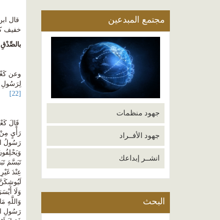
مجتمع المبدعين
قال ابن 
خفيف كا
بالصِّدْق
وعن كَعْبَ 
لِرَسُولِ اللَّهِ r إِلَى يَوْمِي هَذَا كَذِبًا وَأَنْزَلَ اللَّهُ عَزَّ وَجَلَّ عَلَى رَسُولِهِ r (لَقَدْ تَابَ اللَّهُ عَل
[22]
جهود منظمات
قَالَ كَعْب
جهود الأفــراد
انشــر إبداعك
تَبَسَّمَ ت
عِنْدَ غَيْر
لَيُوشِكَنَّ
البحث