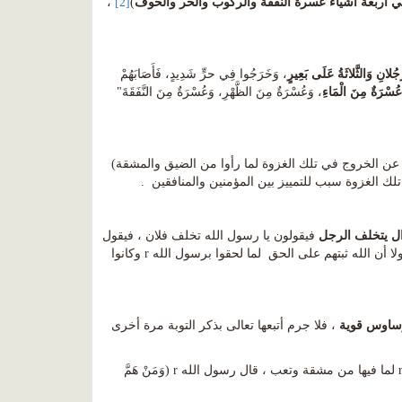
 أربعة أشياء عسرة النفقة والركوب والحر والخوف
)
[2]
،
لانِ وَالثَّلاثَةُ عَلَى بَعِيرٍ
، وَخَرَجُوا فِي حرٍّ شَدِيدٍ، فَأَصَابَهُمْ
عُسْرَةٌ مِنَ الْمَاءِ
، وَعُسْرَةٌ مِنَ الظَّهْرِ، وَعُسْرَةٌ مِنَ النَّفَقَةَ"
ها القلب - عن الخروج في تلك الغزوة لما رأوا من الضيق والمشقة)
لك الغزوة سبب للتمييز بين المؤمنين والمنافقين .
ال يتخلف الرجل
فيقولون يا رسول الله تخلف فلان ، فيقول
، فلولا أن الله ثبتهم على الحق لما لحقوا برسول الله r وكانوا
ساوس قوية
، فلا جرم أتبعها تعالى بذكر التوبة مرة أخرى
وعدم إكمالها مع رسول الله r لما فيها من مشقة وتعب ، قال رسول الله r (وَمَنْ هَمَّ