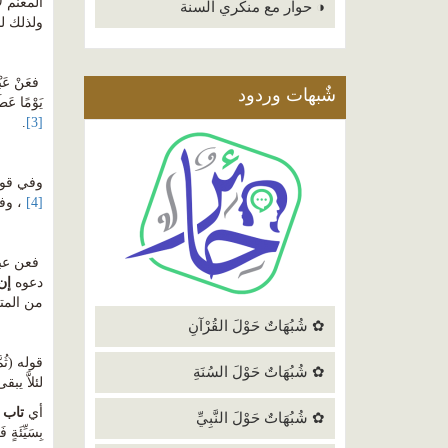
المغنم ل
◑ حوار مع منكري السنة
ولذلك لم
فعَنْ عَبْد
شٌبهات وردود
يَوْمًا عَ
.
[3]
وفي قوله 
[4]
، وف
فعن عبد 
دعوه
إن
من المت
✿ شُبُهَاتٌ حَوْلَ القُرْآنِ
قوله (ثُم
✿ شُبُهَاتٌ حَوْلَ السُنَةِ
لئلاَّ 
أي
تاب 
✿ شُبُهَاتٌ حَوْلَ النَّبِيِّ
بِسَيِّئَةٍ ف