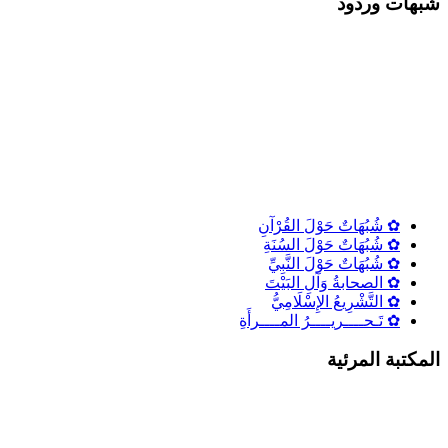
شٌبهات وردود
✿ شُبُهَاتٌ حَوْلَ القُرْآنِ
✿ شُبُهَاتٌ حَوْلَ السُنَةِ
✿ شُبُهَاتٌ حَوْلَ النَّبِيِّ
✿ الصحابةُ وَآلِ البَيْتَ
✿ التَّشْرِيعُ الإِسْلَامِيُّ
✿ تَـحــــريــــرُ المــــرأَةِ
المكتبة المرئية