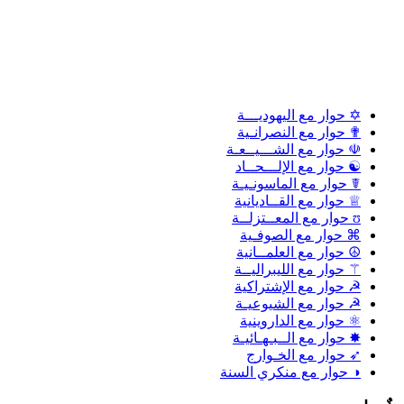
✡ حوار مع اليهوديـــة
✟ حوار مع النصرانـية
☫ حوار مع الشـــيــعـة
☯ حوار مع الإلـــحــاد
☤ حوار مع الماسونـيـة
♕ حوار مع القــاديانية
ʊ حوار مع المعــتزلــة
⌘ حوار مع الصوفـية
☮ حوار مع العلمــانية
⚚ حوار مع الليبراليــة
☭ حوار مع الإشتراكية
☭ حوار مع الشيوعيـة
⚛ حوار مع الداروينية
✸ حوار مع الــبـهـائيـة
➶ حوار مع الخـوارج
◑ حوار مع منكري السنة