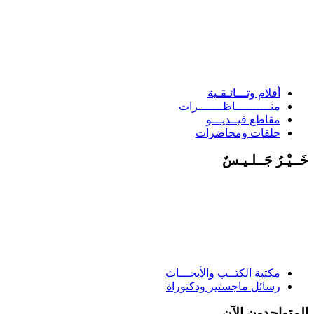
أفلام وثـــائـقـية
منــــــــــاظـــــــرات
مقاطع فيــديـــو
حلقات ومحاضرات
خَــيْـرُ جَــلـيـسٌ
مكتبة الكتــب والأبحـــاث
رسائل ماجستير ودكتوراة
المتواجدون الآن