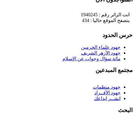
انت الزائر رقم : 1940245
يتصفح الموقع حاليا : 434
حرس الحدود
جهود علماء الحرمين
جهود الأزهر الشريف
مائة سؤال وجواب عن الإسلام
مجتمع المبدعين
جهود منظمات
جهود الأفــراد
انشــر إبداعك
البحث