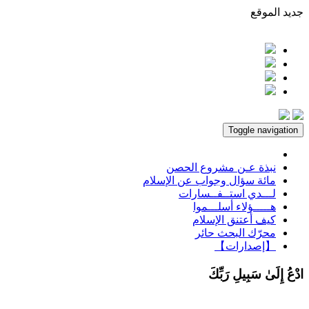
جديد الموقع
Toggle navigation
نبذة عـن مشروع الحصن
مائة سؤال وجواب عن الإسلام
لـــدي استــفــسارات
هـــــؤلاء أسلـــموا
كيف أعتنق الإسلام
محرّك البحث حائر
【إصدارات】
ادْعُ إِلَىٰ سَبِيلِ رَبِّكَ