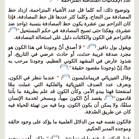
عدد الإمكانيات المتكافئة المتزاحمة"
.
وتوضيح ذلك: أنه كلما قل عدد الأشياء المتزاحمة، ازداد حظ
المصادفة من النجاح، وكلما كثر عددها قل حظ المصادفة، فإذا
كان التزاحم بين عشرة يكون حظ المصادفة بنسبة (واحد ضد
[19]
)
(
عشرة)، وهكذا حتى تصبح المصادفة في حكم المستحيل"
،
فالتزاحم في الكون والكائنات دليل على استحالة المصادفة.
[20]
)
(
ويقول بول دافيز
: " لا أصدق أنّ وجودنا في هذا الكون هو
مجرد صدفة غريبة حدثت، أو حادث عرضي في التاريخ، أو
شذوذ عارض في المشهد الكوني العظيم، وجودنا مرحب به
[21]
)
(
جدًا. إنّ (وجودنا مقصود حقيقة".
[22]
)
(
وقال الفيزيائي فريماندايسون
: " عندما ننظر في الكون،
ونعرف عدد الصدف الفيزيائية والفلكية التي عملت معًا
لمنفعتنا فهنا يبدو الأمر، وكأن الكون قد علم بطريقة ما بأننا
[23]
)
(
قادمون"
، يقصد أنّ الكون مهيأ، ومسخر لخدمة الإنسان
سلفًا، ولا يمكن أن يكون الكون، وما فيه من تهيئة للحياة فيه
كان عن طريق الصُدفة.
فالكون نفسه فيه من الدلائل العلمية ما يؤكد على وجود خالقه
وموجده المدبر الحكيم.
[24]
)
(
يقول الدكتور ايرفنغ وليام نوبلوتشي
: " ولكني أؤمن بوجود