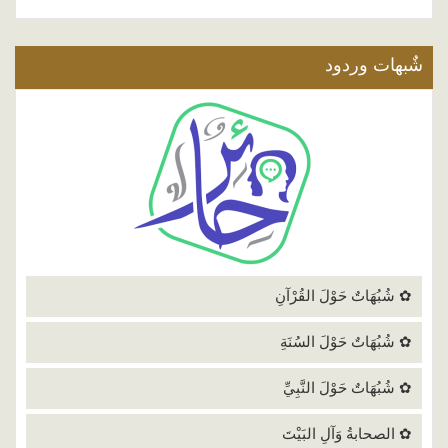
شٌبهات وردود
✿ شُبُهَاتٌ حَوْلَ القُرْآنِ
✿ شُبُهَاتٌ حَوْلَ السُنَةِ
✿ شُبُهَاتٌ حَوْلَ النَّبِيِّ
✿ الصحابةُ وَآلِ البَيْتَ