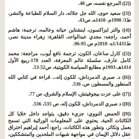
([2]) المرجع نفسه، ص 48.
([3]) سعيد حوى، الله جل جلاله، دار السلام للطباعة والنشر،
ط3/ 1990م- 1410ه، ص43.
([4]) والتر ايزاكسون، اينشتاين حياته وعالمه، ترجمة: هاشم
أحمد، راجعه: مجدي عبدالواحد، القاهرة: زهراء مدينة نصر،
ط1/1431ه- 2010م ص 95-96.
([5]) كارل ساعان، الكون، ترجمة نافع أيوب، مراجعة: محمد
كامل عارف، سلسلة عالم المعرفة، العدد 178-ربيع الأول
1414هـ-1993م مطابع السياسة الكويتية، ص52-53.
([6]) د. صبري الدمرداش، للكون إله... قراءة في كتابي الله
المنظور والمسطور، ص، 536.
([7]) على عزت بيجوفيتش، الإسلام والشرق، ص 77.
([8]) د صبري الدمرداش، للكون إله، ص 535، 536.
([9]) الحمض النووي: جزيء دقيق، يتواجد داخل خلايا كل
الكائنات الحية، يحتوي على المعلومات الوراثية التي تسمح
بعمل وتكاثر، وتطور هذه الكائنات، راجع: أحمد إبراهيم اختراق
عقل دلائل الإيمان في مواجهة شبهات الملحدين والمتشككين،