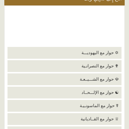
✡ حوار مع اليهوديـــة
✟ حوار مع النصرانـية
☫ حوار مع الشـــيــعـة
☯ حوار مع الإلـــحــاد
☤ حوار مع الماسونـيـة
♕ حوار مع القــاديانية