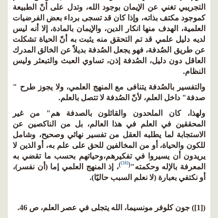
التجريبي تغني عن الإيمان بوجود الله، وتدل على أنّ الطبيعة
كموجود مكتف بذاته، وإذا كان قد تسجى برداء بعض الفرضيات
العلمية، الهدف منها انكار الدين، والإيمان بالمادة، إلا أنه ليس
لديه دليل علمي قد تم التحقق منه يثبت به أنّ الحياة تشكلت
عن طريق الصُدفة، فهو يجعل الصُدفة بديلاً عن الخالق المدرك
العاقل دون دليل، الصُدفة إذن، تساوي العبث والتبعثر وليس
النظام.
والتفسير بالصُدفة يتنافى مع المنهج العلمي، ولا يجوز طرح "
صدفة" داخل العلم، لأنّ الصُدفة لا تتصل بالعلم.
ولهذا، كان الملحدون والقائلون بالصدفة هم" من غير
المحققين في العلم في هذا العالم، بل من الناكصين عن
الاستجابة لما يطلبه العقل من تفسير نهائي وصحيح، وشامل
للكون والحياة، أو من المخالفين للحق على علم به، أو الذين لا
يريدون أن يسيروا في تفكيرهم،وحياتهم بحسب ما تقضي به
[38]
)
(
المعرفة بالإله وحكمته"
، إذ المنهج العلمي إما (أن نفسر)،
أو نكتفي بعبارة (لا نعلم السبب حاليًا).
([1]) جون كلوفر مونسيما، الله يتجلى في عصر العلم، ص 46.