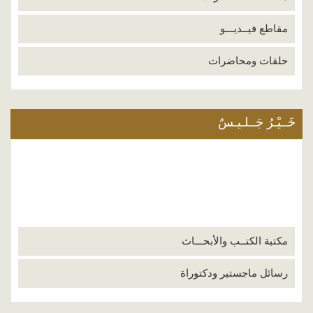
مقاطع فيــديـــو
حلقات ومحاضرات
خَــيْـرُ جَــلـيـسٌ
مكتبة الكتــب والأبحـــاث
رسائل ماجستير ودكتوراة