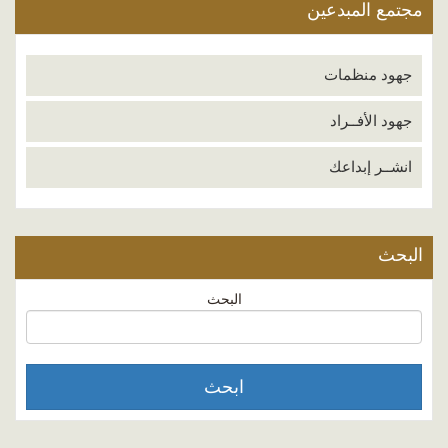
مجتمع المبدعين
جهود منظمات
جهود الأفــراد
انشــر إبداعك
البحث
البحث