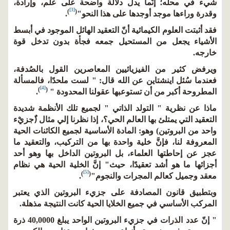
شيء في محله؛ إنِّما يدل دلالة واضحة على علم، وإرادة،
[3]
)
(
وقدرة وراءها موجد أوجدها على هذا النحو"
.
فقد أثبتت العلوم الكيمائية أنّ التعقيد الهائل الموجود في أبسط
الأشياء يجعل من المستحيل جمعه فجأة بدون تدخل قوة
خارجه.
ويرفض كثير من الفيزيائيين المعاصرين القول بالصُدفة،
فعندما سُئل اينشتاين عن الله قال: " لست ملحدًا، فالمسألة
[4]
)
(
المطروحة أكبر من أن تستوعبها عقولنا المحدودة "
.
ماذا عن نظرية " التولد الذاتي " لجميع تلك الأنظمة شديدة
التعقيد التي يمتلئ بها العالم الحي؟، إذا نظرنا إلي مثال (ُجزيْء
واحد من البروتين) وهو: المادة الأساسية لجميع الكائنات الحية
المعروفة لنا، فإنَّ خلية واحدة بها من التركيب، والتعقيد ما
عجز عن إحاطتها العلماء، بل البروتين الداخل بها وهو أحد
أجزائها ما هو أشد تعقيدًا، حيث" إنَّ الخلية الحية هي نظام
[5]
)
(
معقد وجميل كعالم المجرات والنجوم"
.
وبتطبيق قانون المصادفة على جزيء البروتين الذي يعتبر
المركب الأساسي في جميع الخلايا الحية كانت النتيجة مذهلة.
" إنّ عدد الذرات في جزيء البروتين الواحد يبلغ 40,0000 ذرة