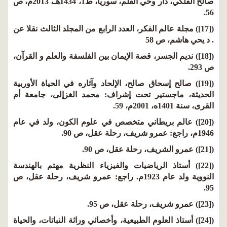
صالح الفلكي، دار وحي القلم، سوريا، ط1، 1434هـ، 2013م، ص
56.
([17]) مجلة عالم الفكر، العدد الرابع من المجلد الثالث نقلا عن
. د يحي هاشم، ص 58
([18]) نديم الجسر، قصة الإيمان بين الفلسفة والعلم و القرآن،
ص 293.
([19]) صالح إسحاق صالح، الإلحاد وآثاره في الحياة الأوربية
الحديثة، ماجستير تحت إشراف: محمد الغزإلى، جامعة أم
القرى، سنة 1401ه، 2001م، 59.
([20]) عالم بريطاني متخصص في علوم الكون، ولد في عام
1946م، راجع: عمرو شريف، رحلة عقل، ص 90.
([21]) عمرو الشريف، رحلة عقل، ص 90.
([22]) أستاذ الرياضيات والفيزياء النظرية مهتم بالهندسة
النووية ولد عام 1923م. راجع: عمرو شريف، رحلة عقل، ص
95.
([23]) عمرو شريف، رحلة عقل، ص 95.
([24]) أستاذ العلوم الطبيعية، وأخصائي وراثة النباتات، والحياة