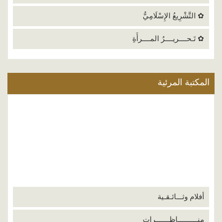
✿ التَّشْرِيعُ الإِسْلَامِيُّ
✿ تَـحــــريــــرُ المــــرأَةِ
المكتبة المرئية
أفلام وثـــائـقـية
منــــــــــاظـــــــرات