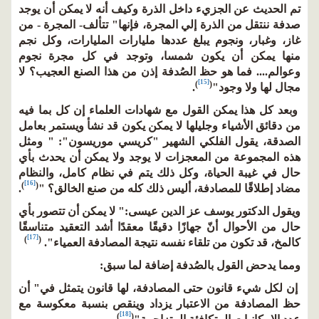
تم الحديث عن الجزيء داخل الذرة وكيف أنه لا يمكن أن يوجد
صدفة ننتقل من الذرة إلي المجرة، فإنها" تتألف- المجرة - من
غاز، وغبار، ونجوم يبلغ عددها مليارات المليارات، وكل نجم
منها يمكن أن يكون شمسا، وتوجد في كل مجرة نجوم
وعوالم.... فما هو حظ الصُدفة إذن من هذا الصنع العجيب؟ لا
[15]
)
(
مجال لها ولا وجود"
.
وبعد كل هذا يمكن القول مع شهادات العلماء إن كل بما فيه
من دقائق الأشياء وجليلها لا يمكن يكون قد نشأ ويستمر بعامل
الصدقة، يقول الفلكي الشهير "كريسي موريسون": " ومثل
هذه المجموعة من المعجزات لا يوجد ولا يمكن أن يحدث بأي
حال في غيبة الحياة، وكل ذلك يتم في نظام كامل، والنظام
[16]
)
(
مضاد إطلاقًا للمصادفة، أليس ذلك كله من صنع الخالق؟ "
.
ويقول الدكتور يوسف عز الدين عيسى:" لا يمكن أن تتصور بأي
حال من الأحوال أنّ جهازًا دقيقًا معقدًا أشد التعقيد متناسقًا
[17]
)
(
كالمخ، قد تكون من تلقاء نفسه نتيجة المصادفة العمياء".
ومما يدحض القول بالصُدفة إضافة لما سبق:
إن لكل شيء قانون حتى المصادفة، لها قانون يتمثل في" أن
حظ المصادفة من الاعتبار يزداد وينقص بنسبة معكوسة مع
[18]
)
(