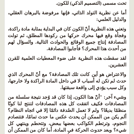
تحت مسمى (التصميم الذكي) للكون.
أما عن نظرية التولد الذاتي، فإنها مرفوضة بالبرهان العقلي،
والدليل العلمي:
وتعني هذه النظرية أنّ الكون كان في البداية بمثابة مادة راكدة،
وفجأة وقع فيها محرك حركها من ركودها المطلق، ثم تولت
المصادفة إنتاج جميع الوقائع والحوادث التالية. والسؤال لهم
من أحدث هذا المحرك؟ فأجابوا المصادفة.
لقد سقطت هذه النظرية على ضوء المعطيات العلمية للقرن
العشرين.
والاعتراض هو أين كانت تلك المصادفة؟ مع أنّ المحرك الذي
حدث لم تكن له أسباب لا في داخل المادة الراكدة ولا خارجها،
وكل سبب يؤدي إلى واقعة سبقتها.
وشيء آخر: "أنّ هذا الكون، إذا كان قد وُجد نتيجة سلسلة من
المصادفات فكيف اتفقت كل هذه المصادفات لتنتج لنا كونًا
منظمًا بديعًا؟ ولم لا تعمل الصُدفة دائمًا إلا في اتجاه النظام؟
ألم يكن من الممكن أن يحدث عكس ما حدث تمامًا، فتتصادم
النجوم، وترتطم الكواكب بعضها ببعض، وتتحطم وينتهي كل
شيء؟ وبعد حدوث الحركة في المادة، أما كان من الممكن أن