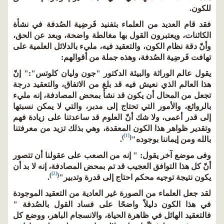
للكون.
فقد قام العديد من العلماء بتفنيد فَرضِية الصُدفة في نشأة
الكائنات، ويعتبرون القول بها مغالطة واضحة، وبعد عن الحق،
وأنّ دقة نظام الكون، والتعقيد فيه، مليء بالدلائل العلمية على
تهافت فَرضِية الصُدفة، وهذه جملة من أقوالهم:
يقول عالم الوراثة والبيئة الدكتور "جون وليان كلوتس":" إنّ
هذا العالم الذي نعيش فيه قد بلغ من الاتفاق، والتعقيد درجة
تجعل من المحال أن يكون قد نشأ بمحض المصادفة، إنه مليء
بالروائع، والأمور التي تحتاج إلى مدبر، والتي لا يمكن نسبتها
إلى قدر أعمى، ولا شك أنّ العلوم قد ساعدتنا على زيادة فهم
وتقدير ظواهر هذا الكون المعقدة، وهي بذلك تزيد من معرفتنا
[1]
)
(
بالله ومن إيماننا بوجوده"
.
وفى موضع آخر يقول: " إنه من الصعب على عقولنا أن تتصور
أنّ كل هذا التوافق العجيب قد تم بمحض المصادفة، إنه لا بد أن
[2]
)
(
يكون نتيجة توجيه محكم احتاج إلى قدرة وتدبير"
.
لقد جعل العلماء من الصورة غير العادية من التعقيد الموجودة
في هذا الكون دليلاً واضحًا على فساد القول بالصُدفة "
فالتعقيد الهائل في ظاهرة الحياة، والانسجام الباهر، ووضع كل