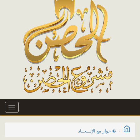
Toggle
igation
☯ حوار مع الإلـــحــاد