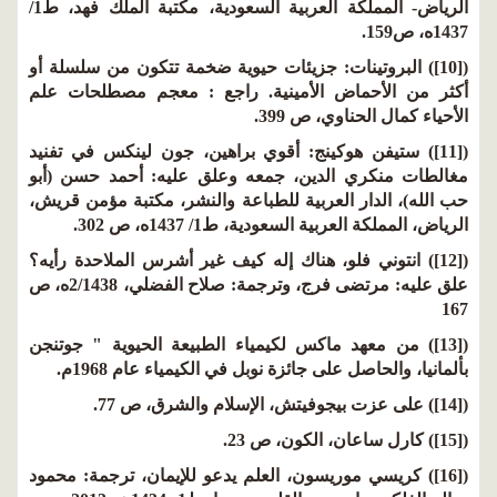
الرياض- المملكة العربية السعودية، مكتبة الملك فهد، ط1/
1437ه، ص159.
([10]) البروتينات: جزيئات حيوية ضخمة تتكون من سلسلة أو
أكثر من الأحماض الأمينية. راجع : معجم مصطلحات علم
الأحياء كمال الحناوي، ص 399.
([11]) ستيفن هوكينج: أقوي براهين، جون لينكس في تفنيد
مغالطات منكري الدين، جمعه وعلق عليه: أحمد حسن (أبو
حب الله)، الدار العربية للطباعة والنشر، مكتبة مؤمن قريش،
الرياض، المملكة العربية السعودية، ط1/ 1437ه، ص 302.
([12]) انتوني فلو، هناك إله كيف غير أشرس الملاحدة رأيه؟
علق عليه: مرتضى فرج، وترجمة: صلاح الفضلي، 2/1438ه، ص
167
([13]) من معهد ماكس لكيمياء الطبيعة الحيوية " جوتنجن
بألمانيا، والحاصل على جائزة نوبل في الكيمياء عام 1968م.
([14]) على عزت بيجوفيتش، الإسلام والشرق، ص 77.
([15]) كارل ساعان، الكون، ص 23.
([16]) كريسي موريسون، العلم يدعو للإيمان، ترجمة: محمود