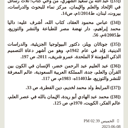
([33]) عبد الله بن سعيد الشهري، من وحي كتاب: ثلاث رسائل
في الإلحاد والعلم والإيمان، مركز نماء للبحوث والدراسات،
بيروت، لبنان، ط1/2014م، ص14.
([34]) عباس محمود العقاد، كتاب الله، أشرف عليه: داليا
محمد إبراهيم، دار نهضة مصر للطباعة والنشر والتوزيع،
ط4/2005م، 56.
([35]) جوناثان ويلز، دكتور البيولوجيا الجزيئية، والدراسات
الدينية، وُلد في عام 1942م، وهو من أشهر دعاة التصميم
الذكي المؤمنة لا الملحدة، عمرو شريف، 2011، ص 197.
([36]) عبد العليم عبد الرحمن خضر، الإنسان في الكون بين
القرآن والعلم، جدة، المملكة العربية السعودية، عالم المعرفة
للنشر والتوزيع، ط11403ه- 1983م، ص 117.
([37]) المرابط ولد محمد لخديم، دين الفطرة، ص 33.
([38]) محمد عبد الهادي أبو ريدة، الإيمان بالله في عصر العلم،
عالم الفكر، الكويت، 1970م، ص 125.
الخميس PM 02:39
2023-06-08