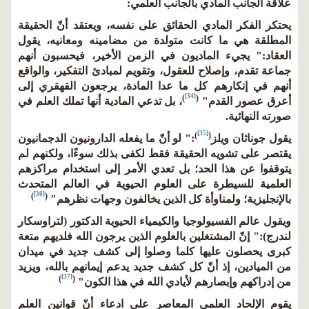
علاقة الجانب المادي بالجانب العلمي:
يحتكر الفكر المادي الحقائق على نفسه، ويعتقد أنّ الحقيقة
المطلقة هي ما كانت متولدة من مضامينه ومعانيه، يقول
العقاد:" يجيء الماديون في الزمن الأخير، فيحسبون أنهم
جماعة تقدم، وإصلاح للعقول، وتقويم لمبادئ التفكير، والواقع
أنهم في إنكارهم كل ما عدا المادة، يرجعون القهقري إلى
[34]
)
(
أعرق عصور القدم"
، بل تدعي المادية أنها تملك العلم في
صورته النهائية.
[35]
)
(
يقول جوناثان ويلز
:" لو أنّ ما يفعله الدارونيون الدجمانيون
يقتصر على تشويه الحقيقة فقط لكفى بذلك سوءًا، ولكنهم لم
يتوقفوا عن هذا الحد؛ بل تعدي الأمر إلى استخدام مراكزهم
العلمية للسيطرة على العلوم الحيوية في العالم المتحدث
[36]
)
(
بالإنجليزية؛ ولمناوأة كل الذين يخالفون وجهات نظرهم"
ويقول عالم الفسيولوجيا والكيمياء الحيوية الدكتور (لتراوسكار
لندرج):" إنّ المشتغلين بالعلوم الذين يرجون الله فلديهم متعة
كبرى يحصلون عليها كلما وصلوا إلى كشف جديد في ميدان
من الميادين، إذ أنّ كل كشف جديد يدعم إيمانهم بالله، ويزيد
[37]
)
(
من إدراكهم وإبصارهم لأيادي الله في هذا الكون"
يقوم الإلحاد العلمي المعاصر على ادعاء أنّ قوانين العلم