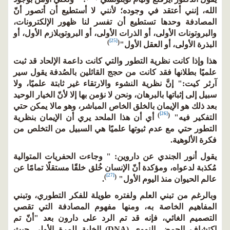
الله، إنني أعتقد في وجوده؛ لأنني لا أستطيع أن أتصور أنّ
المصادفة وحدها تستطيع أن تفسر لنا ظهور الإلكترونات،
والبروتونات الأولى، أو الذرات الأولى، أو البروتوبلازم الأول، أو
[25]
)
(
البذرة الأولى، أو العقل الأول"
هذا وإذا كانت نظرية التطور والتي كانت داعمة الإلحاد قد ثبت
علميًا بطلانها فقد كانت من حجج القائلين بالصُدفة يقول سير
آرثر كيت:" إنَّ نظرية النشوء والارتقاء غير ثابتة علميًا، ولا
سبيل إلى إثباتها بالبرهان، ونحن لا نؤمن بها إلا لأنّ الخيار الوحيد
بعد ذلك هو الإيمان بالخلق الخاص المباشر، وهو مالا يمكن حتي
[26]
)
(
التفكير فيه"
أي أن هذا الملحد يري أن الإيمان بنظرية
التطور حتي مع عدم ثبوتها علميًا هي السبيل من التخلص من
فكرة الألوهية.
يقول أنور الجندي عن داروين: " وجاءت الحفريات المتوالية
مُكذبة لدعواه، ومؤكدة أنّ الإنسان خُلق خلقًا مستقلًا تمامًا عن
[27]
)
(
عالم الحيوان منذ اليوم الأول"
.
وبالرغم من تبني العلم ولفتره طويلة للفكر التطوري، وتبني
المفاهيم الخاصة به، ومنها مفهوم المصادفة التي تقصي
التصميم الغائي، فإنه قد تم الرد على دارون بعد "أنّ تم
اكتشاف الحمض النووي (DNA) الخلية للمرة الأولى حيث