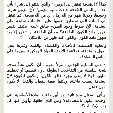
كما أنّ الصُدفة تفتقر إلى الزمن،" والذي يفتقر إلى شيء يأتي
بعده، وبالتالي الصُدفة جاءت تالية للزمن؛ لأنّ الزمن شرط
وجودها، وكوننا ظهر من اللازمان أي من اللاصدفة، كما تفتقر
إلى المادة التي ستطبق نفسها عليها، فالمادة سابقة على
الصُدفة؛ لأنّ شرط وجود الشيء سابق عليه، فكيف يفسر
ظهور مادة الكون بالصُدفة؟ مع أنّ الصُدفة لن تظهر إلا بعد
[33]
)
(
ظهور مادة الكون، والكون كله ظهر من اللامكان"
.
والعلوم الطبيعية كالأحياء، والكيمياء، والفلك وغيرها تنفي
القول بالصُدفة، فملاءمة الأرض للحياة لا يمكن تفسيرها على
أساس المصادفة.
إذ على التسليم الجدلي - تنزلاً معهم - أنّ الكون نشأ صدفة
نتيجة سلسلة من التفاعلات الطويلة دون تنظيم، أو تخطيط
سابق، فهذا لا ينفي وجود خالق للكون، ومكون للكون؛ لأنّ
الصُدفة ليست فاعلة، ولكنها صفة للفعل، والفعل لا يكون
بدون فاعل.
ويأتي السؤال مرة ثانية، من أين جاءت المادة الأساسية التي
أوجدت الكون بالمصادفة؟ ومن الذي خلقها، وأودع فيها كل
هذه الإمكانات؟