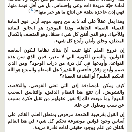
لمادة حيّة مريدة ذات وعي وإحساس، بل هي أقل قيمة منها،
[32]
)
(
فهي إذن عاجزة بداهة عن انتاج ما هو خير منها"
.
وهذا يدل عقلاً على أنه لا بد من وجود موجد أزلي فوق المادة
العمياء الصماء الجاهلة، وهذا الموجود هو الخالق للمادة
وللأحياء، وهو الذي أتقن كل شيء صنعًا، وهو المتصف بالكمال
المطلق، وخلق وأتقن وأبدع كل شيء.
إن فروع العلم كلها تثبت أنّ هناك نظاما للكون أساسه
القوانين، والسنن الكونية التي لا تتغير، فمن الذي سن هذه
القواعد، وأودعها في كل ذرة من ذرات الوجود؟ ومن الذي
صمم وأبدع وقدّر فأحسن التقدير؟ هل المنظم والمبدع هو الله
الحكيم العليم؟ أو الصُدفة العمياء؟
كيف يمكن للمصادفة إذن التي تعني الفوضى، واللاقصد،
والتشويش، أن تنتج هذا النظام الدقيق، والتناسق العجيب
البديع؟ وما مبعث ذلك إلا نفور عقولهم من تقبل فكرة مسبب
عن سبب ومعلول عن علة.
إن القول بفَرضِية الصُدفة مرفوض بمنطق العلم، القائم على
أساس وجود قوانين موضوعة تحكم كل شيء في هذا العالم
باتفاق عن علم ووجود حقيقي لذات قادرة مريدة.