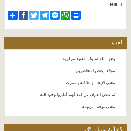
3940
Share
Facebook
Twitter
Telegram
Facebook
WhatsApp
Print
Messenger
الجديد
وجود الله لم يكن قضية مركزية
موقف بعض المعاصرين
معني الإلحاد و علاقته بالشرك
لم يقص القران عن امة أنهم أنكروا وجود الله
معني توحيد الربوبية
ادْعُ إِلَىٰ سَبِيلِ رَبِّكَ