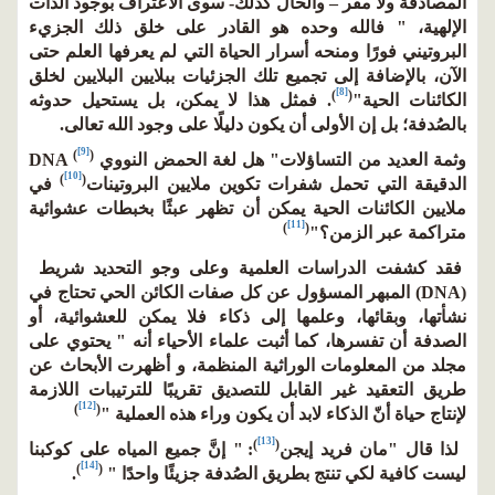
المصادفة ولا مفر – والحال كذلك- سوى الاعتراف بوجود الذات
الإلهية، " فالله وحده هو القادر على خلق ذلك الجزيء
البروتيني فورًا ومنحه أسرار الحياة التي لم يعرفها العلم حتى
الآن، بالإضافة إلى تجميع تلك الجزئيات ببلايين البلايين لخلق
[8]
)
(
الكائنات الحية"
. فمثل هذا لا يمكن، بل يستحيل حدوثه
بالصُدفة؛ بل إن الأولى أن يكون دليلًا على وجود الله تعالى.
[9]
(
)
وثمة العديد من التساؤلات" هل لغة الحمض النووي DNA
[10]
)
(
الدقيقة التي تحمل شفرات تكوين ملايين البروتينات
في
ملايين الكائنات الحية يمكن أن تظهر عبثًا بخبطات عشوائية
[11]
)
(
متراكمة عبر الزمن؟"
فقد كشفت الدراسات العلمية وعلى وجو التحديد شريط
(DNA) المبهر المسؤول عن كل صفات الكائن الحي تحتاج في
نشأتها، وبقائها، وعلمها إلى ذكاء فلا يمكن للعشوائية، أو
الصدفة أن تفسرها، كما أثبت علماء الأحياء أنه " يحتوي على
مجلد من المعلومات الوراثية المنظمة، و أظهرت الأبحاث عن
طريق التعقيد غير القابل للتصديق تقريبًا للترتيبات اللازمة
[12]
)
(
لإنتاج حياة أنّ الذكاء لابد أن يكون وراء هذه العملية "
[13]
)
(
لذا قال "مان فريد إيجن
: " إنَّ جميع المياه على كوكبنا
[14]
)
(
ليست كافية لكي تنتج بطريق الصُدفة جزيئًا واحدًا "
.