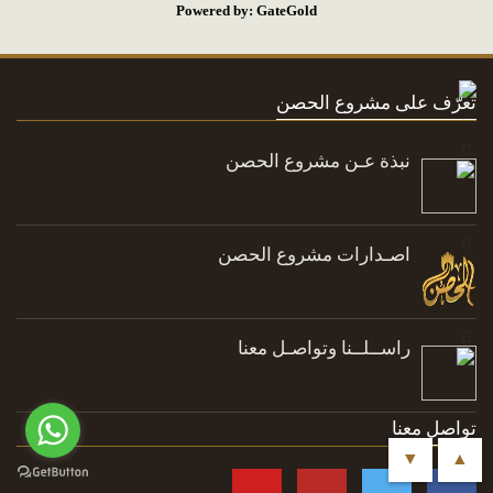
Powered by: GateGold
تعرّف على مشروع الحصن
نبذة عـن مشروع الحصن
اصـدارات مشروع الحصن
راســلــنا وتواصـل معنا
تواصل معنا
▼
▲