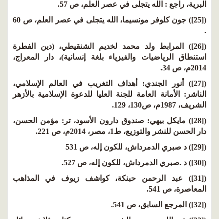
البرية، راجع : الله يتجلى في عصر العلم، ص 57.
([25]) جون كلوفر مونسيما، الله يتجلى في عصر العلم، ص 60
.
([26]) المرابط ولد محمد لخديم الشنقيطي، (دين الفطرة
استنطاق الرياضيات والفيزياء بلغة إنسانية)، دار المعراج،
2014م، ص 34.
([27]) أنور الجندي: أهداف التغريب في العالم الإسلامي،
الناشر: الأمانة العامة للجنة العليا للدعوة الإسلامية بالأزهر
الشريف، 1987م، ص130، 129.
([28]) مايكل بيهي: صندوق دارون الأسود، تر: مؤمن الحسن،
دار الحسن للنشر والتوزيع، ط1، مصر، 2014م، ص 221.
([29]) د صبري الدمرداش، للكون إله، ص 531
([30]) د .صبري الدمرداش، للكون إله، ص 527.
([31]) عبد الرحمن حبنكة، كواشف زيوف في المذاهب
المعاصرة، ص 541.
([32]) المرجع السابق، ص 541.