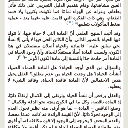
العين مشاهدتها، وقام بتقديم الدليل التجريبي على ذلك فأتى
بطعام، وعزله عن الهواء تمامًا فما تكونت بكتيريا ولا فسد
الطعام، وهي ذات الفكرة التي قامت عليه -فيما بعد - عملية
[30]
)
(
ضغط المأكولات بتعليبها"
وقد أثبت المنهج العلمي أنّ المادة التي لا حياة فيها، لا تتولد
فيها الحياة بالتطور الذاتي، وأنّ الكائن الحي فيها لا يأتي إلا نسلًا
لحي سابق عليه." فالمادة والحياة أصلان منفصلان في هذا
الكون، وليست المادة أصلًا مستقلًا للحياة. وأنّ وجود الحياة في
[31]
)
(
المادة أمر حادث جدًا بالنسبة إلى مادة الكون الأولي"
.
والسؤال من الذي أوجد الحياة؟ هل المادة الصماء العمياء
أنشأت الحياة؟ هل وجدت الحياة من عدم مطلق؟ العقل يحيل
هذين الاحتمالين لأنّ المادة فاقدة الحياة، وفاقد الشيء لا
يعطيه.
والعقل يرفض أن تنشأ الحياة وترتقي إلى الكمال ارتقاءً ذاتيًا،
إذ المادة ناقصة، وكل ما في الكون يتجه نحو الدقة والكمال "
وصنع الناقص – المادة – لما هو أرقى منه نظير تحول العدم
إلى الوجود تحولًا ذاتيًا، لأنّ القيمة الزائدة قد كانت عدمًا محضا،
والعدم المحض لا يخرجه إلى الوجود إلا قوة مكافئة له، أو أقوى
منه. والمادة العمياء الصماء الجاهلة لم تكن أقوى ولا مكافئة