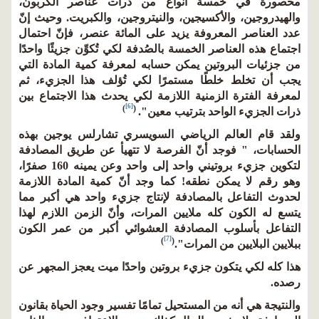
محصورة في خمسة أنواع من ذرات عناصر الكربون،
والهيدروجين، والأكسيجين، والنيتروجين، والكبريت. وحيث إنّ
عدد العناصر المعروفة يزيد على المائة عنصر، فإنّ احتمال
اجتماع هذه العناصر الخمسة بالصُدفة لكي تُكوِّن جزيئًا واحدًا
من جزئيات البروتين يمكن حسابه لمعرفة كمية المادة التي
يجب أن تخلط خلطًا مستمرًا لكي تُؤلف هذا الجزيء، ثم
لمعرفة الفترة الزمنية اللازمة لكي يحدث هذا الاجتماع بين
[6]
)
(
ذرات الجزيء الواحد بترتيب معين".
ولقد قام العالم الرياضي السويسري تشارلس يوجين بهذه
الحسابات، " فوجد أنّ الفرصة لا تتهيأ عن طريق المصادفة
لتكوين جزيء بروتيني واحد إلى واحد وعن يمينه 160 صفرًا،
وهو رقم لا يمكن نطقه! كما وجد أنّ كمية المادة اللازمة
لحدوث التفاعل بالمصادفة لإنتاج جزيء واحد هي أكبر مما
يتسع له الكون كله ملايين المرات، وأنّ الزمن اللازم لهذا
التفاعل بأسلوب المصادفة العشوائي أكبر من عمر الكون
[7]
)
(
ببلايين البلايين من المرات".
هذا كله لكي يتكون جزيء بروتين واحدًا ميت يعجز المجهر عن
رصده.
والنتيجة هي أنه من المستحيل تمامًا تفسير وجود الحياة بقانون