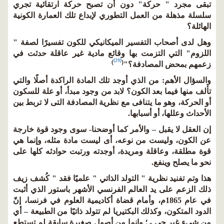
تبقى مجرد " حركة" دون أن تصبح حركة ارتقائية تجري
سلسلة مذهلة من العمل التطوري لإبداع تلك العمارة الكونية
الهائلة؟
وهل لدى أصحاب التفسير الميكانيكي للكون تفسيرًا لصفة "
اللزوم" التي التزمت بها وقائع مادية غير عاقلة حدثت في
[29]
)
(
زعمهم بمحض المصادفة؟"
والسؤال الأهم: من الذي أوجد تلك المادة الراكدة أصلًا والتي
تألف منها فيما بعد الكون؟ لابد من وجود مبدأ، أو علة للسكون
أو الحركة، وهو ما يتنافى مع نظرية المصادفة التى لا تربط بين
الأحداث وعللها، أو أسبابها.
إن العقل لا يقبل – والأمر كما أوضحنا- سوى وجود قوة خارجة
عن الكون، وليست من نوعه، أى ليست مادة مثله، وإنما هي
قوة مطلقة، وعاقلة ومريدة، أوجدته ورتبت حوادثه كلها على
نحو ما يصلح وينفع.
هذا وتم تفنيد نظرية " التولد الذاتي " علميًا فقد " كُشف زيف
ذلك الزعم على يد العالم الفرنسي الأشهر باستور الذي أثبت
في عام 1865م، وأمام قضاة أكاديمية العلوم في فرنسا، إنّ
الدود المتكون، وكذلك البكتيريا لم تتولد ذاتيًا من الطبيعة – أي
من شيء غير حي - ؛ وإنما من أصول صغيرة سابقة لم تستطع