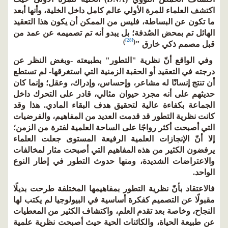
اكتشف العلماء للمرة الأولي عالم كامل داخل الخلية، وأنها أبعد
ما تكون عن البساطة، فليس من الممكن أن يكون هذا التعقيد
الهائل تم بمحض الصُدفة؛ بل يبدو أنه تم تصميمه عن عمد من
[28]
)
(
قبل مصمم ذكي خارق "
وفي الواقع أنّ نظرية "التطور" بطبيعته -وبغض النظر عن
درجته في التعقيد أو الحقبة الزمنية التي استغرقها- لم تستطع
أن تنتج إنسانًا له مشاعر، وإحساس، وإدراك، وعقل؛ وإنما كان
حديثهم على أنه مجرد حيوان مثالي، قادر على التحرك داخل
الجماعة بكفاءة عالية لتحقيق هدف البقاء المادي. هذا وقد
كانت نظرية التطور قد قدمت العديد من المفاهيم، والفرضيات
التي أصبحت أكثر رواجًا على الساحة العلمية لفترة من الزمن؛
إلا أنّ الإنجازات العلمية الرفيعة المستوى جعلت العلماء
يرفضون الكثير من هذه المفاهيم التي أصبحت مثار لمخالفات
والاعتراضات الشديدة، ومنها حدوث التطور في إطار النوع
الواحد.
فالاعتقاد بأنّ نظرية التطور بمفاهيمها المختلفة طرحت بديلًا
مقبولًا عن التصميم كفكرة أساسية في البيولوجيا لم يكتب لها
النجاح، وخاصة بعد تقدم العلم، واكتشاف الكثير من المعطيات
عن طبيعة الحياة، والكائنات الحية حيث أصبحت نظرية علمية