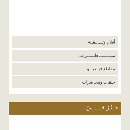
أفلام وثـــائـقـية
منــــــــــاظـــــــرات
مقاطع فيــديـــو
حلقات ومحاضرات
خَــيْـرُ جَــلـيـسٌ