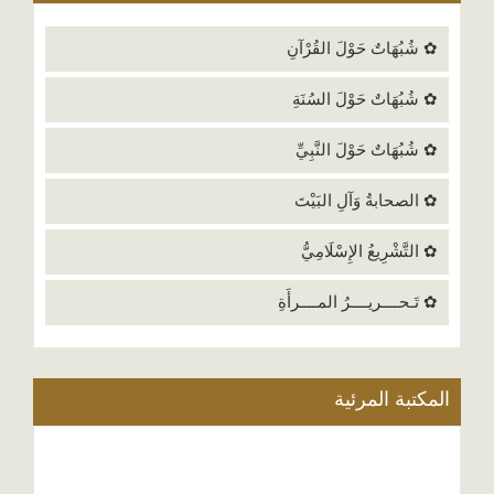
✿ شُبُهَاتٌ حَوْلَ القُرْآنِ
✿ شُبُهَاتٌ حَوْلَ السُنَةِ
✿ شُبُهَاتٌ حَوْلَ النَّبِيِّ
✿ الصحابةُ وَآلِ البَيْتَ
✿ التَّشْرِيعُ الإِسْلَامِيُّ
✿ تَـحــــريــــرُ المــــرأَةِ
المكتبة المرئية