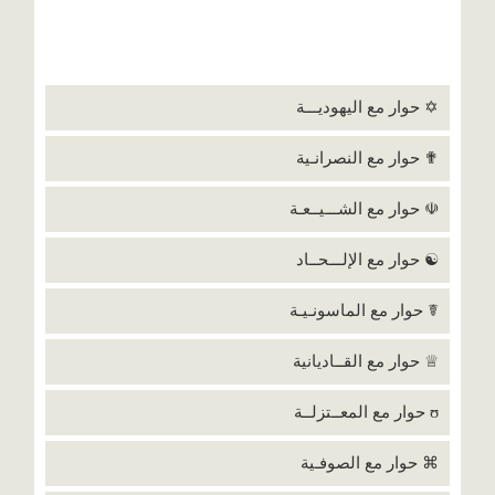
✡ حوار مع اليهوديـــة
✟ حوار مع النصرانـية
☫ حوار مع الشـــيــعـة
☯ حوار مع الإلـــحــاد
☤ حوار مع الماسونـيـة
♕ حوار مع القــاديانية
ʊ حوار مع المعــتزلــة
⌘ حوار مع الصوفـية