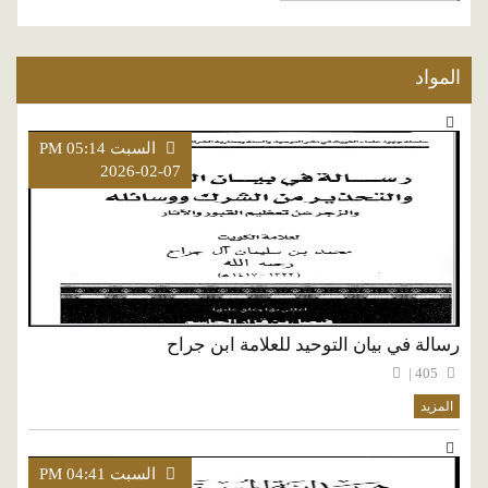
المواد
السبت PM 05:14
2026-02-07
رسالة في بيان التوحيد للعلامة ابن جراح
405 |
المزيد
السبت PM 04:41