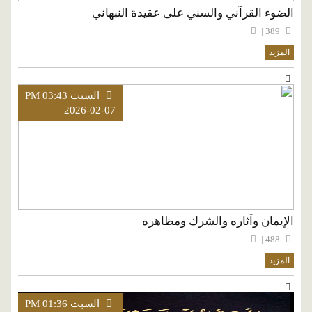
الضوء القرآني والسني على عقيدة النبهاني
389 |
المزيد
السبت PM 03:43
2026-02-07
الإيمان وآثاره والشرك ومظاهره
488 |
المزيد
السبت PM 01:36