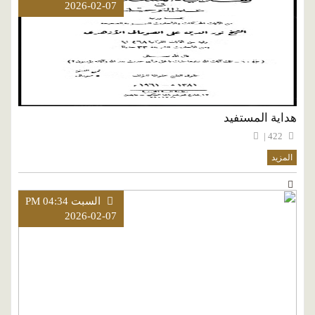
2026-02-07
هداية المستفيد
422 |
المزيد
السبت PM 04:34
2026-02-07