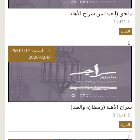
ملحق (العيد) من سراج الأهلة
457 |
المزيد
السبت PM 01:17
2026-02-07
سراج الأهلة (رمضان، والعيد)
531 |
المزيد