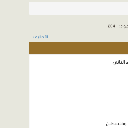
واد :
204
التصانيف
 الثاني
 وفلسطين