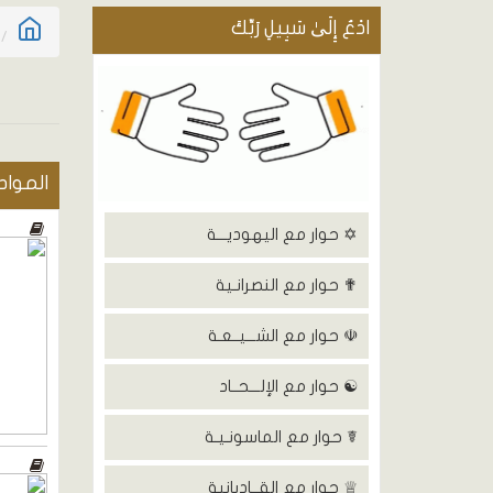
ادْعُ إِلَىٰ سَبِيلِ رَبِّكَ
المواد
✡ حوار مع اليهوديـــة
✟ حوار مع النصرانـية
☫ حوار مع الشـــيــعـة
☯ حوار مع الإلـــحــاد
☤ حوار مع الماسونـيـة
♕ حوار مع القــاديانية