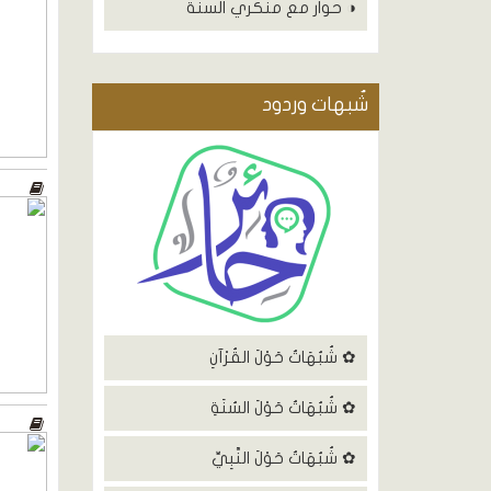
◑ حوار مع منكري السنة
شٌبهات وردود
✿ شُبُهَاتٌ حَوْلَ القُرْآنِ
✿ شُبُهَاتٌ حَوْلَ السُنَةِ
✿ شُبُهَاتٌ حَوْلَ النَّبِيِّ