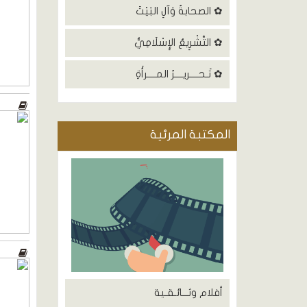
✿ الصحابةُ وَآلِ البَيْتَ
✿ التَّشْرِيعُ الإِسْلَامِيُّ
✿ تَـحــــريــــرُ المــــرأَةِ
المكتبة المرئية
أفلام وثـــائـقـية