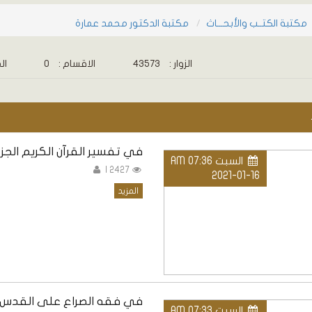
مكتبة الكتــب والأبحـــاث
مكتبة الدكتور محمد عمارة
الزوار :
43573
الاقسام :
0
الم
في تفسير القرآن الكريم الجزء
السبت AM 07:36
2427 |
2021-01-16
المزيد
في فقه الصراع على القدس
السبت AM 07:33