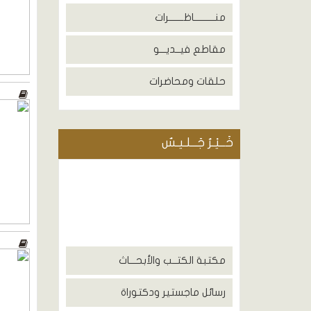
منــــــــــاظـــــــرات
مقاطع فيــديـــو
حلقات ومحاضرات
خَــيْـرُ جَــلـيـسٌ
مكتبة الكتــب والأبحـــاث
رسائل ماجستير ودكتوراة