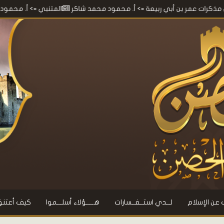
 بن أبي ربيعة
=> أ. محمود محمد شاكر
المتنبي
=> أ. محمود محمد شاك
 عن الإسلام
لـــدي استــفــسارات
هـــــؤلاء أسلـــموا
كيف أعتنق 