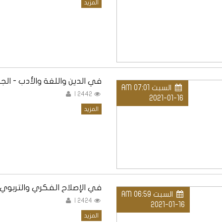
المزيد
في الدين واللغة والأدب - الج
السبت AM 07:01
2442 |
2021-01-16
المزيد
في الإصلاح الفكري والتربوي 
السبت AM 06:59
2424 |
2021-01-16
المزيد