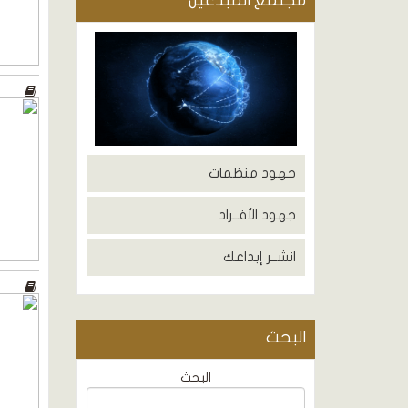
مجتمع المبدعين
جهود منظمات
جهود الأفــراد
انشــر إبداعك
البحث
البحث