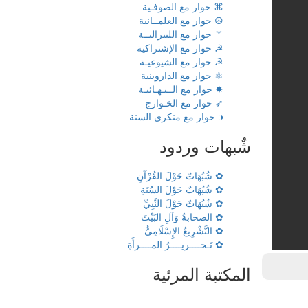
⌘ حوار مع الصوفـية
☮ حوار مع العلمــانية
⚚ حوار مع الليبراليــة
☭ حوار مع الإشتراكية
☭ حوار مع الشيوعيـة
⚛ حوار مع الداروينية
✸ حوار مع الــبـهـائيـة
➶ حوار مع الخـوارج
◑ حوار مع منكري السنة
شٌبهات وردود
✿ شُبُهَاتٌ حَوْلَ القُرْآنِ
✿ شُبُهَاتٌ حَوْلَ السُنَةِ
✿ شُبُهَاتٌ حَوْلَ النَّبِيِّ
✿ الصحابةُ وَآلِ البَيْتَ
✿ التَّشْرِيعُ الإِسْلَامِيُّ
✿ تَـحــــريــــرُ المــــرأَةِ
المكتبة المرئية