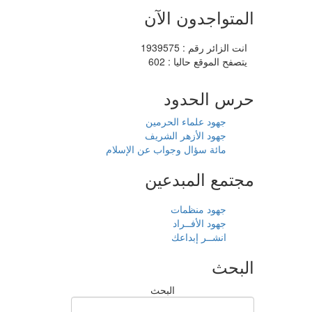
المتواجدون الآن
انت الزائر رقم : 1939575
يتصفح الموقع حاليا : 602
حرس الحدود
جهود علماء الحرمين
جهود الأزهر الشريف
مائة سؤال وجواب عن الإسلام
مجتمع المبدعين
جهود منظمات
جهود الأفــراد
انشــر إبداعك
البحث
البحث