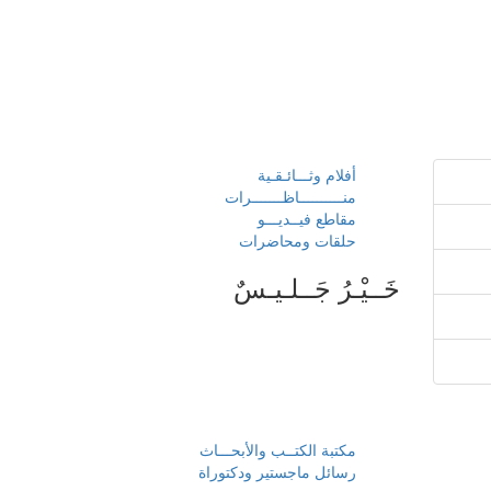
أفلام وثـــائـقـية
منــــــــــاظـــــــرات
مقاطع فيــديـــو
حلقات ومحاضرات
خَــيْـرُ جَــلـيـسٌ
مكتبة الكتــب والأبحـــاث
رسائل ماجستير ودكتوراة