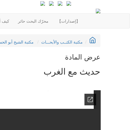
【إصدارات】
محرّك البحث حائر
كيف أع
مكتبة الكتــب والأبحـــاث
مكتبة الشيخ أبو الح
عرض المادة
حديث مع الغرب