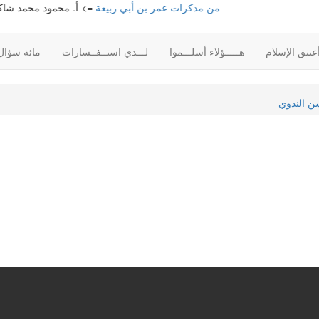
من مذكرات عمر بن أبي ربيعة
=> أ. محمود محمد شاكر
الم
تنق الإسلام
هـــــؤلاء أسلـــموا
لـــدي استــفــسارات
مائة سؤال
سن الندوي