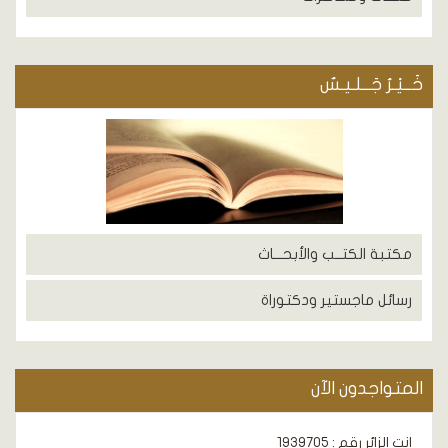
خَــيْـرُ جَــلـيـسٌ
مكتبة الكتــب والأبحـــاث
رسائل ماجستير ودكتوراة
المتواجدون الآن
انت الزائر رقم : 1939705