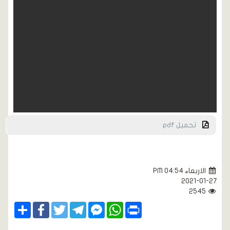
تحميل pdf
الاربعاء PM 04:54
2021-01-27
2545
Share
Facebook
Twitter
Telegram
Facebook
WhatsApp
Print
Messenger