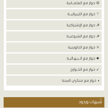
☮ حوار مع العلمــانية
⚚ حوار مع الليبراليــة
☭ حوار مع الإشتراكية
☭ حوار مع الشيوعيـة
⚛ حوار مع الداروينية
✸ حوار مع الــبـهـائيـة
➶ حوار مع الخـوارج
◑ حوار مع منكري السنة
شٌبهات وردود