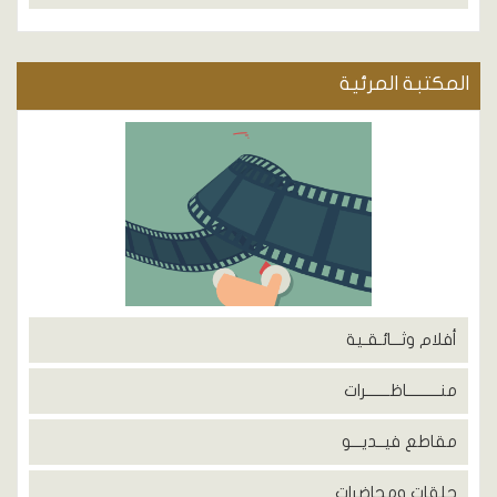
المكتبة المرئية
أفلام وثـــائـقـية
منــــــــــاظـــــــرات
مقاطع فيــديـــو
حلقات ومحاضرات