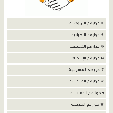
✡ حوار مع اليهوديـــة
✟ حوار مع النصرانـية
☫ حوار مع الشـــيــعـة
☯ حوار مع الإلـــحــاد
☤ حوار مع الماسونـيـة
♕ حوار مع القــاديانية
ʊ حوار مع المعــتزلــة
⌘ حوار مع الصوفـية