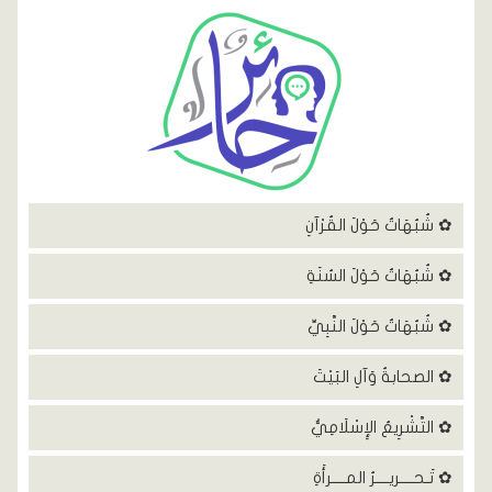
✿ شُبُهَاتٌ حَوْلَ القُرْآنِ
✿ شُبُهَاتٌ حَوْلَ السُنَةِ
✿ شُبُهَاتٌ حَوْلَ النَّبِيِّ
✿ الصحابةُ وَآلِ البَيْتَ
✿ التَّشْرِيعُ الإِسْلَامِيُّ
✿ تَـحــــريــــرُ المــــرأَةِ