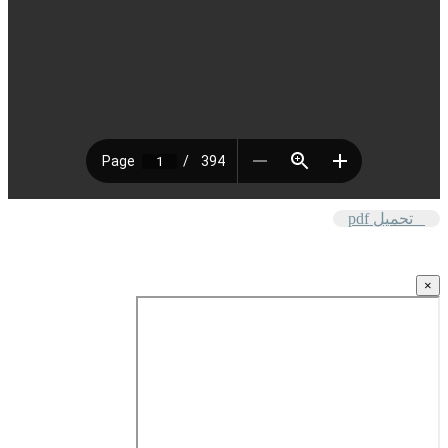
تحميل pdf
×