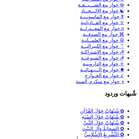
☫ حوار مع الشـــيــعـة
☯ حوار مع الإلـــحــاد
☤ حوار مع الماسونـيـة
♕ حوار مع القــاديانية
ʊ حوار مع المعــتزلــة
⌘ حوار مع الصوفـية
☮ حوار مع العلمــانية
⚚ حوار مع الليبراليــة
☭ حوار مع الإشتراكية
☭ حوار مع الشيوعيـة
⚛ حوار مع الداروينية
✸ حوار مع الــبـهـائيـة
➶ حوار مع الخـوارج
◑ حوار مع منكري السنة
ٌبهات وردود
✿ شُبُهَاتٌ حَوْلَ القُرْآنِ
✿ شُبُهَاتٌ حَوْلَ السُنَةِ
✿ شُبُهَاتٌ حَوْلَ النَّبِيِّ
✿ الصحابةُ وَآلِ البَيْتَ
✿ التَّشْرِيعُ الإِسْلَامِيُّ