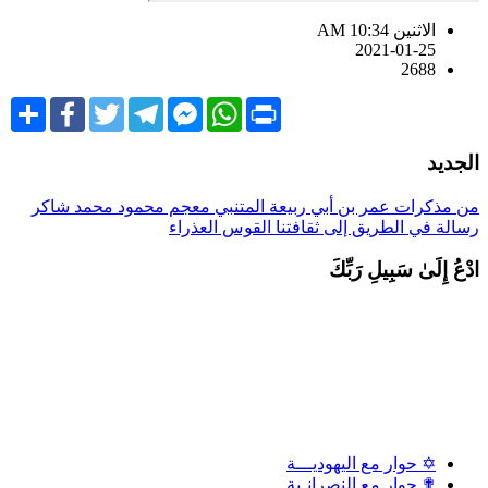
الاثنين AM 10:34
2021-01-25
2688
Share
Facebook
Twitter
Telegram
Facebook
WhatsApp
Print
Messenger
لجديد
ن مذكرات عمر بن أبي ربيعة
المتنبي
معجم محمود محمد شاكر
سالة في الطريق إلى ثقافتنا
القوس العذراء
دْعُ إِلَىٰ سَبِيلِ رَبِّكَ
✡ حوار مع اليهوديـــة
✟ حوار مع النصرانـية