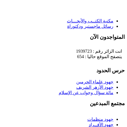
مكتبة الكتــب والأبحـــاث
رسائل ماجستير ودكتوراة
لمتواجدون الآن
انت الزائر رقم : 1939723
يتصفح الموقع حاليا : 654
رس الحدود
جهود علماء الحرمين
جهود الأزهر الشريف
مائة سؤال وجواب عن الإسلام
جتمع المبدعين
جهود منظمات
جهود الأفــراد