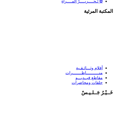
✿ تَـحــــريــــرُ المــــرأَةِ
لمكتبة المرئية
أفلام وثـــائـقـية
منــــــــــاظـــــــرات
مقاطع فيــديـــو
حلقات ومحاضرات
َــيْـرُ جَــلـيـسٌ