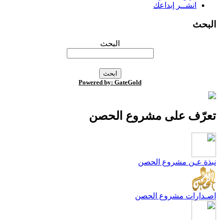
انشــر إبداعك
لبحث
البحث
Powered by: GateGold
عرّف على مشروع الحصن
بذة عـن مشروع الحصن
صـدارات مشروع الحصن