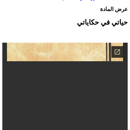
رض المادة
ياتي في حكاياتي