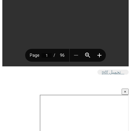
تحميل pdf
×