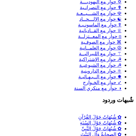
✡ حوار مع اليهوديـــة
✟ حوار مع النصرانـية
☫ حوار مع الشـــيــعـة
☯ حوار مع الإلـــحــاد
☤ حوار مع الماسونـيـة
♕ حوار مع القــاديانية
ʊ حوار مع المعــتزلــة
⌘ حوار مع الصوفـية
☮ حوار مع العلمــانية
⚚ حوار مع الليبراليــة
☭ حوار مع الإشتراكية
☭ حوار مع الشيوعيـة
⚛ حوار مع الداروينية
✸ حوار مع الــبـهـائيـة
➶ حوار مع الخـوارج
◑ حوار مع منكري السنة
ٌبهات وردود
✿ شُبُهَاتٌ حَوْلَ القُرْآنِ
✿ شُبُهَاتٌ حَوْلَ السُنَةِ
✿ شُبُهَاتٌ حَوْلَ النَّبِيِّ
✿ الصحابةُ وَآلِ البَيْتَ