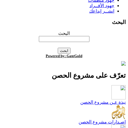
جهود منظمات
جهود الأفــراد
انشــر إبداعك
لبحث
البحث
Powered by: GateGold
عرّف على مشروع الحصن
بذة عـن مشروع الحصن
صـدارات مشروع الحصن