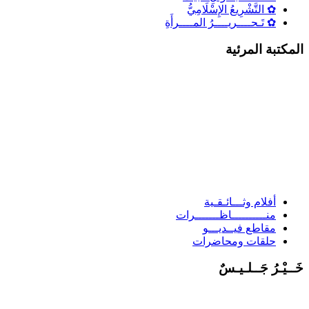
✿ التَّشْرِيعُ الإِسْلَامِيُّ
✿ تَـحــــريــــرُ المــــرأَةِ
لمكتبة المرئية
أفلام وثـــائـقـية
منــــــــــاظـــــــرات
مقاطع فيــديـــو
حلقات ومحاضرات
َــيْـرُ جَــلـيـسٌ