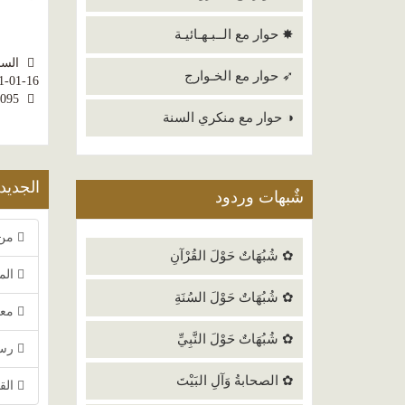
✸ حوار مع الــبـهـائيـة
السبت 16
➶ حوار مع الخـوارج
1-01-16
3095
◑ حوار مع منكري السنة
الجديد
شٌبهات وردود
من 
✿ شُبُهَاتٌ حَوْلَ القُرْآنِ
الم
✿ شُبُهَاتٌ حَوْلَ السُنَةِ
معج
✿ شُبُهَاتٌ حَوْلَ النَّبِيِّ
رسا
✿ الصحابةُ وَآلِ البَيْتَ
الق