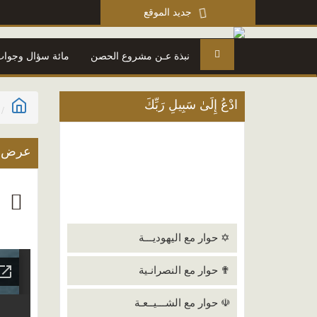
جديد الموقع
نبذة عـن مشروع الحصن
مائة سؤال وجواب
ادْعُ إِلَىٰ سَبِيلِ رَبِّكَ
عرض ا
م
✡ حوار مع اليهوديـــة
✟ حوار مع النصرانـية
☫ حوار مع الشـــيــعـة