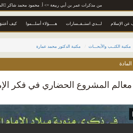
من مذكرات عمر بن أبي ربيعة
=> أ. محمود محمد شاكر
المتنبي
=
 عن الإسلام
لـــدي استــفــسارات
هـــــؤلاء أسلـــموا
كيف أعتنق 
مكتبة الكتــب والأبحـــاث
مكتبة الدكتور محمد عمارة
لمادة
عالم المشروع الحضاري في فكر الإما