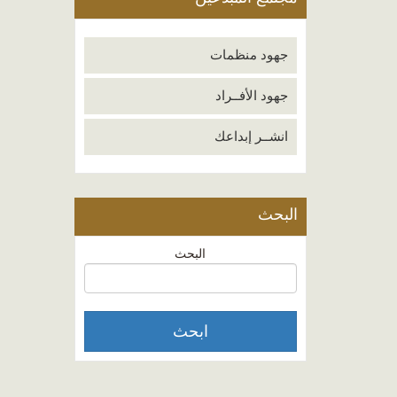
جهود منظمات
جهود الأفــراد
انشــر إبداعك
البحث
البحث