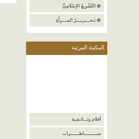
✿ التَّشْرِيعُ الإِسْلَامِيُّ
✿ تَـحــــريــــرُ المــــرأَةِ
المكتبة المرئية
أفلام وثـــائـقـية
منــــــــــاظـــــــرات