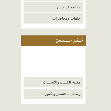
مقاطع فيــديـــو
حلقات ومحاضرات
خَــيْـرُ جَــلـيـسٌ
مكتبة الكتــب والأبحـــاث
رسائل ماجستير ودكتوراة