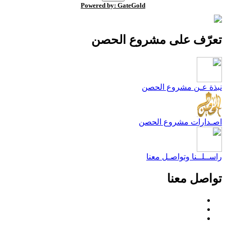
Powered by: GateGold
عرّف على مشروع الحصن
بذة عـن مشروع الحصن
صـدارات مشروع الحصن
اســلــنا وتواصـل معنا
واصل معنا