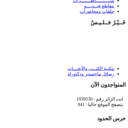
منــــــــــاظـــــــرات
مقاطع فيــديـــو
حلقات ومحاضرات
َــيْـرُ جَــلـيـسٌ
مكتبة الكتــب والأبحـــاث
رسائل ماجستير ودكتوراة
لمتواجدون الآن
انت الزائر رقم : 1939530
يتصفح الموقع حاليا : 941
رس الحدود