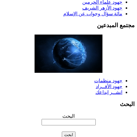
جهود علماء الحرمين
جهود الأزهر الشريف
مائة سؤال وجواب عن الإسلام
جتمع المبدعين
جهود منظمات
جهود الأفــراد
انشــر إبداعك
لبحث
البحث