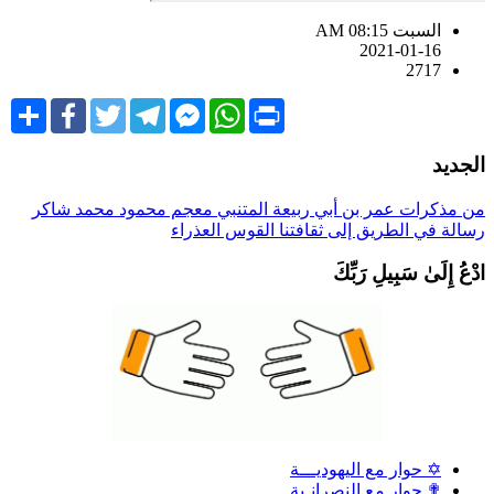
السبت AM 08:15
2021-01-16
2717
Share
Facebook
Twitter
Telegram
Facebook
WhatsApp
Print
Messenger
لجديد
ن مذكرات عمر بن أبي ربيعة
المتنبي
معجم محمود محمد شاكر
سالة في الطريق إلى ثقافتنا
القوس العذراء
دْعُ إِلَىٰ سَبِيلِ رَبِّكَ
✡ حوار مع اليهوديـــة
✟ حوار مع النصرانـية