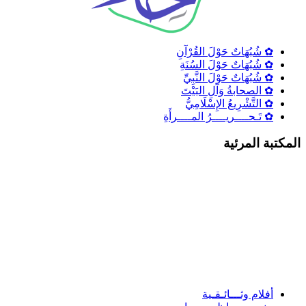
✿ شُبُهَاتٌ حَوْلَ القُرْآنِ
✿ شُبُهَاتٌ حَوْلَ السُنَةِ
✿ شُبُهَاتٌ حَوْلَ النَّبِيِّ
✿ الصحابةُ وَآلِ البَيْتَ
✿ التَّشْرِيعُ الإِسْلَامِيُّ
✿ تَـحــــريــــرُ المــــرأَةِ
لمكتبة المرئية
أفلام وثـــائـقـية