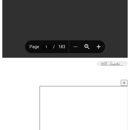
تحميل pdf
×