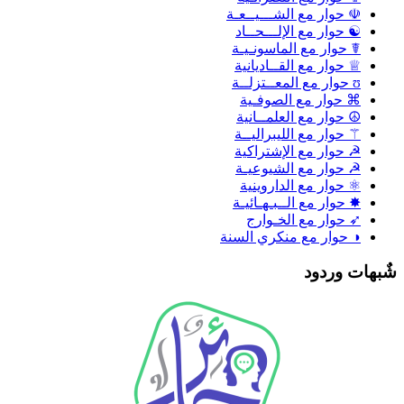
☫ حوار مع الشـــيــعـة
☯ حوار مع الإلـــحــاد
☤ حوار مع الماسونـيـة
♕ حوار مع القــاديانية
ʊ حوار مع المعــتزلــة
⌘ حوار مع الصوفـية
☮ حوار مع العلمــانية
⚚ حوار مع الليبراليــة
☭ حوار مع الإشتراكية
☭ حوار مع الشيوعيـة
⚛ حوار مع الداروينية
✸ حوار مع الــبـهـائيـة
➶ حوار مع الخـوارج
◑ حوار مع منكري السنة
ٌبهات وردود