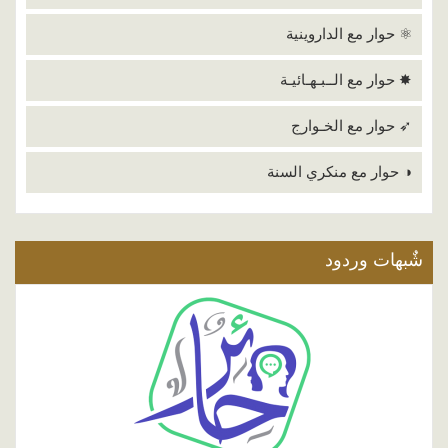
⚛ حوار مع الداروينية
✸ حوار مع الــبـهـائيـة
➶ حوار مع الخـوارج
◑ حوار مع منكري السنة
شٌبهات وردود