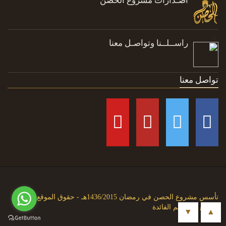
اصـدارات مشروع الحصن
راســلــنا وتواصـل معنا
تواصل معنا
تأسس مشروع الحصن في رمضان 1436/2015هـ - حقوق الموقع متاحة
للجميع حتى تعم الفائدة
▼
▲