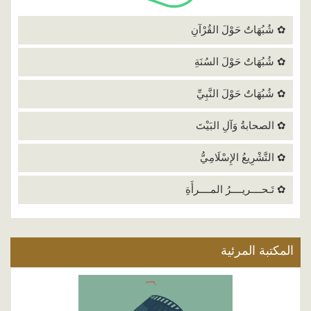
✿ شُبُهَاتٌ حَوْلَ القُرْآنِ
✿ شُبُهَاتٌ حَوْلَ السُنَةِ
✿ شُبُهَاتٌ حَوْلَ النَّبِيِّ
✿ الصحابةُ وَآلِ البَيْتَ
✿ التَّشْرِيعُ الإِسْلَامِيُّ
✿ تَـحــــريــــرُ المــــرأَةِ
المكتبة المرئية