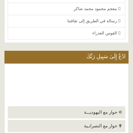
معجم محمود محمد شاكر
رسالة في الطريق إلى ثقافتنا
القوس العذراء
ادْعُ إِلَىٰ سَبِيلِ رَبِّكَ
✡ حوار مع اليهوديـــة
✟ حوار مع النصرانـية