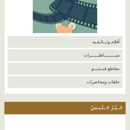
أفلام وثـــائـقـية
منــــــــــاظـــــــرات
مقاطع فيــديـــو
حلقات ومحاضرات
خَــيْـرُ جَــلـيـسٌ