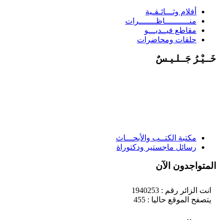
أفلام وثـــائـقـية
منــــــــــاظـــــــرات
مقاطع فيــديـــو
حلقات ومحاضرات
َــيْـرُ جَــلـيـسٌ
مكتبة الكتــب والأبحـــاث
رسائل ماجستير ودكتوراة
لمتواجدون الآن
انت الزائر رقم : 1940253
يتصفح الموقع حاليا : 455