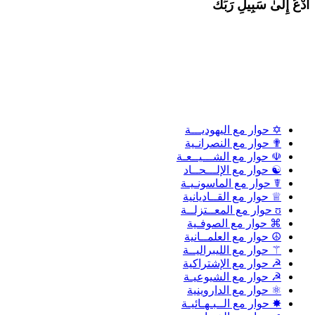
دْعُ إِلَىٰ سَبِيلِ رَبِّكَ
✡ حوار مع اليهوديـــة
✟ حوار مع النصرانـية
☫ حوار مع الشـــيــعـة
☯ حوار مع الإلـــحــاد
☤ حوار مع الماسونـيـة
♕ حوار مع القــاديانية
ʊ حوار مع المعــتزلــة
⌘ حوار مع الصوفـية
☮ حوار مع العلمــانية
⚚ حوار مع الليبراليــة
☭ حوار مع الإشتراكية
☭ حوار مع الشيوعيـة
⚛ حوار مع الداروينية
✸ حوار مع الــبـهـائيـة