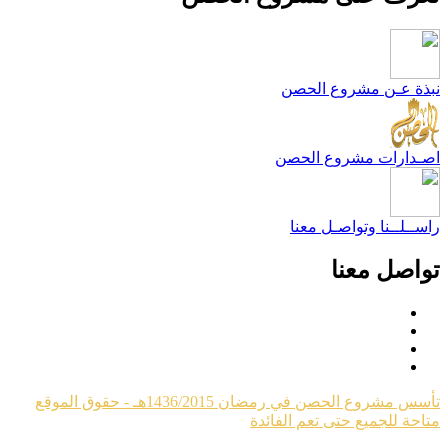
بذة عـن مشروع الحصن
صـدارات مشروع الحصن
اســلــنا وتواصـل معنا
واصل معنا
تأسس مشروع الحصن في رمضان 1436/2015هـ - حقوق الموقع
تاحة للجميع حتى تعم الفائدة