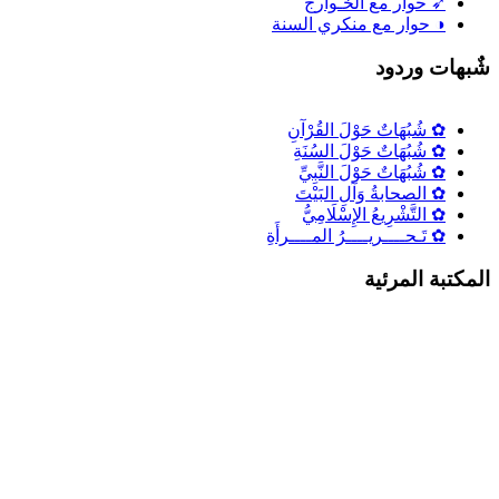
➶ حوار مع الخـوارج
◑ حوار مع منكري السنة
ٌبهات وردود
✿ شُبُهَاتٌ حَوْلَ القُرْآنِ
✿ شُبُهَاتٌ حَوْلَ السُنَةِ
✿ شُبُهَاتٌ حَوْلَ النَّبِيِّ
✿ الصحابةُ وَآلِ البَيْتَ
✿ التَّشْرِيعُ الإِسْلَامِيُّ
✿ تَـحــــريــــرُ المــــرأَةِ
لمكتبة المرئية