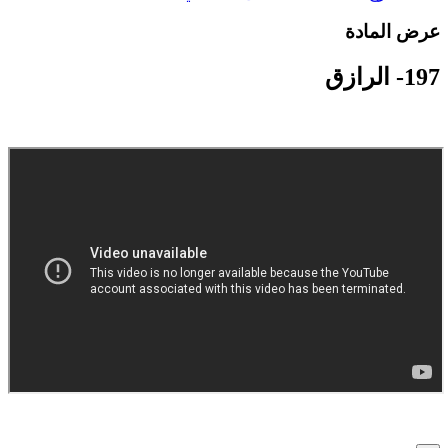
رض المادة
1- الرازق