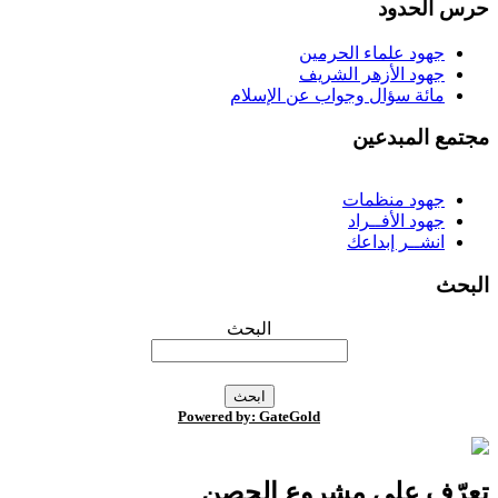
رس الحدود
جهود علماء الحرمين
جهود الأزهر الشريف
مائة سؤال وجواب عن الإسلام
جتمع المبدعين
جهود منظمات
جهود الأفــراد
انشــر إبداعك
لبحث
البحث
Powered by: GateGold
عرّف على مشروع الحصن