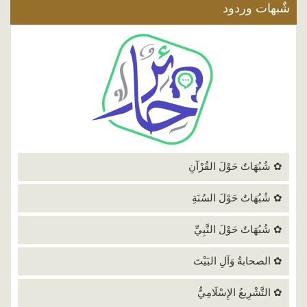
شٌبهات وردود
✿ شُبُهَاتٌ حَوْلَ القُرْآنِ
✿ شُبُهَاتٌ حَوْلَ السُنَةِ
✿ شُبُهَاتٌ حَوْلَ النَّبِيِّ
✿ الصحابةُ وَآلِ البَيْتَ
✿ التَّشْرِيعُ الإِسْلَامِيُّ