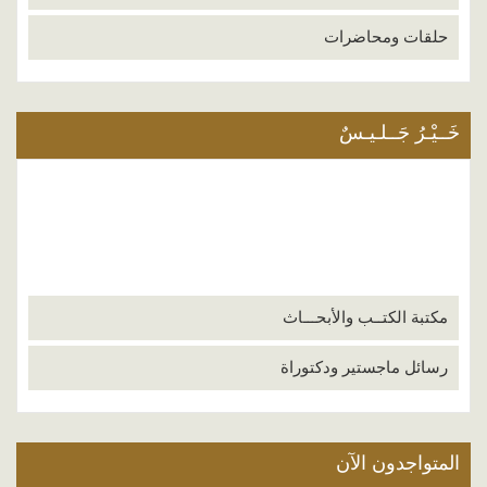
حلقات ومحاضرات
خَــيْـرُ جَــلـيـسٌ
مكتبة الكتــب والأبحـــاث
رسائل ماجستير ودكتوراة
المتواجدون الآن