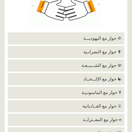
✡ حوار مع اليهوديـــة
✟ حوار مع النصرانـية
☫ حوار مع الشـــيــعـة
☯ حوار مع الإلـــحــاد
☤ حوار مع الماسونـيـة
♕ حوار مع القــاديانية
ʊ حوار مع المعــتزلــة