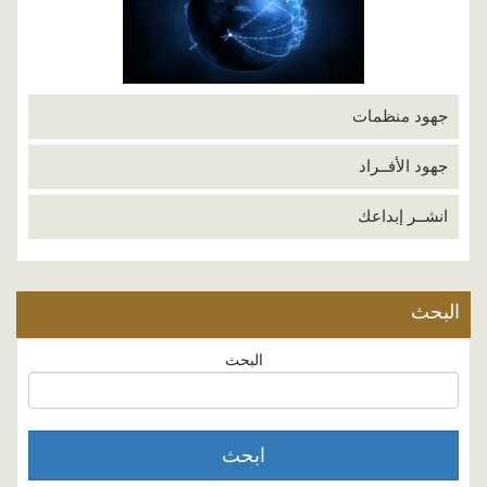
جهود منظمات
جهود الأفــراد
انشــر إبداعك
البحث
البحث