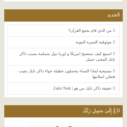
الجديد
من الذي قام بجمع القرآن؟
موثوقية السيرة النبوية
اسمع كيف ستصبح امريكا و اوربا دول مسلمة بسبب ذاكر
نايك المعنى جميل
مسيحية لماذا النساء يتحملون خطيئة حواء ذاكر نايك يجيب
فتعلن اسلامها
حقيقة ذاكر نايك من هو | Zakir Naik
ادْعُ إِلَىٰ سَبِيلِ رَبِّكَ