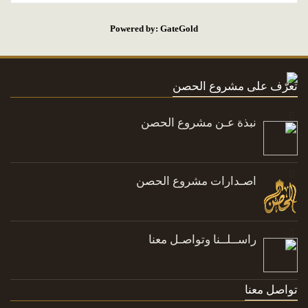
Powered by: GateGold
تعرّف على مشروع الحصن
نبذة عـن مشروع الحصن
اصـدارات مشروع الحصن
راســلــنا وتواصـل معنا
تواصل معنا