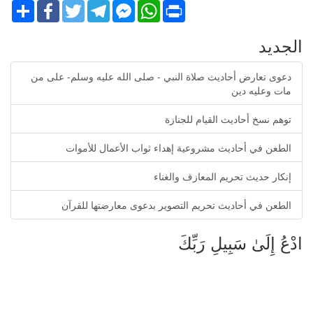
Share
Facebook
Twitter
Telegram
Facebook
WhatsApp
Print
Messenger
الجديد
دعوى تعارض أحاديث صلاة النبي - صلى الله عليه وسلم- على من
مات وعليه دين
توهم نسخ أحاديث القيام للجنازة
الطعن في أحاديث مشروعية إهداء ثواب الأعمال للأموات
إنكار حديث تحريم المعازف والغناء
الطعن في أحاديث تحريم التصوير بدعوى معارضتها للقرآن
ادْعُ إِلَىٰ سَبِيلِ رَبِّكَ