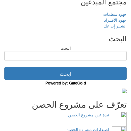
مجتمع المبدعين
جهود منظمات
جهود الأفــراد
انشــر إبداعك
البحث
البحث
Powered by: GateGold
تعرّف على مشروع الحصن
نبذة عـن مشروع الحصن
اصـدارات مشروع الحصن