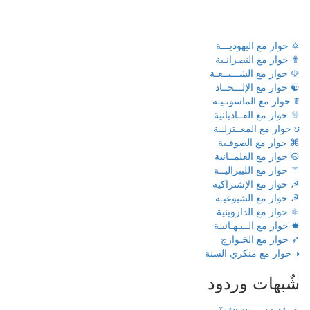
✡ حوار مع اليهوديـــة
✟ حوار مع النصرانـية
☫ حوار مع الشـــيــعـة
☯ حوار مع الإلـــحــاد
☤ حوار مع الماسونـيـة
♕ حوار مع القــاديانية
ʊ حوار مع المعــتزلــة
⌘ حوار مع الصوفـية
☮ حوار مع العلمــانية
⚚ حوار مع الليبراليــة
☭ حوار مع الإشتراكية
☭ حوار مع الشيوعيـة
⚛ حوار مع الداروينية
✸ حوار مع الــبـهـائيـة
➶ حوار مع الخـوارج
◑ حوار مع منكري السنة
شٌبهات وردود