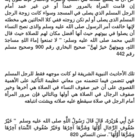
إن قامت المرأة بالمرور عمدا
أو عن غير عمد
أمام
الرجل
المسلم
الذي يصلى
في المسجد
وسواء كانت زوجة الرجل
المسلم الذى يصلى أو لم تكن زوجته ففي ك
لا الحالتين
هي مخطئه
لإنها خالفت أمر الرسول صلى الله عليه وسلم والذى نصح النساء
أن يصلوا في بيوتهم حيث أنها أفضل مكان لهم للصلاة حيث قال
النبي محمد صلى الله عليه وسلم: "
لا تمنعوا إماءَ اللهِ مساجدَ
اللهِ، وبيوتهنَّ خيرٌ لهنَّ" صحيح البخاري رقم 900 وصحيح مسلم
رقم 442
تلك الأحاديث النبوية الشريفة لو كانت موجهه فقط للرجل المسلم
فهي تتضمن فيما تتضمنه من معاني عظيمة التأكيد على الأهمية
القصوى على أن خير صفوف النساء في الصلاة هي أخرها وخير
صفوف الرجال في الصلاة هي أولها وبالتالي فإن مرور المرأة
أمام الرجل في صلاة سيقطع عليه صلاته ويشتت انتباهه
عَنْ أَبِي هُرَيْرَةَ، قَالَ قَالَ رَسُولُ اللَّهِ صلى الله عليه وسلم ‏ "‏ خَيْرُ
صُفُوفِ الرِّجَالِ أَوَّلُهَا وَشَرُّهَا آخِرُهَا وَخَيْرُ صُفُوفِ النِّسَاءِ آخِرُهَا
وَشَرُّهَا
أَوَّلُهَا‏”‏‏. سنن النسائي 820