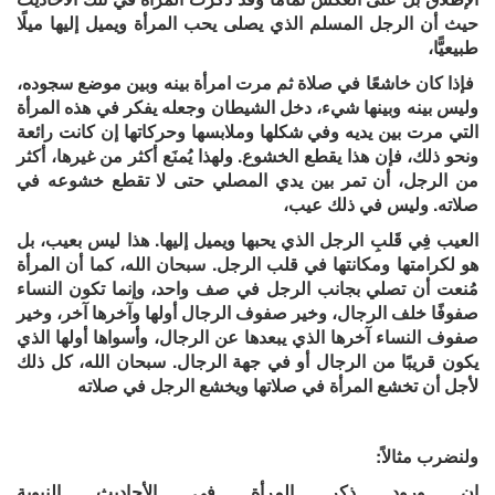
حيث أن
الرجل المسلم
الذي
يصلى يحب المرأة ويميل إليها ميلًا
طبيعيًّا،
فإذا كان خاشعًا في صلاة ثم مرت امرأة بينه وبين موضع سجوده،
وليس بينه وبينها شيء، دخل الشيطان وجعله يفكر في هذه المرأة
التي مرت بين يديه وفي شكلها وملابسها وحركاتها إن كانت رائعة
ونحو ذلك، فإن هذا يقطع الخشوع. ولهذا يُمنَع أكثر من غيرها، أكثر
من الرجل، أن تمر بين يدي المصلي حتى لا تقطع خشوعه في
صلاته. وليس في ذلك عيب،
العيب فِي قَلبِ الرجل الذي يحبها ويميل إليها. هذا ليس بعيب، بل
هو لكرامتها ومكانتها في قلب الرجل. سبحان الله، كما أن المرأة
مُنعت أن تصلي بجانب الرجل في صف واحد، وإنما تكون النساء
صفوفًا خلف الرجال، وخير صفوف الرجال أولها وآخرها آخر، وخير
صفوف النساء آخرها الذي يبعدها عن الرجال، وأسواها أولها الذي
يكون قريبًا من الرجال أو في جهة الرجال. سبحان الله، كل ذلك
لأجل أن تخشع المرأة في صلاتها ويخشع الرجل في صلاته
ولنضرب مثالاً:
إن ورود ذكر المرأة في
الأحاديث النبوية