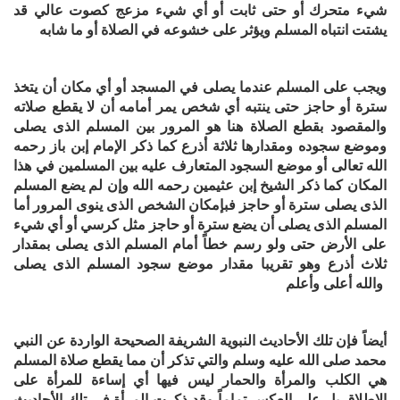
شيء متحرك أو حتى ثابت أو أي شيء مزعج كصوت عالي قد
يشتت انتباه المسلم ويؤثر على خشوعه في الصلاة أو ما شاب
ه
ويجب على المسلم عندما يصلى في المسجد أو أي مكان أن يتخذ
سترة أو حاجز حتى ينتبه أي شخص يمر أمامه أن لا يقط
ع
صلاته
والمقصود بقطع الصلاة هنا هو المرور بين المسلم الذى يصلى
وموضع سجوده ومقدارها ثلاثة أذرع كما ذكر الإمام إبن باز رحمه
الله تعالى أو موضع السجود المتعارف عليه بين المسلمين في هذا
المكان كما ذكر الشيخ إبن عثيمين رحمه الله وإن لم يضع المسلم
الذى يصلى سترة أو حاجز فبإمكان الشخص الذى ينوى المرور أما
المسلم الذى يصلى أن يضع سترة أو حاجز مثل كرسي أو أي شيء
على الأرض حتى ولو رسم خطاً أمام المسلم الذى يصلى بمقدار
ثلاث أذرع وهو تقريبا مقدار موضع سجود المسلم الذى يصلى
والله أعلى وأعلم
أيضاً فإن تلك الأحاديث النبوية الشريفة الصحيحة الواردة عن النبي
محمد صلى الله عليه وسلم والتي تذكر أن مما يقطع صلاة المسلم
هي الكلب والمرأة والحمار ليس فيها أي إساءة للمرأة على
الإطلاق بل على العكس تماماً وقد ذكرت المرأة في تلك الأحاديث