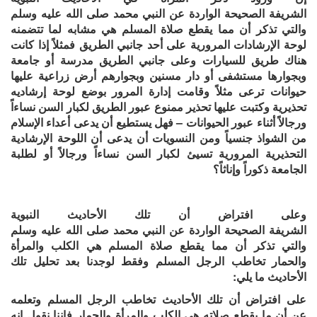
الشريفة
الصحيحة
الواردة
عن
النبي
محمد صلى الله عليه وسلم
والتي
تذكر أن
مما
يقطع صلاة المسلم
هي مشابه لما تتضمنه
لوحة الإرشادات المرورية على أحد جانبي الطريق فمثلاً
إذا كانت
هناك طريق للسيارات وعلى جانبي الطريق مدرسة أو جامعة
وبجوارها مستشفى أو دار مسنين وبجوارهم أرض زراعية عليها
حيوانات ترعى مثلاً وقامت إدارة المرور بوضع لوحة إرشاديه
تحذيرية وكتبت عليها تحذير ممنوع عبور الطريق لكبار السن نساءاً
ورجالاً أثناء عبور الحيوانات
–
فهل يستطيع أن يدعى أعداء الإسلام
من الشواذ جنسياً ومن النسويات أن يدعى أن اللوحة الإرشادية
التحذيرية المرورية تسيئ لكبار السن نساءاً ورجالاً أو لطلبة
الجامعة ذكوراً وإناثاً؟
وعلى افتراض أن تلك
الأحاديث النبوية
الشريفة
الصحيحة
الواردة
عن
النبي
محمد صلى الله عليه وسلم
والتي
تذكر أن
مما
يقطع صلاة المسلم
هي
الكلب
و
المرأة
والحمار
تخاطب الرجل المسلم وفقط لوجدنا بعد تحليل تلك
الأحاديث ما يلي:
على افتراض أن تلك الأحاديث تخاطب الرجل المسلم وتعلمه
عن
أن ما
يقطع صلاته هي الكلب والمرأة والحمار فإننا نقول إنه