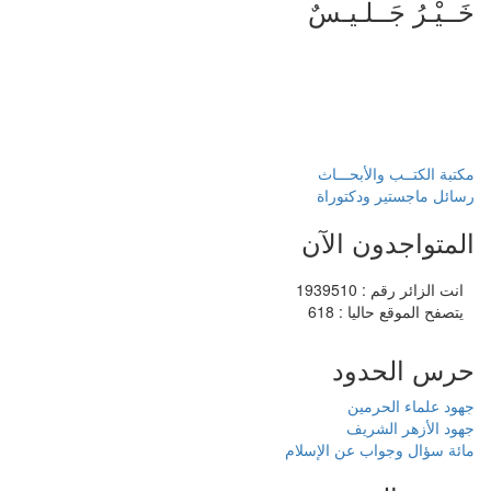
خَــيْـرُ جَــلـيـسٌ
مكتبة الكتــب والأبحـــاث
رسائل ماجستير ودكتوراة
المتواجدون الآن
انت الزائر رقم : 1939510
يتصفح الموقع حاليا : 618
حرس الحدود
جهود علماء الحرمين
جهود الأزهر الشريف
مائة سؤال وجواب عن الإسلام