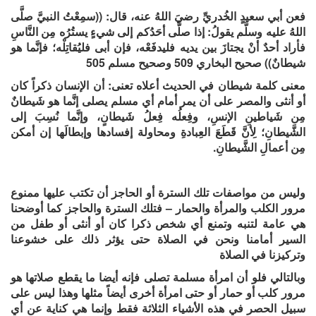
فع
ن أبي سعيدٍ الخُدريِّ رضيَ اللهُ عنه، قال: ((سمِعْتُ النبيَّ صلَّى
اللهُ عليه وسلَّم يقولُ: إذا صلَّى أحَدُكم إلى شيءٍ يستُرُه مِن النَّاسِ
فأراد أحدٌ أنْ يجتازَ بين يديه فليدفَعْه، فإن أبى فليُقاتِلْه؛ فإنَّما هو
شيطانٌ)) صحيح البخاري 509 وصحيح مسلم 505
معنى كلمة شيطان في الحديث أعلاه
تعنى: أن
الإنسان ذكراً كان
أو أنثى والمصر على أن يمر
أمام أي مسلم
يصلى
إنَّما هو شَيطانٌ
مِن شَياطينِ الإنسِ، وفِعلُه فِعلُ شَيطانٍ، وإنَّما نُسِبَ إلى
الشَّيطانِ؛ لِأنَّ قَطَعَ العِبادةِ و
محاولة إفسادها وإبطالَها
إن أمكن
مِن أعمالِ الشَّيطانِ
.
وليس من مواصفات تلك السترة أو الحاجز أن تكتب عليها ممنوع
مرور الكلب والمرأة والحمار
–
فتلك السترة والحاجز كما أوضحنا
هي عامة لتنبه وتمنع أي شخص ذكرا كان أو أنثى أو طفل من
السير أمامنا ونحن في الصلاة حتى يؤثر ذلك على خشوعنا
وتركيزنا في الصلاة
وبالتالي فلو أن امرأة مسلمة تصلى فإنه أيضا ما يقطع صلاتها هو
مرور كلب أو حمار أو حتى امرأة أخرى أيضاً مثلها وهذا ليس على
سبيل الحصر في هذه الأشياء الثلاثة فقط وإنما هي كناية عن أي