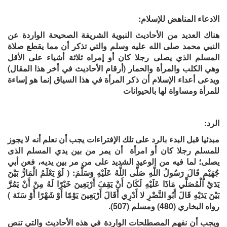
الادعاء
المناهض للإسلام:
هناك العديد من الأحاديث النبوية
الشريفة
الصحيحة
الواردة
عن
النبي
محمد صلى الله عليه وسلم
والتي
تذكر أن
مما
يقطع صلاة
المسلم
الذي
يصلى
رجلا كان أو إمراه
ثلاثة أشياء على الأقل
وهي
الكلب
و
المرأة والحمار
(أرقام الأحاديث في أخر هذا المقال)
ويدعى
أعداء الإسلام أن ذكر المرأة
في
هذا السياق إنما هو إساءة
للمرأة
ومساواة لها بالحيوانات
الرد:
مبدئيا قبل البدء بالرد على تلك الإفتراءات يجب أن نعلم أنه
لا يجوز
للمسلم ر
ج
لا كان أو امرأة أن يمر من بين يدي الم
سلم الذى
يصلى
؛ لما فيه من الوعيد الشديد على من مر بين يديه، فعن أبي
جُهَيْمٍ قَالَ رَسُولُ اللَّهِ صَلَّى اللَّهُ عَلَيْهِ وَسَلَّمَ: ( لَوْ يَعْلَمُ الْمَارُّ بَيْنَ
يَدَيْ الْمُصَلِّي مَاذَا عَلَيْهِ لَكَانَ أَنْ يَقِفَ أَرْبَعِينَ خَيْرًا لَهُ مِنْ أَنْ يَمُرَّ
بَيْنَ يَدَيْهِ قَالَ أَبُو النَّضْرِ لا أَدْرِي أَقَالَ أَرْبَعِينَ يَوْمًا أَوْ شَهْرًا أَوْ سَنَة )
رواه البخاري (480) ومسلم
(507).
ويجب أن نفهم المصطلحات الواردة في هذه الأحاديث والتي تنص