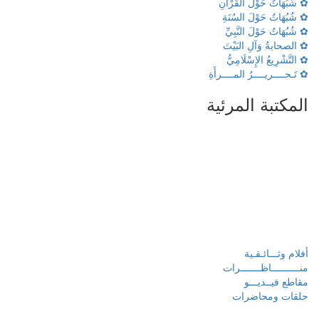
✿ شُبُهَاتٌ حَوْلَ القُرْآنِ
✿ شُبُهَاتٌ حَوْلَ السُنَةِ
✿ شُبُهَاتٌ حَوْلَ النَّبِيِّ
✿ الصحابةُ وَآلِ البَيْتَ
✿ التَّشْرِيعُ الإِسْلَامِيُّ
✿ تَـحــــريــــرُ المــــرأَةِ
المكتبة المرئية
أفلام وثـــائـقـية
منــــــــــاظـــــــرات
مقاطع فيــديـــو
حلقات ومحاضرات