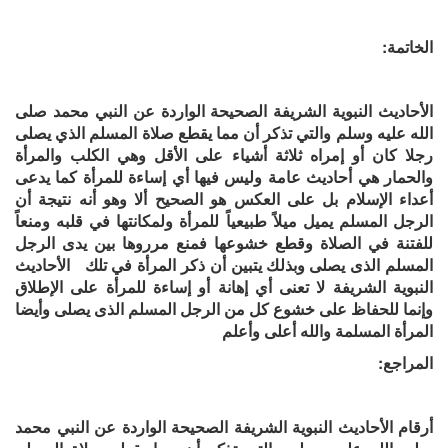
الخاتمة:
الأحاديث النبوية
الشريفة
الصحيحة
الواردة
عن
النبي
محمد صلى
الله عليه وسلم
والتي
تذكر أن
مما
يقطع صلاة المسلم
الذي
يصلى
رجلا كان أو إمراه
ثلاثة أشياء على الأقل
وهي
الكلب
و
المرأة
والحمار
هي أحاديث عامة وليس فيها أي إساءة للمرأة كما يدعى
أعداء الإسلام بل على العكس هو الصحيح ألا وهو أن
ه نتيجة أن
الرجل المسلم يميل ميلاً طبيعياً للمرأة ولمكانتها في قلبه ومنعاً
للفتنة في الصلاة وقطع خشوعها فمنع مرروها بين يدى الرجل
المسلم الذى يصلى وبذلك يتبين أن ذكر المرأة في تلك الأحاديث
النبوية الشريفة لا تعنى أي إهانة أو إساءة للمرأة على الإطلاق
وإنما للحفاظ على خشوع كل من الرجل المسلم الذى يصلى وأيضا
المرأة المسلمة والله أعلى وأعلم
المراجع:
أرقام الأحاديث
النبوية
الشريفة
الصحيحة
الواردة
عن
النبي
محمد