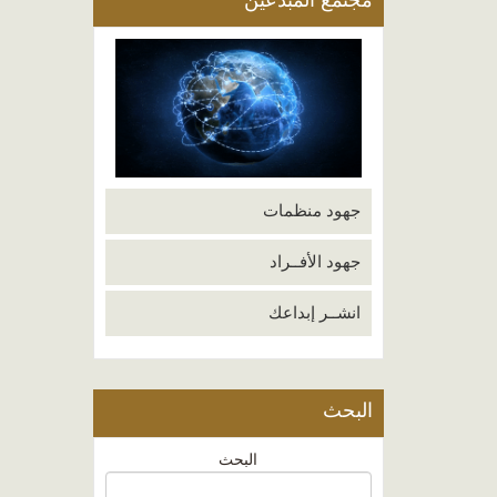
مجتمع المبدعين
جهود منظمات
جهود الأفــراد
انشــر إبداعك
البحث
البحث