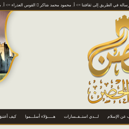
الطريق إلى ثقافتنا
=> أ. محمود محمد شاكر
القوس العذراء
=> أ. محمود مح
 عن الإسلام
لـــدي استــفــسارات
هـــــؤلاء أسلـــموا
كيف أعتنق 