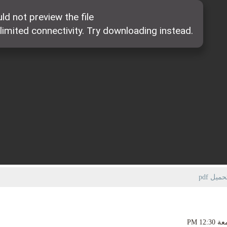
يل pdf
PM 12:3