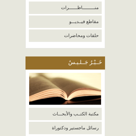
منــــــــــاظـــــــرات
مقاطع فيــديـــو
حلقات ومحاضرات
خَــيْـرُ جَــلـيـسٌ
مكتبة الكتــب والأبحـــاث
رسائل ماجستير ودكتوراة