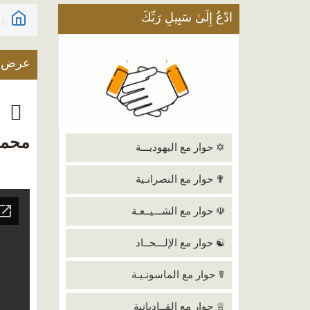
ادْعُ إِلَىٰ سَبِيلِ رَبِّكَ
عرض ا
ر
محمد
✡ حوار مع اليهوديـــة
✟ حوار مع النصرانـية
☫ حوار مع الشـــيــعـة
☯ حوار مع الإلـــحــاد
☤ حوار مع الماسونـيـة
♕ حوار مع القــاديانية