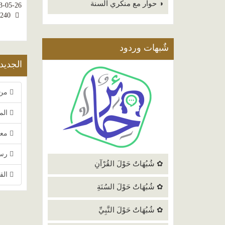
◑ حوار مع منكري السنة
3-05-26
2240
شٌبهات وردود
الجديد
من 
الم
معج
رسا
✿ شُبُهَاتٌ حَوْلَ القُرْآنِ
الق
✿ شُبُهَاتٌ حَوْلَ السُنَةِ
✿ شُبُهَاتٌ حَوْلَ النَّبِيِّ