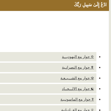
ادْعُ إِلَىٰ سَبِيلِ رَبِّكَ
✡ حوار مع اليهوديـــة
✟ حوار مع النصرانـية
☫ حوار مع الشـــيــعـة
☯ حوار مع الإلـــحــاد
☤ حوار مع الماسونـيـة
♕ حوار مع القــاديانية