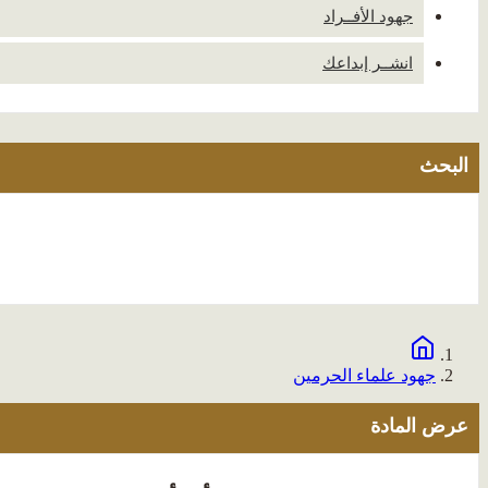
جهود الأفــراد
انشــر إبداعك
البحث
جهود علماء الحرمين
عرض المادة