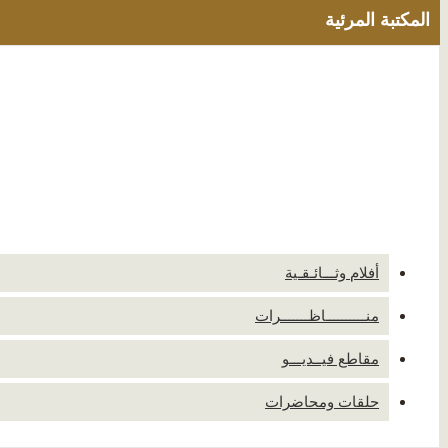
المكتبة المرئية
أفلام وثـــائـقـية
منــــــــــاظـــــــرات
مقاطع فيــديـــو
حلقات ومحاضرات