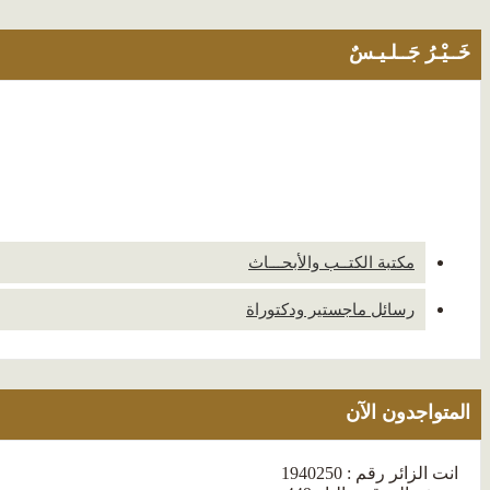
خَــيْـرُ جَــلـيـسٌ
مكتبة الكتــب والأبحـــاث
رسائل ماجستير ودكتوراة
المتواجدون الآن
انت الزائر رقم : 1940250