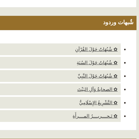
شٌبهات وردود
✿ شُبُهَاتٌ حَوْلَ القُرْآنِ
✿ شُبُهَاتٌ حَوْلَ السُنَةِ
✿ شُبُهَاتٌ حَوْلَ النَّبِيِّ
✿ الصحابةُ وَآلِ البَيْتَ
✿ التَّشْرِيعُ الإِسْلَامِيُّ
✿ تَـحــــريــــرُ المــــرأَةِ