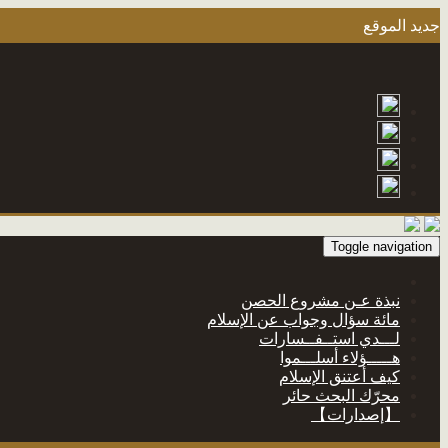
جديد الموقع
Toggle navigation
نبذة عـن مشروع الحصن
مائة سؤال وجواب عن الإسلام
لـــدي استــفــسارات
هـــــؤلاء أسلـــموا
كيف أعتنق الإسلام
محرّك البحث حائر
【إصدارات】