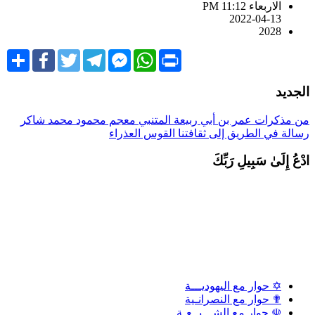
الاربعاء PM 11:12
2022-04-13
2028
Share
Facebook
Twitter
Telegram
Facebook
WhatsApp
Print
Messenger
لجديد
ن مذكرات عمر بن أبي ربيعة
المتنبي
معجم محمود محمد شاكر
سالة في الطريق إلى ثقافتنا
القوس العذراء
دْعُ إِلَىٰ سَبِيلِ رَبِّكَ
✡ حوار مع اليهوديـــة
✟ حوار مع النصرانـية
☫ حوار مع الشـــيــعـة