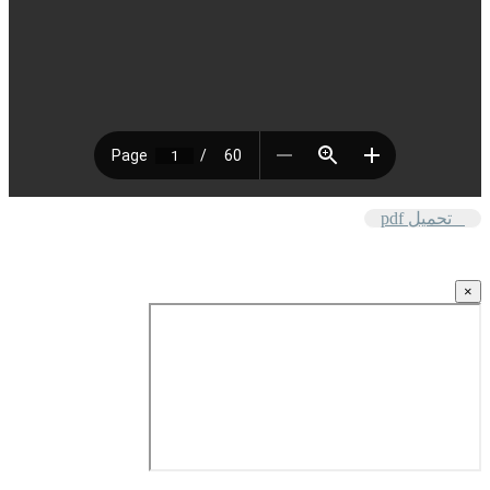
تحميل pdf
×