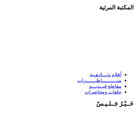
لمكتبة المرئية
أفلام وثـــائـقـية
منــــــــــاظـــــــرات
مقاطع فيــديـــو
حلقات ومحاضرات
َــيْـرُ جَــلـيـسٌ