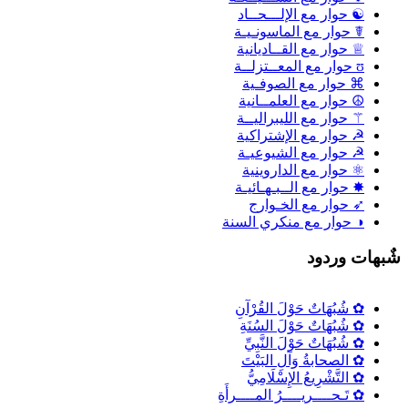
☯ حوار مع الإلـــحــاد
☤ حوار مع الماسونـيـة
♕ حوار مع القــاديانية
ʊ حوار مع المعــتزلــة
⌘ حوار مع الصوفـية
☮ حوار مع العلمــانية
⚚ حوار مع الليبراليــة
☭ حوار مع الإشتراكية
☭ حوار مع الشيوعيـة
⚛ حوار مع الداروينية
✸ حوار مع الــبـهـائيـة
➶ حوار مع الخـوارج
◑ حوار مع منكري السنة
ٌبهات وردود
✿ شُبُهَاتٌ حَوْلَ القُرْآنِ
✿ شُبُهَاتٌ حَوْلَ السُنَةِ
✿ شُبُهَاتٌ حَوْلَ النَّبِيِّ
✿ الصحابةُ وَآلِ البَيْتَ
✿ التَّشْرِيعُ الإِسْلَامِيُّ
✿ تَـحــــريــــرُ المــــرأَةِ