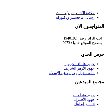
مكتبة الكتــب والأبحـــاث
رسائل ماجستير ودكتوراة
لمتواجدون الآن
انت الزائر رقم : 1940182
يتصفح الموقع حاليا : 2073
رس الحدود
جهود علماء الحرمين
جهود الأزهر الشريف
مائة سؤال وجواب عن الإسلام
جتمع المبدعين
جهود منظمات
جهود الأفــراد
انشــر إبداعك