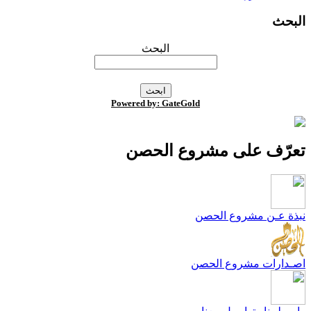
لبحث
البحث
Powered by: GateGold
عرّف على مشروع الحصن
بذة عـن مشروع الحصن
صـدارات مشروع الحصن