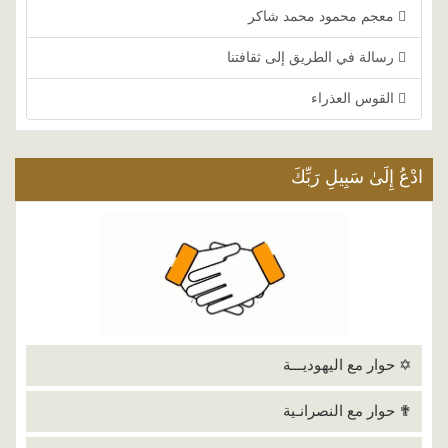
معجم محمود محمد شاكر
رسالة في الطريق إلى ثقافتنا
القوس العذراء
ادْعُ إِلَىٰ سَبِيلِ رَبِّكَ
✡ حوار مع اليهوديـــة
✟ حوار مع النصرانـية