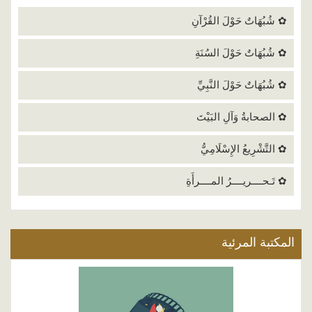
✿ شُبُهَاتٌ حَوْلَ القُرْآنِ
✿ شُبُهَاتٌ حَوْلَ السُنَةِ
✿ شُبُهَاتٌ حَوْلَ النَّبِيِّ
✿ الصحابةُ وَآلِ البَيْتَ
✿ التَّشْرِيعُ الإِسْلَامِيُّ
✿ تَـحــــريــــرُ المــــرأَةِ
المكتبة المرئية