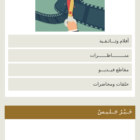
أفلام وثـــائـقـية
منــــــــــاظـــــــرات
مقاطع فيــديـــو
حلقات ومحاضرات
خَــيْـرُ جَــلـيـسٌ