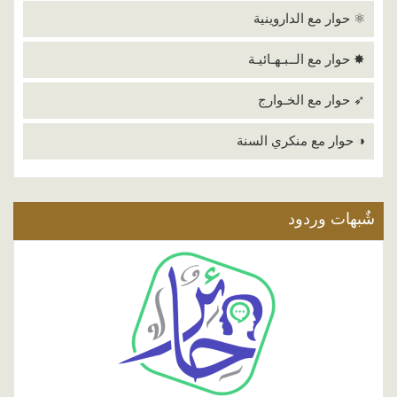
⚛ حوار مع الداروينية
✸ حوار مع الــبـهـائيـة
➶ حوار مع الخـوارج
◑ حوار مع منكري السنة
شٌبهات وردود