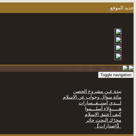
جديد الموقع
Toggle navigation
نبذة عـن مشروع الحصن
مائة سؤال وجواب عن الإسلام
لـــدي استــفــسارات
هـــــؤلاء أسلـــموا
كيف أعتنق الإسلام
محرّك البحث حائر
【إصدارات】