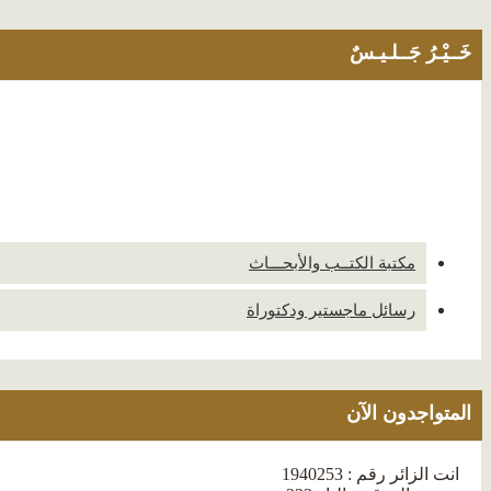
خَــيْـرُ جَــلـيـسٌ
مكتبة الكتــب والأبحـــاث
رسائل ماجستير ودكتوراة
المتواجدون الآن
انت الزائر رقم : 1940253