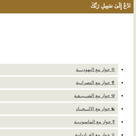
ادْعُ إِلَىٰ سَبِيلِ رَبِّكَ
✡ حوار مع اليهوديـــة
✟ حوار مع النصرانـية
☫ حوار مع الشـــيــعـة
☯ حوار مع الإلـــحــاد
☤ حوار مع الماسونـيـة
♕ حوار مع القــاديانية