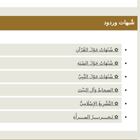
شٌبهات وردود
✿ شُبُهَاتٌ حَوْلَ القُرْآنِ
✿ شُبُهَاتٌ حَوْلَ السُنَةِ
✿ شُبُهَاتٌ حَوْلَ النَّبِيِّ
✿ الصحابةُ وَآلِ البَيْتَ
✿ التَّشْرِيعُ الإِسْلَامِيُّ
✿ تَـحــــريــــرُ المــــرأَةِ