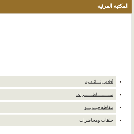
المكتبة المرئية
أفلام وثـــائـقـية
منــــــــــاظـــــــرات
مقاطع فيــديـــو
حلقات ومحاضرات