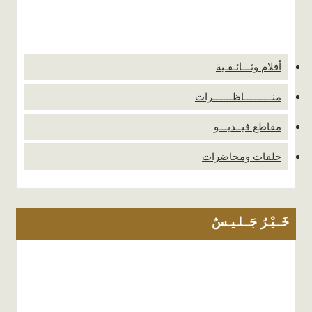
أفلام وثـــائـقـية
منــــــــــاظـــــــرات
مقاطع فيــديـــو
حلقات ومحاضرات
خَــيْـرُ جَــلـيـسٌ