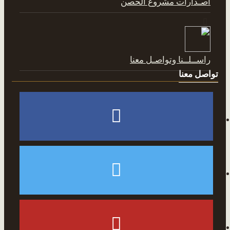
اصـدارات مشروع الحصن
راســلــنا وتواصـل معنا
تواصل معنا