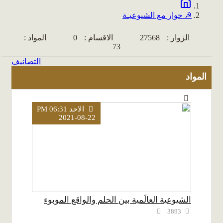
☭ حوار مع الشيوعيـة
الزوار :
27568
الاقسام :
0
المواد :
73
التصانيف
المواد
الاحد PM 06:31
2021-08-22
الشيوعية العالَمية بين الحلم والواقع الموبوء
3893 |