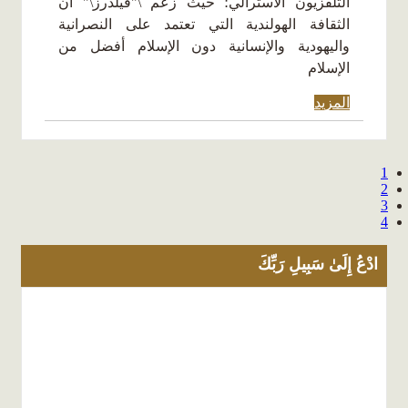
التلفزيون الأسترالي؛ حيث زعم \"فيلدرز\" أن
الثقافة الهولندية التي تعتمد على النصرانية
واليهودية والإنسانية دون الإسلام أفضل من
الإسلام
المزيد
1
2
3
4
ادْعُ إِلَىٰ سَبِيلِ رَبِّكَ