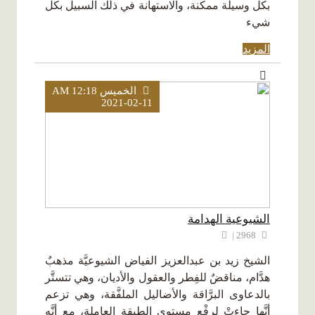
بكل وسيلة ممكنة، والاستهانة في ذلك السبيل بكل
شيء
المزيد
الخميس AM 12:18
2021-02-11
الشيوعية الهدامة
2968 |
الشيخ زيد بن عبدالعزيز الفياض الشيوعيَّة مذهبٌ
هدَّام، مناقضٌ للفِطر والعقول والأديان، وهي تتستَّر
بالدعاوى البرَّاقة والأضاليل الملفَّقة، وهي تزعم
أنَّها جاءتْ لرفْع مستوى الطبقة العاملة، مع أنَّه