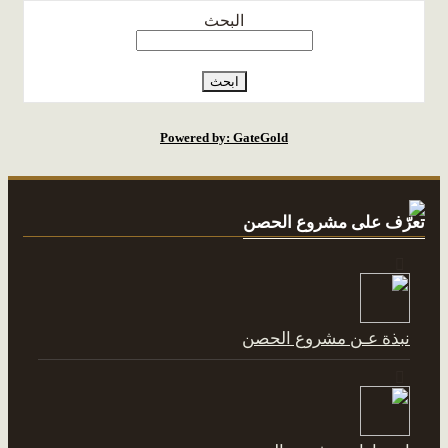
البحث
Powered by: GateGold
تعرّف على مشروع الحصن
نبذة عـن مشروع الحصن