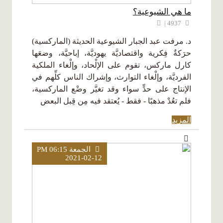
ما هي الشيوعية؟
4937 |
د. مرفت عبد الجبار الشيوعية الحديثة (الماركسية)
حرَكةٌ فِكرية واقتصاديَّة يهوديَّة، إباحيَّة، وضعَها
كارل ماركس، تقوم على الإلْحاد، وإلْغاء الملكية
الفرديَّة، وإلْغاء التوارث، وإشراك الناس كلِّهم في
الإنتاج على حدٍّ سواء وقد تغيَّر وضْع الماركسية،
فلم تعُدْ مذهبًا - فقط - يُعتقد فيه مِن قِبل البعض
المزيد
الجمعة PM 06:15
2021-02-12