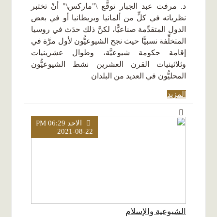
د. مرفت عبد الجبار توقَّع \"ماركس\" أنْ تختبر
نظرياته في كلٍّ من ألمانيا وبريطانيا أو في بعض
الدول المتقدِّمة صناعيًّا، لكنَّ ذلك حدَث في روسيا
المتخلِّفة نسبيًّا حيث نجح الشيوعيُّون لأول مرَّة في
إقامة حكومة شيوعيَّة، وطوال عشرينيات
وثلاثينيات القرن العشرين نشط الشيوعيُّون
المحليُّون في العديد من البلدان
المزيد
الاحد PM 06:29
2021-08-22
الشيوعية والإسلام