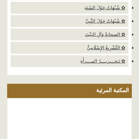
✿ شُبُهَاتٌ حَوْلَ السُنَةِ
✿ شُبُهَاتٌ حَوْلَ النَّبِيِّ
✿ الصحابةُ وَآلِ البَيْتَ
✿ التَّشْرِيعُ الإِسْلَامِيُّ
✿ تَـحــــريــــرُ المــــرأَةِ
المكتبة المرئية