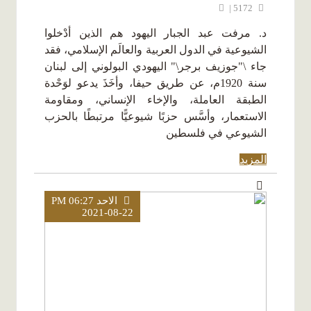
5172 |
د. مرفت عبد الجبار اليهود هم الذين أدْخلوا
الشيوعية في الدول العربية والعالَم الإسلامي، فقد
جاء \"جوزيف برجر\" اليهودي البولوني إلى لبنان
سنة 1920م، عن طريق حيفا، وأخَذَ يدعو لوَحْدة
الطبقة العاملة، والإخاء الإنساني، ومقاومة
الاستعمار، وأسَّس حزبًا شيوعيًّا مرتبطًا بالحزب
الشيوعي في فلسطين
المزيد
الاحد PM 06:27
2021-08-22