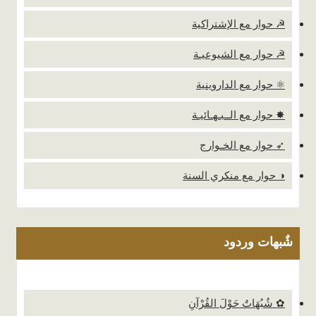
☭ حوار مع الإشتراكية
☭ حوار مع الشيوعيـة
⚛ حوار مع الداروينية
✸ حوار مع الــبـهـائيـة
➶ حوار مع الخـوارج
◑ حوار مع منكري السنة
شٌبهات وردود
✿ شُبُهَاتٌ حَوْلَ القُرْآنِ