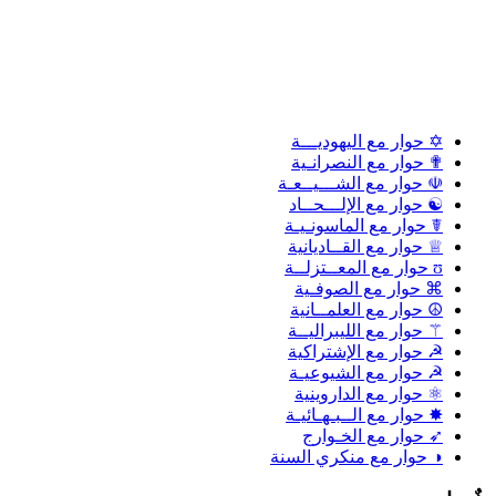
✡ حوار مع اليهوديـــة
✟ حوار مع النصرانـية
☫ حوار مع الشـــيــعـة
☯ حوار مع الإلـــحــاد
☤ حوار مع الماسونـيـة
♕ حوار مع القــاديانية
ʊ حوار مع المعــتزلــة
⌘ حوار مع الصوفـية
☮ حوار مع العلمــانية
⚚ حوار مع الليبراليــة
☭ حوار مع الإشتراكية
☭ حوار مع الشيوعيـة
⚛ حوار مع الداروينية
✸ حوار مع الــبـهـائيـة
➶ حوار مع الخـوارج
◑ حوار مع منكري السنة