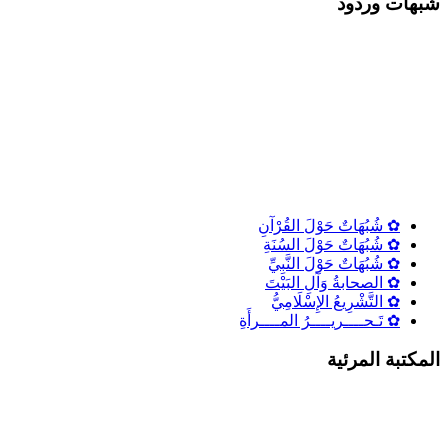
شٌبهات وردود
✿ شُبُهَاتٌ حَوْلَ القُرْآنِ
✿ شُبُهَاتٌ حَوْلَ السُنَةِ
✿ شُبُهَاتٌ حَوْلَ النَّبِيِّ
✿ الصحابةُ وَآلِ البَيْتَ
✿ التَّشْرِيعُ الإِسْلَامِيُّ
✿ تَـحــــريــــرُ المــــرأَةِ
المكتبة المرئية