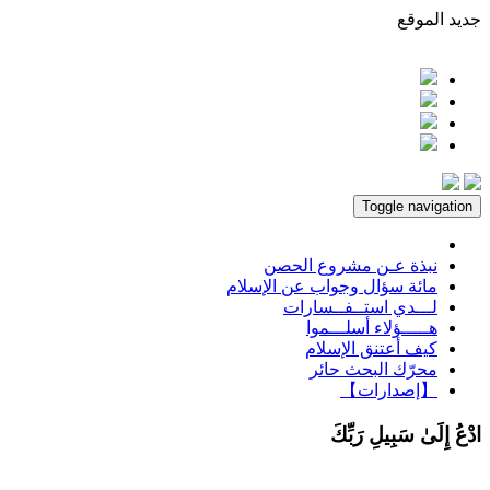
جديد الموقع
Toggle navigation
نبذة عـن مشروع الحصن
مائة سؤال وجواب عن الإسلام
لـــدي استــفــسارات
هـــــؤلاء أسلـــموا
كيف أعتنق الإسلام
محرّك البحث حائر
【إصدارات】
ادْعُ إِلَىٰ سَبِيلِ رَبِّكَ