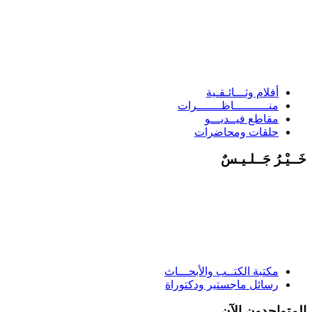
أفلام وثـــائـقـية
منــــــــــاظـــــــرات
مقاطع فيــديـــو
حلقات ومحاضرات
خَــيْـرُ جَــلـيـسٌ
مكتبة الكتــب والأبحـــاث
رسائل ماجستير ودكتوراة
المتواجدون الآن