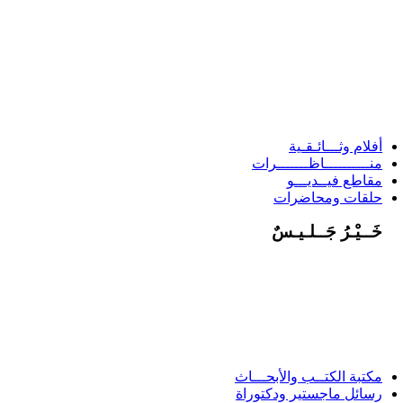
أفلام وثـــائـقـية
منــــــــــاظـــــــرات
مقاطع فيــديـــو
حلقات ومحاضرات
خَــيْـرُ جَــلـيـسٌ
مكتبة الكتــب والأبحـــاث
رسائل ماجستير ودكتوراة