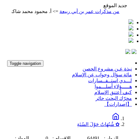
جديد الموقع
من مذكرات عمر بن أبي ربيعة
=> أ. محمود محمد شاكر
المتنبي
Toggle navigation
نبذة عـن مشروع الحصن
مائة سؤال وجواب عن الإسلام
لـــدي استــفــسارات
هـــــؤلاء أسلـــموا
كيف أعتنق الإسلام
محرّك البحث حائر
【إصدارات】
✿ شُبُهَاتٌ حَوْلَ السُنَةِ
الزوار :
64491
الاقسام :
0
المواد :