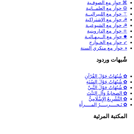
⌘ حوار مع الصوفـية
☮ حوار مع العلمــانية
⚚ حوار مع الليبراليــة
☭ حوار مع الإشتراكية
☭ حوار مع الشيوعيـة
⚛ حوار مع الداروينية
✸ حوار مع الــبـهـائيـة
➶ حوار مع الخـوارج
◑ حوار مع منكري السنة
شٌبهات وردود
✿ شُبُهَاتٌ حَوْلَ القُرْآنِ
✿ شُبُهَاتٌ حَوْلَ السُنَةِ
✿ شُبُهَاتٌ حَوْلَ النَّبِيِّ
✿ الصحابةُ وَآلِ البَيْتَ
✿ التَّشْرِيعُ الإِسْلَامِيُّ
✿ تَـحــــريــــرُ المــــرأَةِ
المكتبة المرئية