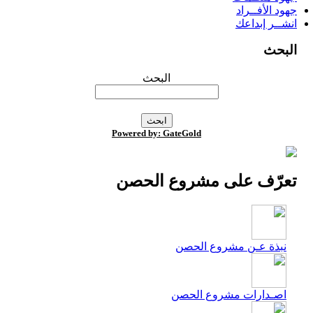
جهود الأفــراد
انشــر إبداعك
البحث
البحث
Powered by: GateGold
تعرّف على مشروع الحصن
نبذة عـن مشروع الحصن
اصـدارات مشروع الحصن