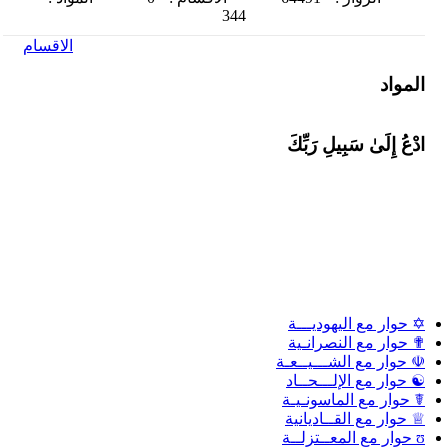
344
الاقسام
المواد
ادْعُ إِلَىٰ سَبِيلِ رَبِّكَ
✡ حوار مع اليهوديـــة
✟ حوار مع النصرانـية
☫ حوار مع الشـــيــعـة
☯ حوار مع الإلـــحــاد
☤ حوار مع الماسونـيـة
♕ حوار مع القــاديانية
ʊ حوار مع المعــتزلــة