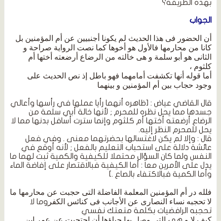
بهذه الطريقة؟
الجواب
أن الحضور فى هذا الحديث لم يكونا أجنبيين عن أم المؤمنين بل
كانا من محارمها فالأول هو أخوها كما نصت الرواية صراحة و
الثانى هو أبو سلمة و هى خالته من الرضاع أرضعته أختها أم
كلثوم ،
أما قوله أنها تكشفت أما
مهما
فهو باطل إذ نص الحديث على
وجود حجاب بين أم المؤمنين و بينهما
قال القاضي عياض : [ظاهره أنهما رأيا عملها في رأسها وأعالي
جسدها مما يحل نظره للمحرم ; لأنها خالة أبي سلمة من
الرضاع أرضعته أختها أم كلثوم وإنما سترت أسافل بدنها مما لا
يحل للمحرم النظر إليه.
قال : وإلا لم يكن لاغتسالها بحضرتهما معنى . وفي فعل
عائشة دلالة على استحباب التعليم بالفعل ; لأنه أوقع في
النفس ولما كان السؤال محتملا للكيفية والكمية ثبت لهما ما
يدل على الأمرين معا : أما الكيفية فبالاقتصار على إفاضة الماء
وأما الكمية فبالاكتفاء بالصاع .]
فلله در أم المؤمنين المعلمة الفاضلة التى حجبت عن محارمها ما
لا تحجبه نساء النصارى عن الأجانب فى كنائس الكفر
وما لا
تحجبه الرافضيات بكلمة متعتك نفسي
كيف لا و
التى وصل بها حياؤها أن احتجبت عن عمر ابن
هي