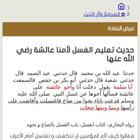
✿ الصحابةُ وَآلِ البَيْتَ
عرض المادة
حديث تعليم الغسل لأمنا عائشة رضي
الله عنها
حدثنا ‏ ‏عبد الله بن محمد ‏ ‏قال حدثني ‏ ‏عبد الصمد ‏ ‏قال
حدثني ‏ ‏شعبة‏ ‏قال حدثني ‏ ‏أبو بكر بن حفص ‏ ‏قالسمعت
‏
‏أبا سلمة
‏ ‏يقول ‏ ‏دخلت أنا
وأخو ‏ ‏عائشة
‏ ‏على ‏
‏عائشة
فسألها أخوها عن غسل النبي ‏ ‏صلى الله عليه
وسلم ‏
‏فدعت بإناء نحوا من صاع فاغتسلت وأفاضت على
رأسها
وبيننا وبينها حجاب
رواه البخارى- كتاب ابغسل- باب الغسل بالصاع و نحوه
فقالوا كيف لأم المؤمنين ان تتكشف و تغتسل أمام الأغراب