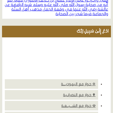
المال، وأخرجوا عامل الأمير عثمان بن حنيف الأنصاري مهانًا، مع
أنَّه من صحابة رسول الله صلى الله عليه وسلم
شبه الرافضة عن
عائشة رضي الله عنها في وقعة الجمل
مذهب أهل السنّة
والجماعة فيما شجر بين الصحابة
ادْعُ إِلَىٰ سَبِيلِ رَبِّكَ
✡ حوار مع اليهوديـــة
✟ حوار مع النصرانـية
☫ حوار مع الشـــيــعـة