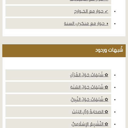
➶ حوار مع الخـوارج
◑ حوار مع منكري السنة
شٌبهات وردود
✿ شُبُهَاتٌ حَوْلَ القُرْآنِ
✿ شُبُهَاتٌ حَوْلَ السُنَةِ
✿ شُبُهَاتٌ حَوْلَ النَّبِيِّ
✿ الصحابةُ وَآلِ البَيْتَ
✿ التَّشْرِيعُ الإِسْلَامِيُّ