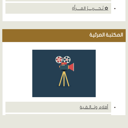
✿ تَـحــــريــــرُ المــــرأَةِ
المكتبة المرئية
أفلام وثـــائـقـية
منــــــــــاظـــــــرات