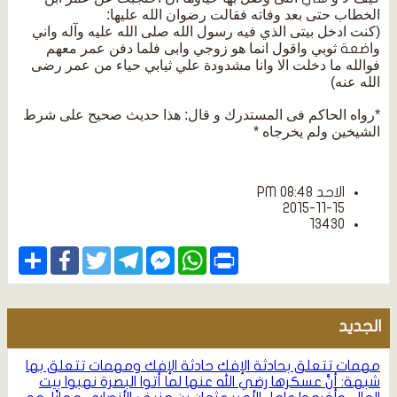
الخطاب حتى بعد وفاته فقالت رضوان الله عليها:
(كنت ادخل بيتى الذي فيه رسول الله صلى الله عليه وآله واني
وا
ثوبي واقول انما هو زوجي وابى فلما دفن عمر معهم
ضعة
فوالله ما دخلت الا وانا مشدودة علي ثيابي حياء من عمر رضى
الله عنه)
*رواه الحاكم فى المستدرك و قال: هذا حديث صحيح على شرط
الشيخين ولم يخرجاه *
الاحد PM 08:48
2015-11-15
13430
Share
Facebook
Twitter
Telegram
Facebook
WhatsApp
Print
Messenger
الجديد
مهمات تتعلق بحادثة الإفك
حادثة الإفك ومهمات تتعلق بها
شبهة: أنَّ عسكرها رضي الله عنها لما أتوا البصرة نهبوا بيت