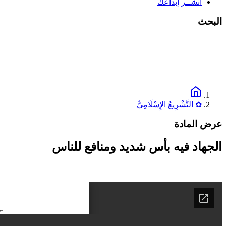
انشــر إبداعك
البحث
✿ التَّشْرِيعُ الإِسْلَامِيُّ
عرض المادة
الجهاد فيه بأس شديد ومنافع للناس