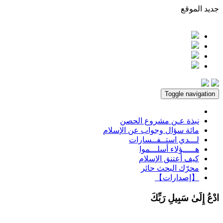
جديد الموقع
Toggle navigation
نبذة عـن مشروع الحصن
مائة سؤال وجواب عن الإسلام
لـــدي استــفــسارات
هـــــؤلاء أسلـــموا
كيف أعتنق الإسلام
محرّك البحث حائر
【إصدارات】
ادْعُ إِلَىٰ سَبِيلِ رَبِّكَ