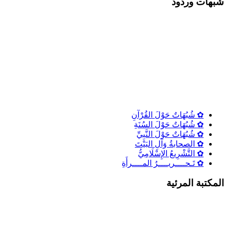
شٌبهات وردود
✿ شُبُهَاتٌ حَوْلَ القُرْآنِ
✿ شُبُهَاتٌ حَوْلَ السُنَةِ
✿ شُبُهَاتٌ حَوْلَ النَّبِيِّ
✿ الصحابةُ وَآلِ البَيْتَ
✿ التَّشْرِيعُ الإِسْلَامِيُّ
✿ تَـحــــريــــرُ المــــرأَةِ
المكتبة المرئية