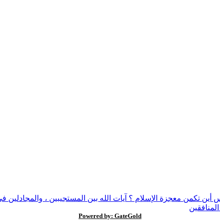
نس
أين تكمن معجزة الإسلام ؟
آيات الله بين المستجيبين ، والمجادلين 
المنافقين
Powered by: GateGold