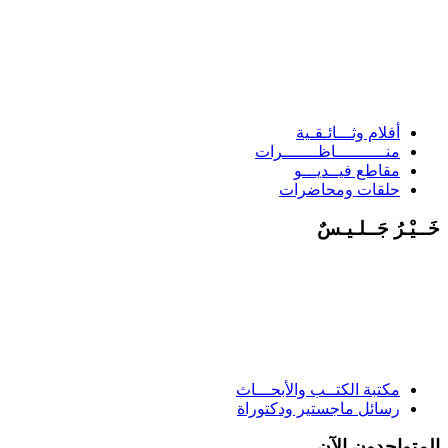
أفلام وثـــائـقـية
منــــــــــاظـــــــرات
مقاطع فيــديـــو
حلقات ومحاضرات
خَــيْـرُ جَــلـيـسٌ
مكتبة الكتــب والأبحـــاث
رسائل ماجستير ودكتوراة
المتواجدون الآن