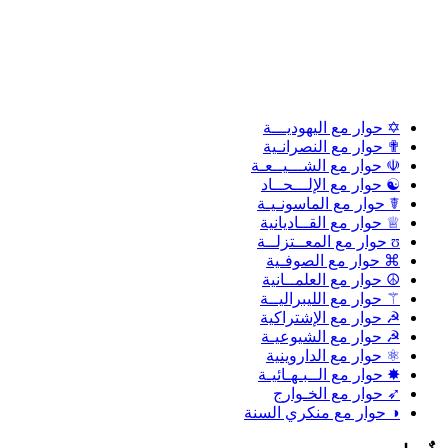
✡ حوار مع اليهوديـــة
✟ حوار مع النصرانـية
☫ حوار مع الشـــيــعـة
☯ حوار مع الإلـــحــاد
☤ حوار مع الماسونـيـة
♕ حوار مع القــاديانية
ʊ حوار مع المعــتزلــة
⌘ حوار مع الصوفـية
☮ حوار مع العلمــانية
⚚ حوار مع الليبراليــة
☭ حوار مع الإشتراكية
☭ حوار مع الشيوعيـة
⚛ حوار مع الداروينية
✸ حوار مع الــبـهـائيـة
➶ حوار مع الخـوارج
◑ حوار مع منكري السنة