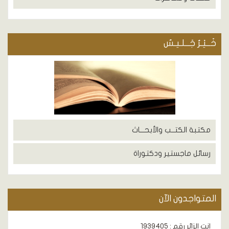
خَــيْـرُ جَــلـيـسٌ
مكتبة الكتــب والأبحـــاث
رسائل ماجستير ودكتوراة
المتواجدون الآن
انت الزائر رقم : 1939405