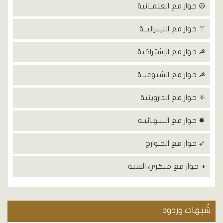
☮ حوار مع العلمــانية
⚚ حوار مع الليبراليــة
☭ حوار مع الإشتراكية
☭ حوار مع الشيوعيـة
⚛ حوار مع الداروينية
✸ حوار مع الــبـهـائيـة
➶ حوار مع الخـوارج
◑ حوار مع منكري السنة
شٌبهات وردود