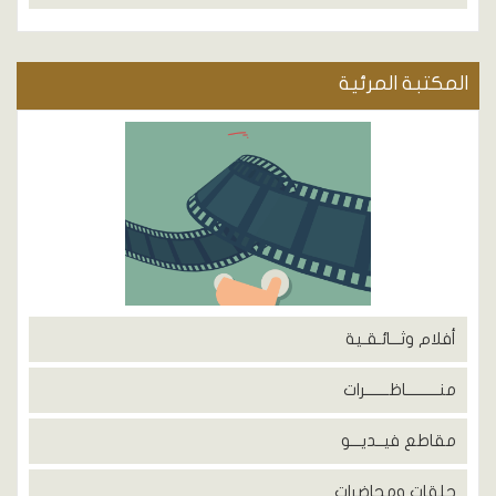
المكتبة المرئية
أفلام وثـــائـقـية
منــــــــــاظـــــــرات
مقاطع فيــديـــو
حلقات ومحاضرات