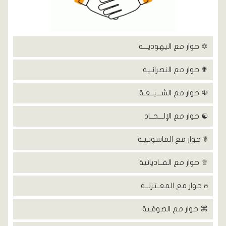
✡ حوار مع اليهوديـــة
✟ حوار مع النصرانـية
☫ حوار مع الشـــيــعـة
☯ حوار مع الإلـــحــاد
☤ حوار مع الماسونـيـة
♕ حوار مع القــاديانية
ʊ حوار مع المعــتزلــة
⌘ حوار مع الصوفـية