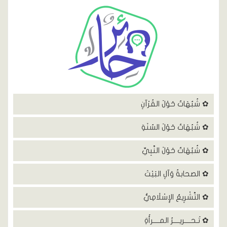
✿ شُبُهَاتٌ حَوْلَ القُرْآنِ
✿ شُبُهَاتٌ حَوْلَ السُنَةِ
✿ شُبُهَاتٌ حَوْلَ النَّبِيِّ
✿ الصحابةُ وَآلِ البَيْتَ
✿ التَّشْرِيعُ الإِسْلَامِيُّ
✿ تَـحــــريــــرُ المــــرأَةِ