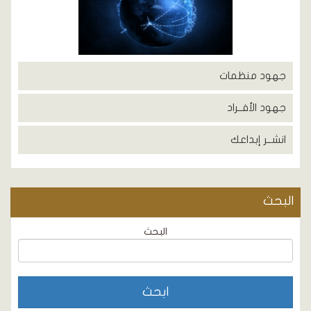
جهود منظمات
جهود الأفــراد
انشــر إبداعك
البحث
البحث