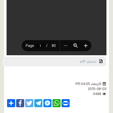
تحميل pdf
الاربعاء PM 04:05
2015-06-03
3498
Share
Facebook
Twitter
Telegram
Facebook
WhatsApp
Print
Messenger