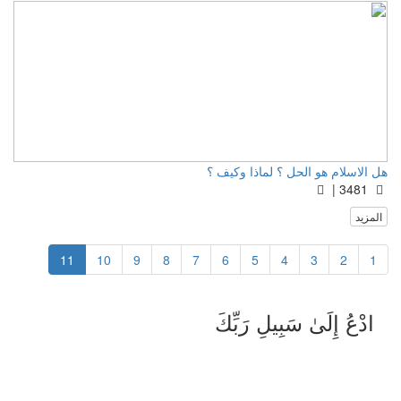
هل الاسلام هو الحل ؟ لماذا وكيف ؟
3481 |
المزيد
11
10
9
8
7
6
5
4
3
2
1
ادْعُ إِلَىٰ سَبِيلِ رَبِّكَ