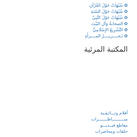
✿ شُبُهَاتٌ حَوْلَ القُرْآنِ
✿ شُبُهَاتٌ حَوْلَ السُنَةِ
✿ شُبُهَاتٌ حَوْلَ النَّبِيِّ
✿ الصحابةُ وَآلِ البَيْتَ
✿ التَّشْرِيعُ الإِسْلَامِيُّ
✿ تَـحــــريــــرُ المــــرأَةِ
المكتبة المرئية
أفلام وثـــائـقـية
منــــــــــاظـــــــرات
مقاطع فيــديـــو
حلقات ومحاضرات