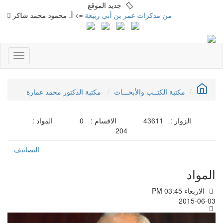
جديد الموقع
من مذكرات عمر بن أبي ربيعة
=> أ. محمود محمد شاكر
المتنبي
Toggle
gation
مكتبة الكتــب والأبحـــاث
مكتبة الدكتور محمد عمارة
الزوار :
43611
الاقسام :
0
المواد :
204
التصانيف
المواد
الاربعاء PM 03:45
2015-06-03