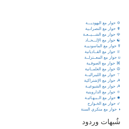
✡ حوار مع اليهوديـــة
✟ حوار مع النصرانـية
☫ حوار مع الشـــيــعـة
☯ حوار مع الإلـــحــاد
☤ حوار مع الماسونـيـة
♕ حوار مع القــاديانية
ʊ حوار مع المعــتزلــة
⌘ حوار مع الصوفـية
☮ حوار مع العلمــانية
⚚ حوار مع الليبراليــة
☭ حوار مع الإشتراكية
☭ حوار مع الشيوعيـة
⚛ حوار مع الداروينية
✸ حوار مع الــبـهـائيـة
➶ حوار مع الخـوارج
◑ حوار مع منكري السنة
شٌبهات وردود