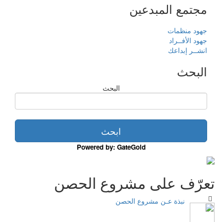
مجتمع المبدعين
جهود منظمات
جهود الأفــراد
انشــر إبداعك
البحث
البحث
Powered by: GateGold
تعرّف على مشروع الحصن
نبذة عـن مشروع الحصن