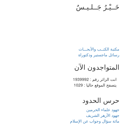
خَــيْـرُ جَــلـيـسٌ
مكتبة الكتــب والأبحـــاث
رسائل ماجستير ودكتوراة
المتواجدون الآن
انت الزائر رقم : 1939992
يتصفح الموقع حاليا : 1029
حرس الحدود
جهود علماء الحرمين
جهود الأزهر الشريف
مائة سؤال وجواب عن الإسلام