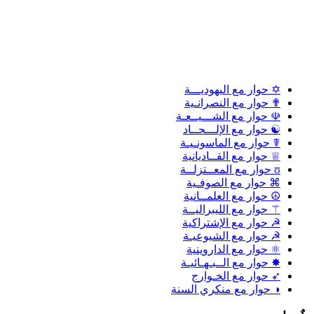
✡ حوار مع اليهوديـــة
✟ حوار مع النصرانـية
☫ حوار مع الشـــيــعـة
☯ حوار مع الإلـــحــاد
☤ حوار مع الماسونـيـة
♕ حوار مع القــاديانية
ʊ حوار مع المعــتزلــة
⌘ حوار مع الصوفـية
☮ حوار مع العلمــانية
⚚ حوار مع الليبراليــة
☭ حوار مع الإشتراكية
☭ حوار مع الشيوعيـة
⚛ حوار مع الداروينية
✸ حوار مع الــبـهـائيـة
➶ حوار مع الخـوارج
◑ حوار مع منكري السنة