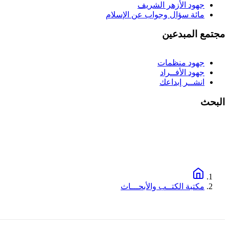
جهود الأزهر الشريف
مائة سؤال وجواب عن الإسلام
مجتمع المبدعين
جهود منظمات
جهود الأفــراد
انشــر إبداعك
البحث
مكتبة الكتــب والأبحـــاث