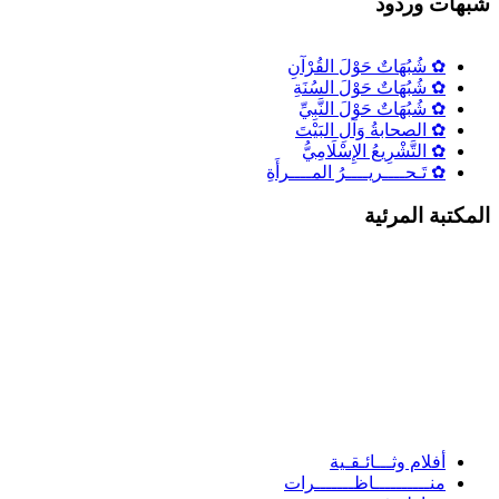
شٌبهات وردود
✿ شُبُهَاتٌ حَوْلَ القُرْآنِ
✿ شُبُهَاتٌ حَوْلَ السُنَةِ
✿ شُبُهَاتٌ حَوْلَ النَّبِيِّ
✿ الصحابةُ وَآلِ البَيْتَ
✿ التَّشْرِيعُ الإِسْلَامِيُّ
✿ تَـحــــريــــرُ المــــرأَةِ
المكتبة المرئية
أفلام وثـــائـقـية
منــــــــــاظـــــــرات