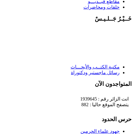
مقاطع فيــديـــو
حلقات ومحاضرات
خَــيْـرُ جَــلـيـسٌ
مكتبة الكتــب والأبحـــاث
رسائل ماجستير ودكتوراة
المتواجدون الآن
انت الزائر رقم : 1939645
يتصفح الموقع حاليا : 882
حرس الحدود
جهود علماء الحرمين