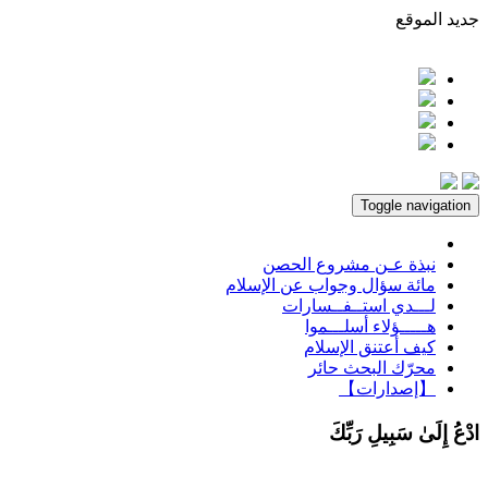
جديد الموقع
Toggle navigation
نبذة عـن مشروع الحصن
مائة سؤال وجواب عن الإسلام
لـــدي استــفــسارات
هـــــؤلاء أسلـــموا
كيف أعتنق الإسلام
محرّك البحث حائر
【إصدارات】
ادْعُ إِلَىٰ سَبِيلِ رَبِّكَ