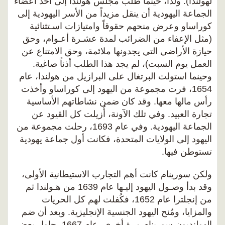
لهولندا). ولذا، حينما طلب مجلس هولندا إلى أحد أعضاء
الجماعة اليهودية أن ينقل مزيداً من الأسر اليهودية إلى
كوراساو وعرض منحهم حقوقاً وامتيازات اسـتثنائية
(مثل الإعفاء من الضرائب لمدة عشـرة أعـوام، وحق
حيازة الأراضي التي يجدونها ملائمة، وحق الامتناع عن
العمل يوم السبت)، لم يجد هذا الطلب أذناً صاغية.
وحينما استولت البرتغال على البرازيل من هولندا، عام
1654، فرت مجموعة من اليهود إلى كوراساو وأخذت
رأس مالها معها. وقد كان ضمن نشاطاتهم الأساسية
تجارة العبيد. وفي تلك الآونة، أُزيلت كل القيود عن
الجماعة اليهودية. وفي عام 1693، رحلت مجموعة من
اليهود إلى الولايات المتحدة، فكانت أول جماعة يهودية
تستوطن فيها.
ولكن سورينام كانت أهم التجارب الاستيطانية الأولى،
وقد بدأ وصـول اليهود إليـها عام 1639 من هـولندا ثم
من إنجلترا عام 1652، فكُفلت لهم كل الحريات
والمزايا، ومُنح اليهود الجنسية الإنجليزية. وبعد أن ضم
الهولنديون سورينام مرة أخرى، عام 1667، حاول بعض