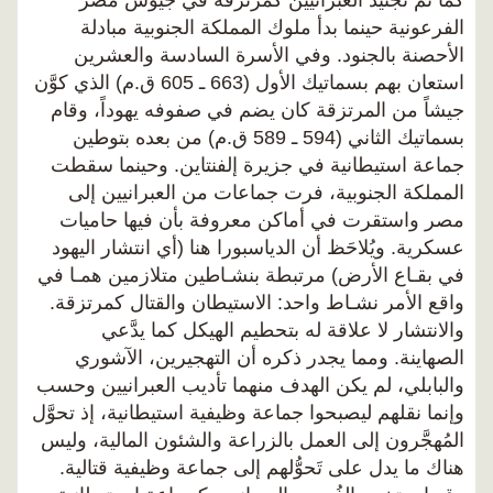
كما تم تجنيد العبرانيين كمرتزقة في جيوش مصر
الفرعونية حينما بدأ ملوك المملكة الجنوبية مبادلة
الأحصنة بالجنود. وفي الأسرة السادسة والعشرين
استعان بهم بسماتيك الأول (663 ـ 605 ق.م) الذي كوَّن
جيشاً من المرتزقة كان يضم في صفوفه يهوداً، وقام
بسماتيك الثاني (594 ـ 589 ق.م) من بعده بتوطين
جماعة استيطانية في جزيرة إلفنتاين. وحينما سقطت
المملكة الجنوبية، فرت جماعات من العبرانيين إلى
مصر واستقرت في أماكن معروفة بأن فيها حاميات
عسكرية. ويُلاحَظ أن الدياسبورا هنا (أي انتشار اليهود
في بقـاع الأرض) مرتبطة بنشـاطين متلازمين همـا في
واقع الأمر نشـاط واحد: الاستيطان والقتال كمرتزقة.
والانتشار لا علاقة له بتحطيم الهيكل كما يدَّعي
الصهاينة. ومما يجدر ذكره أن التهجيرين، الآشوري
والبابلي، لم يكن الهدف منهما تأديب العبرانيين وحسب
وإنما نقلهم ليصبحوا جماعة وظيفية استيطانية، إذ تحوَّل
المُهجَّرون إلى العمل بالزراعة والشئون المالية، وليس
هناك ما يدل على تَحوُّلهم إلى جماعة وظيفية قتالية.