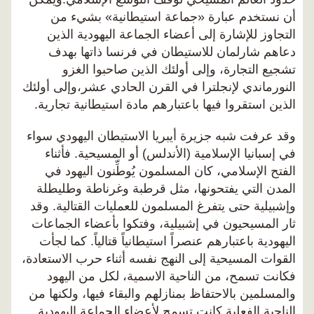
أن نستخدم عبارة «جماعة استيطانية» بشيء من
التجاوز للإشارة إلى أعضاء الجماعة اليهودية الذين
دعاهم شارلمان للاستيطان في فرنسا ذاتها بهدف
تشجيع التجارة، وإلى أولئك الذين صاحبوا الغزو
النورماندي لإنجلترا في القرن الحادي عشر،وإلى أولئك
الذين استقروا فيها باعتبارهم مادة استيطانية تجارية.
وقد عرفت شبه جزيرة أيبريا الاستيطان اليهودي سواء
في إسبانيا الإسلامية (الأندلس) أو المسيحية. فأثناء
الفتح الإسلامي، كان المسلمون يُوطِّنون اليهود في
المدن التي يفتحونها، مثل قرطبة وغرناطة وطليطلة
وإشبيلية حتى يتفرغ المسلمون للعمليات القتالية. وقد
ثار المسيحيون في إشبيلية، وفتكوا بأعضاء الجماعات
اليهودية باعتبارهم عنصراً استيطانياً قتالياً. كما لجأت
القوات المسيحية إلى النهج نفسه أثناء حرب الاستعادة،
فكانت تسمح، من الناحية الاسمية، لكل من اليهود
والمسلمين بالاحتفاظ بمنازلهم والبقاء فيها، ولكنها من
الناحية الفعلىة كانت تسمح لأعضاء الجماعة اليهودية