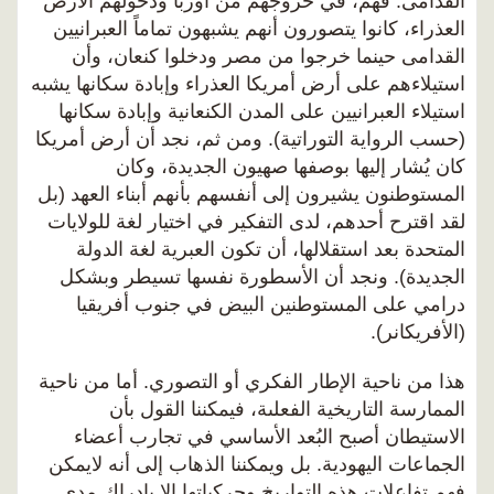
القدامى. فهم، في خروجهم من أوربا ودخولهم الأرض
العذراء، كانوا يتصورون أنهم يشبهون تماماً العبرانيين
القدامى حينما خرجوا من مصر ودخلوا كنعان، وأن
استيلاءهم على أرض أمريكا العذراء وإبادة سكانها يشبه
استيلاء العبرانيين على المدن الكنعانية وإبادة سكانها
(حسب الرواية التوراتية). ومن ثم، نجد أن أرض أمريكا
كان يُشار إليها بوصفها صهيون الجديدة، وكان
المستوطنون يشيرون إلى أنفسهم بأنهم أبناء العهد (بل
لقد اقترح أحدهم، لدى التفكير في اختيار لغة للولايات
المتحدة بعد استقلالها، أن تكون العبرية لغة الدولة
الجديدة). ونجد أن الأسطورة نفسها تسيطر وبشكل
درامي على المستوطنين البيض في جنوب أفريقيا
(الأفريكانر).
هذا من ناحية الإطار الفكري أو التصوري. أما من ناحية
الممارسة التاريخية الفعلىة، فيمكننا القول بأن
الاستيطان أصبح البُعد الأساسي في تجارب أعضاء
الجماعات اليهودية. بل ويمكننا الذهاب إلى أنه لايمكن
فهم تفاعلات هذه التواريخ وحركياتها إلا بإدراك مدى