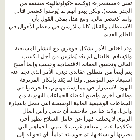
تعني «مستعمرة» (وكلمة «كولونيالية» مشتقة من
الجذر نفسه). ولكن يبدو أنهم لم يُوطَّنوا كعنصر قتالي
وإنما كعنصر مالي. ومع هذا، يمكن القول بأن
الاستيطان والقتال كانا متلازمين في معظم الأحوال في
العالم القديم.
وقد اختلف الأمر بشكل جوهري مع انتشار المسيحية
والإسلام. فالقتال لم يَعُد يُمارَس من أجل الكسب
المالي وتحقيق المغانم الاقتصادية وحسب وإنما أصبح
يتم أيضاً من منطلق عقائدي ديني، الأمر الذي نجم عنه
استبعاد غير المؤمنين. ولذا لم يَعُد بإمكان المرتزقة
اليهود الاستمرار في ممارسة مهنتهم، فانخرطوا في
وظائف أخرى وأصبح أعضاء الجماعات اليهودية من
الجماعات الوظيفية المالية الوسيطة التي تعمل بالتجارة
والربا. ولابد هنا من ملاحظة أن حامل رأس المال
الربوي لا يختلف كثيراً عن حامل السلاح نظير أجر،
فكلاهما عنصر متعاقد غريب لا ينتمي للجماهير التي
يضربها أو يستغلها، تم حوسلته تماماً، أي تحويله إلى