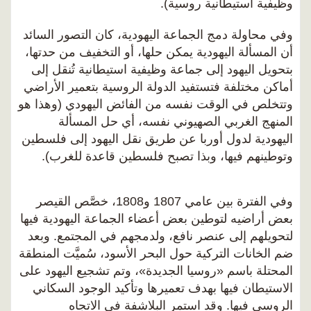
وظيفية استيطانية روسية).
وفي محاولة دمج الجماعة اليهودية، كان التصور السائد
أن المسألة اليهودية يمكن حلها، أو التخفيف من حدتها،
بتحويل اليهود إلى جماعة وظيفية استيطانية تُنقل إلى
أماكن مختلفة فتستفيد الدولة الروسية بتعمير الأراضي
وتتخلص في الوقت نفسه من الفائض اليهودي (وهذا هو
المنهج الغربي الصهيوني نفسه، أي حل المسألة
اليهودية لدول أوربا عن طريق نقل اليهود إلى فلسطين
وتوطينهم فيها، وبذا تصبح فلسطين قاعدة للغرب).
وفي الفترة بين عامي 1807 و1808، خصَّص القيصر
بعض أراضيه لتوطين بعض أعضاء الجماعة اليهودية فيها
لتحويلهم إلى عنصر نافع، ولدمجهم في المجتمع. وبعد
ضم الخانات التركية حول البحر الأسود، سُميَّت المنطقة
المحتلة باسم «روسيا الجديدة»، وتم تشجيع اليهود على
الاستيطان فيها بهدف تعميرها وتأكيد الوجود السكاني
الروسي فيها. وقد استمر البلاشفة في الاتجاه