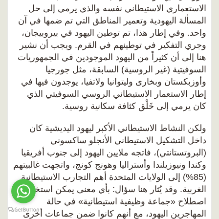
الاستعماري الاستيطاني نفسه والذي يرمي إلى حل
المسألة اليهودية وتعمير المناطق التي تم ضمها في آن
واحد. وفي إطار هذا، تم توطين اليهود في بيروبيجان،
وجري التفكير في توطينهم في القرم. ويجب أن نشير
هنا إلى أن كثيراً من اليهود الموجودين في الجمهوريات
السوفيتية (غير الروسية) السابقة، مثل جورجيا
وأوزبكستان وبخارى وليتوانيا ولاتفيا، يوجدون فيها في
إطار الاستعمار الاستيطاني الروسي السوفيتي الذي
كان يرمي إلى خَلْق كثافة سكانية روسية.
ولكن النشاط الاستيطاني الأكبر ليهود اليديشية كان
داخل التشكيل الاستيطاني الأنجلو ساكسوني
(البروتستانتي)، فاتجه ملايين اليهود إلى جنوب أفريقيا
وكندا ونيوزيلندا وأستراليا وهونج كونج، واتجهت غالبيتهم
(85%) إلى الولايات المتحدة أهم التجارب الاستيطانية
الغربية. وقد يُثار هنا سؤال: بأي معنى يمكن استخدام
اصطلاح «جماعة وظيفية استيطانية» في حالة
المهاجرين اليهود، مع أنهم كانوا ضمن جماعات أخرى