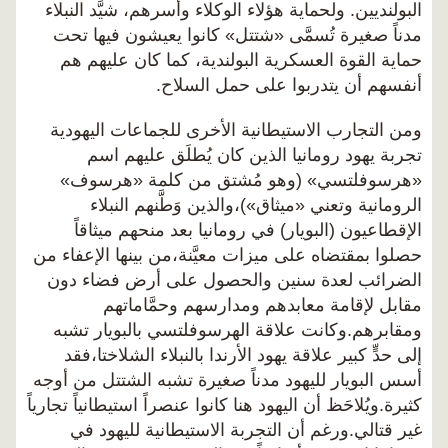
البولنديين. ولحماية هؤلاء الوكلاء وأسرهم، شيَّد النبلاء
مدناً صغيرة تُسمَّى «شتتل» كانوا يعيشون فيها تحت
حماية القوة العسكرية البولندية، كما كان عليهم هم
أنفسهم أن يتدربوا على حمل السلاح.
ومن التجارب الاستيطانية الأخرى للجماعات اليهودية
تجربة يهود رومانيا الذين كان يُطلَق عليهم اسم
«هرسوفلتسي» (وهو مُشتق من كلمة «هرسوف»
الرومانية وتعني «ميثاق»)،والذين وَطَّنهم النبلاء
الإقطاعيون (البويار) في رومانيا بعد منحهم ميثاقاً
حصلوا بمقتضاه على ميزات معيَّنة،من بينها الإعفاء من
الضرائب لعدة سنين والحصول على أرض فضاء دون
مقابل لإقامة معابدهم ومدارسهم وحمَّاماتهم
ومقابرهم.وكانت علاقة الهرسوفلتسي بالبويار تشبه
إلى حدٍّ كبير علاقة يهود الأرندا بالنبلاء الشلاختا،فقد
أسس البويار لليهود مدناً صغيرة تشبه الشتتل من أوجه
كثيرة.ويُلاحَظ أن اليهود هنا كانوا عنصراً استيطانياً تجارياً
غير قتالي.ورغم أن التجربة الاستيطانية لليهود في