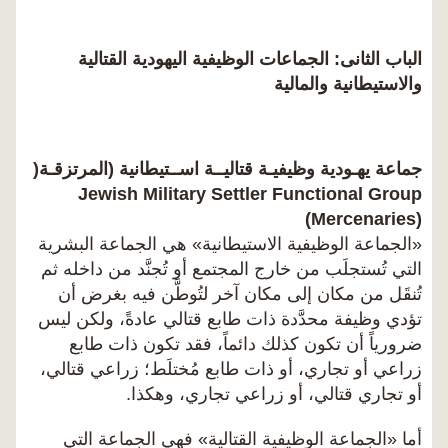
الباب الثانى: الجماعات الوظيفية اليهودية القتالية
والاستيطانية والمالية
جماعة يهـودية وظيفيـة قتاليــة اســتيطانية (المرتزقـة(
Jewish Military Settler Functional Group
(Mercenaries)
«الجماعة الوظيفية الاستيطانية» هي الجماعة البشرية
التي تُستجلَب من خارج المجتمع أو تُجنَّد من داخله ثم
تُنقَل من مكان إلى مكان آخر لتُوطَّن فيه بغرض أن
تؤدي وظيفة محدَّدة ذات طابع قتالي عادةً، ولكن ليس
ضرورياً أن تكون كذلك دائماً، فقد تكون ذات طابع
زراعي أو تجاري، أو ذات طابع مُختلَط؛ زراعي قتالي،
أو تجاري قتالي، أو زراعي تجاري، وهكذا.
أما «الجماعة الوظيفية القتالية» فهي الجماعة التي