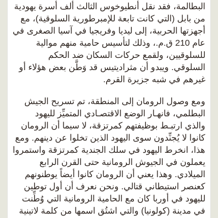
البطالمة، فقد نقل أنطيوخوس الثالث ألف أسرة يهودية
من بابل (التي كانت تابعة للإمبرطورية السلوقية)، مع
أجهزتها الحربية، إلى ليديا وفريجيا في آسيا الصغرى في
عام 210 ق.م.، وذلك لتأسيس حامية منهم موالية
للسلوقيين، ولقمع حركات السكان ضد الحكم
السلوقي. ويبدو أن مثراديتيس قد وَطَّن بعض هؤلاء أو
غيرهم في شبه جزيرة القرم.
ومع وصول الرومان إلى المنطقة، تم تسريح الجيش
البطلمي، فانهـار الوضع الاقتصـادي المتميِّز لليهود
والذي ارتبـط بوظيفتهم كمرتزقة، لا سيما أن الرومان
كانوا لا يُجنِّدون سوى اليهود الذين تخلوا عن دينهم. ومع
هذا، انخرط اليهود في سلك الجندية كمرتزقة واستمروا
يعملون في الجيوش الرومانية حتى القرن الرابع
الميلادي. وهذا يعني أن الرومان كانوا أيضاً يوطنونهم
كعنصر استيطاني قتالي. ونحن نعرف أن أول توطين
لليهود في أوربا كان مع الحامية الرومانية التي وُطِّنت
في مدينة (كولونيا) والتي اشتُق اسمها من كلمة لاتينية