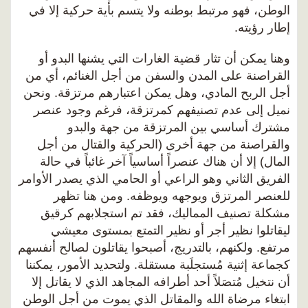
الوطن، فهو مرتبط بوطنه ولا يتسم بأية حركية إلا في
إطار رؤيته.
وهنا يمكن أن تثار قضية الغارات التي يشنها البدو أو
القراصنة على المدن والسفن من أجل الغنائم، أي من
أجل الربح المادي، وهل يمكن اعتبارهم مرتزقة. ونحن
نميل إلى عدم تصنيفهم كمرتزقة، فرغم وجود عنصر
مشترك أساسي بين المرتزقة من جهة والبدو
والقراصنة من جهة أخرى (الحركية والقتال من أجل
المال) إلا أن هناك عنصراً أساسياً آخر غائباً في حالة
الفريق الثاني وهو الراعي أو الحامي الذي يصدر الأوامر
للعنصر المرتزق ويوجهه ويوظفه. ومن هنا تظهر
مشكلة تصنيف المماليك، فقد تم استجلابهم كرقيق
ليقاتلوا نظير أجر أو نظير التمتع بمستوى معيشي
مرتفع. ولكنهم، بالتدريج، أصبحوا يقاتلون لصالح أنفسهم
كجماعة إثنية مُستجلَبة مستقلة. ولتحديد الأمور، يمكننا
أن نتخيل مُتصَلاً أحد أطرافه المجاهد الذي لا يقاتل إلا
ابتغاء مرضاة الله والمقاتل الذي يموت من أجل الوطن