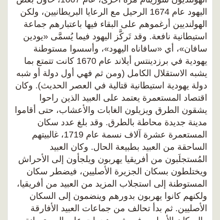
اليهود عام 1674 الرحيل مع الرعايا البريطانيين، ولكن
الهولنديين أرغموهم على البقاء فيها باعتبارهم جماعة
استيطانية نافعة. وقد تَركَّز اليهود فيما يُسمَّى «يودين
سافان»، أي «سافاناه اليهود»، وأسسوا مستوطنة
يهودية في برزدينتس أيلاند عام 1670 كانت تتمتع بما
يشبه الاستقلال الكامل (ومن ثم فهي أول دولة أو شبه
دولة يهودية استيطانية قتالية في العصر الحديث). وكان
اقتصاد المستعمرة يعتمد على العبيد الذين راحوا
يشقون الطرق ويزيلون الغابات والأعشاب، حتى أقاموا
مدينة جديدة محاطة بالطرق. وقد بلغ عدد سكان
المستعمرة عشرة آلاف نسمة عام 1719، غالبيتهم
الساحقة من العبيد بطبيعة الحال. وكان العبيد
المُستجلَبون من أفريقيا يهربون ويلجأون إلى الأحراش
ويختلطون بسكان الجزيرة الأصليين، فيضطر سكان
المستوطنة إلى استجلاب المزيد من العبيد من أفريقيا،
ولكنهم كانوا يهربون بدورهم وينضمون إلى السكان
الأصليين. ثم بدأ تحالف من جماعات العبيد الأفارقة