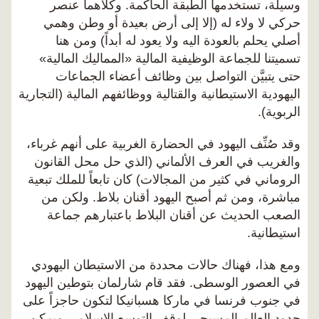
وسيلة، تستخدمها الطبقة الحاكمة. وكلاهما عنصر
حركي لا ولاء له (إلا إلى أرض بعيدة أو وطن وهمي
أصلي يحلم بالعودة اليه ولا يعود له أبداً) ومن هنا
تسميتنا للجماعة الوظيفية المالية «المماليك المالية»
حتى يتبيَّن التواصل بين وظائف أعضاء الجماعات
اليهودية الاستيطانية والقتالية ووظائفهم المالية (التجارية
الربوية).
وقد صُنِّف اليهود في الحضارة الغربية على أنهم غرباء،
والغريب في العرف الألماني (الذي حل محل القانون
الروماني في كثير من المجالات) كان تابعاً للملك تبعية
مباشرة، ومن ثم أصبح اليهود أقنان بلاط. ولكن من
الصعب الحديث عن أقنان البلاط باعتبارهم جماعة
استيطانية.
ومع هذا، فهناك حالات محددة من الاستيطان اليهودي
في العصور الوسطى. فقد قام شارلمان بتوطين اليهود
في جنوب فرنسا في ماركا هسبانيكا لتكون حاجزاً على
حدود العالم المسيحي لوقف التوسع الإسلامي.ويمكن