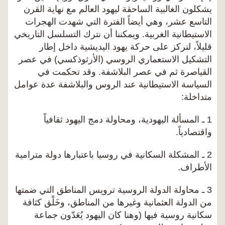
يشكلون الغالبية الساحقة ليهود العالم مع نهاية القرن
التاسع عشر، وهي أيضاً الفترة التي شهدت الهجرات
الاستيطانية الغربية. ويمكننا أن نترك التسلسل التاريخي
قليلاً، لنركز على حركة يهود اليديشية داخل إطار
التشكيل الاستعماري الروسي (الأرثوذكسي) في عصر
القياصرة ثم في عصر البلاشفة. وقد تحكمت في
السياسة الاستيطانية عند الروس والبلاشفة عدة عوامل
متداخلة:
1 ـ المسألة اليهودية، ومحاولة دمج اليهود ثقافياً
واقتصادياً.
2 ـ المشكلة السكانية في روسيا باعتبارها دولة مترامية
الأطراف.
3 ـ محاولة الدولة الروسية ترويس المناطق التي ضمتها
من الدولة العثمانية وغيرها من المناطق، وخَلْق كثافة
سكانية روسية فيها (وهنا كان اليهود يُعَدّون جماعة