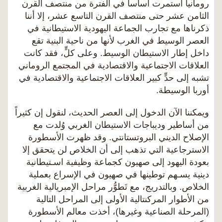
رومانيا استمرت أساساً في الفترة من منتصف القرن
الثامن عشر حتى منتصف القرن التاسع عشر، إلا أننا
ذكرناها مع تجارب الجماعة اليهودية الاستيطانية في
العصر الوسيط في الغرب لأنها من ناحية البنية تقع
داخل إطار الاستيطان الوسيط. وعلى كلٍّ، فقد كانت
العلاقات الاجتماعية والاقتصادية في المجتمع الروماني
تشبه إلى حدٍّ كبير العلاقات الاجتماعية والاقتصادية في
أوربا الوسيطة.
ويمكننا الآن الدخول إلى العصر الحديث، لنقول إن كثيراً
من أساطير وديباجات الاستيطان الغربي وُلدت مع
الإصلاح الديني البروتستانتي. وقد ظهرت الأسطورة
الاسترجاعية التي تذهب إلى أن الخلاص لن يتحقق إلا
بعودة اليهود إلى صهيون كجماعة وظيفية اسـتيطانية
دينية يسـهم توطينها في صهيون في الإسراع بعملية
الخلاص. وبالتدريج، مع تَطوُّر مراحل الإمبريالية الغربية
من الأطوار المركنتالية الأولى إلى المراحل التالية
(المرحلة الصناعية وغيرها)، أخذت معالم الأسطورة