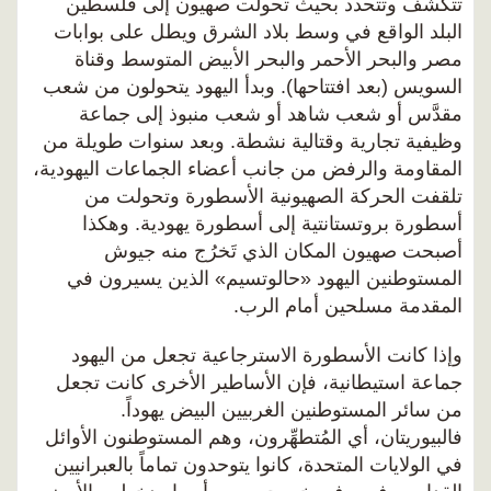
تتكشف وتتحدد بحيث تحولت صهيون إلى فلسطين
البلد الواقع في وسط بلاد الشرق ويطل على بوابات
مصر والبحر الأحمر والبحر الأبيض المتوسط وقناة
السويس (بعد افتتاحها). وبدأ اليهود يتحولون من شعب
مقدَّس أو شعب شاهد أو شعب منبوذ إلى جماعة
وظيفية تجارية وقتالية نشطة. وبعد سنوات طويلة من
المقاومة والرفض من جانب أعضاء الجماعات اليهودية،
تلقفت الحركة الصهيونية الأسطورة وتحولت من
أسطورة بروتستانتية إلى أسطورة يهودية. وهكذا
أصبحت صهيون المكان الذي تَخرُج منه جيوش
المستوطنين اليهود «حالوتسيم» الذين يسيرون في
المقدمة مسلحين أمام الرب.
وإذا كانت الأسطورة الاسترجاعية تجعل من اليهود
جماعة استيطانية، فإن الأساطير الأخرى كانت تجعل
من سائر المستوطنين الغربيين البيض يهوداً.
فالبيوريتان، أي المُتطهِّرون، وهم المستوطنون الأوائل
في الولايات المتحدة، كانوا يتوحدون تماماً بالعبرانيين