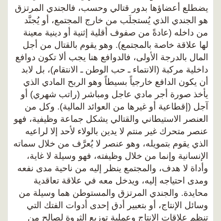
يضطلع أعضاؤها بدور قتالي وحسب، فالجندي المرتزق
هو الجندي الذي يُستجلَب من خارج المجتمع، أو يُجنَّد
من داخله (عادةً من صفوف أقلية إثنية أو دينية معينة
لها علاقة خاصة بالمجتمع). وهو يقوم بالقتال من أجل
المال بالدرجة الأولى، فالدوافع هنا يجب ألا تكون دوافع
داخلية مركبة (الانتماء ـ حب الوطن ـ الانتقام)، بل لابد
أن يكون الدافع خارجياً بسيطاً وهو الربح المادي الذي
يأخذ صورة أجر مادي عاجل ومباشر (راتب شهري) أو
آجل (إقطاعية أو غيرها من العوائد المالية). وكل من
العنصر الاستيطاني والقتالي يشكل جماعة وظيفية، فهو
عنصر متحرك غير منتم لا يدين بالولاء لأحد إلا لراعيه
الذي يقوم بتمويله، وهو عنصر لا يُعرَّف من خلال سماته
الإنسانية وإنما من خلال وظيفته، فهو وسيلة لا غاية،
وأداة لا هدف، والمجتمع ينظر إليه من ناحية مدى نفعه
ومدى احتياجه إليه، ويدخل معه في علاقة تعاقدية
محايدة. والجندي المرتزق والمستوطن هما وسيلة من
وسائل الإنتاج، أو بتعبير أدق إحدى أدوات الفتك التي
تنظم علاقات الإنتاج وعملية توزيع الثروة لصالح من