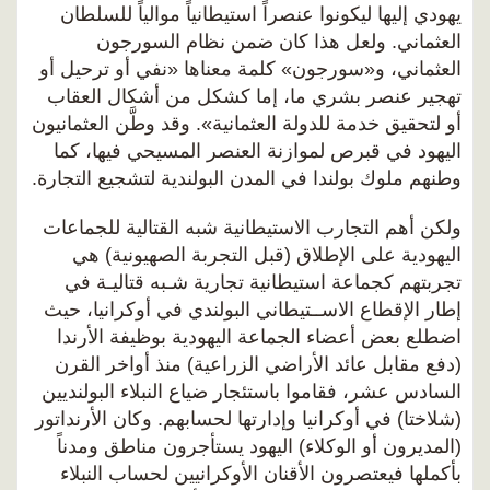
يهودي إليها ليكونوا عنصراً استيطانياً موالياً للسلطان
العثماني. ولعل هذا كان ضمن نظام السورجون
العثماني، و«سورجون» كلمة معناها «نفي أو ترحيل أو
تهجير عنصر بشري ما، إما كشكل من أشكال العقاب
أو لتحقيق خدمة للدولة العثمانية». وقد وطَّن العثمانيون
اليهود في قبرص لموازنة العنصر المسيحي فيها، كما
وطنهم ملوك بولندا في المدن البولندية لتشجيع التجارة.
ولكن أهم التجارب الاستيطانية شبه القتالية للجماعات
اليهودية على الإطلاق (قبل التجربة الصهيونية) هي
تجربتهم كجماعة استيطانية تجارية شـبه قتاليـة في
إطار الإقطاع الاســتيطاني البولندي في أوكرانيا، حيث
اضطلع بعض أعضاء الجماعة اليهودية بوظيفة الأرندا
(دفع مقابل عائد الأراضي الزراعية) منذ أواخر القرن
السادس عشر، فقاموا باستئجار ضياع النبلاء البولنديين
(شلاختا) في أوكرانيا وإدارتها لحسابهم. وكان الأرنداتور
(المديرون أو الوكلاء) اليهود يستأجرون مناطق ومدناً
بأكملها فيعتصرون الأقنان الأوكرانيين لحساب النبلاء