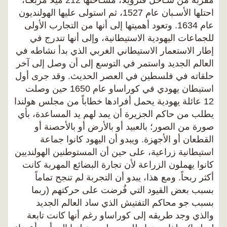
مقربة من سـاحل فنزويلا، مسـاحتها 212 ميلاً مربعـاً،
احتلها الأسـبان عام 1527، ثم استولى عليها الهولنديون
عام 1634. وتعود أهميتها إلى أنها من التجارب الأولى
للجماعات اليهودية الاستيطانية، وإلى أنها تندرج في
إطار الاستعمار الاستيطاني الغربي الذي بدأ نشاطه في
العالم الجديد واستمر في التوسع إلى أن وصل إلى آخر
حلقاته في فلسطين في العصر الحديث. وقد جرى أول
استيطان يهودي في كوراساو عام 1650 حين وصلت
12 عائلة يهودية يحمل أفرادها خطاباً من مجلس هولندا
يطلب من حاكم الجزيرة أن يمد لهم يد المساعدة، بأي
صورة من الصور؛ بالعبيد أو بالأرض أو بالأحصنة أو
القطعان أو الأجهزة. ويبدو أن اليهود كانوا جماعة
استيطانية زراعية، على حين أن المستوطنين الهولنديين
كانوا يهملون الزراعة لأن تجارة البضائع المهربة كانت
أكثر ربحاً. ومع هذا، يبدو أن التجربة لم تنجح تماماً
بسبب بعض القيود التي فُرضت على حركتهم (ربما
بسبب جو محاكم التفتيش الذي ساد العالم الجديد
والذي وجد طريقه إلى كوراساو رغم أنها كانت تابعة