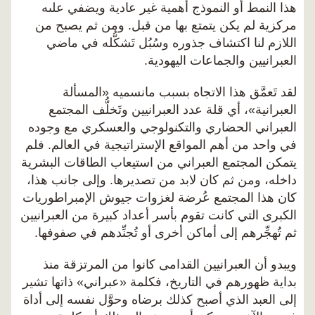
هذا النمط أو النموذج أهمية غير عادية ويضفي علىه
مركزية لم يكن يتمتع بها من قبل. ومن ثم يصبح من
اللازم لنا اكتشاف جذوره وسُبُل تَشكُّله في ماضي
العبرانيين والجماعات اليهودية.
لقد تَعمَّق هذا الاتجاه بسبب مانسميه «المسألة
العبرانية»، أي قلة عدد العبرانيين وتَخلُّف المجتمع
العبراني الحضاري والتكنولوجي والعسكري مع وجوده
في واحد من أهم المواقع الإستراتيجية في العالم. فلم
يتمكن المجتمع العبراني من استيعاب الطاقات البشرية
داخله، ومن ثم كان لابد من تصديرها. وإلى جانب هذا،
كان هذا المجتمع عُرضة لغزوات جيوش الإمبراطوريات
الكبرى التي كانت تقوم بأسر أعداد كبيرة من العبرانيين
ثم تُهجِّرهم إلى أماكن أخرى أو تُجنِّدهم في صفوفها.
ويبدو أن العبرانيين القدامى كانوا من المرتزقة منذ
بداية ظهورهم في التاريخ، فكلمة «عبراني» ذاتها تشير
إلى العبد الذي أصبح كذلك برضاه وحوَّل نفسه إلى أداة