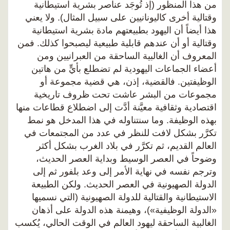
من هذا المنظور (إذ تُوجَد عناصر بشرية استيطانية
وقتالية أخرى كاليونانيين على سبيل المثال). ولا يعني
هذا أيضاً أن اليهود بطبيعتهم مادة بشرية استيطانية
وقتالية أو أن عندهم قابلية طبيعية ليصبحوا كذلك. فمن
المعروف أن الغالبية الساحقة من العبرانيين ومن
أعضاء الجماعات اليهودية لم تضطلع بأيٍّ من هاتين
الوظيفتين. فالقضية، إذن، هي قضية مجموعة أو
مجموعات من البشر عاشت تحت ظروف تاريخية
اقتصادية وثقافية معيَّنة أدَّت إلى اضطلاع قطاعات منها
بهذه الوظيفة. وما سنتناوله في هذا المدخل هو نمط
تكرَّر بشكل لافت للنظر في عدد من المجتمعات في
العالم القديم، ثم تكرَّر في بلاد الغرب بشكل أكثر
وضوحاً في العصر الوسيط وبداية العصر الحديث،
وترجم نفسه في نهاية الأمر إلى وعد بلفور ثم إلى
الدولة الصهيونية في العصر الحديث. ولكن الطبيعة
الاستيطانية والقتالية للدولة الصهيونية (التي نسميها
«الدولة الوظيفية»)، وهيمنة هذه الدولة على أذهان
الغالبية الساحقة ليهود العالم في الوقت الحالي، يُكسب