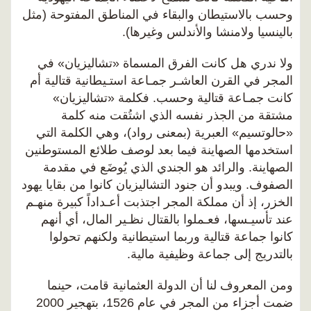
وحسب بالاستيطان والبقاء في المناطق المفتوحة (مثل
بالينسيا ولامنشا والأندلس وغيرها).
ولا ندري هل كانت الفرق المسماة «تشاليزيان» في
المجر في القرن العاشـر جمـاعة استـيطانية قتالية أم
كانت جمـاعة قتالية وحسب. فكلمة «تشاليزيان»
مشتقة من الجذر نفسه الذي اشتُقت منه كلمة
«حالوتسيم» العبرية (بمعنى رواد)، وهي الكلمة التي
استخدمها الصهاينة فيما بعد لوصف طلائع المستوطنين
الصهاينة. والرائد هو الجندي الذي يُوضَع في مقدمة
الصفوف. ويبدو أن جنود التشاليزيان كانوا من بقايا يهود
الخزر، إذ أن مملكة المجر اجتذبت أعـداداً كبيرة منهـم
عند تأسيـسها، فعـملوا بالقتال نظـير المال، أي أنهم
كانوا جماعة قتالية وربما استيطانية ولكنهم تحولوا
بالتدريج إلى جماعة وظيفية مالية.
ومن المعروف لنا أن الدولة العثمانية قامت، حينما
ضمت أجزاء من المجر في عام 1526، بتهجير 2000