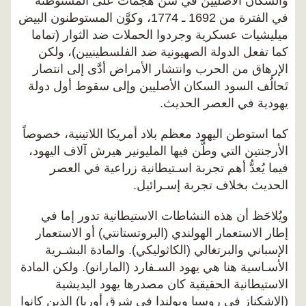
والسكان الأصليين في شن هجمات على المستوطنة
في الفترة من 1692 ـ 1774، وكوَّن المستوطنون البيض
ميليشيات عسكرية وجردوا الحملات ضد الثوار (تماما
كما تفعل الدولة الصهيونية ضد الفلسطينيين)، ولكن
الإرهاق من الحرب وانتشار الأمراض أدَّى إلى انتصار
تَحالُف السود السكان الأصليين وإلى سقوط أول دولة
يهودية في العصر الحديث.
كما استوطن اليهود معظم بلاد أمريكا اللاتينية، خصوصاً
الأرجنتين التي وطَّن فيها المليونير هيرش آلاف اليهود،
فيما يُعدُّ أهم تجربة اسـتيطانية زراعية في العصر
الحديث بخلاف تجربة إسـرائيل.
ويُلاحَظ أن هذه النشاطات الاستيطانية تدور إما في
إطار الاستعمار الهولندي (البروتستانتي) أو الاستعمار
الإسباني والبرتغالي (الكاثوليكي). والمادة البشـرية
الأسـاسية هنا هي يهود السـفارد (المارانو). ولكن المادة
الاستيطانية الحقيقية كان مصدرها يهود اليديشية
(الإشكناز في روسيا وبولندا في شرق أوربا) الذين كانوا