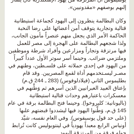
إلىهم بوصفهم «مقدونيين».
وكان البطالمة ينظرون إلى اليهود كجماعة استيطانية
قتالية وتجارية يتوقف أمن أعضائها على رضا النخبة
الحاكمة الأمر الذي يجعل منهم عنصراً مأمون الجانب،
ولذا شجعهم البطالمة على الهجرة إلى مصر للعمل
فيها مرتزقة وتجاراً ومزارعين وأفراد شرطة وموظفين
وملتزمي ضرائب. وحينما أسر سوتر الأول عدداً كبيراً
من اليهود في إحدى حملاته على فلسـطين، وطنهم في
مصـر ليسـتخدمهم أداة لقمع المصريين. وقد قام
بطليموس الثاني (فيلادلوفوس) (283 ـ 244 ق.م)
بإعتاق العبيد العبرانيين الذين أسرهم ثم وَطَّنهم في
معسكرات باعتبارهم وحدات قتالية استيطانية
(باليونانية: كليروخوا). وحينما فتح البطالمة برقة في عام
145 ق.م، وَطَّنوا اليهود فيها ليشددوا قبضتهم علىها
(على حد قول يوسيفوس). وفي العام نفسه، شيَّد
أونياس الرابع معبداً يهودياً في لينتوبوليس كانت تُرابط
حوله فرقة من المرتزقة اليهود.