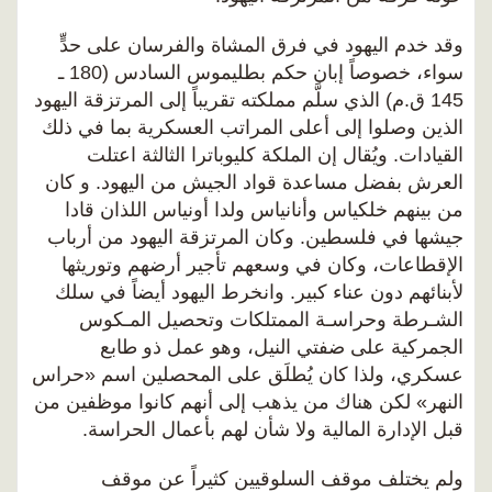
وقد خدم اليهود في فرق المشاة والفرسان على حدٍّ
سواء، خصوصاً إبان حكم بطليموس السادس (180 ـ
145 ق.م) الذي سلَّم مملكته تقريباً إلى المرتزقة اليهود
الذين وصلوا إلى أعلى المراتب العسكرية بما في ذلك
القيادات. ويُقال إن الملكة كليوباترا الثالثة اعتلت
العرش بفضل مساعدة قواد الجيش من اليهود. و كان
من بينهم خلكياس وأنانياس ولدا أونياس اللذان قادا
جيشها في فلسطين. وكان المرتزقة اليهود من أرباب
الإقطاعات، وكان في وسعهم تأجير أرضهم وتوريثها
لأبنائهم دون عناء كبير. وانخرط اليهود أيضاً في سلك
الشـرطة وحراسـة الممتلكات وتحصيل المـكوس
الجمركية على ضفتي النيل، وهو عمل ذو طابع
عسكري، ولذا كان يُطلَق على المحصلين اسم «حراس
النهر» لكن هناك من يذهب إلى أنهم كانوا موظفين من
قبل الإدارة المالية ولا شأن لهم بأعمال الحراسة.
ولم يختلف موقف السلوقيين كثيراً عن موقف