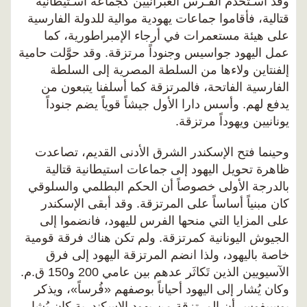
وقد اسـتخدم الفُـرس العبرانيين كجماعة اسـتيطانية
قتالية، فأقاموا جماعات يهودية موالية للدولة الفارسية
على هيئة مستعمرات في أرجاء الإمبراطورية، كما
عمل اليهود جواسيس وجنوداً مرتزقة. وقد حوَّلت حامية
إلفنتاين ولاءها من السلطة المصرية إلى السلطة
الفارسية الفاتحة، فالمرتزقة كما أسلفنا يتبعون من
يدفع لهم. وأسس دارا الأول جيشاً قوياً يضم جنوداً
يونانيين ويهوداً مرتزقة.
وحينما فتح الإسكندر الشرق الأدنى القديم، تصاعدت
ظاهرة تحويل اليهود إلى جماعات استيطانية قتالية
بالدرجة الأولى خصوصاً أن الحكم البطلمي والسلوقي
كان مبنياً أساساً على المرتزقة. وقد أبقى الإسكندر
على المزايا التي منحها الفرس لليهود، فانضموا إلى
الجيوش اليونانية كمرتزقة. ولم تكن هناك فرقة قومية
خاصة باليهود، ولذا انضم المرتزقة اليهود إلى فرق
الآسيويين الذين تَكاثَر عدهم بين عامي 200 و150 ق.م.
وكان يُشار إلى اليهود أحياناً بوصفهم «فُرساً»، ويذكر
يوسيفوس أن المرتزقة من يهود الإسكندرية كان يُشار