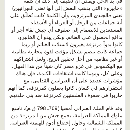
في يد الآخر. ويمكن أن نضيف إلى ذلك أن كلمة
«خابيرو» (التي يذهب البعض إلى أنها تعني العبرانيين)
تعني «الجندي المرتزق»، وأن الكلمة كانت تُطلَق على
أية جماعات من الرحل أو الغرباء أو الأشقياء
المستعدين للانضمام إلى صفوف أي جيش لقاء أجر أو
بدافع الحصول على الغنائم. ولكن يبدو أن الخابيرو،
كانوا بدواً مرتزقة يغيرون لاستلاب الغنائم أو ربما
جماعة كانت تنضم بشكل مؤقت لقوة محاربة نظامية
أو غير نظامية من أجل تحقيق الربح. ولعل اشتراكهم
مع الهكسوس في غزو مصر كان شيئاً من هذا القبيل.
وعلى كل، ومهما كانت اشتقاقات الكلمة، فإن هناك
مؤشرات عديدة على أن العبرانيين القدامى، مع
استقرارهم في كنعان، كانوا يعملون كمرتزقة، كما أنهم
حاربوا في صفوف الفلستيين كمرتزقة ضد بني جلدتهم.
وقد قام الملك العبراني أمصيا )769ـ 798 ق.م)، تاسع
ملوك المملكة العبرانية، بجمع جيش من المرتزقة من
المملكة الشمالية وحاول إخضاع أدوم للهيمنة العبرانية.