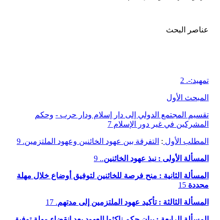
عناصر البحث
تمهيد:-. 2
المبحث الأول
تقسيم المجتمع الدولي إلى دار إسلام ودار حرب -
وحكم
المشركين في غير دور الإسلام 7
المطلب الأول
:
التفرقة بين عهود الخائنين وعهود الملتزمين. 9
المسألة الأولى : نبذ عهود الخائنين
.. 9
المسألة الثانية : منح فرصة للخائنين لتوفيق أوضاع خلال مهلة
محددة
15
المسألة الثالثة : تأكيد عهود الملتزمين إلى مدتهم
. 17
المسألة الرابعة : بيان حكم ناكثوا العهود بعد انقضاء مهلة توفيق