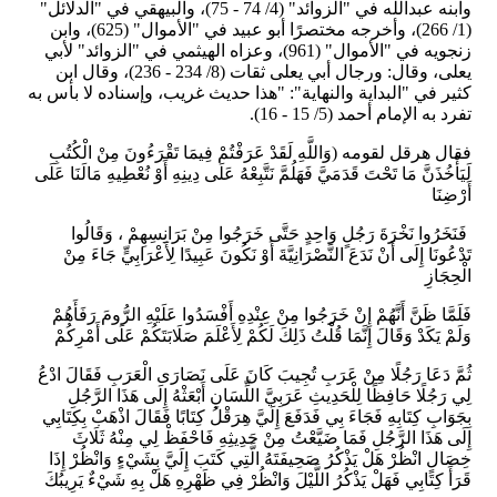
وابنه عبدالله في "الزوائد" (4/ 74 - 75)، والبيهقي في "الدلائل"
(1/ 266)، وأخرجه مختصرًا أبو عبيد في "الأموال" (625)، وابن
زنجويه في "الأموال" (961)، وعزاه الهيثمي في "الزوائد" لأبي
يعلى، وقال: ورجال أبي يعلى ثقات (8/ 234 - 236)، وقال ابن
كثير في "البداية والنهاية": "هذا حديث غريب، وإسناده لا بأس به
تفرد به الإمام أحمد (5/ 15 - 16).
فقال هرقل لقومه (وَاللَّهِ لَقَدْ عَرَفْتُمْ فِيمَا تَقْرَءُونَ مِنْ الْكُتُبِ
لَيَأْخُذَنَّ مَا تَحْتَ قَدَمَيَّ فَهَلُمَّ نَتَّبِعْهُ عَلَى دِينِهِ أَوْ نُعْطِيهِ مَالَنَا عَلَى
أَرْضِنَا
فَنَخَرُوا نَخْرَةَ رَجُلٍ وَاحِدٍ حَتَّى خَرَجُوا مِنْ بَرَانِسِهِمْ ، وَقَالُوا
تَدْعُونَا إِلَى أَنْ نَدَعَ النَّصْرَانِيَّةَ أَوْ نَكُونَ عَبِيدًا لِأَعْرَابِيٍّ جَاءَ مِنْ
الْحِجَازِ
فَلَمَّا ظَنَّ أَنَّهُمْ إِنْ خَرَجُوا مِنْ عِنْدِهِ أَفْسَدُوا عَلَيْهِ الرُّومَ رَفَأَهُمْ
وَلَمْ يَكَدْ وَقَالَ إِنَّمَا قُلْتُ ذَلِكَ لَكُمْ لِأَعْلَمَ صَلَابَتَكُمْ عَلَى أَمْرِكُمْ
ثُمَّ دَعَا رَجُلًا مِنْ عَرَبِ تُجِيبَ كَانَ عَلَى نَصَارَى الْعَرَبِ فَقَالَ ادْعُ
لِي رَجُلًا حَافِظًا لِلْحَدِيثِ عَرَبِيَّ اللِّسَانِ أَبْعَثْهُ إِلَى هَذَا الرَّجُلِ
بِجَوَابِ كِتَابِهِ فَجَاءَ بِي فَدَفَعَ إِلَيَّ هِرَقْلُ كِتَابًا فَقَالَ اذْهَبْ بِكِتَابِي
إِلَى هَذَا الرَّجُلِ فَمَا ضَيَّعْتُ مِنْ حَدِيثِهِ فَاحْفَظْ لِي مِنْهُ ثَلَاثَ
خِصَالٍ انْظُرْ هَلْ يَذْكُرُ صَحِيفَتَهُ الَّتِي كَتَبَ إِلَيَّ بِشَيْءٍ وَانْظُرْ إِذَا
قَرَأَ كِتَابِي فَهَلْ يَذْكُرُ اللَّيْلَ وَانْظُرْ فِي ظَهْرِهِ هَلْ بِهِ شَيْءٌ يَرِيبُكَ