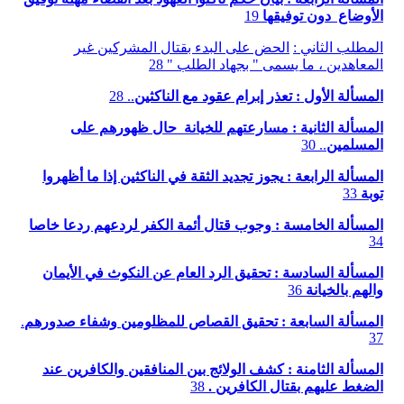
الأوضاع دون توفيقها
19
المطلب الثاني :
الحض على البدء بقتال المشركين غير
المعاهدين ، ما يسمى " بجهاد الطلب " 28
المسألة الأول :
تعذر إبرام عقود مع الناكثين
.. 28
المسألة الثانية : مسارعتهم للخيانة حال ظهورهم على
المسلمين
.. 30
المسألة الرابعة :
يجوز تجديد الثقة في الناكثين إذا ما أظهروا
توبة
33
المسألة الخامسة : وجوب قتال أئمة الكفر لردعهم ردعا خاصا
34
المسألة السادسة :
تحقيق الرد العام عن النكوث في الأيمان
والهم بالخيانة
36
المسألة السابعة :
تحقيق القصاص للمظلومين وشفاء صدورهم
.
37
المسألة الثامنة :
كشف الولائج بين المنافقين والكافرين عند
الضغط عليهم بقتال الكافرين .
38