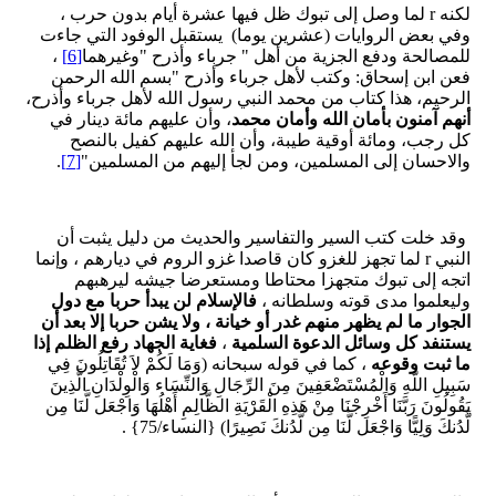
لكنه r لما وصل إلى تبوك ظل فيها عشرة أيام بدون حرب ،
وفي بعض الروايات (عشرين يوما) يستقبل الوفود التي جاءت
للمصالحة ودفع الجزية من أهل " جرباء وأذرح "وغيرهما
[6]
،
فعن ابن إسحاق: وكتب لأهل جرباء وأذرح "بسم الله الرحمن
الرحيم، هذا كتاب من محمد النبي رسول الله لأهل جرباء وأذرح،
أنهم آمنون بأمان الله وأمان محمد
، وأن عليهم مائة دينار في
كل رجب، ومائة أوقية طيبة، وأن الله عليهم كفيل بالنصح
والاحسان إلى المسلمين، ومن لجأ إليهم من المسلمين"
[7]
.
وقد خلت كتب السير والتفاسير والحديث من دليل يثبت أن
النبي r لما تجهز للغزو كان قاصدا غزو الروم في ديارهم ، وإنما
اتجه إلى تبوك متجهزا محتاطا ومستعرضا جيشه ليرهبهم
وليعلموا مدى قوته وسلطانه ،
فالإسلام لن يبدأ حربا مع دول
الجوار ما لم يظهر منهم غدر أو خيانة ، ولا يشن حربا إلا بعد أن
يستنفد كل وسائل الدعوة السلمية
،
فغاية الجهاد رفع الظلم إذا
ما ثبت وقوعه
، كما في قوله سبحانه (وَمَا لَكُمْ لاَ تُقَاتِلُونَ فِي
سَبِيلِ اللّهِ وَالْمُسْتَضْعَفِينَ مِنَ الرِّجَالِ وَالنِّسَاء وَالْوِلْدَانِ الَّذِينَ
يَقُولُونَ رَبَّنَا أَخْرِجْنَا مِنْ هَذِهِ الْقَرْيَةِ الظَّالِمِ أَهْلُهَا وَاجْعَل لَّنَا مِن
لَّدُنكَ وَلِيًّا وَاجْعَل لَّنَا مِن لَّدُنكَ نَصِيرًا) {النساء/75} .