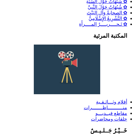
✿ شُبُهَاتٌ حَوْلَ السُنَةِ
✿ شُبُهَاتٌ حَوْلَ النَّبِيِّ
✿ الصحابةُ وَآلِ البَيْتَ
✿ التَّشْرِيعُ الإِسْلَامِيُّ
✿ تَـحــــريــــرُ المــــرأَةِ
المكتبة المرئية
أفلام وثـــائـقـية
منــــــــــاظـــــــرات
مقاطع فيــديـــو
حلقات ومحاضرات
خَــيْـرُ جَــلـيـسٌ