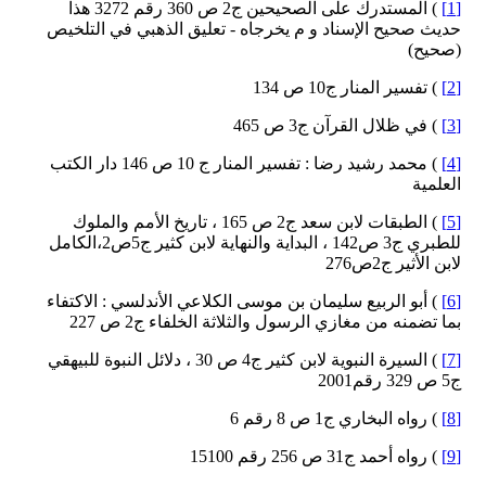
[1]
) المستدرك على الصحيحين ج2 ص 360 رقم 3272 هذا
حديث صحيح الإسناد و م يخرجاه - تعليق الذهبي في التلخيص
(صحيح)
[2]
) تفسير المنار ج10 ص 134
[3]
) في ظلال القرآن ج3 ص 465
[4]
) محمد رشيد رضا : تفسير المنار ج 10 ص 146 دار الكتب
العلمية
[5]
) الطبقات لابن سعد ج2 ص 165 ، تاريخ الأمم والملوك
للطبري ج3 ص142 ، البداية والنهاية لابن كثير ج5ص2،الكامل
لابن الأثير ج2ص276
[6]
) أبو الربيع سليمان بن موسى الكلاعي الأندلسي : الاكتفاء
بما تضمنه من مغازي الرسول والثلاثة الخلفاء ج2 ص 227
[7]
) السيرة النبوية لابن كثير ج4 ص 30 ، دلائل النبوة للبيهقي
ج5 ص 329 رقم2001
[8]
) رواه البخاري ج1 ص 8 رقم 6
[9]
) رواه أحمد ج31 ص 256 رقم 15100