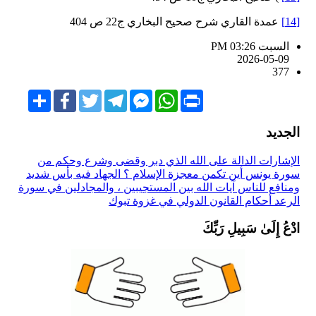
[14]
عمدة القاري شرح صحيح البخاري ج22 ص 404
السبت PM 03:26
2026-05-09
377
Share
Facebook
Twitter
Telegram
Facebook
WhatsApp
Print
Messenger
الجديد
الإشارات الدالة على الله الذي دبر وقضى وشرع وحكم من
سورة يونس
أين تكمن معجزة الإسلام ؟
الجهاد فيه بأس شديد
ومنافع للناس
آيات الله بين المستجيبين ، والمجادلين في سورة
الرعد
أحكام القانون الدولي في غزوة تبوك
ادْعُ إِلَىٰ سَبِيلِ رَبِّكَ