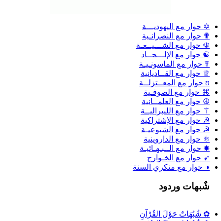
✡ حوار مع اليهوديـــة
✟ حوار مع النصرانـية
☫ حوار مع الشـــيــعـة
☯ حوار مع الإلـــحــاد
☤ حوار مع الماسونـيـة
♕ حوار مع القــاديانية
ʊ حوار مع المعــتزلــة
⌘ حوار مع الصوفـية
☮ حوار مع العلمــانية
⚚ حوار مع الليبراليــة
☭ حوار مع الإشتراكية
☭ حوار مع الشيوعيـة
⚛ حوار مع الداروينية
✸ حوار مع الــبـهـائيـة
➶ حوار مع الخـوارج
◑ حوار مع منكري السنة
شٌبهات وردود
✿ شُبُهَاتٌ حَوْلَ القُرْآنِ