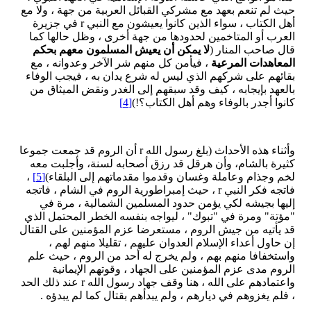
حيث لم تنعم بعهد مع مشركي القبائل العربية من جهة ، ولا مع
أهل الكتاب ، سواء الذين كانوا يعيشون مع النبي r في جزيرة
العرب أو المتاخمين لحدودها من جهة أخرى ، وظل حالها كما
قال صاحب المنار (
لا يمكن أن يعيش المسلمون معهم بحكم
المعاهدات المرعية
، فيأمن كل منهم شر الآخر وعدوانه ، مع
بقائهم على شركهم الذي ليس له شرع يدان به ، فيجب الوفاء
بالعهد بإيجابه ، كيف وقد سبقهم إلى الغدر ونقض الميثاق من
كانوا أجدر بالوفاء وهم أهل الكتاب؟!)
[4]
وأثناء هذه الأحداث (بلغ رسول الله r أن الروم قد جمعت جموعا
كثيرة بالشام، وأن هرقل قد رزق أصحابه لسنة، وأجلبت معه
لخم وجذام وعاملة وغسان وقدموا مقدماتهم إلى البلقاء)
[5]
،
فاتجه فكر النبي r ، حيث إمبراطورية الروم في الشام ، فاتجه
إليها بجيشه لكي يؤمن حدود المسلمين الشمالية ، مرة في
"مؤتة" ومرة في "تبوك" ، ليواجه بنفسه الخطر المحتمل الذي
قد يأتيه من جيش الروم ، مستعرضا عزم المؤمنين على القتال
إن حاول أعداء الإسلام العدوان عليهم ، تقليلا منهم لهم ،
واستخفافا منهم بهم ، ولم يخرج له أحد من الروم ، حيث علم
الروم مدى عزم المؤمنين على الجهاد ، وقوتهم الإيمانية
واعتمادهم على الله ، هنا وقف جهاد رسول الله r عند ذلك الحد
، فلم يغزوهم في ديارهم ، ولم يبدأهم بقتال كما لم يبدؤه .