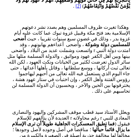
بِالتَّجْرِبَةِ لَهُمْ فِي حَالَيْ قُوَّتِهِمْ وَضَعْفِهِمْ، أَنَّهُمْ لَا عُهُودَ لَهُمْ وَلَا
يُؤْمَنُ نَقْضُهُمْ وَانْتِقَاضُهُمْ
)
[2]
.
وهكذا تغيرت ظروف المسلمين وهم بصدد نشر دعوتهم
الإسلامية بعد فتح مكة وقبيل غزوة تبوك عما كانت عليه أيام
غزوة بدر ، وذلك في غضون سبع سنوات تقريبا ، حيث
أضحى
للمسلمين دولة وشوكة
، وأضحى أعداءهم يهابونهم ، وقد
امتدت دولة النبي r واتسعت وشملت عديد من البلاد ، وأضحى
بينها وبين أهل الكفر عهود ومواثيق ، والدولة المسلمة مثلها مثل
سائر الدول تعرضت لكثير من الخيانات ونكث العهود ، لكن الله
تعالى ثبت أركانها ، ووسع سلطانها ، وقاتل بأهلها أعدائها ، حتى
جاء اليوم الذي يستعمل فيه الله تعالى من أحبهم ليهاجموا
رؤوس الفتنة وأهل الكفر ، وإن اختبأت في ستار عهود هشة ،
يخترقونها بين الحين والآخر ، ويحسبون أن الدولة المسلمة لن
تحاسبهم على ذلك .
ويعلل الأستاذ سيد قطب موقف المشركين واليهود والنصارى
المعادي للنبي r رغم محاولاته r العديدة لأن يتألفهم للإسلام
فيقول (
فما تطيق المعسكرات الجاهلية طويلاً أن ترى الإسلام
ما يزال قائماً حيالها
؛ مناقضاً في أصل وجوده لأصل وجودها ؛
مخالفاً لها مخالفة جذرية أصيلة في الصغيرة والكبيرة من