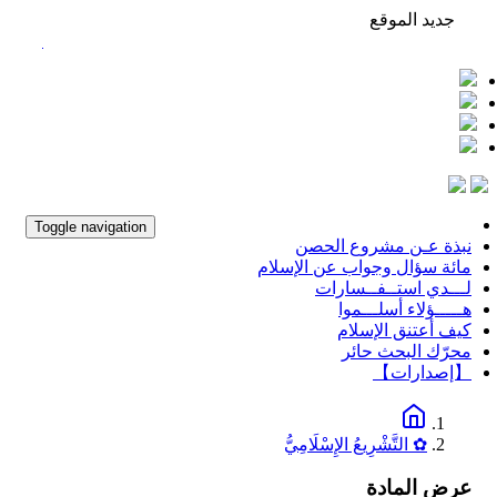
جديد الموقع
من مذكرات عمر
Toggle navigation
نبذة عـن مشروع الحصن
مائة سؤال وجواب عن الإسلام
لـــدي استــفــسارات
هـــــؤلاء أسلـــموا
كيف أعتنق الإسلام
محرّك البحث حائر
【إصدارات】
✿ التَّشْرِيعُ الإِسْلَامِيُّ
عرض المادة