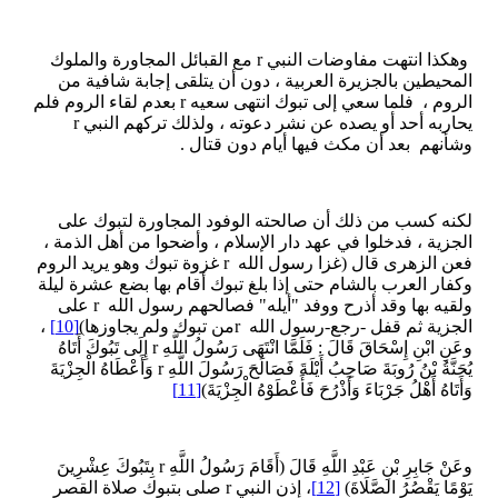
وهكذا انتهت مفاوضات النبي r مع القبائل المجاورة والملوك
المحيطين بالجزيرة العربية ، دون أن يتلقى إجابة شافية من
الروم ، فلما سعي إلى تبوك انتهى سعيه r بعدم لقاء الروم فلم
يحاربه أحد أو يصده عن نشر دعوته ، ولذلك تركهم النبي r
وشأنهم بعد أن مكث فيها أيام دون قتال .
لكنه كسب من ذلك أن صالحته الوفود المجاورة لتبوك على
الجزية ، فدخلوا في عهد دار الإسلام ، وأضحوا من أهل الذمة ،
فعن الزهرى قال (غزا رسول الله r غزوة تبوك وهو يريد الروم
وكفار العرب بالشام حتى إذا بلغ تبوك أقام بها بضع عشرة ليلة
ولقيه بها وقد أذرح ووفد "أيله" فصالحهم رسول الله r على
الجزية ثم قفل -رجع-رسول الله rمن تبوك ولم يجاوزها)
[10]
،
وعَنِ ابْنِ إِسْحَاقَ قَالَ : فَلَمَّا انْتَهَى رَسُولُ اللَّهِ r إِلَى تَبُوكَ أَتَاهُ
يُحَنَّةُ بْنُ رُوبَةَ صَاحِبُ أَيْلَةَ فَصَالَحَ رَسُولَ اللَّهِ r وَأَعْطَاهُ الْجِزْيَةَ
وَأَتَاهُ أَهْلُ جَرْبَاءَ وَأَذْرُحَ فَأَعْطَوْهُ الْجِزْيَةَ)
[11]
وعَنْ جَابِرِ بْنِ عَبْدِ اللَّهِ قَالَ (أَقَامَ رَسُولُ اللَّهِ r بِتَبُوكَ عِشْرِينَ
يَوْمًا يَقْصُرُ الصَّلَاةَ)
[12]
، إذن النبي r صلى بتبوك صلاة القصر