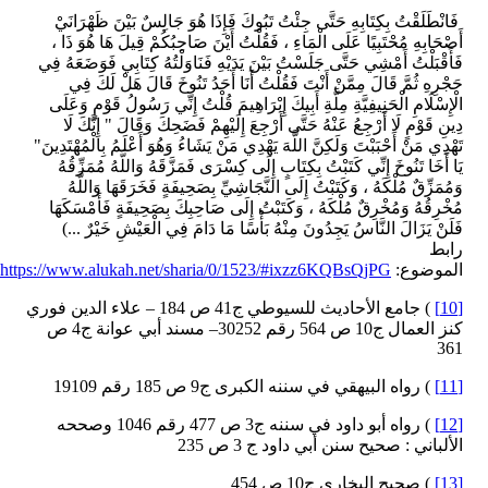
فَانْطَلَقْتُ بِكِتَابِهِ حَتَّى جِئْتُ تَبُوكَ فَإِذَا هُوَ جَالِسٌ بَيْنَ ظَهْرَانَيْ
أَصْحَابِهِ مُحْتَبِيًا عَلَى الْمَاءِ ، فَقُلْتُ أَيْنَ صَاحِبُكُمْ قِيلَ هَا هُوَ ذَا ،
فَأَقْبَلْتُ أَمْشِي حَتَّى جَلَسْتُ بَيْنَ يَدَيْهِ فَنَاوَلْتُهُ كِتَابِي فَوَضَعَهُ فِي
حَجْرِهِ ثُمَّ قَالَ مِمَّنْ أَنْتَ فَقُلْتُ أَنَا أَحَدُ تَنُوخَ قَالَ هَلْ لَكَ فِي
الْإِسْلَامِ الْحَنِيفِيَّةِ مِلَّةِ أَبِيكَ إِبْرَاهِيمَ قُلْتُ إِنِّي رَسُولُ قَوْمٍ وَعَلَى
دِينِ قَوْمٍ لَا أَرْجِعُ عَنْهُ حَتَّى أَرْجِعَ إِلَيْهِمْ فَضَحِكَ وَقَالَ " إِنَّكَ لَا
تَهْدِي مَنْ أَحْبَبْتَ وَلَكِنَّ اللَّهَ يَهْدِي مَنْ يَشَاءُ وَهُوَ أَعْلَمُ بِالْمُهْتَدِينَ"
يَا أَخَا تَنُوخَ إِنِّي كَتَبْتُ بِكِتَابٍ إِلَى كِسْرَى فَمَزَّقَهُ وَاللَّهُ مُمَزِّقُهُ
وَمُمَزِّقٌ مُلْكَهُ ، وَكَتَبْتُ إِلَى النَّجَاشِيِّ بِصَحِيفَةٍ فَخَرَقَهَا وَاللَّهُ
مُخْرِقُهُ وَمُخْرِقٌ مُلْكَهُ ، وَكَتَبْتُ إِلَى صَاحِبِكَ بِصَحِيفَةٍ فَأَمْسَكَهَا
فَلَنْ يَزَالَ النَّاسُ يَجِدُونَ مِنْهُ بَأْسًا مَا دَامَ فِي الْعَيْشِ خَيْرٌ ...)
رابط
الموضوع:
https://www.alukah.net/sharia/0/1523/#ixzz6KQBsQjPG
[10]
) جامع الأحاديث للسيوطي ج41 ص 184 – علاء الدين فوري
كنز العمال ج10 ص 564 رقم 30252– مسند أبي عوانة ج4 ص
361
[11]
) رواه البيهقي في سننه الكبرى ج9 ص 185 رقم 19109
[12]
) رواه أبو داود في سننه ج3 ص 477 رقم 1046 وصححه
الألباني : صحيح سنن أبي داود ج 3 ص 235
[13]
) صحيح البخاري ج10 ص 454