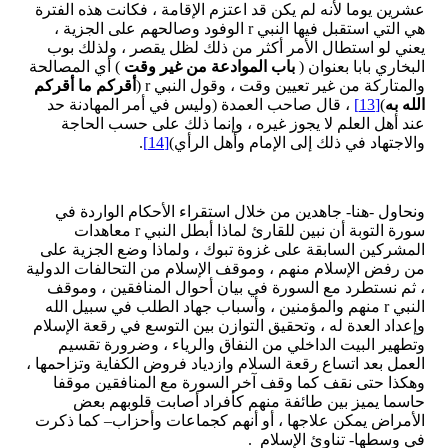
عشرين يوما لأنه لم يكن قد اعتزم الإقامة ، فكانت هذه الفترة
هي التي استقبل فيها النبي r الوفود وصالحهم على الجزية ،
يعني لو استطال الأمر أكثر من ذلك لظل يقصر ، ولذلك بوب
البخاري بابا بعنوان (
باب الموادعة من غير وقت
) أي المصالحة
والمتاركة من غير تعيين وقت ، وقول النبي r (
أقركم ما أقركم
الله به
)
[13]
، قال صاحب العمدة (وليس في أمر المهادنة حد
عند أهل العلم لا يجوز غيره ، وإنما ذلك على حسب الحاجة
والاجتهاد في ذلك إلى الإمام وأهل الرأي)
[14]
.
ونحاول -هنا- جاهدين من خلال استقراء الأحكام الواردة في
سورة التوبة أن نبين للقارئ لماذا أبطل النبي r معاهدات
المشركين السابقة على غزوة تبوك ، ولماذا وضع الجزية على
من رفض الإسلام منهم ، وموقف الإسلام من التحالفات الدولية
، ثم نستطرد مع السورة في بيان أحوال المنافقين ، وموقف
النبي r منهم والمؤمنين ، وأسباب جهاد الطلب في سبيل الله
وإعداد العدة له ، وتحقيق التوازن بين التوسع في رقعة الإسلام
وتطهير البيت الداخلي من النفاق والرياء ، وضرورة تقسيم
العمل بعد اتساع رقعة السلام وازدياد فروض الكفاية وتزاحمها ،
وهكذا حتى نقف كما وقف آخر السورة مع المنافقين موقفا
حاسما يميز بين طائفة منهم كأفراد أصابت قلوبهم بعض
الأمراض يمكن علاجها ، أو أنهم كجماعات وأحزاب– كما ذكرت
في وسطها- تناوئ الإسلام .