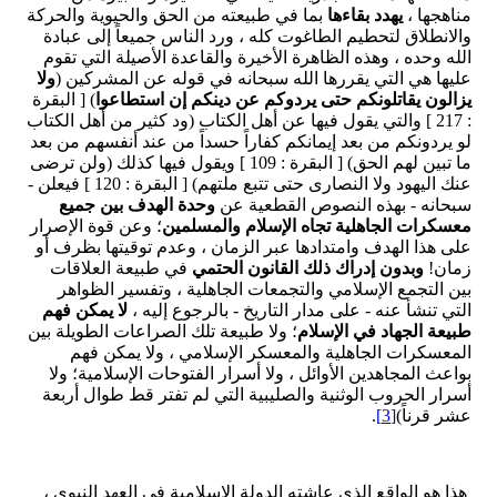
مناهجها ،
يهدد بقاءها
بما في طبيعته من الحق والحيوية والحركة
والانطلاق لتحطيم الطاغوت كله ، ورد الناس جميعاً إلى عبادة
الله وحده ، وهذه الظاهرة الأخيرة والقاعدة الأصيلة التي تقوم
عليها هي التي يقررها الله سبحانه في قوله عن المشركين (
ولا
يزالون يقاتلونكم حتى يردوكم عن دينكم إن استطاعوا
) [ البقرة
: 217 ] والتي يقول فيها عن أهل الكتاب (ود كثير من أهل الكتاب
لو يردونكم من بعد إيمانكم كفاراً حسداً من عند أنفسهم من بعد
ما تبين لهم الحق) [ البقرة : 109 ] ويقول فيها كذلك (ولن ترضى
عنك اليهود ولا النصارى حتى تتبع ملتهم) [ البقرة : 120 ] فيعلن -
سبحانه - بهذه النصوص القطعية عن
وحدة الهدف بين جميع
معسكرات الجاهلية تجاه الإسلام والمسلمين
؛ وعن قوة الإصرار
على هذا الهدف وامتدادها عبر الزمان ، وعدم توقيتها بظرف أو
زمان!
وبدون إدراك ذلك القانون الحتمي
في طبيعة العلاقات
بين التجمع الإسلامي والتجمعات الجاهلية ، وتفسير الظواهر
التي تنشأ عنه - على مدار التاريخ - بالرجوع إليه ،
لا يمكن فهم
طبيعة الجهاد في الإسلام
؛ ولا طبيعة تلك الصراعات الطويلة بين
المعسكرات الجاهلية والمعسكر الإسلامي ، ولا يمكن فهم
بواعث المجاهدين الأوائل ، ولا أسرار الفتوحات الإسلامية؛ ولا
أسرار الحروب الوثنية والصليبية التي لم تفتر قط طوال أربعة
عشر قرناً)
[3]
.
هذا هو الواقع الذي عاشته الدولة الإسلامية في العهد النبوي ،