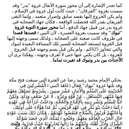
كما تجدر الإشارة إلى أن محور سورة الأنفال غزوة "بدر" وقد
سميت بغزوة "الفرقان" ، حيث كانت أول غزوة في الإسلام ،
ولم يكن الخروج إليها بقصد سابق وإصرار متعمد ، وإنما التقى
الفريقان بقدر الله فحصلت الواقعة ، فكان جهاد الصحابة في
غزوة بدر من قبيل جهاد الدفع ، أما
محور سورة التوبة غزوة
"تبوك"
وقد سميت بغزوة العسرة ، لأن النبي r
قصدها قصدا
في ظروف كانت صعبة على الصحابة ، ولذلك سمى وجهته إليها
قبل الغزوة ليستعد الصحابة للسير تلك المسافة البعيدة لتبوك
والتي تتجاوز 625كم ، ولم يكن قبل يسم وجهته قبل الخروج
للغزوة ، بل كان يكني عنها حتى لا تُعرف وجهته ، وهكذا نرى أن
الأحداث بين بدر وتبوك قد تغيرت تماما
.
يحكي الإمام محمد رشيد رضا عن الفترة التي سبقت فتح مكة
وقد تلتها غزوة "تبوك" فقال (عَاهَدَ النبي r الْمُشْرِكِينَ فِي
الْحُدَيْبِيَةِ عَلَى السَّلْمِ وَالْأَمَانِ عَشْرَ سِنِينَ ، بِشُرُوطٍ تَسَاهَلَ مَعَهُمْ
فِيهَا مُنْتَهَى التَّسَاهُلِ ، عَنْ قُوَّةٍ وَعِزَّةٍ ، لَا عَنْ ضَعْفٍ وَذِلَّةٍ، وَلَكِنْ
حُبًّا لِلسَّلْمِ وَنَشْرِ دِينِهِ بِالْإِقْنَاعِ وَالْحُجَّةِ، وَدَخَلَتْ خُزَاعَةُ فِي عَهْدِهِ
r كَمَا دَخَلَتْ بَنُو بَكْرٍ فِي عَهْدِ قُرَيْشٍ، ثُمَّ عَدَا هَؤُلَاءِ عَلَى أُولَئِكَ،
وَأَعَانَتْهُمْ قُرَيْشٌ بِالسِّلَاحِ فَنَقَضُوا عَهْدَهُمْ ، فَكَانَ ذَلِكَ سَبَبَ عَوْدَةِ
حَالِ الْحَرْبِ الْعَامَّةِ مَعَهُمْ، وَفَتْحِهِ r لِمَكَّةَ، الَّذِي خَضَدَ شَوْكَةَ
الشِّرْكِ وَأَذَلَّ أَهْلَهُ، وَلَكِنَّهُمْ مَا زَالُوا يُحَارِبُونَهُ حَيْثُ قَدَرُوا،
وَثَبَتَ