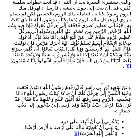
والذي يستقرئ السيرة يجد أن النبي r قد اتخذ خطوات سلمية
كثيرة قبل أن يتجه إلى تبوك بجيشه ، فأرسل r لهرقل ملك
الروم رسولا بكتابه ، فعامله ملك الروم بالحسنى لكن لم يسلم
، روي أن هرقل ملك الروم (دَعَا بِكِتَابِ رَسُولِ اللَّهِ r الَّذِي بَعَثَ
بِهِ دِحْيَةُ إِلَى عَظِيمِ بُصْرَى فَدَفَعَهُ إِلَى هِرَقْلَ فَقَرَأَهُ فَإِذَا فِيهِ بِسْمِ
اللَّهِ الرَّحْمَنِ الرَّحِيمِ مِنْ مُحَمَّدٍ عَبْدِ اللَّهِ وَرَسُولِهِ إِلَى هِرَقْلَ
عَظِيمِ الرُّومِ سَلَامٌ عَلَى مَنْ اتَّبَعَ الْهُدَى أَمَّا بَعْدُ فَإِنِّي أَدْعُوكَ
بِدِعَايَةِ الْإِسْلَامِ أَسْلِمْ تَسْلَمْ يُؤْتِكَ اللَّهُ أَجْرَكَ مَرَّتَيْنِ فَإِنْ تَوَلَّيْتَ
فَإِنَّ عَلَيْكَ إِثْمَ الْأَرِيسِيِّينَ وَ(يَا أَهْلَ الْكِتَابِ تَعَالَوْا إِلَى كَلِمَةٍ سَوَاءٍ
بَيْنَنَا وَبَيْنَكُمْ أَنْ لَا نَعْبُدَ إِلَّا اللَّهَ وَلَا نُشْرِكَ بِهِ شَيْئًا وَلَا يَتَّخِذَ بَعْضُنَا
بَعْضًا أَرْبَابًا مِنْ دُونِ اللَّهِ فَإِنْ تَوَلَّوْا فَقُولُوا اشْهَدُوا بِأَنَّا مُسْلِمُونَ)
.
[8]
وعَنْ سَعِيدِ بْنِ أَبِي رَاشِدٍ قَالَ (قَدِمَ رَسُولُ اللَّهِ r تَبُوكَ فَبَعَثَ
دِحْيَةَ الْكَلْبِيَّ إِلَى هِرَقْلَ فَلَمَّا أَنْ جَاءَهُ كِتَابُ رَسُولِ اللَّهِ r دَعَا
قِسِّيسِي الرُّومِ وَبَطَارِقَتَهَا ثُمَّ أَغْلَقَ عَلَيْهِ وَعَلَيْهِمْ بَابًا فَقَالَ قَدْ
نَزَلَ هَذَا الرَّجُلُ حَيْثُ رَأَيْتُمْ وَقَدْ أَرْسَلَ إِلَيَّ يَدْعُونِي إِلَى ثَلَاثِ
خِصَالٍ :-
يَدْعُونِي إِلَى أَنْ أَتَّبِعَهُ عَلَى دِينِهِ .
أَوْ عَلَى أَنْ نُعْطِيَهُ مَالَنَا عَلَى أَرْضِنَا وَالْأَرْضُ أَرْضُنَا .
أَوْ نُلْقِيَ إِلَيْهِ الْحَرْبَ)
[9]