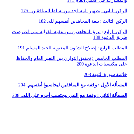
والمشاركة في العمل العام 171
الركن الثاني :
تطهير المساجد من تسلط المنافقين.. 175
الركن الثالث :
بيعة المجاهدين أنفسهم لله. 182
الركن الرابع
:
تبرؤ المجاهدين من عقبة القرابة متى اعترضت
طريق الدعوة 188
المطلب الرابع :
إصلاح الشئون المعنوية للجند المسلم 191
المطلب الخامس :
تحقيق التوازن بين النفير العام والحفاظ
على مكتسبات الدعوة 200
خاتمة سورة التوبة 203
المسألة الأول : وقفة مع المنافقين ليحاسبوا أنفسهم
. 204
المسألة الثاني : وقفة مع النبي ليحتسب أجره على الله
.. 208