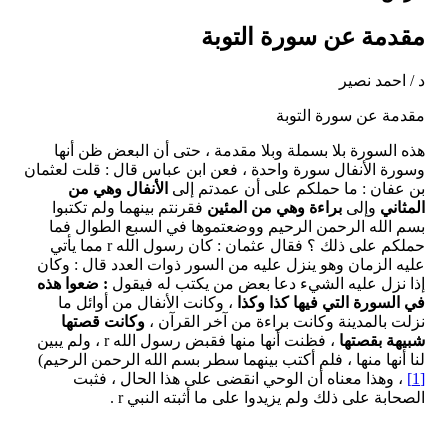
مقدمة عن سورة التوبة
د / احمد نصير
مقدمة عن سورة التوبة
هذه السورة بلا بسملة وبلا مقدمة ، حتى أن البعض ظن أنها
وسورة الأنفال سورة واحدة ، فعن ابن عباس قال : قلت لعثمان
بن عفان : ما حملكم على أن عمدتم إلى
الأنفال وهي من
المثاني
وإلى
براءة وهي من المئين
فقرنتم بينهما ولم تكتبوا
بسم الله الرحمن الرحيم ووضعتموها في السبع الطوال فما
حملكم على ذلك ؟ فقال عثمان : كان رسول الله r مما يأتي
عليه الزمان وهو ينزل عليه من السور ذوات العدد قال : وكان
إذا نزل عليه الشيء دعا بعض من يكتب له فيقول
: ضعوا هذه
في السورة التي فيها كذا وكذا
، وكانت الأنفال من أوائل ما
نزلت بالمدينة وكانت براءة من آخر القرآن ،
وكانت قصتها
شبيهة بقصتها
، فظنت أنها منها فقبض رسول الله r ، ولم يبين
لنا أنها منها ، فلم أكتب بينهما سطر بسم الله الرحمن الرحيم)
[1]
، وهذا معناه أن الوحي انقضى على هذا الحال ، فثبت
الصحابة على ذلك ولم يزيدوا على ما أثبته النبي r .