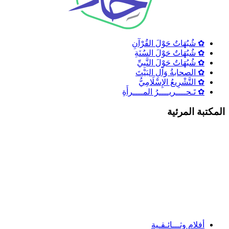
✿ شُبُهَاتٌ حَوْلَ القُرْآنِ
✿ شُبُهَاتٌ حَوْلَ السُنَةِ
✿ شُبُهَاتٌ حَوْلَ النَّبِيِّ
✿ الصحابةُ وَآلِ البَيْتَ
✿ التَّشْرِيعُ الإِسْلَامِيُّ
✿ تَـحــــريــــرُ المــــرأَةِ
لمكتبة المرئية
أفلام وثـــائـقـية