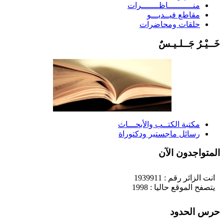
منــــــــــاظـــــــرات
مقاطع فيــديـــو
حلقات ومحاضرات
َــيْـرُ جَــلـيـسٌ
مكتبة الكتــب والأبحـــاث
رسائل ماجستير ودكتوراة
لمتواجدون الآن
انت الزائر رقم : 1939911
يتصفح الموقع حاليا : 1998
رس الحدود