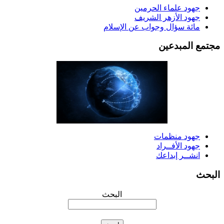
جهود علماء الحرمين
جهود الأزهر الشريف
مائة سؤال وجواب عن الإسلام
جتمع المبدعين
جهود منظمات
جهود الأفــراد
انشــر إبداعك
لبحث
البحث