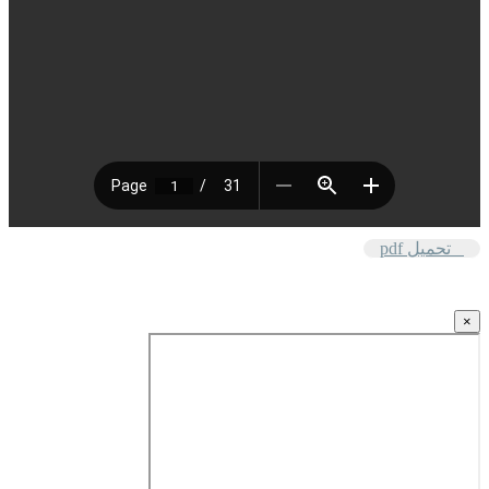
تحميل pdf
×