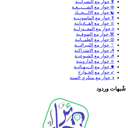
✟ حوار مع النصرانـية
☫ حوار مع الشـــيــعـة
☯ حوار مع الإلـــحــاد
☤ حوار مع الماسونـيـة
♕ حوار مع القــاديانية
ʊ حوار مع المعــتزلــة
⌘ حوار مع الصوفـية
☮ حوار مع العلمــانية
⚚ حوار مع الليبراليــة
☭ حوار مع الإشتراكية
☭ حوار مع الشيوعيـة
⚛ حوار مع الداروينية
✸ حوار مع الــبـهـائيـة
➶ حوار مع الخـوارج
◑ حوار مع منكري السنة
ٌبهات وردود