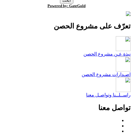
Powered by: GateGold
عرّف على مشروع الحصن
بذة عـن مشروع الحصن
صـدارات مشروع الحصن
اســلــنا وتواصـل معنا
واصل معنا