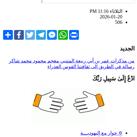
الثلاثاء PM 11:16
2026-01-20
506
Share
Facebook
Twitter
Telegram
Facebook
WhatsApp
Print
Messenger
لجديد
ن مذكرات عمر بن أبي ربيعة
المتنبي
معجم محمود محمد شاكر
سالة في الطريق إلى ثقافتنا
القوس العذراء
دْعُ إِلَىٰ سَبِيلِ رَبِّكَ
✡ حوار مع اليهوديـــة