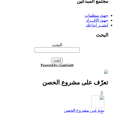
مجتمع المبدعين
جهود منظمات
جهود الأفــراد
انشــر إبداعك
البحث
البحث
Powered by: GateGold
تعرّف على مشروع الحصن
نبذة عـن مشروع الحصن