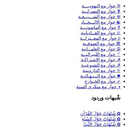
✡ حوار مع اليهوديـــة
✟ حوار مع النصرانـية
☫ حوار مع الشـــيــعـة
☯ حوار مع الإلـــحــاد
☤ حوار مع الماسونـيـة
♕ حوار مع القــاديانية
ʊ حوار مع المعــتزلــة
⌘ حوار مع الصوفـية
☮ حوار مع العلمــانية
⚚ حوار مع الليبراليــة
☭ حوار مع الإشتراكية
☭ حوار مع الشيوعيـة
⚛ حوار مع الداروينية
✸ حوار مع الــبـهـائيـة
➶ حوار مع الخـوارج
◑ حوار مع منكري السنة
شٌبهات وردود
✿ شُبُهَاتٌ حَوْلَ القُرْآنِ
✿ شُبُهَاتٌ حَوْلَ السُنَةِ
✿ شُبُهَاتٌ حَوْلَ النَّبِيِّ