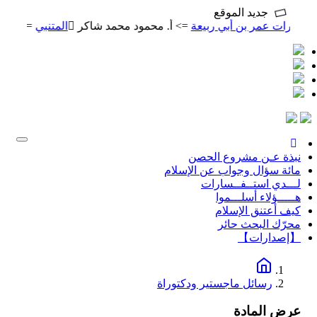
جديد الموقع
كرات عمر بن أبي ربيعة
=> أ. محمود محمد شاكر
المتنبي
=> أ. محم
Toggle
gation
نبذة عـن مشروع الحصن
مائة سؤال وجواب عن الإسلام
لـــدي استــفــسارات
هـــــؤلاء أسلـــموا
كيف أعتنق الإسلام
محرّك البحث حائر
【إصدارات】
رسائل ماجستير ودكتوراة
عرض المادة