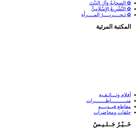
✿ الصحابةُ وَآلِ البَيْتَ
✿ التَّشْرِيعُ الإِسْلَامِيُّ
✿ تَـحــــريــــرُ المــــرأَةِ
المكتبة المرئية
أفلام وثـــائـقـية
منــــــــــاظـــــــرات
مقاطع فيــديـــو
حلقات ومحاضرات
خَــيْـرُ جَــلـيـسٌ