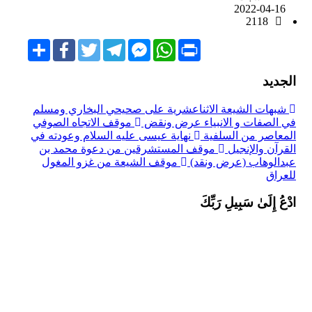
2022-04-16
2118
Share
Facebook
Twitter
Telegram
Facebook
WhatsApp
Print
Messenger
الجديد
شبهات الشيعة الاثناعشرية على صحيحي البخاري ومسلم
في الصفات و الانبياء عرض ونقض
موقف الاتجاه الصوفي
المعاصر من السلفية
نهاية عيسى عليه السلام وعودته في
القرآن والإنجيل
موقف المستشرقين من دعوة محمد بن
عبدالوهاب (عرض ونقد)
موقف الشيعة من غزو المغول
للعراق
ادْعُ إِلَىٰ سَبِيلِ رَبِّكَ