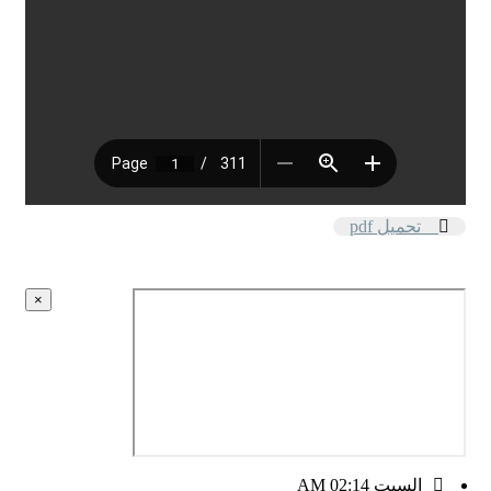
تحميل pdf
×
السبت AM 02:14