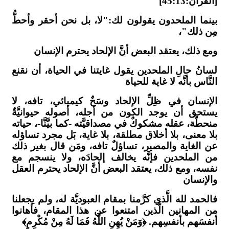
[القرآن:45:13]
بينما الملحدون يقولون لك:"لا، بل نحن أحقر وأحطُّ
مِن ذلك"،
ومع ذلك، يعتقد البعض أنَّ الإلحاد يحترم الإنسان
لسانُ حالِ الملحدين يقول غايتنا في الحياة، أن نقنع
النَّاس بأنَّه لا غاية للحياة
الإنسان في ظِلِّ الإلحاد وسَخٌ كيميائي، تافه، لا
يستحق أن يوجد الكون من أجله، أصوله حيوانيَّةٌ
منحطَّة، عقله مشكوكٌ في مصداقيَّته -كما بيَّنَّا-، حياته
بلا معنى، بلا أخلاق مطلقة، بلا غاية، بَل مجرد تساؤله
عن الغاية والمصير، تساؤلٌ تافه، ومَن قال بغير ذلك
من الملحدين فإنَّه يخالف إلحادَه، ولا ينسجم مع
نفسه، ومع ذلك، يعتقد البعض أنَّ الإلحاد يحترم العقل
والإنسان
فالحمد لله الَّذي كرَّمنا بمقام العبوديَّة له، ولم يجعلنا
من المهانين الَّذين امتنعوا عن هذا المقام، فأهانوا
أنفسَهم بأنفسِهم. ﴿وَمَنْ يُهِنِ اللَّهُ فَمَا لَهُ مِنْ مُكْرِمٍ﴾