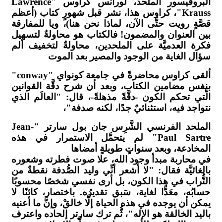
البروفيسور الملحد، لورانس كراوس "Lawrence
Krauss"، كراوس هذا، نشر قبل شهورٍ كتاب (أعظم
قصَّةٍ رويت حتَّى الآن، لماذا نحن هنا)، ويا للمفارقة
بين العنوان والمضمون! فالكتاب هو محاولةٌ لتسهيل
فكرة العدميَّة على الملحدين، محاولةٌ لتخفيف ألم
سؤال الغاية من الوجود والمصير بعد الموت
ألقى كراوس محاضرةً في جامعة كونواي "conway"
بنفس مضامين الكتاب، وبعد أن شرح دقَّة القوانين
الَّتي تحكم الكون -دقَّةً مذهلةً-، قال: "العالَم الذي
نتواجد فيه، استثنائيٌ جدًا، لكنه صدفة"،
الملحد الفرنسي الشَّرِس جان بول سارتر "Jean-
Paul Sartre" لم يتحمَّل الاستمرار في هذه
المخادعة، وبعد سنواتٍ طويلةٍ أمضاها
في محاربة مبدأ وجود الله، علا صوت فطرته وشعوره
بالغائيَّة فقال: "لا أشعر أنِّي وليد الصُّدفة نقطةٌ من
التُّراب في هذا الكون، بل أرى نفسي شخصًا محسوبًا
حسابُه، معَدًّا لغاية، سَبق تقديرُه. باختصار، كائنًا لا
يمكن أن يوجده في هذه الحياة إلَّا خالقْ، وإنَّ ما أعنيه
باليد الخالقة هو الإله"، ثُّم ترك سارتر إلحاده واعترف