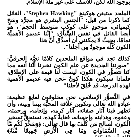
بوجود الله لكن، للأسف على غير ملَّة الإسلام.
الملحد ستيفن هوكينغ "Stephen Hawking"، القائل
كما ذكرنا من قبل: "الجنس البشري هو مجرَّد وسَخٍ
كيميائي، موجودٍ على كوكبٍ متوسط الحجم"، هو
أيضا القائل في نفس السِّياق: "إنَّنا عديمو الأهميَّة
تمامًا، بحيثُ لا يمكنني أن أُصدِّق أنَّ هذا
الكون كُلَّه موجودٌ مِن أجلنا".
كذلك تجد في مواقع الملحدين كلامًا نصُّه الحرفيُّ:
"صورتنا الجديدة عن علم الكون تخبرنا أنَّنا أتفه مما
كنا نتصوُّر في الكون، ليست لنا قيمة على الإطلاق،
فلماذا سيكون هكذا كونٌ -نحن فيه عديمو الأهمية
لهذه الدرجة- قد خُلِقَ لأجلنا"
في التَّصوُّر الإسلامي، نحن مخلوقون لغايةٍ عظيمة:
عبادةِ الله تعالى وتكوين علاقة المحبَّة بيننا وبينه، وأن
تَظهر فينا آثار صفاته، آثار كرمه، وإنعامه، ورحمته،
وعفوه، وهدايته وإحسانه، فغايةٌ كهذه، تستحقُّ تسخير
الكون، لصالح مَن كُلِّفَ بها قال تعالى: ﴿وَسَخَّرَ لَكُم مَّا
فِي السَّمَاوَاتِ وَمَا فِي الْأَرْضِ جَمِيعًا مِّنْهُ﴾