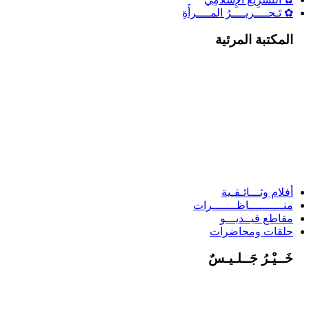
✿ تَـحــــريــــرُ المــــرأَةِ
المكتبة المرئية
أفلام وثـــائـقـية
منــــــــــاظـــــــرات
مقاطع فيــديـــو
حلقات ومحاضرات
خَــيْـرُ جَــلـيـسٌ