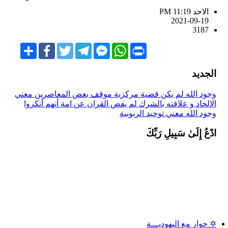
الاحد PM 11:19
2021-09-19
3187
Share
Facebook
Twitter
Telegram
Facebook
WhatsApp
Print
Messenger
الجديد
وجود الله لم يكن قضية مركزية
موقف بعض المعاصرين
معني
الإلحاد و علاقته بالشرك
لم يقص القران عن امة أنهم أنكروا
وجود الله
معني توحيد الربوبية
ادْعُ إِلَىٰ سَبِيلِ رَبِّكَ
✡ حوار مع اليهوديـــة