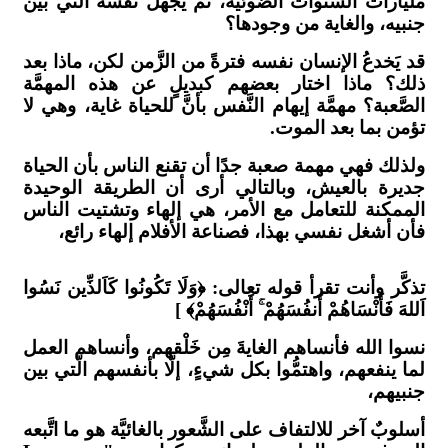
مليارات السَّنوات الضوئيَّة، ثمَّ يجهلُ نفسه التي بين
جنبيه، والغاية من وجودها؟
قد يَخدعُ الإنسان نفسه فترةً من الزَّمن لكن، ماذا بعد
ذلك؟ ماذا اختار بعضهم كبديلٍ عن هذه المهمَّة
الصَّعبة؟ مهمَّة إيهام النَّفس بأنَّ للحياة غاية، وهي لا
تؤمن بما بعد الموت.
ولذلك فهي مهمة صعبة جدًا أن تقنع الناس بأن الحياة
جديرة بالعيش، وبالتالي أرى أن الطريقة الوحيدة
الممكنة للتعامل مع الأمر، هي إلهاء وتشتيت الناس
فأن أشغل نفسي بهذا، فصناعة الأفلام إلهاء رائع،
تذكَّر وأنت تقرأ قوله تعالى: ﴿وَلَا تَكُونُوا كَاَلذِّين نَسُوا
اَللهَ فَأَنْسَاهُمْ أَنفُسَهُمْ ۚ أَنْفُسَهُمْ﴾ ]
نسوا الله فأنساهم الغايةَ مِن خَلْقهم، وأنساهم العمل
لما ينفعهم، واهتمُّوا بكل شيءٍ، إلَّا بأنفسهم الَّتي بين
جنبيهم،
أسلوبٌ آخر للالتفاف على الشَّعور بالغائيَّة هو ما اتَّبعه