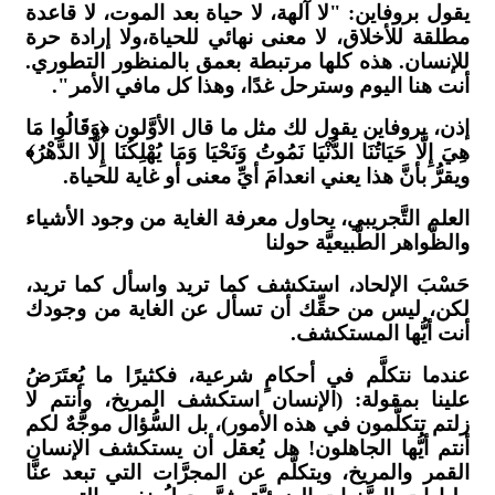
يقول بروفاين: "لا آلهة، لا حياة بعد الموت، لا قاعدة
مطلقة للأخلاق، لا معنى نهائي للحياة،ولا إرادة حرة
للإنسان. هذه كلها مرتبطة بعمق بالمنظور التطوري.
أنت هنا اليوم وسترحل غدًا، وهذا كل مافي الأمر".
إذن، بروفاين يقول لك مثل ما قال الأوَّلون ﴿وَقَالُوا مَا
هِيَ إِلَّا حَيَاتُنَا الدُّنْيَا نَمُوتُ وَنَحْيَا وَمَا يُهْلِكُنَا إِلَّا الدَّهْرُ﴾
ويقرُّ بأنَّ هذا يعني انعدامَ أيِّ معنى أو غاية للحياة.
العلم التَّجريبي، يحاول معرفة الغاية من وجود الأشياء
والظَّواهر الطَّبيعيَّة حولنا
حَسْبَ الإلحاد، استكشف كما تريد واسأل كما تريد،
لكن، ليس من حقِّك أن تسأل عن الغاية من وجودك
أنت أيُّها المستكشف.
عندما نتكلَّم في أحكامٍ شرعية، فكثيرًا ما يُعتَرَضُ
علينا بمقولة: (الإنسان استكشف المريخ، وأنتم لا
زلتم تتكلَّمون في هذه الأمور)، بل السُّؤال موجَّهٌ لكم
أنتم أيُّها الجاهلون! هل يُعقل أن يستكشف الإنسان
القمر والمريخ، ويتكلَّم عن المجرَّات التي تبعد عنَّا