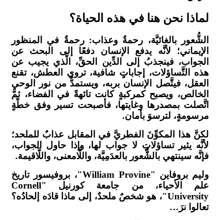
لماذا نحن هنا في هذه الحياة؟
الشُّعور بالغائيَّة، رحمةٌ وعذاب: رحمةٌ في المنظور
الإيماني؛ لأنَّه يدفع الإنسان دفعًا إلى البحث عن
الجواب، فينجذبُ إلى الدِّين الحقِّ، الَّذي يجيب عن
هذه التَّساؤلات، إجاباتٍ شافية، تروي العطش، تقنع
العقل، فيتَّصل الإنسان بربه، ويستمدُّ من نور الوحي
الخالص، ويصبح كمركبةٍ كانت تائهةً في الفضاء، ثمَّ
اتَّصلت بمصدرها وغايتها، فأصبحت تسير وفق خطَّةٍ
مرسومةٍ، لترسوَ بأمان.
لكنَّ هذا المكوِّنَ الفطريَّ في المقابل عذابٌ للملحد؛
لأنَّه يثير تساؤلاتٍ لا جواب لها، وإذا حاول الجواب،
فإنَّه سينتهي بالشُّعور بالعدَمِيَّة، واللَّامعنى، واللَّاقيمة.
وليم بروفاين "William Provine"، بروفيسور تاريخ
علم الأحياء، من جامعة كورنيل "Cornell
University"، هو شخصٌ ملحدٌ، إلى ماذا قادَه إلحادُه؟
تعالوا نرَ…