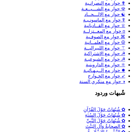
✟ حوار مع النصرانـية
☫ حوار مع الشـــيــعـة
☯ حوار مع الإلـــحــاد
☤ حوار مع الماسونـيـة
♕ حوار مع القــاديانية
ʊ حوار مع المعــتزلــة
⌘ حوار مع الصوفـية
☮ حوار مع العلمــانية
⚚ حوار مع الليبراليــة
☭ حوار مع الإشتراكية
☭ حوار مع الشيوعيـة
⚛ حوار مع الداروينية
✸ حوار مع الــبـهـائيـة
➶ حوار مع الخـوارج
◑ حوار مع منكري السنة
شٌبهات وردود
✿ شُبُهَاتٌ حَوْلَ القُرْآنِ
✿ شُبُهَاتٌ حَوْلَ السُنَةِ
✿ شُبُهَاتٌ حَوْلَ النَّبِيِّ
✿ الصحابةُ وَآلِ البَيْتَ
✿ التَّشْرِيعُ الإِسْلَامِيُّ