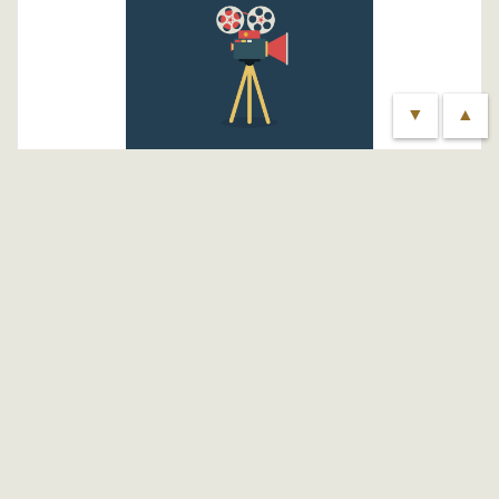
▼
▲
أفلام وثـــائـقـية
منــــــــــاظـــــــرات
مقاطع فيــديـــو
حلقات ومحاضرات
خَــيْـرُ جَــلـيـسٌ