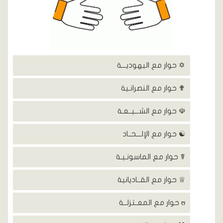
✡ حوار مع اليهوديـــة
✟ حوار مع النصرانـية
☫ حوار مع الشـــيــعـة
☯ حوار مع الإلـــحــاد
☤ حوار مع الماسونـيـة
♕ حوار مع القــاديانية
ʊ حوار مع المعــتزلــة