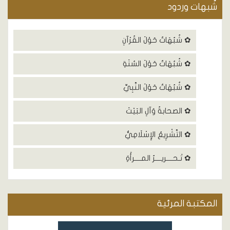
شٌبهات وردود
✿ شُبُهَاتٌ حَوْلَ القُرْآنِ
✿ شُبُهَاتٌ حَوْلَ السُنَةِ
✿ شُبُهَاتٌ حَوْلَ النَّبِيِّ
✿ الصحابةُ وَآلِ البَيْتَ
✿ التَّشْرِيعُ الإِسْلَامِيُّ
✿ تَـحــــريــــرُ المــــرأَةِ
المكتبة المرئية