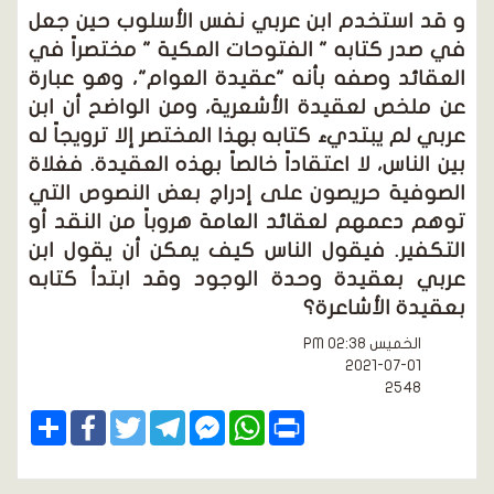
و قد استخدم ابن عربي نفس الأسلوب حين جعل
في صدر كتابه " الفتوحات المكية " مختصراً في
العقائد وصفه بأنه "عقيدة العوام"، وهو عبارة
عن ملخص لعقيدة الأشعرية، ومن الواضح أن ابن
عربي لم يبتديء كتابه بهذا المختصر إلا ترويجاً له
بين الناس، لا اعتقاداً خالصاً بهذه العقيدة. فغلاة
الصوفية حريصون على إدراج بعض النصوص التي
توهم دعمهم لعقائد العامة هروباً من النقد أو
التكفير. فيقول الناس كيف يمكن أن يقول ابن
عربي بعقيدة وحدة الوجود وقد ابتدأ كتابه
بعقيدة الأشاعرة؟
الخميس PM 02:38
2021-07-01
2548
Share
Facebook
Twitter
Telegram
Facebook
WhatsApp
Print
Messenger