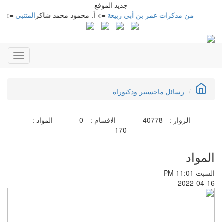
جديد الموقع
من مذكرات عمر بن أبي ربيعة
=> أ. محمود محمد شاكر
المتنبي
=> أ. محمو
Toggle
gation
رسائل ماجستير ودكتوراة
الزوار :
40778
الاقسام :
0
المواد :
170
المواد
السبت PM 11:01
2022-04-16