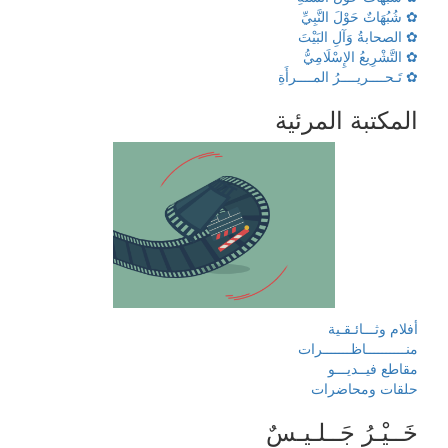
✿ شُبُهَاتٌ حَوْلَ النَّبِيِّ
✿ الصحابةُ وَآلِ البَيْتَ
✿ التَّشْرِيعُ الإِسْلَامِيُّ
✿ تَـحــــريــــرُ المــــرأَةِ
المكتبة المرئية
أفلام وثـــائـقـية
منــــــــــاظـــــــرات
مقاطع فيــديـــو
حلقات ومحاضرات
خَــيْـرُ جَــلـيـسٌ