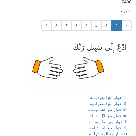
2400 |
المزيد
9
8
7
6
5
4
3
2
1
ادْعُ إِلَىٰ سَبِيلِ رَبِّكَ
✡ حوار مع اليهوديـــة
✟ حوار مع النصرانـية
☫ حوار مع الشـــيــعـة
☯ حوار مع الإلـــحــاد
☤ حوار مع الماسونـيـة
♕ حوار مع القــاديانية
ʊ حوار مع المعــتزلــة