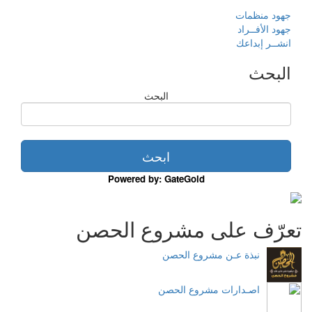
جهود منظمات
جهود الأفــراد
انشــر إبداعك
البحث
البحث
Powered by: GateGold
تعرّف على مشروع الحصن
نبذة عـن مشروع الحصن
اصـدارات مشروع الحصن