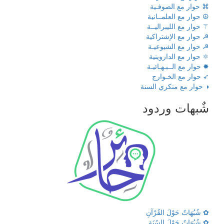
⌘ حوار مع الصوفـية
☮ حوار مع العلمــانية
⚚ حوار مع الليبراليــة
☭ حوار مع الإشتراكية
☭ حوار مع الشيوعيـة
⚛ حوار مع الداروينية
✸ حوار مع الــبـهـائيـة
➶ حوار مع الخـوارج
◑ حوار مع منكري السنة
شٌبهات وردود
✿ شُبُهَاتٌ حَوْلَ القُرْآنِ
✿ شُبُهَاتٌ حَوْلَ السُنَةِ