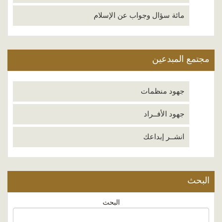
مائة سؤال وجواب عن الإسلام
مجتمع المبدعين
جهود منظمات
جهود الأفــراد
انشــر إبداعك
البحث
البحث