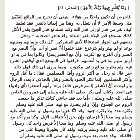
( ومّا يّعًلّمٍ جٍنٍودّ رّبٌَكّ إلاَّ هٍوّ ) [المدثر: 31]
فاحرص أن تكون واحدًا من هؤلاء . ينبغي أن نخرج من الواقع السَّيّئ
متى وسعنا الأمر لا أن نتعلل به وهذا من إيماننا بالقدر فقد تعلمنا
كيف نفر من قدر او إلى قدر الله وكما نستدفع قدر الجوع بقدر الأكل
كذلك نستدفع قدر البلاء بقدر الدعاء وقد هاجر الصحابة ^ ودخل
بعضهم في الجوار استدفاعًا لأذى المشركين كل ذلك وإيمانهم ويقينهم
بوعد او لم يهتز ولم يتزعزع فقد علموا أنَّ نصر او آت وأنَّ النصر مع
الصبر وأن الفرج مع الكرب وأنَّ مع العسر يسرًا وكانوا بما في يد او
أوثق منهم بما في يد أنفسهم فوقفوا في الموضع الذي أوقفهم الشرع
فيه ولم يغتروا بواقع زائف مكذوب. ومما يروى في ذلك قول خالد
حين قال له رجل: ما أكثر الروم وأقل المسلمين فقال: ما أقل الروم
وأكثر المسلمين إنما تكثر الجنود بالنصر وتقل بالخذلان لا بعدد الرجال
واو لوددت أنَّ الأشقر (اسم فرس خالد) براء وأنهم أضعفوا (أي زادوا)
في العدد. وكتاب أبي بكر صلى الله عليه وسلم إلى عمرو بن العاص
صلى الله عليه وسلم : «أما بعد فقد جاءني كتابك تذكر ما جمعت
الروم من الجموع وإنَّ او لم ينصرنا مع نبيه صلى الله عليه وسلم
بكثرة عدد ولا بكثرة جنود وقد كنَّا نغزوا مع رسول او صلى الله عليه
وسلم وما معنا إلاَّ فَرَسان وإن نحن إلاَّ نتعاقب الإبل وكنا يوم أُحُد مع
رسول او صلى الله عليه وسلم وما معنا إلاَّ فرس واحد كان رسول
او صلى الله عليه وسلم يركبه ولقد كان يظهرنا ويعيننا على من
خالفنا» . وقد حدث بعد موت رسول او صلى الله عليه وسلم أن