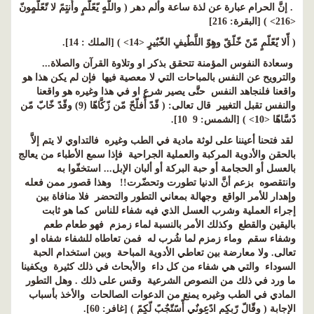
. إنَّ الحرام عبارة عن لذة ساعة وألم دهر ( واللَّهٍ يّعًلّمٍ وأّنتٍمً لا تّعًلّمٍونّ
<216> ) [البقرة: 216]
( أّلا يّعًلّمٍ مّنً خّلّقّ وهٍوّ اللَّطٌيفٍ الخّبٌيرٍ <14> ) [الملك : 14].
وسعادة النفوس المؤمنة تتحقق بذكر او وتلاوة القرآن والصلاة...
والترويح عن النفس بالمباحات التي لا معصية فيها فإن لم يكن هذا هو
واقعنا فلنجاهد النفس حتَّى يصير شرع او في هذا وغيره هو واقعنا
والنفس تقبل التغيير قال تعالى: ( قّدً أّفلّحّ مّن زّكَّاهّا (9) وقّدً خّابّ مّن
دّسَّاهّا <10> ) [الشمس: 9 10].
لقد فتحنا أعيننا على لوثة مادية في الطب وغيره فالتداوي لا يتم إلاَّ
بالحقن والأدوية المركبة والعملية الجراحية فإذا سمع الأطباء من يعالج
بالعسل أو الحجامة أو حبة البركة أو ألبان الإبل... استخفّوا به
وانتقصوه بزعم أنَّ الدنيا تطورت وتحضّرت!! وهذا قصور ممن فعله
وإهدار للأمر الواقع وجهالة بمعاني التطور والتحضر فلا منافاة بين
إجراء العملية وشرب العسل الذي فيه شفاء للناس كما هو ثابت
باليقين والقطع وكذلك الأمر بالنسبة لماء زمزم فهو طعام طعم
وشفاء سقم وماء زمزم لما شُرب له فمن تعاطاه للشفاء شفاه او
تعالى. ولا معارضة بين تعاطي الأدوية المباحة وبين استخدام الحبة
السوداء والتي هي شفاء من كل داء والأبحاث في ذلك كثيرة ويكفينا
ما ورد في ذلك من النصوص الشرعية وقس على ذلك . وهل التطور
المادي في الطب وغيره يمنع من الدعوات الصالحات والأخذ بأسباب
الإجابة ( وقّالّ رّبكٍمٍ ادًعٍونٌي أّسًتّجٌبً لّكٍمً ) [غافر: 60].