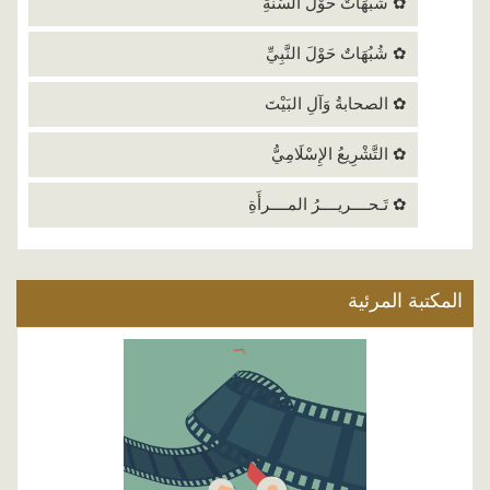
✿ شُبُهَاتٌ حَوْلَ السُنَةِ
✿ شُبُهَاتٌ حَوْلَ النَّبِيِّ
✿ الصحابةُ وَآلِ البَيْتَ
✿ التَّشْرِيعُ الإِسْلَامِيُّ
✿ تَـحــــريــــرُ المــــرأَةِ
المكتبة المرئية