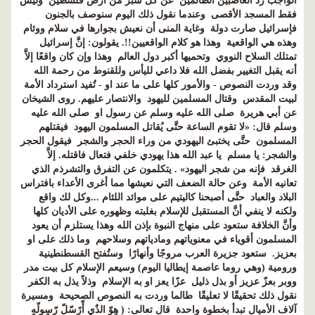
الواجب رد الغاصبين الظالمين عن كل شبر من أرض فلسطين وليس
فقط المسجد الأقصى وعندما نقول ذلك اليوم سنوصف بالجنون
فإسرائيل صارت دولة وغاية المنى أن نعيش بجوارها في سلام ووئام
وهذه هي الواقعية وهذا هو كلام الواقعيين!!. يقولون: إنَّ إسرائيل
تمتلك السلاح النووي وتحميها أكبر دول العالم وهذا وإن كان واقعًا إلاَّ
أنه يقبل التغيير بفضل الله فلا داعي لليأس وللقنوط من رحمة الله
وقد وردت النصوص - والأمور كلها على ما عند او - تُفيد استرداد الأمة
لبيت المقدس وقتال المسلمين لليهود والانتصار عليهم. روى الشيخان
عن أبي هريرة صلى الله عليه وسلم عن رسول او صلى الله عليه
وسلم قال: «لا تقوم الساعة حتَّى يُقاتل المسلمون اليهود فيقتلهم
المسلمون حتَّى يختبئ اليهودي من وراء الحجر والشجر فيقول الحجر
والشجر: يا مسلم يا عبد الله هذا يهودي خلفي فتعال فاقتله. إلاَّ
الغرقد فإنه من شجر اليهود» . يتكلمون عن التفرق والتشرذم الذي
تعانيه الأمة وعن حالة الضعف التي نعيشها مما أغرى الأعداء بافتراس
البلاد والعباد حتَّى أصبحنا كاليتيم على موائد اللئام ...وكل لك واقع
ولكنه لا ينفي أنَّ المستقبل للإسلام بغلبته وظهوره على الأديان كلها
وأنَّ الخلافة ستعود على منهاج النبوة بإذن الله وهذا يستلزم أن يعود
المسلمون أقوياء في معنوياتهم ومادياتهم وسلاحهم وما ذلك على او
بعزيز. ستعود جزيرة العرب مروجًا وأنهارًا وستُفتح القسطنطينية
ورومية (وهي روما عاصمة إيطاليا اليوم) وسيعم الإسلام كل بيت مدر
ووبر بعزّ عزيز أو بذل ذليل عزًا يعز او به الإسلام وذلاً يذل به الكفر
نقول ذلك تحقيقًا لا تعليقًا طالما وردت به النصوص الصحيحة ومسيرة
آلاف الأميال تبدأ بخطوة واحدة قال تعالى: ( هٍوّ الذٌي أّرًسّلّ رّسٍولّهٍ