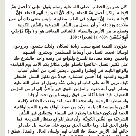
كان عمر بن الخطاب صلى الله عليه وسلم يقول: «إني لا أحمل همَّ
الإجابة ولكن أحمل همَّ الدعاء وذلك لأنَّ العبد إذا ألهم الدعاء فإنَّ
الإجابة معه». إنَّ المهارة في الطب مطلوبة وليس معنى ذلك أن نصير
ملاحدة وزنادقة أو أن نفصل بين السُّنن الشرعية والسُّنن الكونية
ونقطع ما بين الأرض والسماء فالشافي المعافي هو او ( وإذّا مّرٌضًتٍ
فّهٍوّ يّشًفٌينٌ <80> ) [الشعراء: 80].
يقولون: التنمية تضيع بسبب زيادة السكان ولذلك يشيعون ويروجون
لوسائل تحديد النسل في أوساط المسلمين ويعتبرون أنفسهم
واقعيين وهذه مصادمة للشرع وللواقع في وقت واحد فالشرع حثّنا
على تكثير النسل «تناكحوا تناسلو فإني مكاثرٌ بكم الأمم يوم القيامة»
والواقع الثابت في إنجلترا والصين... يعتبر الفرد من أعظم أسباب
الثروة والتنمية إذا أُحسن استثماره فبدلاً من تقليل النسل فلننظر
كيف نربي الأمة على كتاب او وعلى سُنَّة رسول او صلى الله عليه
وسلم فهي أمة دعوة والمؤمن القوي خير وأحبُّ إلى او من المؤمن
الضعيف فإذا فعلنا أكلنا من فوق رؤوسنا ومن تحت أرجلنا
واستمطرنا الرحمة واستدفعنا النقمة. لقد وضعت الخلافة لإقامة
الدين ولسياسة الدنيا به ولابد من ضبط الواقع بشرع الله والواقعية
الحقة أن يكون عملنا هنا ونظرنا في السماء وتتطابق فيها السُّنن
الشرعيّة مع السُّنن الكونيَّة وأن ننظر للواقع بمنظار الشريعة فما
وافق الحق قُبل وما خالف الحق مردود على صاحبه بل حتّى لو
خالف أهل الأرض جميعًا فلا التفات لهم ولسان الحال والمقال ينطق (