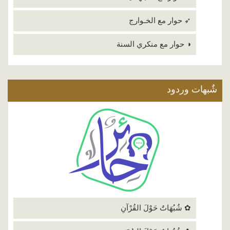
➶ حوار مع الخـوارج
◑ حوار مع منكري السنة
شٌبهات وردود
✿ شُبُهَاتٌ حَوْلَ القُرْآنِ