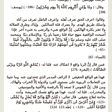
وقال: ( ومّا يؤًمٌنٍٍ أّكًثّرٍهٍم بٌاللَّهٌ إلاَّ وهٍم مٍَشًرٌكٍونّ <106> ) [يوسف:
106]
وقالوا: اعرف الحق تعرف أهله واعرف الباطل تعرف من أتاه
واسلك طريق الهدى ولا يضرك قلة السالكين وإياك وطرق الضلالة
ولا تغتر بكثرة الهالكين. إنَّ الواقع شيء والرضى به شيء آخر فإذا
أصبحت الواقعية منهج حياة قلنا رضينا باو ربًا وبالإسلام دينًا وبمحمد
صلى الله عليه وسلم نبيًا ( فّلا ورّبٌَكّ لا يؤًمٌنٍونّ حّتَّى يحّكٌَمٍوكّ فٌيمّا
شّجّرّ بّيًنّهٍمً ثٍمَّ لا يّجٌدٍوا فٌي أّنفٍسٌهٌمً حّرّجْا مٌَمَّا قّضّيًتّ ويسّلٌَمٍوا تّسًلٌيمْا
<65> )
[النساء: 65]
فمن قال إنَّ الربا واقع لا انفكاك عنه قلنا له: ( يّمًحّقٍ اللَّهٍ الرٌَبّا ويرًبٌي
الصَّدّقّاتٌ ) [البقرة: 276]
فهذا هو الواقع الحقيقي لا الزائف المدمر الذي تتحدثون عنه وما جنينا
من التعاملات الربوية على مستوى الفرد والدولة إلاَّ الخراب والهلاك.
ومن قال: إنَّ النفوس لا تسعد إلاَّ بالرقصة والأغنية والموسيقى
والمخدرات.. قلنا له: كذبت فهذا هو واقع نفسك المريضة وأنت
بحاجة لعلاج حقيقي قال تعالى: ( فّمّنٌ اتَّبّعّ هٍدّايّ فّلا يّضٌلٍَ ولا يّشًقّى
<123> وّمّنً أّعًرّضّ عّن ذٌكًرٌي فّإنَّ لّهٍ مّعٌيشّةْ ضّنكْا ونّحًشٍرٍهٍ يّوًمّ
القٌيّامّةٌ أّعًمّى <124> ) [طه:123 124]