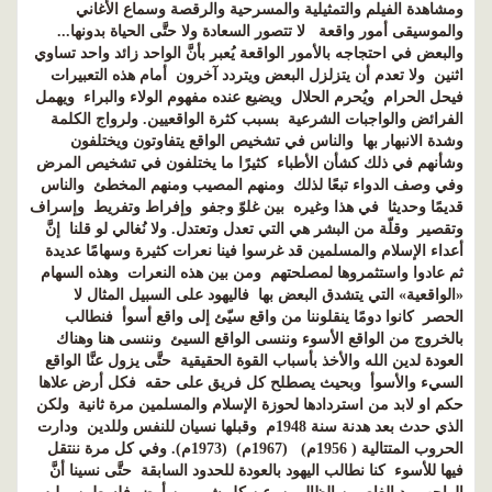
ومشاهدة الفيلم والتمثيلية والمسرحية والرقصة وسماع الأغاني
والموسيقى أمور واقعة لا تتصور السعادة ولا حتَّى الحياة بدونها...
والبعض في احتجاجه بالأمور الواقعة يُعبر بأنَّ الواحد زائد واحد تساوي
اثنين ولا تعدم أن يتزلزل البعض ويتردد آخرون أمام هذه التعبيرات
فيحل الحرام ويُحرم الحلال ويضيع عنده مفهوم الولاء والبراء ويهمل
الفرائض والواجبات الشرعية بسبب كثرة الواقعيين. ولرواج الكلمة
وشدة الانبهار بها والناس في تشخيص الواقع يتفاوتون ويختلفون
وشأنهم في ذلك كشأن الأطباء كثيرًا ما يختلفون في تشخيص المرض
وفي وصف الدواء تبعًا لذلك ومنهم المصيب ومنهم المخطئ والناس
قديمًا وحديثا في هذا وغيره بين غلوّ وجفو وإفراط وتفريط وإسراف
وتقصير وقلّة من البشر هي التي تعدل وتعتدل. ولا نُغالي لو قلنا إنَّ
أعداء الإسلام والمسلمين قد غرسوا فينا نعرات كثيرة وسهامًا عديدة
ثم عادوا واستثمروها لمصلحتهم ومن بين هذه النعرات وهذه السهام
«الواقعية» التي يتشدق البعض بها فاليهود على السبيل المثال لا
الحصر كانوا دومًا ينقلوننا من واقع سيّئ إلى واقع أسوأ فنطالب
بالخروج من الواقع الأسوء وننسى الواقع السيئ وننسى هنا وهناك
العودة لدين الله والأخذ بأسباب القوة الحقيقية حتَّى يزول عنَّا الواقع
السيء والأسوأ وبحيث يصطلح كل فريق على حقه فكل أرض علاها
حكم او لابد من استردادها لحوزة الإسلام والمسلمين مرة ثانية ولكن
الذي حدث بعد هدنة سنة 1948م وقبلها نسيان للنفس وللدين ودارت
الحروب المتتالية ( 1956م) (1967م) (1973م). وفي كل مرة ننتقل
فيها للأسوء كنا نطالب اليهود بالعودة للحدود السابقة حتَّى نسينا أنَّ