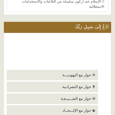
الإسلام عند أركون سلسلة من التلاعبات والاستخدامات
الاستغلالية
ادْعُ إِلَىٰ سَبِيلِ رَبِّكَ
✡ حوار مع اليهوديـــة
✟ حوار مع النصرانـية
☫ حوار مع الشـــيــعـة
☯ حوار مع الإلـــحــاد