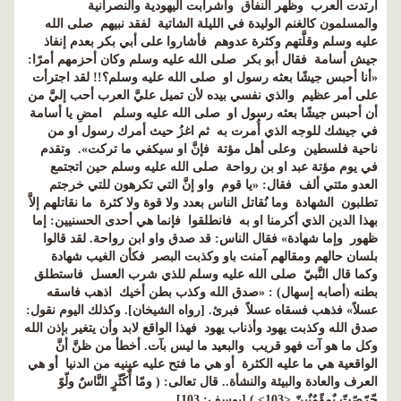
ارتدت العرب وظهر النفاق واشرأبت اليهودية والنصرانية
والمسلمون كالغنم الوليدة في الليلة الشاتية لفقد نبيهم صلى الله
عليه وسلم وقلَّتهم وكثرة عدوهم فأشاروا على أبي بكر بعدم إنفاذ
جيش أسامة فقال أبو بكر صلى الله عليه وسلم وكان أحزمهم أمرًا:
«أنا أحبس جيشًا بعثه رسول او صلى الله عليه وسلم؟!! لقد اجترأت
على أمر عظيم والذي نفسي بيده لأن تميل عليَّ العرب أحب إليَّ من
أن أحبس جيشًا بعثه رسول او صلى الله عليه وسلم امضِ يا أسامة
في جيشك للوجه الذي أُمرت به ثم اغزُ حيث أمرك رسول او من
ناحية فلسطين وعلى أهل مؤتة فإنَّ او سيكفي ما تركت». وتقدم
في يوم مؤتة عبد او بن رواحة صلى الله عليه وسلم حين اتجتمع
العدو مئتي ألف فقال: «يا قوم واو إنَّ التي تكرهون للتي خرجتم
تطلبون الشهادة وما نُقاتل الناس بعدد ولا قوة ولا كثرة ما نقاتلهم إلاَّ
بهذا الدين الذي أكرمنا او به فانطلقوا فإنما هي أحدى الحسنيين: إما
ظهور وإما شهادة» فقال الناس: قد صدق واو ابن رواحة. لقد قالوا
بلسان حالهم ومقالهم آمنت باو وكذبت البصر فكأن الغيب شهادة
وكما قال النَّبيّ صلى الله عليه وسلم للذي شرب العسل فاستطلق
بطنه (أصابه إسهال) : «صدق الله وكذب بطن أخيك اذهب فاسقه
عسلاً» فذهب فسقاه عسلاً فبرئ. [رواه الشيخان]. وكذلك اليوم نقول:
صدق الله وكذبت يهود وأذناب يهود فهذا الواقع لابد وأن يتغير بإذن الله
وكل ما هو آت فهو قريب والبعيد ما ليس بآت. أخطأ من ظنَّ أنَّ
الواقعية هي ما عليه الكثرة أو هي ما فتح عليه عينيه من الدنيا أو هي
العرف والعادة والبيئة والنشأة.. قال تعالى: ( ومّا أّكًثّرٍ النَّاسٌ ولّوً
حّرّصًتّ بٌمٍؤًمٌنٌينّ <103> ) [يوسف: 103]