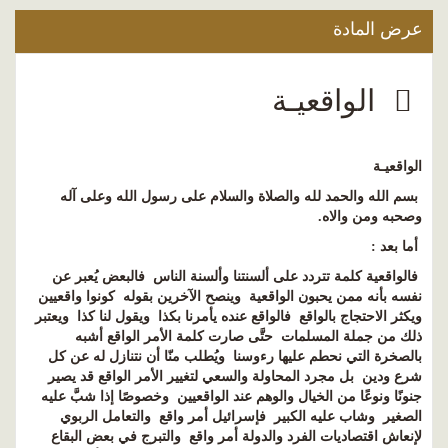
عرض المادة
الواقعيـة
الواقعيـة
بسم الله والحمد لله والصلاة والسلام على رسول الله وعلى آله
وصحبه ومن والاه.
أما بعد :
فالواقعية كلمة تتردد على ألسنتنا وألسنة الناس فالبعض يُعبر عن
نفسه بأنه ممن يحبون الواقعية وينصح الآخرين بقوله كونوا واقعيين
ويكثر الاحتجاج بالواقع فالواقع عنده يأمرنا بكذا ويقول لنا كذا ويعتبر
ذلك من جملة المسلمات حتَّى صارت كلمة الأمر الواقع أشبه
بالصخرة التي نحطم عليها رءوسنا ويُطلب منّا أن نتنازل له عن كل
شرع ودين بل مجرد المحاولة والسعي لتغيير الأمر الواقع قد يصير
جنونًا ونوعًا من الخيال والوهم عند الواقعيين وخصوصًا إذا شبَّ عليه
الصغير وشاب عليه الكبير فإسرائيل أمر واقع والتعامل الربوي
لإنعاش اقتصاديات الفرد والدولة أمر واقع والتبرج في بعض البقاع