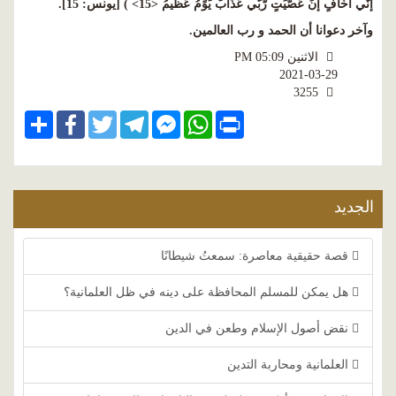
إنٌَي أّخّافٍ إنً عّصّيًتٍ رّبٌَي عّذّابّ يّوًمُ عّظٌيمُ <15> ) [يونس: 15].
وآخر دعوانا أن الحمد و رب العالمين.
الاثنين PM 05:09
2021-03-29
3255
Share
Facebook
Twitter
Telegram
Facebook
WhatsApp
Print
Messenger
الجديد
قصة حقيقية معاصرة: سمعتُ شيطانًا
هل يمكن للمسلم المحافظة على دينه في ظل العلمانية؟
نقض أصول الإسلام وطعن في الدين
العلمانية ومحاربة التدين