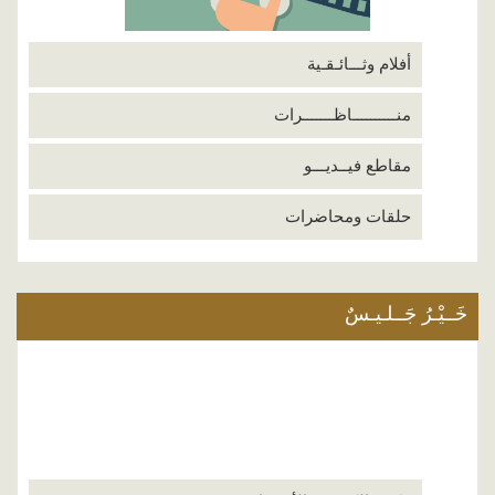
أفلام وثـــائـقـية
منــــــــــاظـــــــرات
مقاطع فيــديـــو
حلقات ومحاضرات
خَــيْـرُ جَــلـيـسٌ