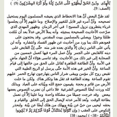
بٌالًهٍدّى ودٌينٌ الحّقٌَ لٌيظًهٌرّهٍ عّلّى الدٌَينٌ كٍلٌَهٌ ولّوً كّرٌهّ المٍشًرٌكٍونّ (9) )
[الصف: 9].
لقد ظنَّ البعض أنَّ هذا الانحطاط الذي يعيشه المسلمون اليوم يستحيل
تصحيحه وأنَّ أمره غير قابل للتغيير والإصلاح وما عليهم إلاَّ أن يجلسوا
غرباء ينتظرون نزول المسيح ا في آخر الزمان وظهور المهدي الذي
صرّحت الأحاديث الصحيحة بمجيئه وأنه يملأ الأرض عدلاً بعد أن مُلئت
ظلمًا وجورًا ويصلي بالمسلمين ببيت المقدس وقد يحتجون على
قعودهم ذلك بما ورد من أحاديث عن ظهور الفساد وانتشاره وأنه لن
يأتي على الناس زمان إلاَّ والذي بعده شر منه حتَّى إنَّ القابض على
دينه كالقابض على الجمر وأنَّ عمل المرء فيها كعمل خمسين من
الصحابة إلى غير ذلك من الأحاديث وقد تناسى هؤلاء أنَّ الجهاد ماضٍ
في الأمة وأنَّ الطائفة الظاهرة تُقاتل على الحق من خالفها إلى قيام
الساعة وأنَّ الخير في هذه الأمة حتَّى يرسل او الريح الطيبة التي
تقبض روح كل مؤمن ويبقى شرار الناس يتهارجون تهارج الحمر عليهم
تقوم الساعة وهذه الطائفة قد تقل هنا وتكثر هناك ولكن ما خلت
الأرض من قائم و بحجة يقيمون حجج الله وبيّناته على العباد وبذلك
كله وردت أيضًا النصوص الشرعية فلا داعي أن نضرب النصوص بعضها
ببعض وقد خرجت جميعًا من مشكاة واحدة وما علينا إلاَّ أن نعمل
بطاعة الوقت ونُعد للأمر عدته لإيصال الحق إلى الخلق والقيام و
بحقه ليحيى من حيّ عن بيّنة ويهلك من هلك أيضًا عن بيّنة ولنحذر
النكوص على العقب ( وإن تّتّوّلَّوًا يّسًتّبًدٌلً قّوًمْا غّيًرّكٍمً ثٍمَّ لا يّكٍونٍوا
أّمًثّالّكٍمً <38> ) [محمد: 38]