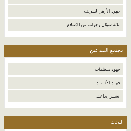
جهود الأزهر الشريف
مائة سؤال وجواب عن الإسلام
مجتمع المبدعين
جهود منظمات
جهود الأفــراد
انشــر إبداعك
البحث