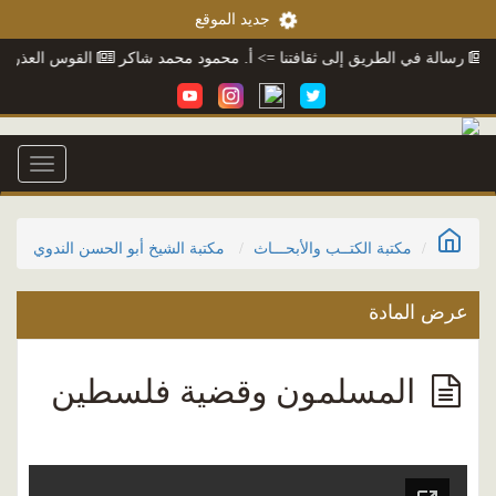
جديد الموقع
رسالة في الطريق إلى ثقافتنا
=> أ. محمود محمد شاكر
القوس العذراء
=> أ
Toggle
igation
مكتبة الكتــب والأبحـــاث
مكتبة الشيخ أبو الحسن الندوي
عرض المادة
المسلمون وقضية فلسطين