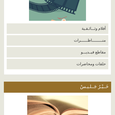
أفلام وثـــائـقـية
منــــــــــاظـــــــرات
مقاطع فيــديـــو
حلقات ومحاضرات
خَــيْـرُ جَــلـيـسٌ