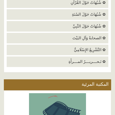
✿ شُبُهَاتٌ حَوْلَ القُرْآنِ
✿ شُبُهَاتٌ حَوْلَ السُنَةِ
✿ شُبُهَاتٌ حَوْلَ النَّبِيِّ
✿ الصحابةُ وَآلِ البَيْتَ
✿ التَّشْرِيعُ الإِسْلَامِيُّ
✿ تَـحــــريــــرُ المــــرأَةِ
المكتبة المرئية