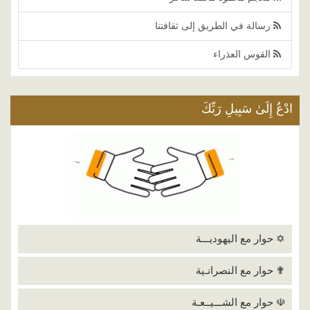
رسالة في الطريق إلى ثقافتنا
القوس العذراء
ادْعُ إِلَىٰ سَبِيلِ رَبِّكَ
✡ حوار مع اليهوديـــة
✟ حوار مع النصرانـية
☫ حوار مع الشـــيــعـة