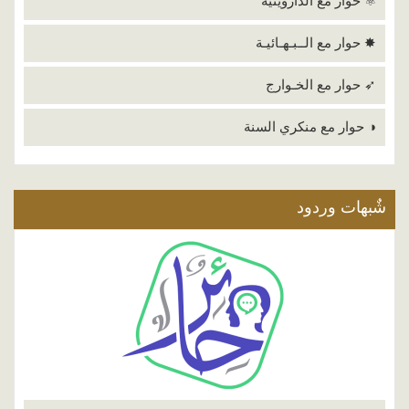
⚛ حوار مع الداروينية
✸ حوار مع الــبـهـائيـة
➶ حوار مع الخـوارج
◑ حوار مع منكري السنة
شٌبهات وردود