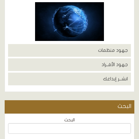
جهود منظمات
جهود الأفــراد
انشــر إبداعك
البحث
البحث