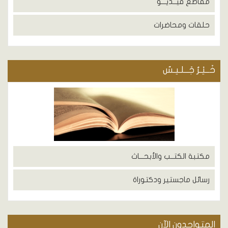
مقاطع فيــديـــو
حلقات ومحاضرات
خَــيْـرُ جَــلـيـسٌ
مكتبة الكتــب والأبحـــاث
رسائل ماجستير ودكتوراة
المتواجدون الآن