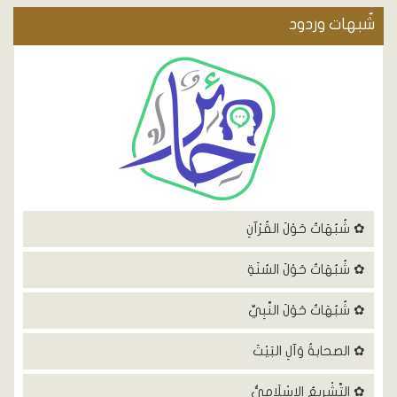
شٌبهات وردود
✿ شُبُهَاتٌ حَوْلَ القُرْآنِ
✿ شُبُهَاتٌ حَوْلَ السُنَةِ
✿ شُبُهَاتٌ حَوْلَ النَّبِيِّ
✿ الصحابةُ وَآلِ البَيْتَ
✿ التَّشْرِيعُ الإِسْلَامِيُّ