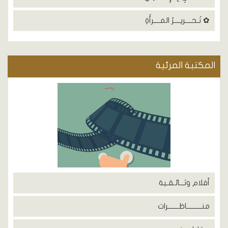
✿ تَـحــــريــــرُ المــــرأَةِ
المكتبة المرئية
أفلام وثـــائـقـية
منــــــــــاظـــــــرات