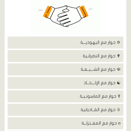
✡ حوار مع اليهوديـــة
✟ حوار مع النصرانـية
☫ حوار مع الشـــيــعـة
☯ حوار مع الإلـــحــاد
☤ حوار مع الماسونـيـة
♕ حوار مع القــاديانية
ʊ حوار مع المعــتزلــة