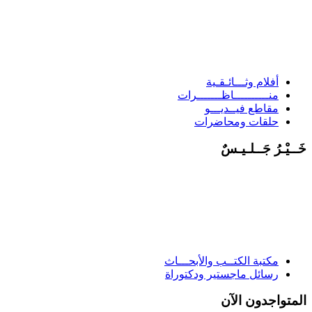
أفلام وثـــائـقـية
منــــــــــاظـــــــرات
مقاطع فيــديـــو
حلقات ومحاضرات
خَــيْـرُ جَــلـيـسٌ
مكتبة الكتــب والأبحـــاث
رسائل ماجستير ودكتوراة
المتواجدون الآن