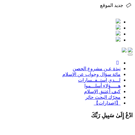
جديد الموقع
Toggle
navigation
نبذة عـن مشروع الحصن
مائة سؤال وجواب عن الإسلام
لـــدي استــفــسارات
هـــــؤلاء أسلـــموا
كيف أعتنق الإسلام
محرّك البحث حائر
【إصدارات】
ادْعُ إِلَىٰ سَبِيلِ رَبِّكَ