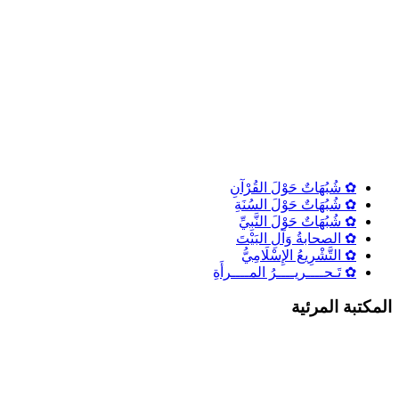
✿ شُبُهَاتٌ حَوْلَ القُرْآنِ
✿ شُبُهَاتٌ حَوْلَ السُنَةِ
✿ شُبُهَاتٌ حَوْلَ النَّبِيِّ
✿ الصحابةُ وَآلِ البَيْتَ
✿ التَّشْرِيعُ الإِسْلَامِيُّ
✿ تَـحــــريــــرُ المــــرأَةِ
المكتبة المرئية