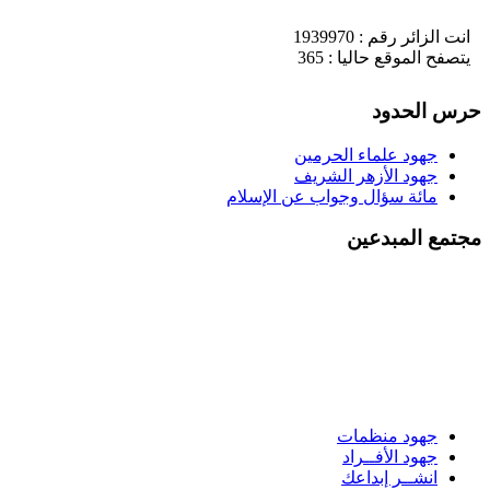
انت الزائر رقم : 1939970
يتصفح الموقع حاليا : 365
حرس الحدود
جهود علماء الحرمين
جهود الأزهر الشريف
مائة سؤال وجواب عن الإسلام
مجتمع المبدعين
جهود منظمات
جهود الأفــراد
انشــر إبداعك