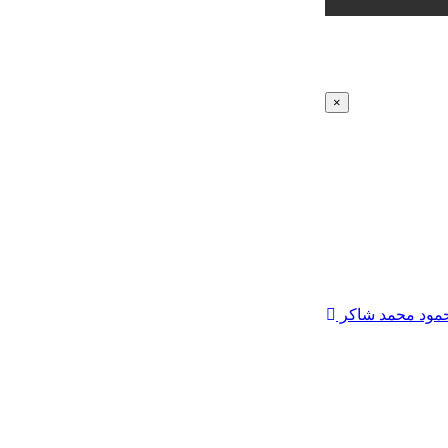
×
مود محمد شاكر