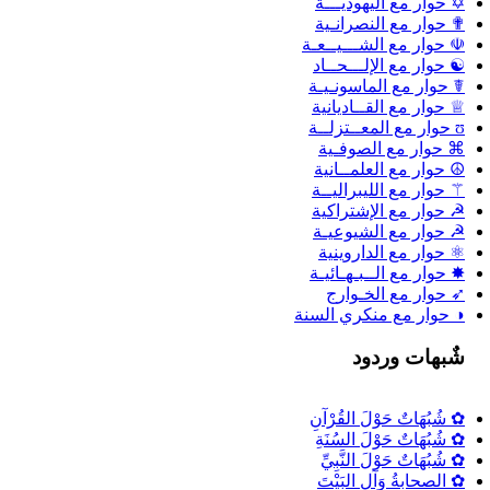
✡ حوار مع اليهوديـــة
✟ حوار مع النصرانـية
☫ حوار مع الشـــيــعـة
☯ حوار مع الإلـــحــاد
☤ حوار مع الماسونـيـة
♕ حوار مع القــاديانية
ʊ حوار مع المعــتزلــة
⌘ حوار مع الصوفـية
☮ حوار مع العلمــانية
⚚ حوار مع الليبراليــة
☭ حوار مع الإشتراكية
☭ حوار مع الشيوعيـة
⚛ حوار مع الداروينية
✸ حوار مع الــبـهـائيـة
➶ حوار مع الخـوارج
◑ حوار مع منكري السنة
شٌبهات وردود
✿ شُبُهَاتٌ حَوْلَ القُرْآنِ
✿ شُبُهَاتٌ حَوْلَ السُنَةِ
✿ شُبُهَاتٌ حَوْلَ النَّبِيِّ
✿ الصحابةُ وَآلِ البَيْتَ