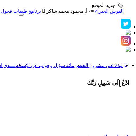
جديد الموقع
القوس العذراء
=> أ. محمود محمد شاكر
برنامج طبقات فحول الشعر
Toggle
navigation
نبذة عـن مشروع الحصن
مائة سؤال وجواب عن الإسلام
لـــدي ا
ادْعُ إِلَىٰ سَبِيلِ رَبِّكَ