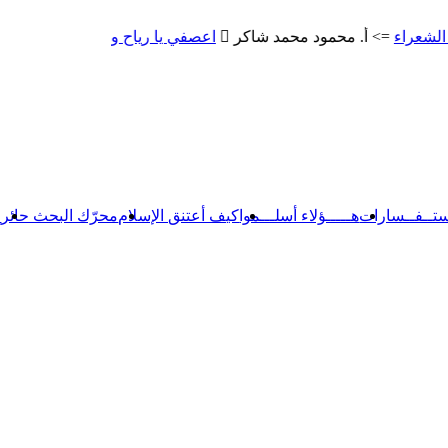
اء
=> أ. محمود محمد شاكر
اعصفي يا رياح وقصائد أخرى
=> أ. محمو
ستــفــسارات
هـــــؤلاء أسلـــموا
كيف أعتنق الإسلام
محرّك البحث حائر
【