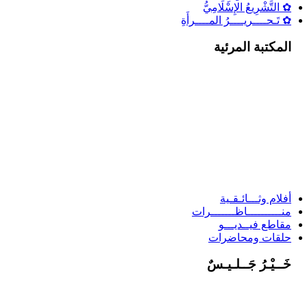
✿ التَّشْرِيعُ الإِسْلَامِيُّ
✿ تَـحــــريــــرُ المــــرأَةِ
المكتبة المرئية
أفلام وثـــائـقـية
منــــــــــاظـــــــرات
مقاطع فيــديـــو
حلقات ومحاضرات
خَــيْـرُ جَــلـيـسٌ