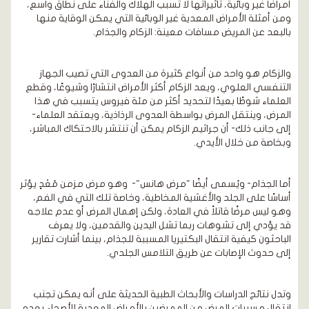
أمراضًا غير وبائية، تأثيراتها لا تسبب الهلاك والفناء على نطاق واسع،
ومن أمثلة الأمراض المعدية غير الوبائية التي يمكن الوقاية منها
بالبعد عن المريض مسافات معينة: الزكام والجذام.
والزكام هو واحد من أنواع كثيرة من العدوى التي تصيب الجهاز
التنفسي العلوي، ويعد الزكام أكثر الأمراض انتشارًا وشيوعًا، وقطع
العلماء شوطًا بعيدًا لتحديد أكثر من مئة فيروس يتسبب في هذا
المرض، وينتقل المرض بواسطة العدوى الرذاذية، ويعتقد العلماء-
إلى جانب ذلك- أن جراثيم الزكام يمكن أن تنتشر بالاحتكاك المباشر،
وبخاصة من خلال الأيدي.
أما الجذام- ويُسمى أيضًا "مرض هانس"- وهو مرض مزمن مُعْدٍ يؤثر
أساسًا على الجلد والأغشية المخاطية، وخاصة تلك التي في الفم،
وهو ليس مرضًا قاتلاً في العادة، ولكن إهمال المرض أو عدم علاجه
قد يؤدي إلى تشوهات ربما تشل اليدين والقدمين، ولا يعرف
الباحثون كيفية انتقال البكتيريا المسببة للجذام، بينما أشارت تقارير
إلى حدوث الإصابات عن طريق التلامس الجلدي.
وتدل نتائج الدراسات والأبحاث الطبية الحديثة على أنه يمكن تجنب
انتقال مسببات المرض من الممرضين بالأمراض المعدية للأصحاء بعدم