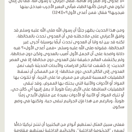
«لا عدوى ولا صفر ولا هامة، فقال أعرابي: يا رسول الله، فما بال إبلي
تكون في الرمل كأنها الظباء فيأتي البعير الأجرب فيدخل بينها
فيجربها؟ فقال: فمن أعدى الأول؟»([24])
ومن هذا الحديث يظهر جليًّا أن رسول الله صلى الله عليه وسلم قد
وافق الأعرابي على ملاحظته في أن العدوى تحدث بالمخالطة،
لكنه قد بين له ولنا أن العدوى تحدث أيضًا بوسيلة أخرى غير
المخالطة، فقوله صلى الله عليه وسلم: «فمن أعدى الأول»؟ فيه
دلالة واضحة على أن الجمل الأول أصيب بالعدوى ولكن دون مخالطة،
ولم يكتشف العالم حقيقة نقل العدوى دون مخالطة إلا في العصر
الحديث؛ إذ كشفت لنا نتائج الدراسات والأبحاث الحديثة كيف تصل
العدوى إلى الكائن الحي دون مخالطة؛ إذ من الممكن أن تسقط
الطفيليات المسببة للمرض من ممرض ما على التربة، أو تتلوث بها
المواد أو الأدوات والآنية التي يحتك بها الممرض، وقد تبقى
الطفيليات الساقطة على الأرض زمنًا طويلاً لا يصل إليها أي كائن حي،
أو تترك المواد أو الآنية أو الأدوات بعيدة عن متناول الأيدي زمنًا
طويلاً، وبالرغم من هذا فإن الجراثيم تبقى حية، ولكنها في وضع
سكون.
فعلى سبيل المثال تستطيع أنواع من البكتيريا أن تنتج تركيبًا خاصًّا
يُسمى "الجرثومة الداخلية"، والجراثيم الداخلية تستطيع مقاومة