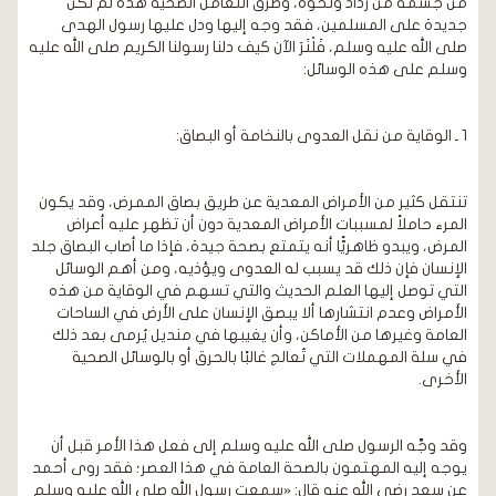
من جسمه من رذاذ ونحوه، وطرق التعامل الصحية هذه لم تكن
جديدة على المسلمين، فقد وجه إليها ودل عليها رسول الهدى
صلى الله عليه وسلم، فَلْنَرَ الآن كيف دلنا رسولنا الكريم صلى الله عليه
وسلم على هذه الوسائل:
1 ـ الوقاية من نقل العدوى بالنخامة أو البصاق:
تنتقل كثير من الأمراض المعدية عن طريق بصاق الممرض، وقد يكون
المرء حاملاً لمسببات الأمراض المعدية دون أن تظهر عليه أعراض
المرض، ويبدو ظاهريًّا أنه يتمتع بصحة جيدة، فإذا ما أصاب البصاق جلد
الإنسان فإن ذلك قد يسبب له العدوى ويؤذيه، ومن أهم الوسائل
التي توصل إليها العلم الحديث والتي تسهم في الوقاية من هذه
الأمراض وعدم انتشارها ألا يبصق الإنسان على الأرض في الساحات
العامة وغيرها من الأماكن، وأن يغيبها في منديل يُرمى بعد ذلك
في سلة المهملات التي تُعالج غالبًا بالحرق أو بالوسائل الصحية
الأخرى.
وقد وجَّه الرسول صلى الله عليه وسلم إلى فعل هذا الأمر قبل أن
يوجه إليه المهتمون بالصحة العامة في هذا العصر؛ فقد روى أحمد
عن سعد رضي الله عنه قال: «سمعت رسول الله صلى الله عليه وسلم