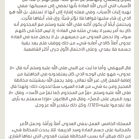
الأسباب التي أجرى الله العادة بأنها تفضي إلى مسبباتها؛ ففي
نهيه إثبات الأسباب، وفي فعله إشارة إلى أنها لا تستقل، بل الله هو
الذي إن شاء سلبها قواها فلا تؤثر شيئًا، وإن شاء أبقاها فأثرت،
ويحتمل أيضًا أن يكون أكله صلى الله عليه وسلم مع المجذوم أنه
كان به أمر يسير لا يعدي مثله في العادة؛ إذ ليس الجَذْمَى كلهم
سواء، ولا تحصل العدوى من جميعهم، بل لا يحصل منه في العادة
عدوى أصلاً كالذي أصابه شيء من ذلك ووقف فلم يعد بقية
جسمه فلا يعدي، وعلى الاحتمال الأول جرى أكثر الشافعية.
قال البيهقي: وأما ما ثبت عن النبي صلى الله عليه وسلم أنه قال: «لا
عدوى» فهو على الوجه الذي كان يعتقدونه في الجاهلية من
إضافة الفعل إلى غير الله تعالى، وقد يجعل الله بمشيئته مخالطة
الصحيح ومن به شيء من هذه العيوب سببًا لحدوث ذلك؛ ولهذا قال
صلى الله عليه وسلم: «فِرَّ من المجذوم كما تفرّ من الأسد»، وقال: «لا
يورد مُمرض على مُصحّ»، وقال في الطاعون: «فإذا سمعتم به بأرض
فلا تقدموا عليه»([12])، وكل ذلك بتقدير الله عز وجل.
المسلك الخامس: العمل بنفي العدوى أصلاً ورأسًا، وحمل الأمر
بالمجانبة على حسم المادة وسد الذريعة؛ لئلا يحدث للمخالط شيء
من ذلك فيظن أنه بسبب المخالطة فيثبت العدوى التي نفاها الشارع،