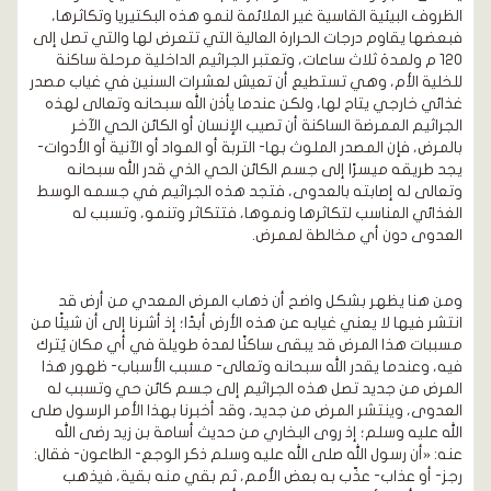
الظروف البيئية القاسية غير الملائمة لنمو هذه البكتيريا وتكاثرها،
فبعضها يقاوم درجات الحرارة العالية التي تتعرض لها والتي تصل إلى
120 م ولمدة ثلاث ساعات، وتعتبر الجراثيم الداخلية مرحلة ساكنة
للخلية الأم، وهي تستطيع أن تعيش لعشرات السنين في غياب مصدر
غذائي خارجي يتاح لها، ولكن عندما يأذن الله سبحانه وتعالى لهذه
الجراثيم الممرضة الساكنة أن تصيب الإنسان أو الكائن الحي الآخر
بالمرض، فإن المصدر الملوث بها- التربة أو المواد أو الآنية أو الأدوات-
يجد طريقه ميسرًا إلى جسم الكائن الحي الذي قدر الله سبحانه
وتعالى له إصابته بالعدوى، فتجد هذه الجراثيم في جسمه الوسط
الغذائي المناسب لتكاثرها ونموها، فتتكاثر وتنمو، وتسبب له
العدوى دون أي مخالطة لممرض.
ومن هنا يظهر بشكل واضح أن ذهاب المرض المعدي من أرض قد
انتشر فيها لا يعني غيابه عن هذه الأرض أبدًا؛ إذ أشرنا إلى أن شيئًا من
مسببات هذا المرض قد يبقى ساكنًا لمدة طويلة في أي مكان يُترك
فيه، وعندما يقدر الله سبحانه وتعالى- مسبب الأسباب- ظهور هذا
المرض من جديد تصل هذه الجراثيم إلى جسم كائن حي وتسبب له
العدوى، وينتشر المرض من جديد، وقد أخبرنا بهذا الأمر الرسول صلى
الله عليه وسلم؛ إذ روى البخاري من حديث أسامة بن زيد رضى الله
عنه: «أن رسول الله صلى الله عليه وسلم ذكر الوجع- الطاعون- فقال:
رجز- أو عذاب- عذّب به بعض الأمم، ثم بقي منه بقية، فيذهب