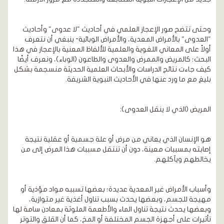
وحتى تتضح صور الإعجاز العلمي في أحاديث "لا عدوى" وأحاديث
"العدوى" بالأمراض المعدية، والأمراض الوبائية- ينبغي أن نتعرف
أولاً على المعاني اللغوية والعلمية للألفاظ المعنية بالإعجاز في هذا
البحث؛ كالمريض والممرض والعدوى والطاعون (الوباء)، ونعرف أيضًا
كيف جاءت نتائج الدراسات والأبحاث العلمية الحديثة منسجمة بشكل
بليغ مع ما ورد عنها في الأحاديث النبوية الشريفة.
المريض (الذي لا ينقل العدوى):
هو الإنسان الذي يعاني من مرض أو علة جسمية أو عقلية نتيجة
إصابته بمسببات معينة، دون أن تنتقل مسببات هذا المرض إلى من
يخالطهم ويآكلهم.
وأسباب الأمراض غير المعدية عديدة؛ بعضها تسببه مواد مؤذية أو
مهيجة للجسم، وبعضها يحدث بسبب تناول أغذية غير متوازية،
وبعضها يحدث نتيجة تناول الماء والأطعمة الملوثة بمعادن سامة لها
تأثيرات على أجهزة الجسم المختلفة أو المخ، كما أن القلق والتوتر