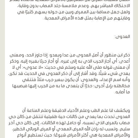
الاحتكاك المباشر بهم، وعدم ملامسة جلد المصاب بدون وقاية،
ولعل جعل مسافة بين الممرض وبين من حوله يسهم كثيرًا في
وقايتهم من الإصابة بمثل هذه الأمراض المعدية.
العدوى:
ذكر ابن منظور أن أصل العدوى من عدا ويعدو: إذا جاوز الحد، ومعنى
أعدى: أي أجاز الجرب الذي به إلى غيره، أو أجاز جربًا بغيره إليه، وذكر
أن معنى قوله صلى الله عليه وسلم في حديث: «لا عدوى»: أي لا
يعدي شيء شيئًا، وقد أشار إلى أن ذكر العدوى في الحديث قد تكرر،
وأنه اسم الإعداء، والعدوى: أن يكون ببعير جرب مثلاً فتتقي
مخالطته بإبل أخرى؛ حذرًا أن يتعدى ما به من الجرب إليها فيصيبها
ما أصابه.
ويكشف لنا علم الطب وعلم الأحياء الدقيقة وعلم المناعة أن
العدوى تحدث بما يعدي من كائنات حية طفيلية تنتقل من كائن حي
مصاب بالمرض الذي تسببه، أو حامل لهذه الكائنات، إلى كائن حي آخر
سليم، وتسبب له بإذن الله المرض المعدي أو المرض الوبائي الخطير،
والأمراض المعدية هي أكثر الأمراض شيوعًا؛ حيث تستطيع أنواع