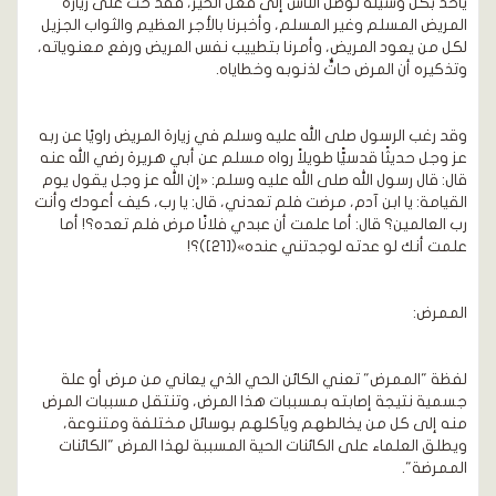
يأخذ بكل وسيلة توصل الناس إلى فعل الخير، فقد حث على زيارة
المريض المسلم وغير المسلم، وأخبرنا بالأجر العظيم والثواب الجزيل
لكل من يعود المريض، وأمرنا بتطييب نفس المريض ورفع معنوياته،
وتذكيره أن المرض حاتٌّ لذنوبه وخطاياه.
وقد رغب الرسول صلى الله عليه وسلم في زيارة المريض راويًا عن ربه
عز وجل حديثًا قدسيًّا طويلاً رواه مسلم عن أبي هريرة رضي الله عنه
قال: قال رسول الله صلى الله عليه وسلم: «إن الله عز وجل يقول يوم
القيامة: يا ابن آدم، مرضت فلم تعدني، قال: يا رب، كيف أعودك وأنت
رب العالمين؟ قال: أما علمت أن عبدي فلانًا مرض فلم تعده؟! أما
علمت أنك لو عدته لوجدتني عنده»([21])؟!
الممرض:
لفظة "الممرض" تعني الكائن الحي الذي يعاني من مرض أو علة
جسمية نتيجة إصابته بمسببات هذا المرض، وتنتقل مسببات المرض
منه إلى كل من يخالطهم ويآكلهم بوسائل مختلفة ومتنوعة،
ويطلق العلماء على الكائنات الحية المسببة لهذا المرض "الكائنات
الممرضة".