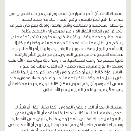
المسلك الثالث: أن الأمر بالفرار من المجذوم ليس من باب العدوى في
شيء، بل هو لأمر طبيعي، وهو انتقال الداء من جسد لجسد
بواسطة الملامسة والمخالطة وشم الرائحة؛ ولذلك يقع في كثير من
الأمراض في العادة انتقال الداء من المريض إلى الصحيح بكثرة
المخالطة، وهذه طريقة ابن قتيبة، قال: المجذوم تشتد رائحته حتى
يسقم من أطال مجالسته ومحادثته ومضاجعته، وكذا يقع كثيرًا
بالمرأة من الرجل وعكسه، وينزع الولد إليه، ولهذا يأمر الأطباء بترك
مخالطة المجذوم لا عن طريق العدوى، بل عن طريق التأثر بالرائحة؛
لأنها تسقم من واظب اشتمامها، قال: ومن ذلك قوله صلى الله عليه
وسلم: «لا يورد ممرض على مصح»؛ لأن الجرب الرطب قد يكون
بالبعير، فإذا خالط الإبل أو حكها وأوى إلى مباركها وصل إليها بالماء
الذي يسيل منه، وكذا بالنظر نحو ما به... وأما قوله: «لا عدوى» فله
معنى آخر، وهو أن يقع المرض بمكان كالطاعون فيفر منه مخافة أن
يصيبه؛ لأن فيه نوعًا من الفرار من قدر الله تعالى.
المسلك الرابع: أن المراد بنفي العدوى- كما ذكرنا آنفًا- أن شيئًا لا
يعدي بطبعه، نفيًا لـما كانت الجاهلية تعتقده أن الأمراض تعدي
بطبعها من غير إضافة إلى الله عز وجل، فأبطل النبي صلى الله عليه
وسلم اعتقادهم ذلك وأكل مع المجذوم؛ ليبين لهم أن الله هو الذي
يمرض ويشفي، ونهاهم عن الدنو منه؛ ليبين لهم أن هذا من