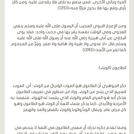
المرة ويأتي الأخرى، فمن سمع به بأرض فلا يقدمن عليه، ومن كان
بأرض وقع بها فلا يخرج فرارًا منه»([25]).
ومن الإعجاز النبوي العجيب أن الرسول صلى الله عليه وسلم ينفي
العدوى وفي الوقت نفسه يقر بها في حديث واحد؛ فقد روى
البخاري عن أبي هريرة رضي الله عنه أن رسول الله صلى الله عليه
وسلم قال: «لا عدوى ولا طيرة ولا هامة ولا صفر، وفِرَّ من المجذوم
كما تفر من الأسد»([26]).
الطاعون (الوباء):
ذكر الجوهري أن الطاعون هو الموت الوَحِيُّ من الوباء؛ أي: الموت
السريع الذي ينتج من الوباء، وزاد ابن منظور في تعريف الطاعون
فذكر أنه هو المرض العام والوباء الذي يفسد له الهواء، فتفسد به
الأمزجة والأبدان، كما يذكر علماء اللغة أن الوباء هو الطاعون وهو
كل مرض عام، ويقال: الوبأ والوبا والوباء بالقصر والمد والهمز.
ومما تقدم ذكره ندرك أن معنى الطاعون في اللغة لا ينحصر في
مرض معين، وإنما يشمل أي مرض يعم الناس وينتشر في البقاع