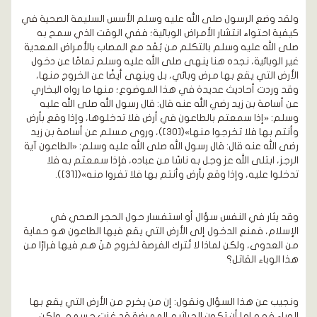
ولقد وضع الرسول صلى الله عليه وسلم الأسس السليمة الصحية في
كيفية احتواء انتشار الأمراض الوبائية؛ ففي الوقت الذي سمح به
صلى الله عليه وسلم بالتكلم من بُعْد مع المصاب بالأمراض المعدية
غير الوبائية، نجده هنا ينهى صلى الله عليه وسلم تمامًا عن دخول
الأرض التي يقع بها مرض وبائي، بل وينهى أيضًا عن الخروج منها،
وقد وردت أحاديث عديدة في هذا الموضوع؛ منها ما رواه البخاري
عن أسامة بن زيد رضي الله عنه قال: قال رسول الله صلى الله عليه
وسلم: «إذا سمعتم بالطاعون في أرض فلا تدخلوها، وإذا وقع بأرض
وأنتم بها فلا تخرجوا منها»([30])، وروى مسلم عن أسامة بن زيد
رضى الله عنه قال: قال رسول الله صلى الله عليه وسلم: «الطاعون آية
الرجز، ابتلى الله عز وجل به ناسًا من عباده، فإذا سمعتم به فلا
تدخلوا عليه، وإذا وقع بأرض وأنتم بها فلا تفروا منه»([31]).
وقد يثار في النفس سؤال أو استفسار حول الحجر الصحي في
الإسلام، فمنع الدخول إلى الأرض التي يقع فيها الطاعون هو حماية
من العدوى، ولكن لماذا لا تُترك الفرصة لخروج مَنْ هم فيها فرارًا من
هذا الوباء القاتل؟
ونجيب عن هذا السؤال ونقول: إن من يخرج من الأرض التي يقع بها
الوباء فهو إما أن تكون الجراثيم الممرضة قد غزت جسمه، ولكن