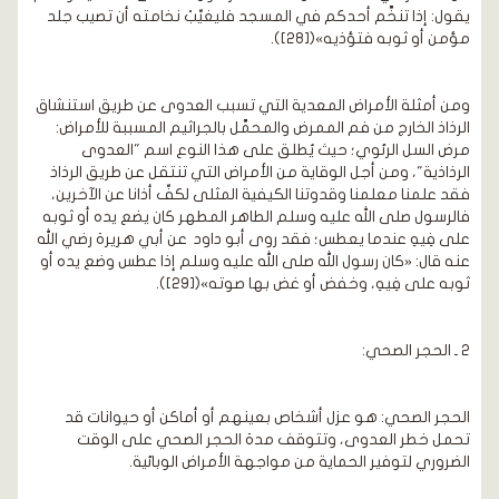
يقول: إذا تنخَّم أحدكم في المسجد فليغيِّبْ نخامته أن تصيب جلد
مؤمن أو ثوبه فتؤذيه»([28]).
ومن أمثلة الأمراض المعدية التي تسبب العدوى عن طريق استنشاق
الرذاذ الخارج من فم الممرض والمحمَّل بالجراثيم المسببة للأمراض:
مرض السل الرئوي؛ حيث يُطلق على هذا النوع اسم "العدوى
الرذاذية"، ومن أجل الوقاية من الأمراض التي تنتقل عن طريق الرذاذ
فقد علمنا معلمنا وقدوتنا الكيفية المثلى لكفِّ أذانا عن الآخرين،
فالرسول صلى الله عليه وسلم الطاهر المطهر كان يضع يده أو ثوبه
على فِيهِ عندما يعطس؛ فقد روى أبو داود عن أبي هريرة رضي الله
عنه قال: «كان رسول الله صلى الله عليه وسلم إذا عطس وضع يده أو
ثوبه على فِيهِ، وخفض أو غض بها صوته»([29]).
2 ـ الحجر الصحي:
الحجر الصحي: هو عزل أشخاص بعينهم أو أماكن أو حيوانات قد
تحمل خطر العدوى، وتتوقف مدة الحجر الصحي على الوقت
الضروري لتوفير الحماية من مواجهة الأمراض الوبائية.