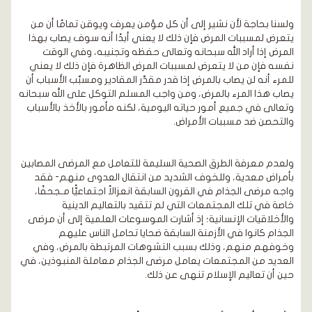
ولسنا بحاجة لأن نشير إلى أن كل مؤمن يعرف ويوقن تمامًا أن من
يتعرض لمسببات المرض فإن ذلك لا يعني أبدًا أنه سوف يصاب بهذا
المرض إذا أراد الله سبحانه وتعالى حفظه وتجنيبه، وفي الوقت
نفسه فإن من لا يتعرض لمسببات المرض الظاهرة فإن ذلك لا يعني
للمرء أنه لن يصاب بالمرض إذا قدر مقدِّر المقادير ومسبِّب الأسباب أن
يصاب هذا المرء بالمرض، ومن واجب المسلم التوكل على الله سبحانه
وتعالى في جميع أمور حياته اليومية، لكنه مأمور بالأخذ بالأسباب
والتحصن ضد مسببات الأمراض.
ولعدم معرفة الطرق الصحية السليمة للتعامل مع المرضى المصابين
بأمراض معدية، وللخوف الشديد من انتقال العدوى منهم- فقد
واجه مرضى الجذام في القرون السابقة انعزالاً اجتماعيًّا مـجحفًا،
خاصة في تلك المجتمعات التي لم تتقيد بالتعاليم الدينية
والأخلاقيات الإنسانية؛ إذ أشارت الموسوعات العلمية إلى أن مرضى
الجذام كانوا في الأزمنة السابقة ضحايا تحامل الناس عليهم
وخوفهم منهم، وذلك بسبب التشوهات المرتبطة بالمرض، وفي
العديد من المجتمعات يعامل مرضى الجذام معاملة المنبوذين، في
حين أن تعاليم الإسلام تنهى عن ذلك.