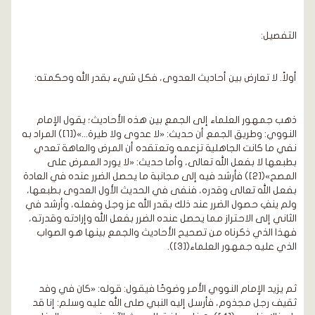
التفصيل:
أولاً. لا تعارض بين أحاديث العدوى، فكل شيء بقدر الله وحكمته:
ذهب جمهور العلماء إلى الجمع بين هذه الأحاديث؛ يقول الإمام
النووي: وطريق الجمع أن حديث: «لا عدوى ولا طيرة...»([1]) المراد به
نفي ما كانت الجاهلية تزعمه وتعتقده أن المرض والعاهة تعدي
بطبعها لا بفعل الله تعالى، وأما حديث: «لا يورد الممرض على
المصح»([2]) فأرشد فيه إلى مجانبة ما يحصل الضرر عنده في العادة
بفعل الله تعالى وقدره، فنفى في الحديث الأول العدوى بطبعها،
ولم ينفِ حصول الضرر عند ذلك بقدر الله عز وجل وفعله، وأرشد في
الثاني إلى الاحتراز مما يحصل عنده الضرر بفعل الله وإرادته وقدرته،
فهذا الذي ذكرناه من تصحيح الأحاديث والجمع بينها هو الصواب
الذي عليه جمهور العلماء([3]).
ثم يزيد الإمام النووي الأمر وضوحًا فيقول: قوله: «كان في وفد
ثقيف رجل مجذوم، فأرسل إليه النبي صلى الله عليه وسلم: إنا قد