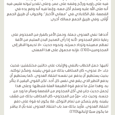
فيه على راويه ورجَّح وقفه على عمر، وعلى تقدير ثبوته فليس فيه
أنه صلى الله عليه وسلم أكل معه، وإنما فيه أنه وضع يده في
القصعة، قال الكلاباذي في "معاني الأخبار": والجواب أن طريق الجمع
أَوْلَى، وفي طريق الجمع مسالك أخرى:
أحدها: نفي العدوى جملة، وحمل الأمر بالفرار من المجذوم على
رعاية خاطر المجذوم؛ لأنه إذا رأى الصحيح البدن السليم من الآفة
تعظم مصيبته وتزداد حسرته، ونحوه حديث: «لا تديموا النظر إلى
المجذومين»([10])، فإنه محمول على هذا المعنى.
ثانيها: حمل الخطاب بالنفي والإثبات على حالتين مختلفتين؛ فحيث
جاء: «لا عدوى» كان المخاطب بذلك من قوِي يقينه، وصحَّح توكله،
بحيث يستطيع أن يدفع عن نفسه اعتقاد العدوى، كما يستطيع أن
يدفع التطير الذي يقع في نفس كل أحد، لكن القوي اليقين لا يتأثر
به، وهذا مثل ما تدفع قوة الطبيعة العلة فتبطلها؛ وعلى هذا
يُحمل حديث جابر في أكل المجذوم من القصعة وسائر ما ورد من
جنسه، وحيث جاء: «فِرَّ من المجذوم» كان المخاطب بذلك من ضعُف
يقينه، ولم يتمكن من تمام التوكل، فلا يكون له قوة على دفع
اعتقاد العدوى، فأريد بذلك سد باب اعتقاد العدوى عنه بأن لا يباشر
ما يكون سببًا لإثباتها([11]).