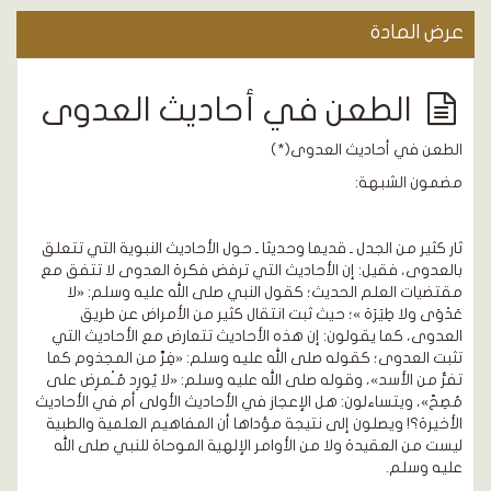
عرض المادة
الطعن في أحاديث العدوى
الطعن في أحاديث العدوى(*)
مضمون الشبهة:
ثار كثير من الجدل ـ قديما وحديثا ـ حول الأحاديث النبوية التي تتعلق
بالعدوى، فقيل: إن الأحاديث التي ترفض فكرة العدوى لا تتفق مع
مقتضيات العلم الحديث؛ كقول النبي صلى الله عليه وسلم: «لا
عَدْوَى ولا طِيَرَة »؛ حيث ثبت انتقال كثير من الأمراض عن طريق
العدوى، كما يقولون: إن هذه الأحاديث تتعارض مع الأحاديث التي
تثبت العدوى؛ كقوله صلى الله عليه وسلم: «فِرَّ من المجذوم كما
تفرُّ من الأسد»، وقوله صلى الله عليه وسلم: «لا يُورِد مُـْمرِض على
مُصِحّ»، ويتساءلون: هل الإعجاز في الأحاديث الأولى أم في الأحاديث
الأخيرة؟! ويصلون إلى نتيجة مؤداها أن المفاهيم العلمية والطبية
ليست من العقيدة ولا من الأوامر الإلهية الموحاة للنبي صلى الله
عليه وسلم.