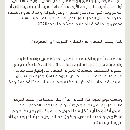
الأجرب فيدخل بينها فيجربها؟ فقال: فمن أعدى الأول؟»([16]) أي:
أول جمل أجرب على وجه الأرض من أعداه؟ فيريد أن ينبه بهذا إلى أن
الله عز وجل هو الذي قدر العدوى وقدر تأثيرها، وأنه لا عدوى تنتقل
بذاتها، بدليل أن الجمل الأول الذي أصابه الجرب لم يـجرب بسبب
عدوى، وإنما قدرة الله عليه، وهكذا ما بعده([17]).
ثانيًا. الإعجاز العلمي في لفظي "المريض" و "الممرض":
لقد عملت أجهزة الكشف والتحليل الحديثة على توسُّع العلوم
والمعرفة في شتى الميادين بشكل هائل للغاية، كما مكَّن توسع
العلوم المتعلقة بمسبِّبات الأمراض العلماء من إظهار علم جديد
أطلق عليه "علم أسباب الأمراض" (Aetiology)، وعرف الإنسان أن
المريض قد يصاب بالأمراض نتيجة تعرضه لمسببات مختلفة ومتنوعة.
وحسب نوع المرض فإن المرض إما أن يظل حبيسًا في جسد المريض
ولا ينتقل إلى من يخالطهم ويآكلهم، ولا تحدث العدوى بهذا
المرض أبدًا، وإما أن ينتقل هذا المرض من المريض إلى من يخالطهم
ويآكلهم، وتحدث العدوى، ويكون هذا المريض ممرضًا لغيره بإذن الله
عز وجل ومشيئته.