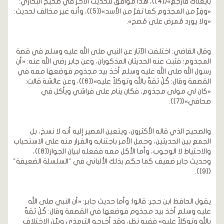
بايعناك فارجع»([4])، هذا موافق للحديث الآخر في صحيح البخاري:
«وفِرَّ من المجذوم كما تفرّ من الأسد»([5])، وأنه غير مخالف لحديث:
«ولا يورد مُمرض على مُصح».
وقال القاضي: اختلفت الآثار عن النبي صلى الله عليه وسلم في قصة
المجذوم؛ فثبت عنه الحديثان المذكوران، وعن جابر رضى الله عنه: «أن
رسول الله صلى الله عليه وسلم أخذ بيد مجذوم فوضعها معه في
القصعة وقال: كُلْ ثقةً بالله وتوكلاً عليه»([6])، وعن عائشة قالت:
«كان لي مولى مجذوم، فكان ينام على فراشي ويأكل في
صحافي»([7]).
والصحيح الذي قاله الأكثرون، ويتعين المصير إليه أنه لا نسخ، بل
الجمع بين الحديثين، وحمل الأمر باجتنابه والفرار منه على الاستحباب
والاحتياط لا الوجوب، وأما الأكل معه ففعله لبيان الجواز([8])،
وحديث جابر ضعيف كما حكم بذلك الألباني في "السلسلة الضعيفة"
([9]).
يقول الحافظ ابن حجر: قالوا: وأما حديث جابر: «أن النبي صلى الله
عليه وسلم أخذ بيد مجذوم فوضعها في القصعة وقال: كُلْ ثقةً
بالله وتوكلاً عليه» ففيه نظر، وقد أخرجه الترمذي وبيَّن الاختلاف