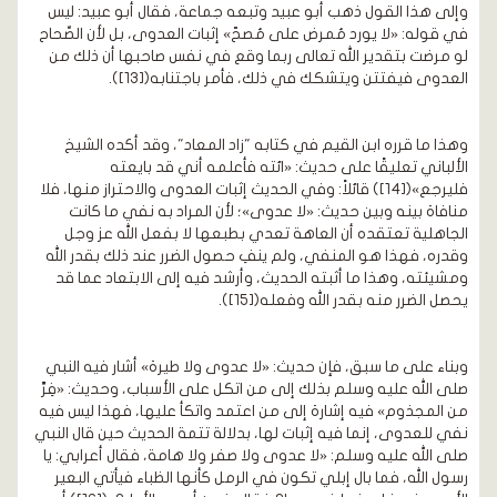
وإلى هذا القول ذهب أبو عبيد وتبعه جماعة، فقال أبو عبيد: ليس
في قوله: «لا يورد مُمرض على مُصحّ» إثبات العدوى، بل لأن الصِّحاح
لو مرضت بتقدير الله تعالى ربما وقع في نفس صاحبها أن ذلك من
العدوى فيفتتن ويتشكك في ذلك، فأمر باجتنابه([13]).
وهذا ما قرره ابن القيم في كتابه "زاد المعاد"، وقد أكده الشيخ
الألباني تعليقًا على حديث: «ائته فأعلمه أني قد بايعته
فليرجع»([14]) قائلاً: وفي الحديث إثبات العدوى والاحتراز منها، فلا
منافاة بينه وبين حديث: «لا عدوى»؛ لأن المراد به نفي ما كانت
الجاهلية تعتقده أن العاهة تعدي بطبعها لا بفعل الله عز وجل
وقدره، فهذا هو المنفي، ولم ينفِ حصول الضرر عند ذلك بقدر الله
ومشيئته، وهذا ما أثبته الحديث، وأرشد فيه إلى الابتعاد عما قد
يحصل الضرر منه بقدر الله وفعله([15]).
وبناء على ما سبق، فإن حديث: «لا عدوى ولا طيرة» أشار فيه النبي
صلى الله عليه وسلم بذلك إلى من اتكل على الأسباب، وحديث: «فِرَّ
من المجذوم» فيه إشارة إلى من اعتمد واتكأ عليها، فهذا ليس فيه
نفي للعدوى، إنما فيه إثبات لها، بدلالة تتمة الحديث حين قال النبي
صلى الله عليه وسلم: «لا عدوى ولا صفر ولا هامة، فقال أعرابي: يا
رسول الله، فما بال إبلي تكون في الرمل كأنها الظباء فيأتي البعير