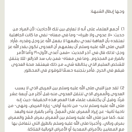
وجها إبطال الشبهة:
1) أجمع العلماء على أنه لا تعارض بين تلك الأحاديث؛ لأن المراد من
حديث: «لا عدوى ولا طيرة»- وما في معناه- نفي ما كانت الجاهلية
تعتقده بأن العاهة تعدي بطبعها لا بفعل الله عز وجل وقدره، فأراد
النبي صلى الله عليه وسلم أن يعلمهم أن العدوى تكون بقدر الله عز
وجل؛ لذلك قال في آخر الحديث: «فمن أعدى الأول»؟! وأما الأمر
بالفرار من المجذوم ـ وما في معناه- فمن باب سد الذرائع؛ لئلا ينتقل
للشخص السليم الذي يخالطه شيء من ذلك فيعتقد صحة العدوى
فيقع في الحرج، فأمر بتجنبه حسمًا للوقوع في المحظور.
2) لقد ميز النبي صلى الله عليه وسلم بين المريض الذي لا يسبب
العدوى والُممرِض الذي تنتقل العدوى منه قبل أكثر من أربعة عشر
قرنًا، وقبل أن يكتشف علماء هذا العصر هذه الحقيقة؛ حيث إنه
صلى الله عليه وسلم ندب- من ناحية أولى- زيارة المريض، ونهى- من
ناحية ثانية- عن إيراد الُممرض على الُمصِحّ، وأمر بالفرار منه والبعد
عنه، كما ميز صلى الله عليه وسلم بين الُممرض بمرض مُعْدٍ والممرض
بمرض وبائي، وأخبرنا صلى الله عليه وسلم بالطرق التي نتعامل بها
مع المصابين بالأمراض المعدية أو الأمراض الوبائية الفتاكة.