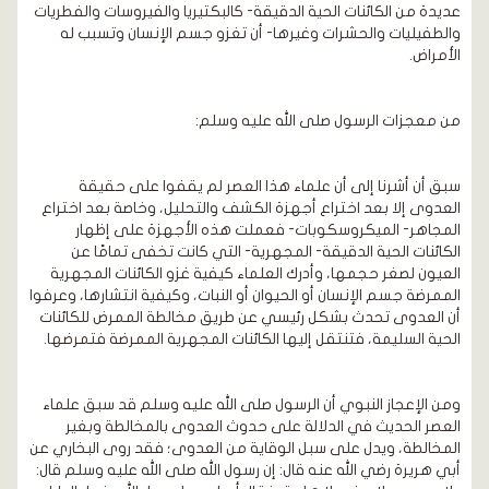
عديدة من الكائنات الحية الدقيقة- كالبكتيريا والفيروسات والفطريات
والطفيليات والحشرات وغيرها- أن تغزو جسم الإنسان وتسبب له
الأمراض.
من معجزات الرسول صلى الله عليه وسلم:
سبق أن أشرنا إلى أن علماء هذا العصر لم يقفوا على حقيقة
العدوى إلا بعد اختراع أجهزة الكشف والتحليل، وخاصة بعد اختراع
المجاهر- الميكروسكوبات- فعملت هذه الأجهزة على إظهار
الكائنات الحية الدقيقة- المجهرية- التي كانت تخفى تمامًا عن
العيون لصغر حجمها، وأدرك العلماء كيفية غزو الكائنات المجهرية
الممرضة جسم الإنسان أو الحيوان أو النبات، وكيفية انتشارها، وعرفوا
أن العدوى تحدث بشكل رئيسي عن طريق مخالطة الممرض للكائنات
الحية السليمة، فتنتقل إليها الكائنات المجهرية الممرضة فتمرضها.
ومن الإعجاز النبوي أن الرسول صلى الله عليه وسلم قد سبق علماء
العصر الحديث في الدلالة على حدوث العدوى بالمخالطة وبغير
المخالطة، ويدل على سبل الوقاية من العدوى؛ فقد روى البخاري عن
أبي هريرة رضي الله عنه قال: إن رسول الله صلى الله عليه وسلم قال: