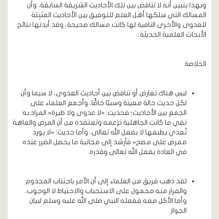
وبهذا يتبين أنه لا تناقض بين تلك الأحاديث الشريفة السابقة، وأن
المسالك التي سلكها أهل العلم للتوفيق بين الأحاديث المثبِتة
للعدوى والأخرى النافية لها كانت مسالك صحيحة، وقد أيدتها نتائج
الأبحاث العلمية الحديثة.
الخلاصة:
ليس هناك تعارض أو تناقض بين أحاديث العدوى، لا سيما وأن
لكل حديث حالة معينة وسببًا خاصًّا، وأجمع العلماء على
الجمع بين الأحاديث؛ فحديث: «لا عدوى ولا طيرة» المراد به
نفي ما كانت الجاهلية تزعمه وتعتقده من أن المرض والعاهة
تُعدي بطبعها لا بفعل الله تعالى، وأما حديث: «لا يورد
ممرض على مصح» فأرشد إلى مجانبة ما يحصل الضرر عنده
في العادة بفعل الله تعالى وقدره.
لقد ذهب فريق من العلماء إلى أن الأمر باجتناب المجذوم
والفرار منه محمول على الاستحباب والاحتياط لا الوجوب،
وأما الأكل معه ففعله النبي صلى الله عليه وسلم لبيان
الجواز.