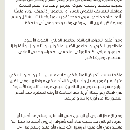
بسرعة عظيمة ويسبب الموت السريع، ولقد جاء العلم الحديث
موافقًا للتعريف اللغوي للوباء أو الطاعون؛ إذ يُعرف الوباء علميًّا
بأنه: ازدياد مفاجئ لمرض معد- تفجرات وبائية- ينتشر بشكل واسع
وسرعة كبيرة بين الناس، وفي وقت واحد وفي أي منطقة.
ومن أمثلة الأمراض الوبائية: الطاعون الدبلي- الموت الأسود-
والطاعون البقري، والطاعون الكبير، والكوليرا، والأنفلونزا، وأنفلونزا
الطيور، وأمراض الكبد الوبائي، والحمى الصفراء، وحمى الوادي
المتصدع، وغيرها كثير.
ولقد تسببت الأمراض الوبائية في هلاك ملايين البشر والحيوانات في
فترة زمنية وجيزة، بل وأدت إلى فناء أمم في مواطنها، وفي القرن
الرابع عشر تسبب نوع من الطاعون الدبلي عُرف بـ "الموت الأسود"
في هلاك ربع سكان أوربا، كما اجتاحت الأوبئة الخطيرة منذ أقدم
العصور كلاًّ من أوربا وآسيا وأفريقيا.
ومن الإعجاز النبوي أن الرسول صلى الله عليه وسلم قد أخبرنا أن
المرض الوبائي قد يسبب فناء أمة بأسرها؛ إذ روى أحمد بن حنبل عن
عائشة رضي الله عنها أن رسول الله صلى الله عليه وسلم قال: «لا