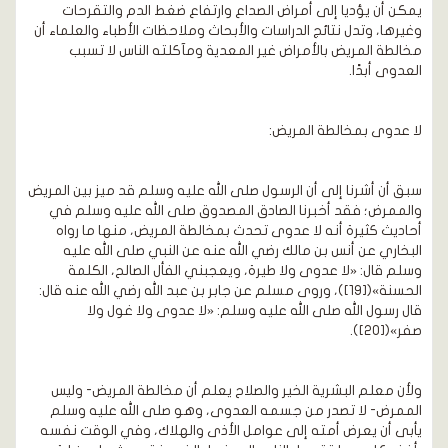
يمكن أن يؤديا إلى أمراض الصداع وارتفاع ضغط الدم والتقرحات
وغيرها، وتدل نتائج الدراسات والأبحاث وملاحظات الأطباء والعلماء أن
مخالطة المريض بالأمراض غير المعدية ومآكلته الناس لا تسبب
العدوى أبدًا.
لا عدوى بمخالطة المريض:
سبق أن أشرنا إلى أن الرسول صلى الله عليه وسلم قد ميز بين المريض
والممرض؛ فقد أخبرنا الصادق المصدوق صلى الله عليه وسلم في
أحاديث كثيرة أنه لا عدوى تحدث بمخالطة المريض، منها ما رواه
البخاري عن أنس بن مالك رضي الله عنه عن النبي صلى الله عليه
وسلم قال: «لا عدوى ولا طيرة، ويعجبني الفأل الصالح، الكلمة
الحسنة»([19])، وروى مسلم عن جابر بن عبد الله رضي الله عنه قال:
قال رسول الله صلى الله عليه وسلم: «لا عدوى ولا غول ولا
صفر»([20]).
ولأن معلم البشرية الخير والصلاح يعلم أن مخالطة المريض- وليس
الممرض- لا تصدر من جسمه العدوى، وهو صلى الله عليه وسلم
يأبى أن يعرض أمته إلى عوامل الأذى والهلاك، وفي الوقت نفسه