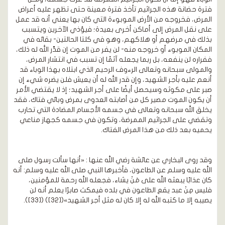
فترة حضانة هذه الجراثيم تأخذ فترة معينة حتى تظهر عليه أعراض
المرض، فخروجه من الأرض الموبوءة التي كان بها يعني أنه قد عمل
على نقل المرض إلى أماكن أخرى بعيدة؛ فيؤذي الآخرين ويتسبب
بذلك في مرضهم أو هلاكهم، وهو في كلتا الحالتين- بقائه في
المكان الموبوء أو خروجه منه- لن يفر من الموت إن قدَّر الله له ذلك،
ففراره لن ينفعه، بل ربما يجعله آثمًا إن تسبب في انتشار المرض،
والمولى سبحانه وتعالى الرءوف الرحيم الذي ابتلاه بهذا الوباء قد
أنعم عليه بأجر الشهيد، وإن قدر الله له أن يعيش فلن يضره شيء إن
صبر على مكوثه وسيحصل أيضًا على أجر الشهيد؛ إذ لا يقتضي الأمر
أن يكون الموت مصير كل من أصابته العدوى بمرض وبائي فتاك، فقد
يخلق الله سبحانه وتعالى في جسمه الأجسام المضادة التي تحارب
وتقضي على الجراثيم الممرضة، وتكون في جسمه كجهاز مناعي
يحميه بعد ذلك من هذا المرض الفتاك.
وقد روى البخاري عن عائشة رضي الله عنها : «أنها سألت رسول صلى
الله عليه وسلم عن الطاعون، فأخبرها النبي صلى الله عليه وسلم: أنه
كان عذابًا يبعثه الله على مَنْ يشاء، فجعله الله رحمة للمؤمنين،
فليس مِنْ عبد يقع الطاعون في بلده فيمكث صابرًا يعلم أنه لن
يصيبه إلا ما كتبه الله له إلا كان له مثل أجر الشهيد»([32]) ([33]).