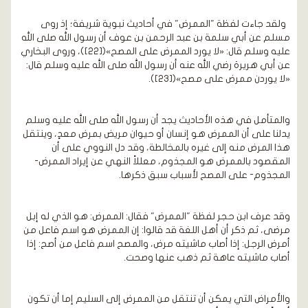
ولقد جاءت لفظة "الممرض" في أحاديث نبوية شريفة؛ إذ روى
مسلم عن أبي سلمة بن عبد الرحمن بن عوف أن رسول الله صلى الله
عليه وسلم قال: «لا يورد الممرض على المصح»([22])، وروى البخاري
عن أبي هريرة رضي الله عنه أن رسول الله صلى الله عليه وسلم قال:
«لا يوردن ممرض على مصح»([23]).
والمتأمل في هذه الأحاديث يجد أن رسول الله صلى الله عليه وسلم
يدلنا على أن الممرض هو إنسان أو حيوان مريض بمرض معدٍ، وينتقل
هذا المرض منه إلى غيره بالمخالطة، وقد دل النووي على أن
المقصود بالممرض هو المجذوم، معللاً النهي عن إيراد الممرض-
المجذوم- على المصح لأسباب سبق ذكرها.
وقد عرف ابن حجر لفظة "الممرض" فقال: الممرض: هو الذي له إبل
مرضى، ثم ذكر أن أهل اللغة قد قالوا: إن الممرض هو اسم فاعل من
أمرض الرجل: إذا أصاب ماشيته مرض، والمصح اسم فاعل من أصح: إذا
أصاب ماشيته عاهة ثم ذهب عنها وصحت.
والأمراض التي يمكن أن تنتقل من الممرض إلى السليم إما أن تكون