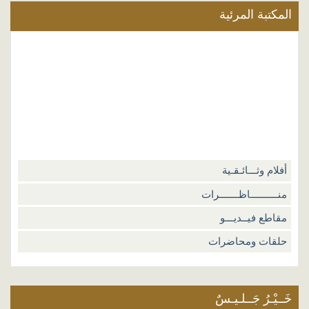
 شُبُهَاتٌ حَوْلَ السُنَةِ
 شُبُهَاتٌ حَوْلَ النَّبِيِّ
 الصحابةُ وَآلِ البَيْتَ
 التَّشْرِيعُ الإِسْلَامِيُّ
 تَـحــــريــــرُ المــــرأَةِ
مكتبة المرئية