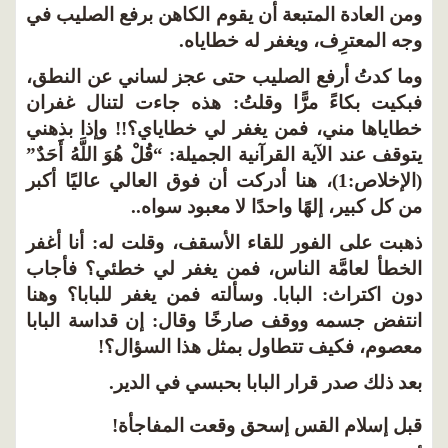
ن العادة المتبعة أن يقوم الكاهن برفع الصليب في
ه المعترِف، ويغفر له خطاياه.
ا كدتُ أرفع الصليب حتى عجز لساني عن النطق،
كيت بكاءً مرًّا وقلتُ: هذه جاءت لتنال غفران
اياها مني، فمن يغفر لي خطاياي؟!! وإذا بذهني
وقف عند الآية القرآنية الجميلة: “قُلْ هُوَ اللَّهُ أَحَدٌ”
(الإخلاص:1)، هنا أدركت أن فوق العالي عاليًا أكبر
 كل كبير، إلهًا واحدًا لا معبود سواه..
بت على الفور للقاء الأسقف، وقلت له: أنا أغفر
خطأ لعامَّة الناس، فمن يغفر لي خطئي؟ فأجاب
ن اكتراث: البابا. وسألته فمن يغفر للبابا؟ وهنا
تفض جسمه ووقف صارخًا وقال: إن قداسة البابا
صوم، فكيف تتطاول بمثل هذا السؤال؟!
د ذلك صدر قرار البابا بحبسي في الدير.
ل إسلام القس إسحق وقعت المفاجأة!