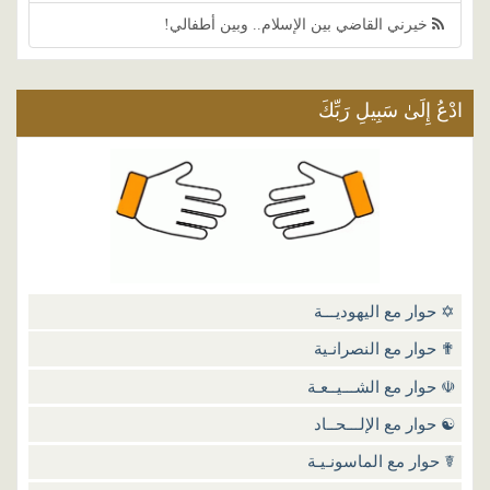
خيرني القاضي بين الإسلام.. وبين أطفالي!
عُ إِلَىٰ سَبِيلِ رَبِّكَ
 حوار مع اليهوديـــة
 حوار مع النصرانـية
 حوار مع الشـــيــعـة
 حوار مع الإلـــحــاد