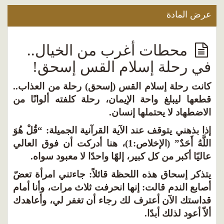
ض المادة
محطات أغرب من الخيال..
ي رحلة إسلام القس إسحق!
نت رحلة إسلام القس (إسحق) رحلة من العذاب..
عها ليبلغ واحة الإيمان، رحلة كلفته ألوانًا من
اضطهاد لا يحتملها إنسان.
ا بذهني يتوقف عند الآية القرآنية الجميلة: “قُلْ هُوَ
اللَّهُ أَحَدٌ” (الإخلاص:1)، هنا أدركت أن فوق العالي
ليًا أكبر من كل كبير، إلهًا واحدًا لا معبود سواه.
ذكر إسحاق هذه اللحظة قائلاً: جاءتني امرأة تعضّ
ابع الندم قالت: إنها انحرفت ثلاث مرات، وأنا أمام
استك الآن أعترف لك رجاء أن تغفر لي، وأعاهدك
اّ أعود لذلك أبدًا.