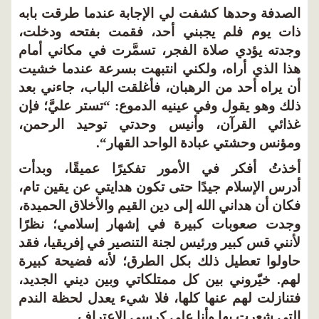
صدفة وحدها كشفت لي الإجابة عندما طرقت بابه
ت يوم فلم يجبني أحد، فقمت بفتحه ودخلت،
دته يؤدي صلاة الفجر، تسمَّرت في مكاني أمام
ا الذي أراه، ولكني انتبهت بسرعة عندما خشيت
 يراه أحد من الرهبان، فأغلقت الباب، جاءني بعد
ك وهو يقول وفي عينيه الدموع: “تستر عليَّ؛ فإن
ائي القرآن، وأنيس وحدتي توحيد الرحمن،
ؤنس وحشتي عبادة الواحد القهار“.
ذتُ أفكر في الأمور تفكيرًا عميقًا، وبدأت
رس الإسلام جيدًا حتى تكون هدايتي عن يقين تام،
ان أن هداني الله إلى دين القيم والأخلاق الحميدة،
دت صعوبات كبيرة في إشهار إسلامي؛ نظرًا
نني قس كبير ورئيس لجنة التنصير في إفريقيا، فقد
ولوا تعطيل ذلك بكل الطرق؛ لأنه فضيحة كبيرة
م. خيّروني بين كل ممتلكاتي وبين ديني الجديد،
نازلت لهم عنها كلها، فلا شيء يعدل لحظة الندم
تي شعرت بها وأنا على كرسي الاعتراف.