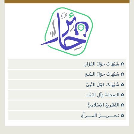
 حوار مع الخـوارج
 حوار مع منكري السنة
بهات وردود
 شُبُهَاتٌ حَوْلَ القُرْآنِ