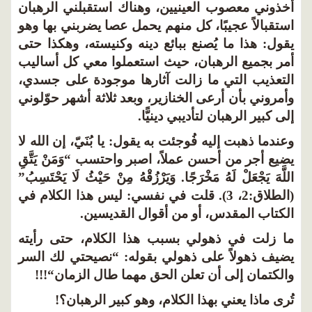
ذوني معصوب العينيين، وهناك استقبلني الرهبان
تقبالاً عجيبًا، كل منهم يحمل عصا يضربني بها وهو
ول: هذا ما يُصنع ببائع دينه وكنيسته، وهكذا حتى
ر بجميع الرهبان، حيث استعملوا معي كل أساليب
تعذيب التي ما زالت آثارها موجودة على جسدي،
مروني بأن أرعى الخنازير، وبعد ثلاثة أشهر حوّلوني
ى كبير الرهبان لتأديبي دينيًّا.
ندما ذهبت إليه فُوجئت به يقول: يا بُنَيّ، إن الله لا
يع أجر من أحسن عملاً، اصبر واحتسب “وَمَنْ يَتَّقِ
َّهَ يَجْعَلْ لَهُ مَخْرَجًا. وَيَرْزُقْهُ مِنْ حَيْثُ لَا يَحْتَسِبُ”
(الطلاق:2، 3). قلت في نفسي: ليس هذا الكلام في
كتاب المقدس، أو من أقوال القديسين.
 زلت في ذهولي بسبب هذا الكلام، حتى رأيته
يف ذهولاً على ذهولي بقوله: “نصيحتي لك السر
لكتمان إلى أن تعلن الحق مهما طال الزمان“!!!
رى ماذا يعني بهذا الكلام، وهو كبير الرهبان؟!