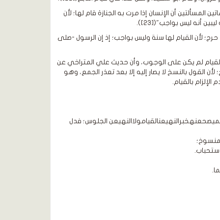
ن المسألتين أن الإنسان إذا مرت به الجنازة قام لها؛ لأن
ن أنه ليس بواجب"([23]).
حرج؛ لأن القيام لها سنة وليس بواجب؛ إذ إن الرسول -صلى
بالقيام لم يكن على الوجوب، وأن حديث علي المتراخي عن
ن القول بالنسخ لا يصار إليه إلا بعد تعذر الجمع، وهو
لإلزام بالقيام.
يصحعنهخبرالنهيعنالقيامولاالنهيعن الجلوس؛ فدل
منسوخ؛
ستحباب.
ا.