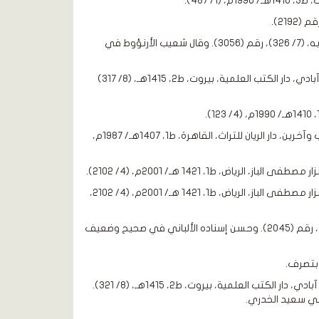
[14]. إسناده حسن: أخرجه ابن حبان في صحيحه، كتاب: الجنائز، باب: المريض وما يتعلق به، (7/ 326)، رقم (3056). وقال شعيب الأرنؤوط في
[15]. عون المعبود شرح سنن أبي داود مع شرح ابن قيم الجوزية، شمس الحق العظيم آبادي، دار الكتب العلمية، بيروت، ط2، 1415هـ، (8/ 317)
[17]. فتح الباري بشرح صحيح البخاري، ابن حجر العسقلاني، تحقيق: محب الدين الخطيب وآخرين، دار الريان للتراث، القاهرة، ط1، 1407هـ/ 1987م،
[19]. نيل الأوطار شرح منتقى الأخبار، الشوكاني، تحقيق: عبد المنعم إبراهيم، مكتبة نزار مصطفى الباز، الرياض، ط1، 1421 هـ/ 2001م، (4/ 2102،
[20]. حسن: أخرجه النسائي في سننه، كتاب: الجنائز، باب: الأمر بالقيام للجنائز، (1/ 626)، رقم (2045). وحسن إسناده الألباني في صحيح وضعيف
[22]. عون المعبود شرح سنن أبي داود مع شرح ابن قيم الجوزية، شمس الحق العظيم آبادي، دار الكتب العلمية، بيروت، ط2، 1415هـ، (8/ 321).
 أبي سعيد الخدري.