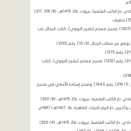
[3]. صحيح البخاري (بشرح فتح الباري)، كتاب: الجنائز، باب: القيام للجنازة، (3/ 212)، رقم (1307). صحيح مسلم (بشرح النووي)، كتاب: الجنائز، باب:
[6]. صحيح البخاري (بشرح فتح الباري)، كتاب: الجنائز، باب: من قام لجنازة يهودي، (3/ 214)، رقم (1312). صحيح مسلم (بشرح النووي)، كتاب:
[8]. صحيح الإسناد: أخرجه النسائي في سننه، كتاب: الجنائز، باب: الرخصة في ترك القيام، (1/ 318)، رقم (1941). وصحح إسناده الألباني في صحيح
[10]. فتح الباري بشرح صحيح البخاري، ابن حجر العسقلاني، تحقيق: محب الدين الخطيب وآخرين، دار الريان للتراث، القاهرة، ط1، 1407هـ/ 1987م،