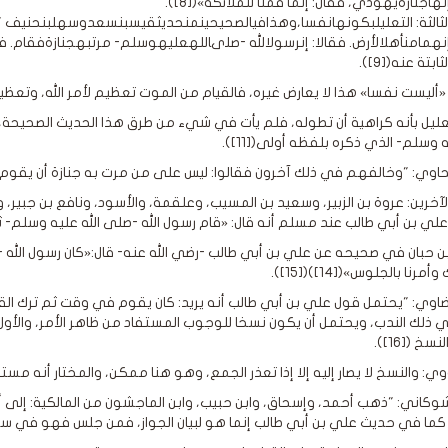
نهاجنازةيهودي، فقال: إنما قمنا للملائكة»([8]).
لثالثة: التعليلبكونهانفسا،وهذافيالصحيحينمنحديثقيسبنسعدوسهلبنحنيف "كا
نهمامنأهلالأرض. فقالا: إنرسولالله -صلىاللهعليهوسلم- مرتبهجنازةفقام.
لثابتة عنه([9]).
«أليست نفسا» هذا لا يعارض غيره، فالقيام من الموت تعظيم لأمر الله، وتعظيم ل
تعليل بأنه كراهية أن تطوله، فلم يأت في شيء من طرق هذا الحديث الصحيحة،
ه وسلم- الذي ذكره بلفظه أولى([11]).
حاوي: "وخالفهم في ذلك آخرون فقالوا: ليس على من مرت به جنازة أن يقوم لها، 
بالآخرين: عروة بن الزبير، وسعيد بن المسيب، وعلقمة، والأسود، ونافع بن جبير
لي بن أبي طالب عند مسلم أنه قال: «قام رسول الله -صلى الله عليه وسلم- ثم ق
ن حبان في صحيحه عن علي بن أبي طالب -رضي الله عنه- قال:«كان رسول الله -ص
مرنا بالجلوس»([14])([15]).
يضاوي: "يحتمل قول علي بن أبي طالب أنه يريد: كان يقوم في وقت ثم ترك القي
في ذلك الندب، ويحتمل أن يكون نسخا للوجوب المستفاد من ظاهر الأمر، والأول 
خ ([16]).
وي: والنسخ لا يصار إليه إلا إذا تعذر الجمع، وهو هنا ممكن، والمختار أنه مستحب،
شوكاني: "ذهب أحمد، وإسحاق، وابن حبيب، وابن الماجشون من المالكية: إلى أن 
ما في حديث علي بن أبي طالب إنما هو لبيان الجواز، فمن جلس فهو في سعة، و