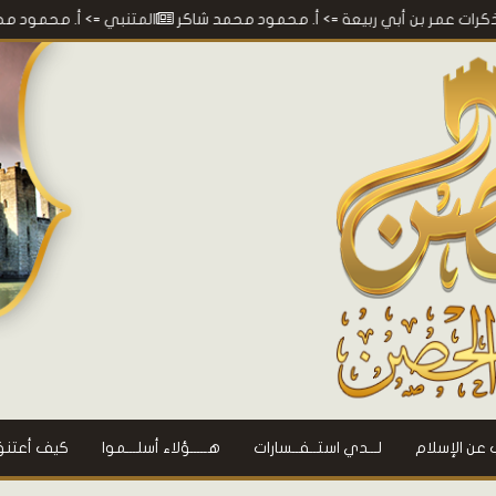
ن أبي ربيعة
=> أ. محمود محمد شاكر
المتنبي
=> أ. محمود محمد شاكر
 عن الإسلام
لـــدي استــفــسارات
هـــــؤلاء أسلـــموا
كيف أعتنق 