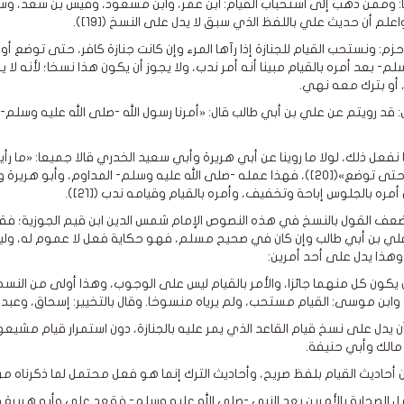
ا: وممن ذهب إلى استحباب القيام: ابن عمر، وابن مسعود، وقيس بن سعد، وس
 واعلم أن حديث علي باللفظ الذي سبق لا يدل على النسخ ([19]).
حزم: ونستحب القيام للجنازة إذا رآها المرء وإن كانت جنازة كافر، حتى توضع أ
م- بعد أمره بالقيام مبينا أنه أمر ندب، ولا يجوز أن يكون هذا نسخا؛ لأنه لا 
 أو بترك معه نهي.
: قد رويتم عن علي بن أبي طالب قال: «أمرنا رسول الله -صلى الله عليه وسلم- 
ا نفعل ذلك، لولا ما روينا عن أبي هريرة وأبي سعيد الخدري قالا جميعا: «ما ر
فجلس حتى توضع»([20])، فهذا عمله -صلى الله عليه وسلم- المداوم، وأب
مره بالجلوس إباحة وتخفيف، وأمره بالقيام وقيامه ندب ([21]).
ف القول بالنسخ في هذه النصوص الإمام شمس الدين ابن قيم الجوزية؛ فقا
ي بن أبي طالب وإن كان في صحيح مسلم، فهو حكاية فعل لا عموم له، وليس 
هذا يدل على أحد أمرين:
ن يكون كل منهما جائزا، والأمر بالقيام ليس على الوجوب، وهذا أولى من النسخ،
وابن موسى: القيام مستحب، ولم يرياه منسوخا. وقال بالتخيير: إسحاق، وعبد ال
 أن يدل على نسخ قيام القاعد الذي يمر عليه بالجنازة، دون استمرار قيام 
الك وأبي حنيفة.
 أن أحاديث القيام بلفظ صريح، وأحاديث الترك إنما هو فعل محتمل لما ذكرناه من
 الصحابة بالأمرين بعد النبي -صلى الله عليه وسلم- فقعد علي وأبو هريرة ومرو