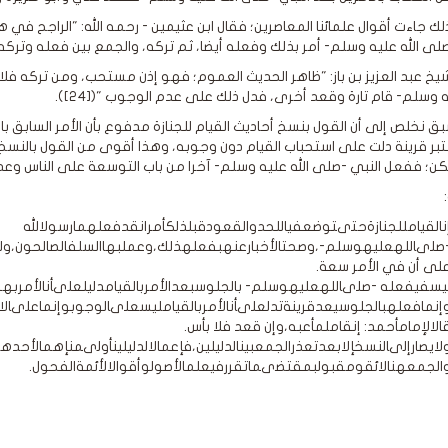
 جاءت أقوال علمائنا المعاصرين؛ فقال ابن عثيمين - رحمه الله: "الراجح في هاتي
لى الله عليه وسلم- أمر بذلك وفعله أيضا، ثم تركه، والجمع بين فعله وتركه ليبي
شيخ عبد العزيز بن باز: "ظاهر الحديث العموم؛ فهو إذن مستحب، ومن تركه فلا 
ه وسلم- قام تارة وقعد أخرى، فدل ذلك على عدم الوجوب "([24]).
ق نخلص إلى أن القول بنسخ أحاديث القيام للجنازة مدفوع بأن الأمر السابق 
عتبر قرينة دلت على استحباب القيام دون وجوبه، وهذا أقوى من القول بالنسخ؛ لأ
ن؛ ففعل النبي -صلى الله عليه وسلم- آخرا من باب التوسعة على الناس وعدم ا
نالقيامللجنازةحتىتوضعفياللحدوالقعودقبلذلكأمرانقدفعلهمارسولالله
صلىاللهعليهوسلم-،وصحتالأخبارعنهبفعلهذلك،وعملبهاالسلفالصالحون،ولم
لى أن في الأمر سعة.
يسفيفعله -صلىاللهعليهوسلم- بالجلوسبعدالأمربالقيامدليلعلىأنالأمربه
إنمافعلهبالجلوسيعدقرينةتدلعلىأنالأمربالقيامليسعلىالوجوبوإنماعلىالا
الالإمامأحمد: إنقاملمأعبه،وإن قعد فلا بأس.
لايصارإلىالنسخإلابعدتعذرالجمعبينالدليلين،فإعمالالدليلينأولىمنإهمالأحدهم
الجمعهنالائقومقبولبمقتضىماتقررفيعلمالأصولوأقوالالأئمةالفحول.