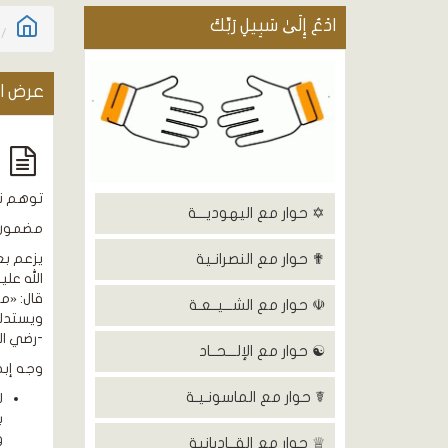
ادْعُ إِلَىٰ سَبِيلِ رَبِّكَ
عرض ال
ت
توهم نس
✡ حوار مع اليهوديـــة
مضمون 
✟ حوار مع النصرانـية
يزعم بع
الله عل
قال: «مر
☫ حوار مع الشـــيــعـة
ويستدلو
-رضي الل
☯ حوار مع الإلـــحــاد
وجه إبط
☤ حوار مع الماسونـيـة
ل
ب
و
♕ حوار مع القــاديانية