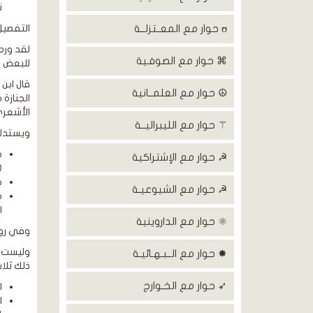
ن
ʊ حوار مع المعــتزلــة
التفصيل
لقد ورد
⌘ حوار مع الصوفـية
للبعض ب
قال ابن
☮ حوار مع العلمــانية
الأشعري
⚚ حوار مع الليبراليــة
ويستدل
ح
☭ حوار مع الإشتراكية
).
ح
☭ حوار مع الشيوعيـة
ح
ا
⚛ حوار مع الداروينية
وفي رواي
وليست ا
✸ حوار مع الــبـهـائيـة
ذلك ثلا
➶ حوار مع الخـوارج
ا
ا