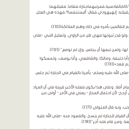
نابالقادسية،فمرتبهماجنازة،فقاما. فقيللهما:
 فقيلله: إنهيهودي،فقال: أليستنفسا؟،فهذه هي العلل
لقائمين بأمره في ذلك وهم الملائكة([10]).
 ولو قدر ثبوتها فهي ظن من الراوي، وتعليل النبي -صلى
ولمن تبعها أن يجلس، وإن لم توضع" ([12]).
، وأبا حنيفة، ومالكا، والشافعي، وأبا يوسف، وتمسكوا
عد»([13]).
لى الله عليه وسلم- يأمرنا بالقيام في الجنازة ثم جلس
ام أصلا، وعلى هذا يكون فعله الأخير قرينة في أن المراد
أرجح؛ لأن احتمال المجاز - يعني في الأمر - أولى من
 وبه قال المتولي ([17]).
القيام للجنازة لم ينسخ، والقعود منه -صلى الله عليه
من قام فله أجر"([18]).