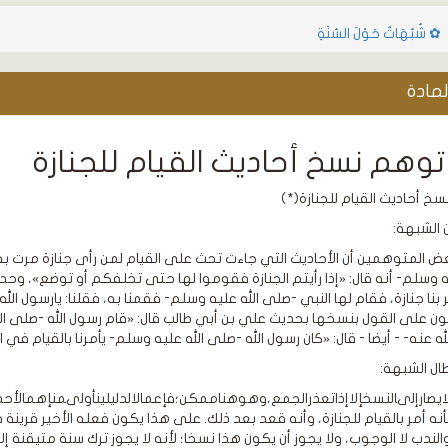
✿ شُبُهَاتٌ حَوْلَ السُنَةِ
مادة
وهم نسخ أحاديث القيام للجنازة
خ أحاديث القيام للجنازة(*)
الشبهة:
ض المتوهمين أن الأحاديث التي جاءت تحث على القيام لمن رأى جنازة مرت ب
يه وسلم- أنه قال: «إذا رأيتم الجنازة فقوموا لها حتى تخلفكم أو توضع»، وحدي
 بنا جنازة، فقام لها النبي -صلى الله عليه وسلم- فقمنا به، فقلنا: يارسول الله
ن على القول بنسخها بحديث علي بن أبي طالب قال: «قام رسول الله -صلى الله
ه عنه- - أيضا - قال: «كان رسول الله -صلى الله عليه وسلم- يأمرنا بالقيام في 
ال الشبهة:
ايصارإلىالنسخإلاإذاتعذرالجمع،وهوهناممكن؛فإعمالالدليلينأولىمنإهمالأحده
أنه أمر بالقيام للجنازة، وأنه قعد بعد ذلك. على هذا يكون فعله الأخير قرينة 
الندب لا الوجوب، ولا يجوز أن يكون هذا نسخا؛ لأنه لا يجوز ترك سنة متيقنة إل