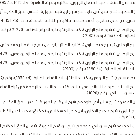
خ في السنة، د. عبد المتعال الجبري، مكتبة وهبة، القاهرة، ط1، 1415هـ/ 1995م.
 1558)، رقم (2182).
لقيام للجنازة، (4/ 1560)، رقم (2190).
ن النسائي برقم (1929).