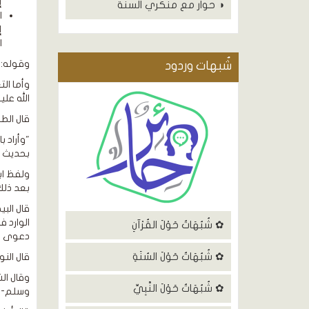
إ
◑ حوار مع منكري السنة
ا
إ
ا
وقوله: 
شٌبهات وردود
وأما ال
الله علي
قال الط
"وأراد 
بحديث ع
ولفظ اب
بعد ذلك وأ
قال الب
الوارد 
✿ شُبُهَاتٌ حَوْلَ القُرْآنِ
دعوى النس
✿ شُبُهَاتٌ حَوْلَ السُنَةِ
قال النو
وقال ال
✿ شُبُهَاتٌ حَوْلَ النَّبِيِّ
وسلم- ك