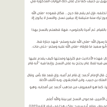
هيل بن حنيف كما تدل على ذلك الروايات المذكورة في
و تخلفه، فإن لم يقم فلا حرج،... فكان قعوده -صلى الله
يجوز ترك سنة متيقنة إلا بيقين نسخ، والنسخ لا يكون إلا
بالقيام، ثم أمرنا بالجلوس»، فهلا قطعتم بالنسخ بهذا
أينا رسول الله -صلى الله عليه وسلم- شهد جنازة قط،
و هريرة وأبو سعيد ما فارقاه -صلى الله عليه وسلم- حتى مات،
ل: فهذه الأحاديث مع كثرتها وصحتها كيف يقدم عليها
فيه لفظ عام يحتج به على النسخ، وإنما فيه "أنه قام
 قال الإمام أحمد: إن قام لم أعبه، وإن قعد فلا بأس. وقال
ملك بن حبيب، وابن الماجشون، وبه تأتلف الأدلة.
مشيعها، كما هو المعروف من مذهب أحمد عن أصحابه، وهو
 الأمرين، فدعوى النسخ غير بينة والله أعلم.
ان، وقام أبو سعيد؛ ولكن هذا في قيام التابع([22]).