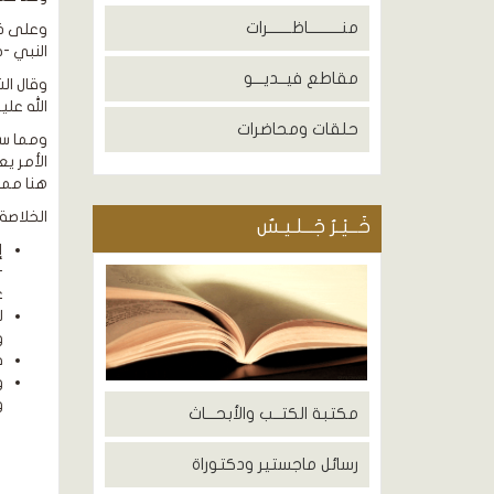
منــــــــــاظـــــــرات
وعلى ذلك
النبي -ص
مقاطع فيــديـــو
وقال ال
الله علي
حلقات ومحاضرات
ومما سب
الأمر ي
هنا ممك
الخلاصة:
خَــيْـرُ جَــلـيـسٌ
إ
-
ع
ل
و
ق
و
و
مكتبة الكتــب والأبحـــاث
رسائل ماجستير ودكتوراة