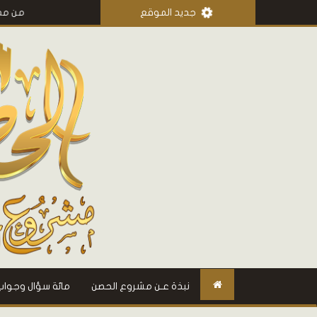
جديد الموقع
من مذكرات عمر ب
نبذة عـن مشروع الحصن
مائة سؤال وجواب