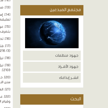
[12]. شرح معاني الآثار، الطحاوي، تحقيق: محمد زهري النجار، دار الكتب العلمية، بيروت، ط3، 1416هـ/ 1996م، (1/ 487).
[13]. صحيح مسلم (بشرح النووي)، كتاب: الجنائز، باب: نسخ القيام للجنازة، (4/ 1560)، رقم (2192).
مجتمع المبدعين
تعليقه 
بتصرف.
[16]. تحفة الأحوذي بشرح جامع الترمذي، المباركفوري، دار الكتب العلمية، بيروت، ط1، 1410هـ/ 1990م، (4/ 123).
(3/ 216).
جهود منظمات
[18]. نيل الأوطار شرح منتقى الأخبار، الشوكاني، تحقيق: عبد المنعم إبراهيم، مكتبة نزار مصطفى الباز، الرياض، ط1، 1421 هـ/ 2001م، (4/ 2102).
جهود الأفــراد
2103).
انشــر إبداعك
سنن النسا
[21]. المحلى، ابن حزم، تحقيق: أحمد محمد شاكر، دار التراث، القاهرة، د. ت، (5/ 154)، بتصرف.
البحث
وقيام ال