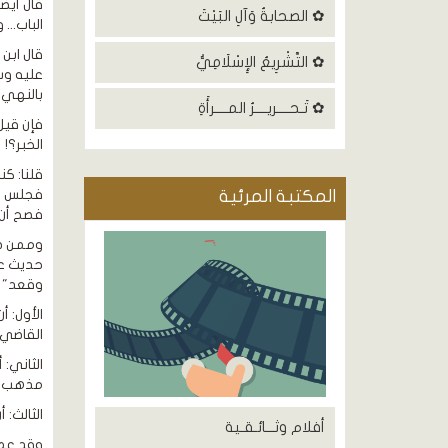
قال أيض
✿ الصحابةُ وَآلِ البَيْتَ
الباب...
قال ابن 
✿ التَّشْرِيعُ الإِسْلَامِيُّ
عليه وسل
بالنهي،
✿ تَـحــــريــــرُ المــــرأَةِ
فإن قيل
الخبر؟!
قلنا: كن
المكتبة المرئية
فصح أن أ
وممن ضع
حديث عل
وقعد" و
الأول: أ
القاضي 
الثاني:
مذهب م
الثالث:
أفلام وثـــائـقـية
وقد عمل