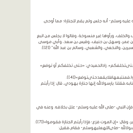
له عليه وسلم- أنه جلس ولم يقم للجنازة؛ مما أوحى
سلف والخلف، ورأوها غير منسوخة، وقالوا لا يجلس من اتبع
د - بل يراه واجبا -، وابن عمر، وسهل بن حنيف، وقيس بن سعد، وأبي موسى
، والنخعي، والشعبي، وسالم بن عبد الله" ([2]).
احتىتخلفكم». زادالحميدي: «حتى تخلفكم أو توضع»
ا،فمنتبعهافلايقعدحتىتوضع»([4]).
فقلنا: يارسولالله إنها جنازة يهودي، قال: إذا رأيتم
 فإن النبي -صلى الله عليه وسلم- علل بخلافه. وعنه في
ل: «إن الموت فزع؛ فإذا رأيتم الجنازة فقوموا»([7]).
تبرسولالله -صلىاللهعليهوسلم- فقام،فقيل: