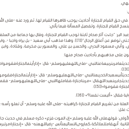
هي.
:
 في حق القيام للجنازة أحاديث يوجب ظاهرها القيام لها، ثم ورد عنه -صلى ال
نسخ القيام للجنازة، وتفصيل المسألة فيما يأتي:
 عبد البر: "جاءت آثار صحاح ثابتة توجب القيام للجنازة، وقال بها جماعة من ال
الجنازة حتى توضع عن أعناق الرجال"([1]). وهذا مذهب أبي سعي
، وأبي مسعود البدري، والحسن بن علي، والمسور بن مخرمة، وقتادة، وابن سيرين
ون على مذهبهم بأحاديث صحاح منها:
ديثعامربنربيعةعنالنبي -صلىاللهعليهوسلم- قال: «إذارأيتمالجنازةفقومو
([3]
ديثأبيسعيدالخدريعنالنبي -صلىاللهعليهوسلم- قال: «إذارأيتمالجنازةفقومو
ديثجابربنعبداللهقال: «مربناجنازة،فقاملهاالنبي -صلىاللهعليهوسلم- فقمنابه،
لجنازة فقوموا»([5]).
ة فقال: «أليست نفسا؟» ([6]).
لعلة من تشريع القيام للجنازة كراهيته -صلى الله عليه وسلم- أن تعلو رأسه؛
ث علل:
لأولى: قولهصلى الله عليه وسلم:«إن الموت فزع» ذكره مسلم في حديث جابر، وقا
لثانية: أنهقامللملائكة،كماروىالنسائيعنأنس -رضياللهعنه- قال: «إنجنازةمر