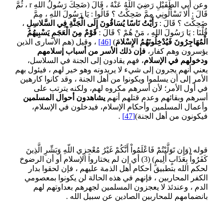
وعن أَبي الطُّفَيْلِ رَضِيَ اللَّهُ عَنْهُ ، قَالَ (ضَحِكَ رَسُولُ اللهِ r ، ثُمَّ
قَالَ : أَلا تَسْأَلُونِي مِمَّ ضَحِكْتُ ؟ قَالُوا : يَا رَسُولَ اللهِ ، مِمَّ
ضَحِكْتَ ؟ قَالَ :
رَأَيْتُ نَاسًا يُسَاقُونَ إِلَى الْجَنَّةِ فِي السَّلاسِلِ
،
قُلْنَا : يَا رَسُولَ اللهِ ، مَنْ هُمْ ؟ قَالَ :
قَوْمٌ مِنَ الْعَجَمِ يَسْبِيهُمُ
الْمُهَاجِرُونَ فَيُدْخِلُونَهُمُ الإِسْلامَ
)
[46]
، وقيل (هم الأسارى الذين
يؤسرون وهم كفار،
فإن ذلك الأسر من أسباب إسلامهم
ودخولهم في الإسلام
، فهم يقادون إلى الجنة في السلاسل،
يعني أنهم يجرون إلى شيء لا يريدونه وهو خير لهم ، فيئول بهم
الأمر إلى أن يسلموا ويكونوا من أهل الجنة ، وقد كانوا كارهين
في أول الأمر؛ لأن أسرهم مكروه لهم، ولكنه يترتب على
أسرهم وبقائهم وعدم قتلهم أنهم
يشاهدون أحوال المسلمين
وأعمال المسلمين وأحكام الإسلام، فيدخلون في الإسلام،
فيكونون من أهل الجنة)
[47]
.
قوله (وَإِن تَوَلَّيْتُمْ فَاعْلَمُواْ أَنَّكُمْ غَيْرُ مُعْجِزِي اللّهِ وَبَشِّرِ الَّذِينَ
كَفَرُواْ بِعَذَابٍ أَلِيمٍ) (3) أي إن لم يختاروا الإسلام أو أن الرضوخ
لحكم الله بتطبيق أحكام أهل الذمة عليهم ، فإن لحقوا بدار
الكفر المحاربين ، فإنهم في هذه الحالة لن يكونوا بمعصومي
الدم ، وعندئذ لا يعجزون المسلمين لجهرهم بعداوتهم لهم
بانضمامهم للمحاربين الصادين عن سبيل الله .