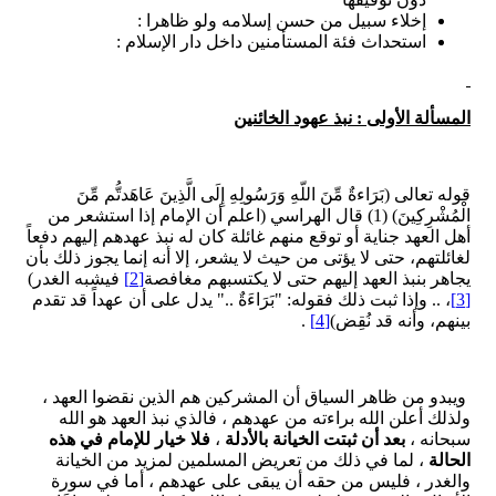
إخلاء سبيل من حسن إسلامه ولو ظاهرا :
استحداث فئة المستأمنين داخل دار الإسلام :
المسألة الأولى : نبذ عهود الخائنين
قوله تعالى (بَرَاءةٌ مِّنَ اللّهِ وَرَسُولِهِ إِلَى الَّذِينَ عَاهَدتُّم مِّنَ
الْمُشْرِكِينَ) (1) قال الهراسي (اعلم أن الإمام إذا استشعر من
أهل العهد جناية أو توقع منهم غائلة كان له نبذ عهدهم إليهم دفعاً
لغائلتهم، حتى لا يؤتى من حيث لا يشعر، إلا أنه إنما يجوز ذلك بأن
يجاهر بنبذ العهد إليهم حتى لا يكتسبهم مغافصة
[2]
فيشبه الغدر)
[3]
، .. وإذا ثبت ذلك فقوله: "بَرَاءَةٌ .." يدل على أن عهداً قد تقدم
بينهم، وأنه قد نُقِض)
[4]
.
ويبدو من ظاهر السياق أن المشركين هم الذين نقضوا العهد ،
ولذلك أعلن الله براءته من عهدهم ، فالذي نبذ العهد هو الله
سبحانه ،
بعد أن ثبتت الخيانة بالأدلة
،
فلا خيار للإمام في هذه
الحالة
، لما في ذلك من تعريض المسلمين لمزيد من الخيانة
والغدر ، فليس من حقه أن يبقى على عهدهم ، أما في سورة