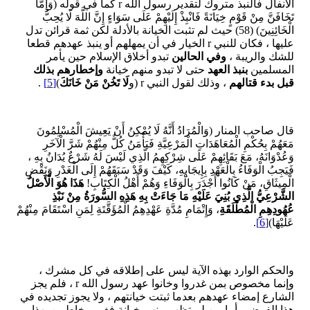
الأنفال فالنبذ متروك لتقدير رسول الله r كما في قوله (وَإِمَّا
تَخَافَنَّ مِنْ قَوْمٍ خِيَانَةً فَانْبِذْ إِلَيْهِمْ عَلَى سَوَاءٍ إِنَّ اللَّهَ لَا يُحِبُّ
الْخَائِنِينَ) (58) حيث لم تثبت الخيانة بالأدلة لكن ثمة قرائن تدل
عليها ، فكان للنبي r الخيار في أن يمهلهم أو ينبذ عهدهم قطعا
للشك والريبة ،
وفي الحالين
تبدو أخلاق الإسلام حين يأمر
المسلمين
بنبذ العهد
حتى لا تبدو منهم خيانة
وإخطارهم بذلك
قبل بدء قتالهم
، وذلك لقول النبي r (و
لَا تَخُنْ مَنْ خَانَكَ
)
[5]
.
قال صاحب المنار (وَالْمُرَادُ أَنَّهُ لَا يُمْكِنُ أَنْ يَعِيشَ الْمُسْلِمُونَ
مَعَهُمْ بِحُكْمِ الْمُعَاهَدَاتِ الْمَرْعِيَّةِ فَيَأْمَنُ كُلٌّ مِنْهُمْ شَرَّ الْآخَرِ
وَعُدْوَانَهُ، مَعَ بَقَائِهِمْ عَلَى شِرْكِهِمُ الَّذِي لَيْسَ لَهُ شَرْعٌ يُدَانُ بِهِ ،
فَيَجِبُ الْوَفَاءُ بِالْعَهْدِ بِإِيجَابِهِ، كَيْفَ وَقَدْ سَبَقَهُمْ إِلَى الْغَدْرِ وَنَقْضِ
الْمِيثَاقِ، مَنْ كَانُوا أَجْدَرَ بِالْوَفَاءِ وَهُمْ أَهْلُ الْكِتَابِ!
هَذَا هُوَ الْأَصْلُ
الشَّرْعِيُّ الَّذِي بُنِيَ عَلَيْهِ مَا جَاءَتْ بِهِ هَذِهِ السُّورَةُ مِنْ نَبْذِ
عُهُودِهِمِ الْمُطْلَقَةِ
، وَإِتْمَامِ مُدَّةِ عَهْدِهِمُ الْمُؤَقَّتَةِ لِمَنِ اسْتَقَامَ مِنْهُمْ
عَلَيْهَا)
[6]
.
والحكم الوارد بهذه الآية ليس على إطلاقه في كل مشرك ،
وإنما مخصوص بمن غدروا وخانوا عهد رسول الله r ، فلم يجز
الشارع إمضاء عهدهم بعدما ثبتت خيانتهم ، ولا يجوز تجديده في
هذا الفرض ، أما من لم تظهر منهم خيانة فغير مخاطبين بهذا