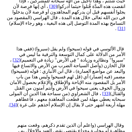
حيث شئتم ، وهذا تأجيلٌ من الله سبحانه للمشركين ، فإذا
انقضت هذه المدَّة قُتلوا حيثما أُدركوا)
[30]
، أي إنها فرصة لأن
يجلوا أنفسهم قبل أن يدركهم المجاهدون أو فرصة لأن يدخلوا
في دين الله تعالى خلال هذه المدة ، قال الهراسي (المقصود من
التسامح بهذه المدة التوصل إلى هذه البغية ، وهو رجاء الإسلام)
.
[31]
قال الألوسي في قوله (سيحوا) ولم يقل (سيروا) (ففي هذا
الأمر من الدلالة على كمال التوسعة والترفية ما ليس في
"سيروا" ونظائره وزيادة " فِى الأرض" زيادة في التعميم)
[32]
،
قال الخازن (وأصل السياحة الضرب من الأرض والاتساع فيها
والبعد عن مواضع العمارة) ، قال ابن الأنباري : قوله (فسيحوا)
مضمر (فيه إضمار) أي (قل لهم فسيحوا وليس هذا من باب
الأمر بل المقصود منه الإباحة والإطلاق والإعلام بحصول الأمان
وزوال الخوف يعني سيحوا في الأرض وأنتم آمنون من القتل
والقتال)
[33]
، قال الشعراوي (من سماحة هذا الدين أن المولى
سبحانه يعطي مهلة لمن قطعت المعاهدة معهم ، فأعطاهم
مهلة أربعة أشهر حتى لا يقال إن الإسلام أخذهم على غرة )
[34]
.
وقال الهراسي (واعلم أن الذين تقدم ذكرهم، وقعت منهم
مظاهرة أو مخابرة وخداع يقتضي نقض العهد والاخلال به ،