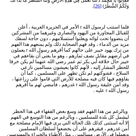
فَقَالُوا يَا مُحَمَّدُ دَعْنَا نَعْمَلْ فِي هَذِهِ الْأَرْضِ وَلَنَا الشَّطْرُ مَا بَدَا لَكَ
وَلَكُمْ الشَّطْرُ)
[26]
.
فلما استتب لرسول الله r الأمر في الجزيرة العربية ، أعلن
للقبائل المجاورة من اليهود والنصارى وغيرهما من المشركين
أن ينضووا تحت لوائه ويعلنوا استسلامهم ، دون حاجة لسفك
مزيد من الدماء ، وقد فهم الصحابة ذلك ولم يمنعهم هذا الفهم
من ترك يهود خيبر على حالهم كما أقرهم رسول الله r يعملون
في أرضهم مقابل نصف ثمارهم ، وهو ما يعني أن بقاءهم في
خيبر حال خلافة أبي بكر ثم عمر رضي الله عنهما لم يكن خرقا
للحظر المشار إليه ، لأنهم كانوا يعيشون مسالمين نازعي
السلاح ، فشوكتهم لم تكن تظهر على المسلمين ، كما أن
بقاؤهم فيها كان فيه مصلحة للأرض التي قاموا على زراعتها ،
وقد أمن خليفة رسول الله r غدرهم ، فأمضي لهم ما أقرهم
رسول الله r عليه .
وبالرغم من هذا الفهم فقد وسع بعض الفقهاء في هذا الحظر
ليشمل كل بلدة للمسلمين ، وبالرغم من هذا التوسع في الفهم
إلا أنه استثنى كذلك تلك الحالة التي يرى فيها الإمام مصلحة مع
أمن غدرهم ، فيقرهم على أن يخضعوا لسلطان المسلمين
ويعملوا في الأرض مسالمين ، مثل الأطباء والخبراء والمهندسين