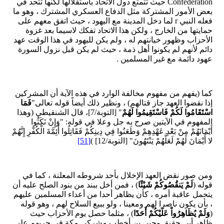
Confederation حيث تتمتع دول الاتحاد باستقلالها لكنها تتحد في
بعض الأمور المشتركة مثل الدفاع العسكري المشترك ، وهو ما
فعله النبي r لما دخل المدينة مع اليهود ، حيث اتفق معهم على
حمايتها من الخارج ، ولكن هذا الاتحاد تفكك لاسيما بعد غزوة
الأحزاب وظهور خيانتهم له ، ولم يكن لليهود في هذا الوقت عهد
دائم لأنهم لم يكونوا أهل ذمة ، حيث لم يكن قبل نزول السورة
عهود دائمة مع غير المسلمين .
كما (يفهم من مفهوم مخالفة الوارد في هذه الآية أن المشركين
إذا نقضوا العهد جاز قتالهم) ، ونظير ذلك أيضاً قوله تعالى"
فَمَا
اسْتَقَامُوا لَكُمْ فَاسْتَقِيمُوا لَهُمْ
" [التوبة/7]، قال الشنقيطي (وهذا
المفهوم في الآيتين صرح به جل وعلا في قوله: "وَإِنْ نَكَثُوا
أَيْمَانَهُمْ مِنْ بَعْدِ عَهْدِهِمْ وَطَعَنُوا فِي دِينِكُمْ فَقَاتِلُوا أَئِمَّةَ الْكُفْرِ إِنَّهُمْ
لا أَيْمَانَ لَهُمْ لَعَلَّهُمْ يَنْتَهُونَ" [التوبة/12] )
[51]
ومن صور نقض العهد الإخلال بأحد شروطه المعلنة ، كما في
قوله (
لَمْ يَنقُصُوكُمْ شَيْئًا
) ، فمن أخل ببند من بنود الصلح عليه أن
يتحمل عاقبة أمره ، كأن يظاهر أحدا من أعداء المسلمين عليهم
، بأن يكون ناصرا لهم ومعينا ، ولو ببيع السلاح لهم ، وهو قوله
(
وَلَمْ يُظَاهِرُواْ عَلَيْكُمْ أَحَدًا
) ، مثلما حصل يوم الأحزاب حيث
ظاهر أبي حقيق وحيي بن أخطب مشركي مكة في حربهم على