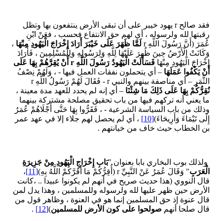
فقد صالح r يهود خيبر على أن تبقى الأرض ينتفعون بها وتظل
رقبتها لله ولرسوله ، أي لهم حق الانتفاع فحسب ، فعَنْ ابْنِ
عُمَرَ (أَنَّ رَسُولَ اللَّهِ r
لَمَّا ظَهَرَ عَلَى خَيْبَرَ أَرَادَ إِخْرَاجَ الْيَهُودِ مِنْهَا
،
وَكَانَتْ الْأَرْضُ حِينَ ظُهِرَ عَلَيْهَا لِلَّهِ وَلِرَسُولِهِ وَلِلْمُسْلِمِينَ ، فَأَرَادَ
إِخْرَاجَ الْيَهُودِ مِنْهَا
فَسَأَلَتْ الْيَهُودُ رَسُولَ اللَّهِ
r
أَنْ يُقِرَّهُمْ بِهَا عَلَى
أَنْ يَكْفُوا عَمَلَهَا
– أي يتحملون نفقات العمل فيها - ، وَلَهُمْ نِصْفُ
الثَّمَرِ – أي مناصفة بينهم والنبي r - فَقَالَ لَهُمْ رَسُولُ اللَّهِ r
نُقِرُّكُمْ بِهَا عَلَى ذَلِكَ مَا شِئْنَا
– أي إنه لم يحدد للعهد مدة معينة ،
ما يعني أنه تركهم فيها من باب تحقيق مصلحة مشتركة بينهما
وذلك من باب السياسة الشرعية - ، فَقَرُّوا بِهَا حَتَّى أَجْلَاهُمْ عُمَرُ
إِلَى تَيْمَاءَ وَأَرِيحَاءَ)
[10]
، أي لم يحصل لهم جلاء إلا في عهد عمر
بن الخطاب حيث خاف من خيانتهم .
ولذلك بوب البخاري بابا بعنوان "
بَاب إِخْرَاجِ الْيَهُودِ مِنْ جَزِيرَةِ
الْعَرَبِ
" وَقَالَ عُمَرُ عَنْ النَّبِيِّ r (أُقِرُّكُمْ مَا أَقَرَّكُمْ اللَّهُ بِهِ)
[11]
،
قال النووي (هذا حديث صريح في أنهم لم يكونوا عبيدا .. ،كانت
الأرض حين ظهر عليها لله ولرسوله وللمسلمين ، وهذا يدل لمن
قال عنوة إذ حق المسلمين إنما هو في العنوة ، وظاهر قول من
قال صلحا أنهم
صولحوا على كون الأرض للمسلمين
)
[12]
.