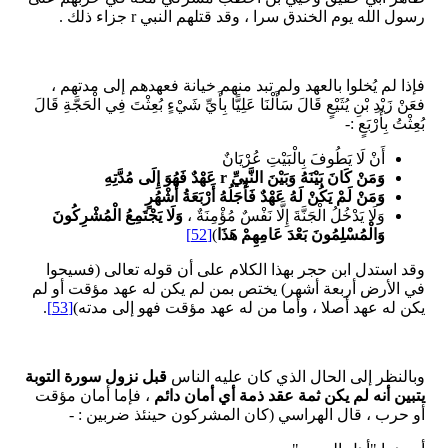
رسول الله يوم الخندق سرا ، وقد قتلهم النبي r جزاء ذلك .
فإذا لم يُخلوا بالعهد ولم تبد منهم خيانة فعهدهم إلى مدتهم ،
فعَنْ زَيْدِ بْنِ يُثَيْعٍ قَالَ سَأَلْنَا عَلِيًّا بِأَيِّ شَيْءٍ بُعِثْتَ فِي الْحَجَّةِ قَالَ
بُعِثْتُ بِأَرْبَعٍ :-
أَنْ لَا يَطُوفَ بِالْبَيْتِ عُرْيَانٌ
وَمَنْ كَانَ بَيْنَهُ وَبَيْنَ النَّبِيِّ
r
عَهْدٌ فَهُوَ إِلَى مُدَّتِهِ
وَمَنْ لَمْ يَكُنْ لَهُ عَهْدٌ فَأَجَلُهُ أَرْبَعَةُ أَشْهُرٍ
وَلَا يَدْخُلُ الْجَنَّةَ إِلَّا نَفْسٌ مُؤْمِنَةٌ ،
وَلَا يَجْتَمِعُ الْمُشْرِكُونَ
وَالْمُسْلِمُونَ بَعْدَ عَامِهِمْ هَذَا
)
[52]
وقد استدل ابن حجر بهذا الكلام على أن قوله تعالى (فسيحوا
في الأرض أربعة أشهر) يختص بمن لم يكن له عهد مؤقت أو لم
يكن له عهد أصلا ، وأما من له عهد مؤقت فهو إلى مدته)
[53]
.
وبالنظر إلى الحال الذي كان عليه الناس
قبل نزول سورة التوبة
يتبين أنه لم يكن ثمة عقد ذمة أي أمان دائم
، فإما أمان مؤقت
أو حرب ، قال الهراسي (كان المشركون حينئذ ضربين : -