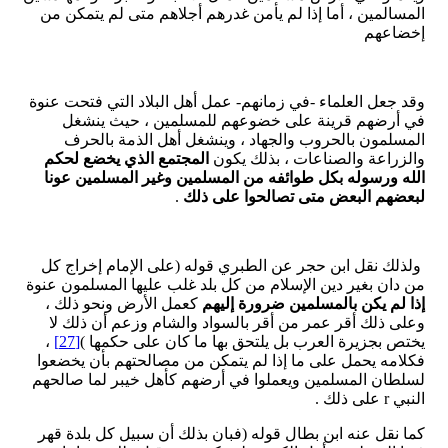
المسالمين ، أما إذا لم يأمن غدرهم أجلاهم متى لم يتمكن من
إخضاعهم
وقد جعل العلماء -في زمانهم- عمل أهل البلاد التي فتحت عنوة
في أرضهم قرينة على خضوعهم للمسلمين ، حيث ينشغل
المسلمون بالحروب والجهاد ، وينشغل أهل الذمة بالحرف
والزراعة والصناعات ، بذلك يكون
المجتمع الذي يخضع لحكم
الله ورسوله بكل طوائفه من المسلمين وغير المسلمين عونا
لبعضهم البعض متى تصالحوا على ذلك
.
ولذلك نقل ابن حجر عن الطبري قوله (على الإمام إخراج كل
من دان بغير دين الإسلام من كل بلد غلب عليها المسلمون عنوة
إذا لم يكن بالمسلمين ضرورة إليهم
كعمل الأرض ونحو ذلك ،
وعلى ذلك أقر عمر من أقر بالسواد والشام وزعم أن ذلك لا
يختص بجزيرة العرب بل يلتحق بها ما كان على حكمها )
[27]
،
فكلامه يحمل على ما إذا لم يتمكن من مصالحتهم بأن يخضعوا
لسلطان المسلمين ويعملوا في أرضهم كأهل خيبر لما صالحهم
النبي r على ذلك .
كما نقل عنه ابن بطال قوله (فبان بذلك أن سبيل كل بلدة قهر