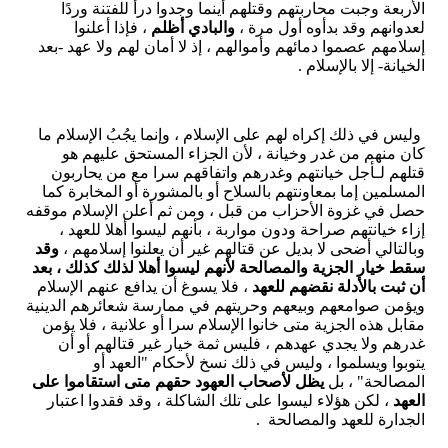
الأربعة وجبت محاربتهم وقتلهم أينما وجدوا درأ للفتنة وردًا
لعدوانهم وقد بدأوه أول مرة ،
والبادي أظلم
، فإذا أعلنوا
إسلامهم عصموا دمائهم وأموالهم ، إذ لا أمان لهم ولا عهد -بعد
الخيانة- إلا بالإسلام .
وليس في ذلك إكراه لهم على الإسلام ، وإنما يجُبُ الإسلام ما
كان منهم من غدر وخيانة ، لأن الجزاء المستحق عليهم هو
قتلهم لـأجل خيانتهم وغدرهم واتفاقهم سرا مع من يحاربون
المسلمين إما بمعاونتهم بالسلاح أو بالمشورة أو المخابرة كما
حصل في غزوة الأحزاب من قبل ، ومن ثم أعلن الإسلام موقفه
إزاء خيانتهم صراحة ودون مواربة ، بأنهم ليسوا أهلا للعهد ،
وبالتالي أضحى لا بديل عن قتالهم غير أن يعلنوا إسلامهم ،
وقد
سقط خيار الجزية والمصالحة لأنهم ليسوا أهلا لذلك كذلك ، بعد
أن ثبت بالأدلة نقضهم للعهد
، فلا يسوغ أن يدافع عنهم الإسلام
ويؤمن صوامعهم وبيعهم وحريتهم في ممارسة شعائرهم الدينية
مقابل هذه الجزية متى خانوا الإسلام سرا أو علانية ، فلا يؤمن
غدرهم ولا يجدي عهدهم ، فليس ثمة خيار غير قتالهم أو أن
يتوبوا ويسلموا ، وليس في ذلك نسخ لأحكام "العهد أو
المصالحة" ، بل
يظل لأصحاب العهود حقهم متى استقاموا على
العهد
، لكن هؤلاء ليسوا على تلك الشاكلة ، وقد فقدوا اعتبار
الجدارة للعهد والمصالحة .