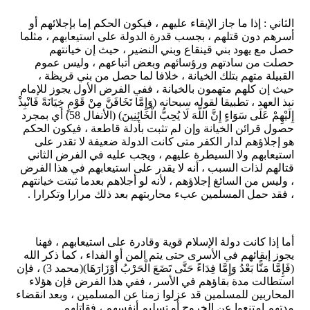
الثاني : إذا ما جاز الإبقاء عليهم ، فيكون الحكم إما بإجلائهم أو
أسرهم دون قتلهم ، بجسب قدرة الدولة على استيعابهم ، مثلما
حصل مع يهود بني قينقاع وبني النضير ، حيث إن خيانتهم
حصلت من سادتهم ورؤسائهم وبعض أتباعهم ، وليس عموم
القبيلة متهم بتلك الخيانة ، خلافا لما حصل من بني قريظة ،
حيث إن كلهم متهمون بالخيانة ، ففي الفرض الأول يجوز للإمام
نبذ العهد ، تطبيقا لقوله سبحانه (وَإِمَّا تَخَافَنَّ مِنْ قَوْمٍ خِيَانَةً فَانْبِذْ
إِلَيْهِمْ عَلَى سَوَاءٍ إِنَّ اللَّهَ لَا يُحِبُّ الْخَائِنِينَ) (الأنفال 58) أي بمجرد
حصول قرائن الخيانة وإن لم تثبت بأدلة قاطعة ، فيكون الحكم
هو إجلاؤهم لدار الكفر متى كانت الدولة ضعيفة لا تقدر على
استيعابهم ولا السيطرة عليهم ، ويجب عليه في الفرض الثاني
قتالهم لذات السبب ، أنه لا يقدر على استيعابهم في هذا الفرض
، وليس من السائغ إجلاؤهم ، لأنه لو أجلاهم بعدما ثبتت خيانتهم
، فقد حمل المسلمين عبء محاربتهم بعد ذلك مرارا وتكرارا .
أما إذا كانت دولة الإسلام قوية وقادرة على استيعابهم ، فهنا
يجوز إبقائهم في الأسرى حتى يتم المن أو الفداء ، كما ذكر الله
(فَإِمَّا مَنًّا بَعْدُ وَإِمَّا فِدَاءً حَتَّى تَضَعَ الْحَرْبُ أَوْزَارَهَا)(محمد 3) ، فإن
استطالت مدة بقاؤهم في الأسر ، ففي هذا الفرض فإن هؤلاء
المحاربين للمسلمين قد عزلوا زمنا عن المسلمين ، وبعد انقضاء
مدتهم امتنعوا عن الخروج أو تسليم أنفسهم ، فقاتلهم