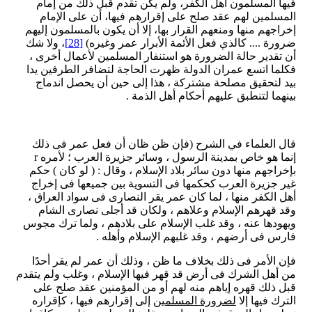
فيها المسلمون أهل الكفر، ولم يكن تقدم قبل ذلك من إمام
المسلمين لهم عقد صلح على إقرارهم فيها، أن على الإمام
إخراجهم منها ومنعهم القرار بها، إلا أن يكون بالمسلمون إليهم
ضرورة .... كالذي فعل الأئمة الأبرار عمر وغيره)
[28]
، ولا شك
أن تقدير حالة الضرورة هو استنفار المسلمين لأعمال أخرى ،
فكلما اتسع عمران الدولة ظهرت الحاجة لتضافر الطرفين يدا
بيد لتحقيق مصلحة مشتركة ، هذا إلى حين أن يحصل اندماج
بينهما لتنطبق عليهم أحكام أهل الذمة .
قال العلماء في الشرح (فإن ظن ظان أن فعل عمر فى ذلك
إنما هو خاص بمدينة الرسول ، وسائر جزيرة العرب ؛ لأمره r
بإخراجهم منها دون سائر بلاد الإسلام ، وقال : ( لو كان ) حكم
غير جزيرة العرب كحكمها فى التسوية بين جميعها فى إخراج
أهل الكفر منها ، لما كان عمر يقر النصارى فى سواد العراق ،
وقد قهرهم الإسلام وعلاهم ، ولكان قد أجلى نصارى الشام
ويهودها عنه ، وقد غلب الإسلام على بلادهم ، ولما ترك مجوس
فارس فى أرضهم ، وقد غلبهم الإسلام وأهله .
فإن الأمر فى ذلك بخلاف ما ظن ، وذلك أن عمر لم يقر أحدًا
من أهل الشرك فى أرض قد قهر فيها الإسلام ، وغلب ولم يتقدم
قبل ذلك قهره إياهم منه لهم أو من المؤمنين عقد صلح على
الترك فيها إلا
لضرورة المسلمين
إلى إقرارهم فيها ، كإقراره