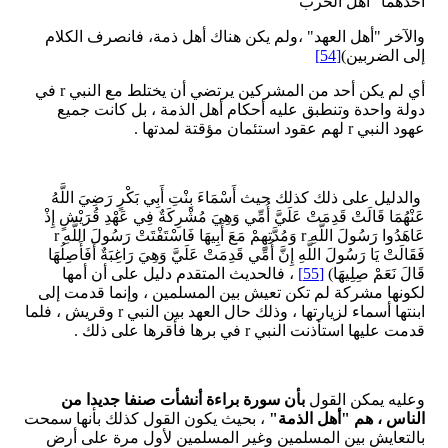
أحدهما "أهل الحرب"
والآخر "أهل العهد" ،ولم يكن هناك أهل ذمة، فانصرف الكلام
إلى الضربين)
[54]
أي لم يكن أحد من المشركين يرتضي أن يختلط مع النبي r في
دولة واحدة وتنطبق عليه أحكام أهل الذمة ، بل كانت جميع
عهود النبي r لهم عقود استئمان مؤقتة لمدتها .
والدليل على ذلك كذلك حيث أَسْمَاءَ بِنْتِ أَبِي بَكْرٍ رَضِيَ اللَّهُ
عَنْهُمَا قَالَتْ قَدِمَتْ عَلَيَّ أُمِّي وَهِيَ مُشْرِكَةٌ فِي عَهْدِ قُرَيْشٍ إِذْ
عَاهَدُوا رَسُولَ اللَّهِ r وَمُدَّتِهِمْ مَعَ أَبِيهَا فَاسْتَفْتَتْ رَسُولَ اللَّهِ r
فَقَالَتْ يَا رَسُولَ اللَّهِ إِنَّ أُمِّي قَدِمَتْ عَلَيَّ وَهِيَ رَاغِبَةٌ أَفَأَصِلُهَا
قَالَ نَعَمْ صِلِيهَا)
[55]
، فالحديث المتقدم دليل على أن أمها
لكونها مشركة لم تكن تعيش بين المسلمين ، وإنما قدمت إلى
ابنتها أسماء لزيارتها ، وذلك حال العهد بين النبي r وقريش ، فلما
قدمت عليها استأذنت النبي r في برها فأقرها على ذلك .
وعليه يمكن القول
بأن سورة براءة أنشأت صنفا جديدا من
الناس ، هم "أهل الذمة"
، بحيث يكون القول كذلك بأنها سمحت
بالتعايش بين المسلمين وغير المسلمين لأول مرة على أرض