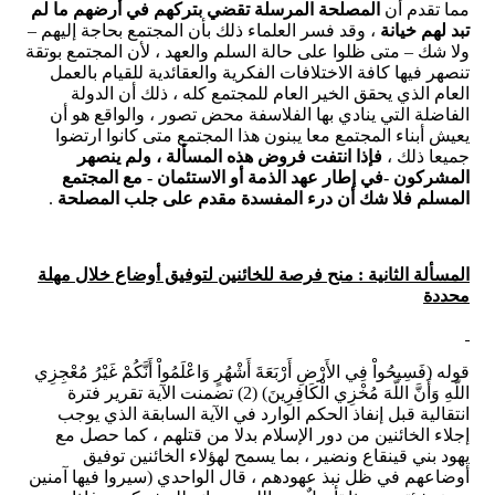
مما تقدم أن
المصلحة المرسلة تقضي بتركهم في أرضهم ما لم
تبد لهم خيانة
، وقد فسر العلماء ذلك بأن المجتمع بحاجة إليهم –
ولا شك – متى ظلوا على حالة السلم والعهد ، لأن المجتمع بوتقة
تنصهر فيها كافة الاختلافات الفكرية والعقائدية للقيام بالعمل
العام الذي يحقق الخير العام للمجتمع كله ، ذلك أن الدولة
الفاضلة التي ينادي بها الفلاسفة محض تصور ، والواقع هو أن
يعيش أبناء المجتمع معا يبنون هذا المجتمع متى كانوا ارتضوا
جميعا ذلك ،
فإذا انتفت فروض هذه المسألة ، ولم ينصهر
المشركون -في إطار عهد الذمة أو الاستئمان - مع المجتمع
المسلم فلا شك أن درء المفسدة مقدم على جلب المصلحة
.
المسألة الثانية :
منح فرصة للخائنين لتوفيق أوضاع خلال مهلة
محددة
قوله (فَسِيحُواْ فِي الأَرْضِ أَرْبَعَةَ أَشْهُرٍ وَاعْلَمُواْ أَنَّكُمْ غَيْرُ مُعْجِزِي
اللّهِ وَأَنَّ اللّهَ مُخْزِي الْكَافِرِينَ) (2) تضمنت الآية تقرير فترة
انتقالية قبل إنفاذ الحكم الوارد في الآية السابقة الذي يوجب
إجلاء الخائنين من دور الإسلام بدلا من قتلهم ، كما حصل مع
يهود بني قينقاع ونضير ، بما يسمح لهؤلاء الخائنين توفيق
أوضاعهم في ظل نبذ عهودهم ، قال الواحدي (سيروا فيها آمنين