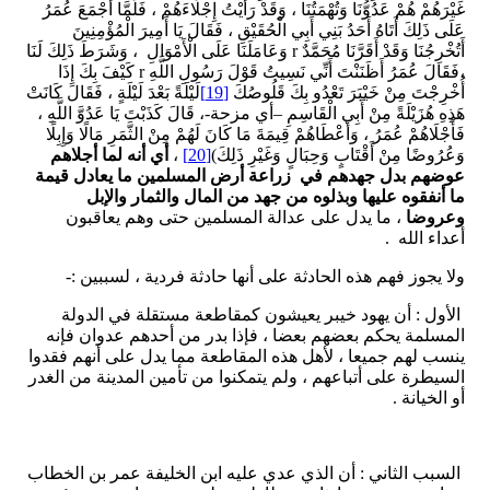
غَيْرَهُمْ هُمْ عَدُوُّنَا وَتُهْمَتُنَا ، وَقَدْ رَأَيْتُ إِجْلَاءَهُمْ ، فَلَمَّا أَجْمَعَ عُمَرُ
عَلَى ذَلِكَ أَتَاهُ أَحَدُ بَنِي أَبِي الْحُقَيْقِ ، فَقَالَ يَا أَمِيرَ الْمُؤْمِنِينَ
أَتُخْرِجُنَا وَقَدْ أَقَرَّنَا مُحَمَّدٌ r وَعَامَلَنَا عَلَى الْأَمْوَالِ ، وَشَرَطَ ذَلِكَ لَنَا
،فَقَالَ عُمَرُ أَظَنَنْتَ أَنِّي نَسِيتُ قَوْلَ رَسُولِ اللَّهِ r كَيْفَ بِكَ إِذَا
أُخْرِجْتَ مِنْ خَيْبَرَ تَعْدُو بِكَ قَلُوصُكَ
[19]
لَيْلَةً بَعْدَ لَيْلَةٍ ، فَقَالَ كَانَتْ
هَذِهِ هُزَيْلَةً مِنْ أَبِي الْقَاسِمِ –أي مزحة-، قَالَ كَذَبْتَ يَا عَدُوَّ اللَّهِ ،
فَأَجْلَاهُمْ عُمَرُ ، وَأَعْطَاهُمْ قِيمَةَ مَا كَانَ لَهُمْ مِنْ الثَّمَرِ مَالًا وَإِبِلًا
وَعُرُوضًا مِنْ أَقْتَابٍ وَحِبَالٍ وَغَيْرِ ذَلِكَ)
[20]
،
أي أنه لما أجلاهم
عوضهم بدل جهدهم في زراعة أرض المسلمين ما يعادل قيمة
ما أنفقوه عليها وبذلوه من جهد من المال والثمار والإبل
وعروضا
، ما يدل على عدالة المسلمين حتى وهم يعاقبون
أعداء الله .
ولا يجوز فهم هذه الحادثة على أنها حادثة فردية ، لسببين :-
الأول : أن يهود خيبر يعيشون كمقاطعة مستقلة في الدولة
المسلمة يحكم بعضهم بعضا ، فإذا بدر من أحدهم عدوان فإنه
ينسب لهم جميعا ، لأهل هذه المقاطعة مما يدل على أنهم فقدوا
السيطرة على أتباعهم ، ولم يتمكنوا من تأمين المدينة من الغدر
أو الخيانة .
السبب الثاني : أن الذي عدي عليه ابن الخليفة عمر بن الخطاب