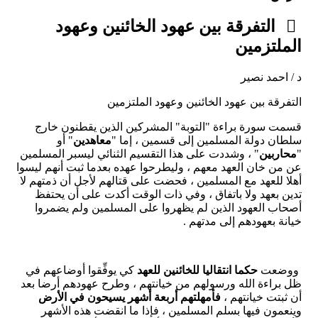
التفرقة بين عهود الخائنين وعهود
الملتزمين
د / احمد نصير
التفرقة بين عهود الخائنين وعهود الملتزمين
قسمت سورة براءة "التوبة" المشركين الذين يقطنون خارج
سلطان دولة المسلمين إلى قسمين ، إما "
معاهدين
" أو
"
محاربين
" ، وشددت على هذا التقسيم الثنائي ليسبر المسلمين
عن من خان العهد معهم ، وليطرحوا عهده بعدما ثبت أنهم ليسوا
أهلا للعهد مع المسلمين ، فحضت على قتالهم لأجل أن ذمتهم لا
تدين بعهد ولا باتفاق ، وفي ذات الوقت أكدت على أن يحتفظ
أصحاب العهود الذين لم يظهروا على المسلمين ولم يضمروا
خيانة بعهودهم إلى مدتهم .
ووضعت
حكما انتقاليا للخائنين للعهد
كي يوفِّقوا أوضاعهم في
ظل براءة الله ورسولهم من خيانتهم ، وطرح عهودهم أرضا بعد
أن ثبتت خيانتهم ،
فأمهلتهم أربعة أشهر يسيحون في الأرض
وينعمون فيها بسلم المسلمين ، فإذا ما انقضت هذه الأشهر