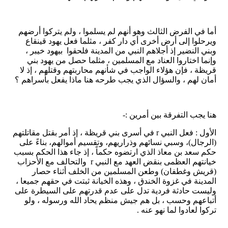
أما في الفرض الثالث وهو أنهم لم يسلموا ، ولم يتركوا أرضهم
ويرحلوا إلى أرض أخرى أي دار كفر ، مثلما فعل يهود قينقاع
وبني النضير إذ أجلاهم النبي من المدينة فلحقوا بيهود خيبر ،
وإنما اختاروا العناد مع المسلمين ، مثلما حصل من يهود بني
قريظة ، فإن هؤلاء الواجب في شأنهم محاربتهم وقتلهم ، إذ لا
أمان لهم ، والسؤال الذي يجب طرحه هنا ماذا يفعل بأسراهم ؟
هنا يجب التفرقة بين أمرين :-
الأول : فعل النبي r في أسرى بني قريظة ، إذ أمر بقتل مقاتلتهم
(الرجال)، وسبي نسائهم وذراريهم، وتقسيم أموالهم، بناءً على
حكم سعد بن معاذ الذي ارتضوه حكماً ، إذ جاء هذا الحكم بسبب
خيانتهم العظمى بنقض العهد مع النبي r والتحالف مع الأحزاب
(قريش وغطفان) وطعن المسلمين من الخلف أثناء حصار
المدينة في غزوة الخندق ، وهذه الخيانة ثبتت في حقهم جميعا ،
وليست حادثة فردية تدل على عدم قدرتهم على السيطرة على
أتباعهم وحسب ، بل هم جيش منظم يحاد الله ورسوله ، ولو
تركوا لعادوا لما نهو عنه .