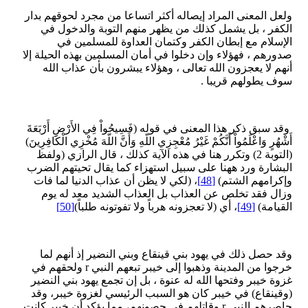
ولعل المعنى المراد إيصاله أكثر اتساعا من مجرد لحوقهم بدار
الكفر ، بل يشمل كذلك من يظهر منهم التوبة والدخول في
الإسلام مع إبطان الكفر وكتمان العداوة للمسلمين في
صدورهم ، فهؤلاء وإن دخلوا في أمان المسلمين بهذه الحيلة إلا
أنهم لا يعجزون الله تعالى ، وهؤلاء يبشرون بأن عذاب الله
سوف يطولهم قريبا .
وقد سبق ذكر هذا المعنى في قوله (فَسِيحُواْ فِي الأَرْضِ أَرْبَعَةَ
أَشْهُرٍ وَاعْلَمُواْ أَنَّكُمْ غَيْرُ مُعْجِزِي اللّهِ وَأَنَّ اللّهَ مُخْزِي الْكَافِرِينَ)
(التوبة 2) وتكرر هنا في هذه الآية كذلك ، قال الرازي (ولفظ
البشارة ورد ههنا على سبيل استهزاء كما يقال تحيتهم الضرب
وإكرامهم الشتم)
[48]
، (لكي لا يظن أن عذاب الدنيا لما فات
وزال فقد تخلص عن العذاب بل العذاب الشديد معد له يوم
القيامة)
[49]
، أي (لا تعجزونه هرباً ولا تفوتونه طلباً)
[50]
وقد حصل ذلك في يهود بني قينقاع وبني النضير إذ أنهم لما
خرجوا من المدينة وذهبوا إلى خيبر تبعهم النبي r ولحقهم في
غزوة خيبر وفتحها الله له عنوة ، بل إن تجمع يهود بني النضير
(وقينقاع) في خيبر كان هو السبب الرئيسي لغزوة خيبر، وقد
حاصرهم النبي r وقاتلهم في حصونهم، مما يؤكد أن خيبر كانت