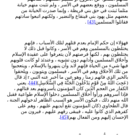
المسلمون ، ووقع بعضهم في الأسر ، ولم تثبت منهم خيانة
مثلما ثبتت في حق بني قريظة ، وإنما صدرت الخيانة من
بعضهم مثل يهود بني قينقاع والنضير ، ولكنهم اتبعوا سادتهم
فقاتلوا المسلمين
[43]
.
فهؤلاء إن حكم الإمام بعدم قتلهم لتلك الأسباب ، فإنهم
يختلطون بالمسلمين وهم في الأسر ، وكانوا قبل ذلك لا
يختلطون بهم ، لكنها فرصتهم لأن يتعرفوا على عقيدة الإسلام
وأخلاق المسلمين وآدابهم دون تشويه ، وعندئذ لو كانت قلوبهم
فيها شيء من الحياة فإنهم لابد وأن ينبهروا بالإسلام ، ويتعجبوا
من تلك الأخلاق وهم في الأسر ، فيسلمون ويتوبون ، ويلحقوا
بالخير الذي فاتهم زمنا ، وهو عين ما أخبر عنه النبي r إذ قال
(عَجِبَ اللَّهُ مِنْ قَوْمٍ يَدْخُلُونَ الْجَنَّةَ فِي السَّلَاسِلِ)
[44]
، يعني
الكفار من العجم الذين كان المؤمنون يأسرونهم بعد قتالهم ،
فإذا أسروهم ورأوا أخلاق المسلمين دخلوا الإسلام طواعية فقبل
الله منهم ذلك ، فيكون الأسر هو السبب الظاهر لدخولهم الجنة ،
قال الطحاوي (كان المؤمنون تقع أيديهم عليهم ، وهم على
كفرهم الذي كانوا عليه ، فيبقى رقهم عليهم ، فيرون من
الإحسان إليهم ومن الفعال بهم)
[45]
.