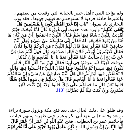
ولم يؤاخذ النبي r أهل خيبر بالخيانة التي وقعت من بعضهم ،
واعتبرها حادثة فردية لا تستوجب معاقبتهم جميعا ، فقد بوب
البخاري بابا بعنوان "
بَاب إِذَا غَدَرَ الْمُشْرِكُونَ بِالْمُسْلِمِينَ هَلْ
يُعْفَى عَنْهُمْ
" وأورد بعده حديث أَبِي هُرَيْرَةَ قَالَ لَمَّا فُتِحَتْ خَيْبَرُ
أُهْدِيَتْ لِلنَّبِيِّ r شَاةٌ فِيهَا سُمٌّ فَقَالَ النَّبِيُّ r اجْمَعُوا إِلَيَّ مَنْ كَانَ هَا
هُنَا مِنْ يَهُودَ فَجُمِعُوا لَهُ فَقَالَ إِنِّي سَائِلُكُمْ عَنْ شَيْءٍ فَهَلْ أَنْتُمْ
صَادِقِيَّ عَنْهُ فَقَالُوا نَعَمْ قَالَ لَهُمْ النَّبِيُّ r مَنْ أَبُوكُمْ قَالُوا فُلَانٌ
فَقَالَ كَذَبْتُمْ بَلْ أَبُوكُمْ فُلَانٌ قَالُوا صَدَقْتَ قَالَ فَهَلْ أَنْتُمْ صَادِقِيَّ
عَنْ شَيْءٍ إِنْ سَأَلْتُ عَنْهُ فَقَالُوا نَعَمْ يَا أَبَا الْقَاسِمِ وَإِنْ كَذَبْنَا
عَرَفْتَ كَذِبَنَا كَمَا عَرَفْتَهُ فِي أَبِينَا فَقَالَ لَهُمْ مَنْ أَهْلُ النَّارِ قَالُوا
نَكُونُ فِيهَا يَسِيرًا ثُمَّ تَخْلُفُونَا فِيهَا فَقَالَ النَّبِيُّ r اخْسَئُوا فِيهَا وَاللَّهِ
لَا نَخْلُفُكُمْ فِيهَا أَبَدًا ثُمَّ قَالَ هَلْ أَنْتُمْ صَادِقِيَّ عَنْ شَيْءٍ إِنْ سَأَلْتُكُمْ
عَنْهُ فَقَالُوا نَعَمْ يَا أَبَا الْقَاسِمِ قَالَ هَلْ جَعَلْتُمْ فِي هَذِهِ
الشَّاةِ سُمًّا
قَالُوا نَعَمْ قَالَ مَا حَمَلَكُمْ عَلَى ذَلِكَ قَالُوا أَرَدْنَا إِنْ كُنْتَ كَاذِبًا
نَسْتَرِيحُ وَإِنْ كُنْتَ نَبِيًّا لَمْ يَضُرَّكَ)
[13]
.
وقد ظلوا على ذلك الحال حتى بعد فتح مكة ونزول سورة براءة
، وبعد وفاته r إلى عهد أبي بكر وعمر حتى ظهرت منهم خيانة ،
فأجلاهم عمر بن الخطاب ، فعَنْ عَبْدِ اللَّهِ بْنِ عُمَرَ أَنَّ
عُمَرَ قَالَ
أَيُّهَا النَّاسُ إِنَّ رَسُولَ اللَّهِ r كَانَ
عَامَلَ يَهُودَ خَيْبَرَ عَلَى أَنَّا نُخْرِجُهُمْ