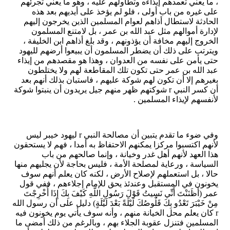
، ما يعني تعمدهم إيذاءه وتطاولهم عليه ، وهو ما يعني تجرئهم
على غيره من باب أولى ، فلو لم يؤخذ على أيديهم بعد هذه
الحادثة لاستطال أذاهم لعوام المسلمين الذين يخرجون إليهم
لإدارة أموالهم مثل عبد الله بن عمر ، بل لامتنع المسلمون
الخروج إليهم مخافة أن يؤذونهم ، وقد بلغ أذاهم ابن الخليفة ،
ويترتب على ذلك أن يضطر المسلمون أن يبيعوا أرضهم لليهود
حتى يأمن على نفسه من العدوان ، وهذا هو مقصدهم من إيذاء
عبد الله بن عمر حتى تكون تلك المقاطعة لهم ولا يختلطون
بغيرهم إلا أن تكون لهم شوكة عليهم ، فاستبان بذلك أنهم بعد
أن كسر النبي r شوكتهم ظهر منهم جيل يريدون أن ينبتوا شوكة
لأنفسهم لإيذاء المسلمين .
وفي ضوء ما تقدم يتبين أن مصالحة النبي r ليهود خيبر ليس
لأنهم اكتسبوا مركزا يمكنهم الاحتفاظ به أمدا ، فهم لا يستحقون
هذا العهد لأنهم أهل غدر وخيانة ، وإنما صالحهم من باب
السياسة ، ورعاية لمصلحة الأمة ، فليس بحاجة لأن يجليهم منها
حالا ، بل استعملهم لإصلاح الأرض ، لكنه كان يعلم أنهم سوف
يخونون في المستقبل وعندئذ يحق للإمام إجلاءهم ، ففي قول
عمر (أَظَنَنْتَ أَنِّي نَسِيتُ قَوْلَ رَسُولِ اللَّهِ كَيْفَ بِكَ إِذَا أُخْرِجْتَ
مِنْ خَيْبَرَ تَعْدُو بِكَ قَلُوصُكَ لَيْلَةً بَعْدَ لَيْلَةٍ) دليل على أن رسول الله
r كان يعلم محل الخيانة منهم ، وأنه سوف يأتي يوم يخونون فيه
المسلمين فتنزل عقوبة الجلاء بهم ، وبالرغم من ذلك أمضى ما