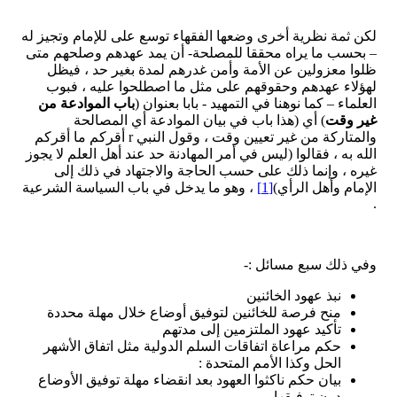
لكن ثمة نظرية أخرى وضعها الفقهاء توسع على للإمام وتجيز له
– بحسب ما يراه محققا للمصلحة- أن يمد عهدهم وصلحهم متى
ظلوا معزولين عن الأمة وأمن غدرهم لمدة بغير حد ، فيظل
لهؤلاء عهدهم وحقوقهم على مثل ما اصطلحوا عليه ، فبوب
العلماء – كما نوهنا في التمهيد - بابا بعنوان (
باب الموادعة من
غير وقت
) أي (هذا باب في بيان الموادعة أي المصالحة
والمتاركة من غير تعيين وقت ، وقول النبي r أقركم ما أقركم
الله به ، فقالوا (ليس في أمر المهادنة حد عند أهل العلم لا يجوز
غيره ، وإنما ذلك على حسب الحاجة والاجتهاد في ذلك إلى
الإمام وأهل الرأي)
[1]
، وهو ما يدخل في باب السياسة الشرعية
.
وفي ذلك سبع مسائل :-
نبذ عهود الخائنين
منح فرصة للخائنين لتوفيق أوضاع خلال مهلة محددة
تأكيد عهود الملتزمين إلى مدتهم
حكم مراعاة اتفاقات السلم الدولية مثل اتفاق الأشهر
الحل وكذا الأمم المتحدة :
بيان حكم ناكثوا العهود بعد انقضاء مهلة توفيق الأوضاع
دون توفيقها