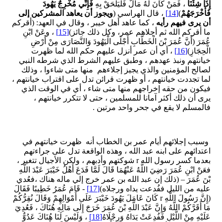
إِذَا شِئْنَا
، فَمَنْ كَانَ لَهُ مَالٌ فَلْيَلْحَقْ بِهِ
فَإِنِّي مُخْرِجٌ يَهُودَ
فَأَخْرَجَهُمْ
)
[14]
، قال الهراسي (
ويجوز أن يعاهد المشركين إلى
أن يرى فيهم رأيه
، كما عاهد أهل خيبر ، وقال في العهد: (أقركم
ما أقركم الله ثم أجلاهم عمر، وكل ذلك جائز)
[15]
، وعَنْ ابْنِ
عُمَرَ (أَنَّ عُمَرَ بْنَ الْخَطَّابِ أَجْلَى الْيَهُودَ وَالنَّصَارَى مِنْ أَرْضِ
الْحِجَازِ)
[16]
، أي أن عمر أنزل عليهم حكم الله لما ظهرت
خيانتهم ونبذ عهدهم ، وطبق عليهم الشرط الذي شرطه النبي
لصالح المؤمنين والذي يجيز إجلاءهم منها متى شاءوا ، وذلك
لما تجددت خيانتهم ، أو ظهرت قرائن تدل على اقتراب خيانتهم ،
فيكون من حقه إخراجهم منها متى شاء ، أي في الوقت الذي
يرى أن ذلك أكثر آمانا للمسلمين ، حتى لا تتكرر خيانتهم ،
فالمسلم لا يقع في جحر واحد مرتين .
وسبب إجلائهم أيام عمر بن الخطاب أنه ظهرت خيانتهم في
اعتدائهم على ابنه عبد الله ، وهذه الواقعة تدل على جراءتهم
بعدما كسر رسول الله r شوكتهم وأدبهم ، ولكن الأجيال تتغير ،
فعَنْ ابْنِ عُمَرَ رَضِيَ اللَّهُ عَنْهُمَا قَالَ لَمَّا فَدَعَ أَهْلُ خَيْبَرَ عَبْدَ اللَّهِ
بْنَ عُمَرَ – (ذلك إن عبد الله بن عمر خرج إلي ماله هناك ،فعُدي
عليه من الليل ففُدعت يداه ورجلاه)
[17]
- قَامَ عُمَرُ خَطِيبًا فَقَالَ
(إِنَّ رَسُولَ اللَّهِ r كَانَ عَامَلَ يَهُودَ خَيْبَرَ عَلَى أَمْوَالِهِمْ وَقَالَ نُقِرُّكُمْ
مَا أَقَرَّكُمْ اللَّهُ وَإِنَّ عَبْدَ اللَّهِ بْنَ عُمَرَ خَرَجَ إِلَى مَالِهِ هُنَاكَ ، فَعُدِيَ
عَلَيْهِ مِنْ اللَّيْلِ فَفُدِعَتْ يَدَاهُ وَرِجْلَاهُ
[18]
، وَلَيْسَ لَنَا هُنَاكَ عَدُوٌّ