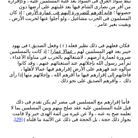
نبط سواد العرق فى السواد بعد غلبة المسلمين عليه ، وكإقراره
من أقر من نصارى الشام فيها بعد غلبتهم على أرضها دون
حصونها ؛
فإنه أقرهم للضرورة إليهم فى عمارة الأرض
؛ إذ كان
المسلمون فى الحرب مشاغيل ، ولو أجلوا عنها لخربت الأرض ،
وبقيت بغير عامر .
فكان فعلهم فى ذلك نظير فعله ( r ) وفعل الصديق t فى يهود
خيبر بعد قهر المسلمين لهم
، عمالا عمارا
؛ إذ كانت بالمسلمين
ضرورة لعمارة أرضهم ، لاشتغالهم بالحرب فى مناوأة الأعداء ،
ثم أمر رسول الله بإجلائهم عند استغنائهم عنهم ، وقد كانوا
سألوه عند قهرهم على الأرض إقرارهم فيها عمالا لأهلها ،
فأجابهم إلى إقرارهم فيها ما أقرهم الله ، وإجلائهم منها إذا رأى
ذلك ، وأقرهم الصديق على نحو ذلك .
فأما إقرارهم مع المسلمين فى مصر لم يكن تقدم فى ذلك
قبل غلبة المسلمين عليه عقد صلح بينهم وبين المسلمين بما لا
نعلمه صح به عنه ، ولا عن غيره من أئمة الهدى خبر ولا قامت
بجواز ذلك حجة ، بل الحجة فى ذلك عن الأئمة ما قلناه )
[29]
.