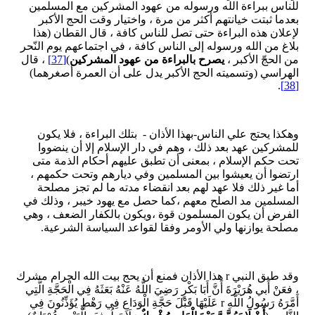
للناس ببراءة الله ورسوله من عهود المشركين مع المسلمين
بعدما ثبتت خيانتهم أكثر من مرة ، واختيار وقت الحج الأكبر
لإعلان هذه البراءة حتى تصل للناس كافة ، قال القطان (هذا
بلاغ من الله ورسوله إلى الناس كافة ، في اجتماعهم يوم النّحر
من الحجّ الأكبر ،
يصرح بالبراءة من عهود المشركين
)
[37]
، قال
الهراسي (وتسميته الحج الأكبر يدل على أن العمرة أصغرهما)
.
[38]
وهكذا يحتج علي الناس-بهذا الأذان - بتلك البراءة ، فلا يكون
للمشركين عهد بعد ذلك ، وهم في دار الإسلام إلا أن ينضووا
تحت حكم الإسلام ، بمعنى أن تطبق عليهم أحكام الذمة متى
ارتضوا أن يعيشوا بين المسلمين وفي ديارهم وتحت حكمهم ،
أما غير ذلك فلا عهد لهم بعد انقضاء مدته ما لم تجز مصلحة
المسلمين مد الصلح معهم ،كما حصل مع يهود خيبر ، وذلك في
الفرض أن يكون المسلمون قوة ،ويكون بالكفار الضعف ، وهي
مصلحة يوازنها ولي الأومر وفقا لقواعد السياسة الشرعية.
وقد طبق النبي r هذا الأذان فمنع أن يحج بيت الله الحرام مشرك
، فعَنْ أَبي هُرَيْرَةَ أَنَّ أَبَا بَكْرٍ رَضِيَ اللَّهُ عَنْهُ بَعَثَهُ فِي الْحَجَّةِ الَّتِي
أَمَّرَهُ رَسُولُ اللَّهِ r عَلَيْهَا قَبْلَ حَجَّةِ الْوَدَاعِ فِي رَهْطٍ يُؤَذِّنُونَ فِي