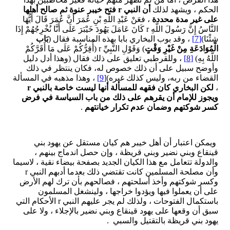
الحكم ، ويشهد لذلك
أن النبي
r
فتح خيبر عنوة ثم صالح أهلها
على غير مدة محددة
، فعَنْ عَبْدِ اللَّهِ بْنِ عُمَرَ أَنَّ عُمَرَ قَالَ أَيُّهَا
النَّاسُ إِنَّ رَسُولَ اللَّهِ r كَانَ عَامَلَ يَهُودَ خَيْبَرَ عَلَى أَنَّا نُخْرِجُهُمْ إِذَا
شِئْنَا)
[7]
، وقد بوب البخاري بابا بهذه المناسبة فقال (
بَاب
الْمُوَادَعَةِ مِنْ غَيْرِ وَقْتٍ
) وَقَوْلِ النَّبِيِّ r (أُقِرُّكُمْ عَلَى مَا أَقَرَّكُمْ
اللَّهُ بِهِ)
[8]
، وللقرطبي تعليق على ذلك فقال (وهذا أدل دليل
وأوضح سبيل على أن ذلك خصوص له، فكان ينتظر في ذلك
القضاء من ربه، وليس كذلك غيره)
[9]
، وهذا مذهبه في المسألة
،
لكن البخاري كان فقهه للمسألة أنها ليست خاصة بالنبي
r
ويجوز للإمام أن يقرهم على ذلك من باب السياسة في فرض
كسر شوكتهم وضمان عدم تكرار خيانتهم
.
ويمكن اعتبار أن أهل خيبر هم كيان مستقل عن يهود بني
قينقاع وبني نضير وبني قريظة ، وإن حصل اندماج بينهم ،
والدولة تتعامل مع هذا الكيان الجديد بصفحة بيضاء نقية ، لاسيما
وأن مصلحة المسلمين كانت تقتضي ذلك بعدما أدبهم النبي r
وكسر شوكتهم وأخذ أسلحتهم ، فصالحهم بأن ترك لهم الأرض
على أن يعملوا فيها ويؤدوا خراجها ، ولينشغل المسلمون
باستكمال الفتوحات ، ولذلك لم يجر عليهم النبي r الأحكام التي
سبق أن وقعها على يهود قينقاع وبني نضير بالإجلاء ، ولا على
يهود بني قريظة بالتقتيل والسبي .