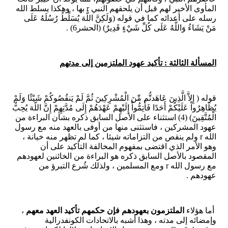
المأوى الأخير لهم قبل أن يلحقهم النبي r بها ، وهكذا يسلط الله
رسله على أعدائه كما في قوله (وَلَكِنَّ اللَّهَ يُسَلِّطُ رُسُلَهُ عَلَى
مَنْ يَشَاءُ وَاللَّهُ عَلَى كُلِّ شَيْءٍ قَدِيرٌ) (الحشر6) .
المسألة الثالثة : تأكيد عهود الملتزمين إلى مدتهم
قوله ( إِلاَّ الَّذِينَ عَاهَدتُّم مِّنَ الْمُشْرِكِينَ ثُمَّ لَمْ يَنقُصُوكُمْ شَيْئًا وَلَمْ
يُظَاهِرُواْ عَلَيْكُمْ أَحَدًا فَأَتِمُّواْ إِلَيْهِمْ عَهْدَهُمْ إِلَى مُدَّتِهِمْ إِنَّ اللّهَ يُحِبُّ
الْمُتَّقِينَ) (4) استثناء على الأصل السابق ذكره بشأن البراءة من
عهود المشركين ، فاستثنى منها من أوفى بالعهد منه مع رسول
الله r ولم ينقص من التزاماته شيئا ، كما لم تظهر منه خيانة ،
وهو الأمر الذي اقتضى بمفهوم المخالفة التأكيد على أن
المقصود بالأصل السابق ذكره هو البراءة من الخائنين لعهودهم
مع رسول الله r ومع المسلمين ، ولذلك شُرع التبرؤ من
عهودهم .
أما هؤلاء
الملتزمون بعهودهم فإن حكمهم تأكيد العهد معهم
،
وإمضائه إلى مدته ، وهذا أشبه بالاتحادات الكونفدرالية