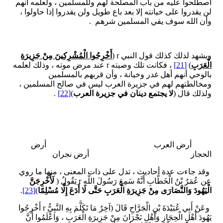
اصطلحوا عليه من باب المصلحة لهم وللمسلمين ، ولعلمه أنهم
لن يقدروا على خيانته إلا بعد باع طويل ولن يقدروا إذا حاولوا ،
وأن الله سوف يقي المسلمين شرهم .
ويشهد لذلك كذلك قول النبي r (
أَخْرِجُوا الْمُشْرِكِينَ مِنْ جَزِيرَةِ
الْعَرَبِ
)
[21]
، فكانت تلك وصيته r عند مرض موته ، وذلك لعلمه
بالوحي أنهم أهل غدر وخيانة ، وأن قربهم بالمسلمين
ومخالطتهم لهم في جزيرة العرب ليس في صالح المسلمين ،
ولذلك قال (
لا يجتمع دينان في جزيرة العرب
)
[22]
.
أرض العرب أرض
الحجاز أرض نجران
وقد جاءت عدة أحاديث ، تدل على ذات المعنى ، منها ما روي
عن عُمَرُ بْنُ الْخَطَّابِ أَنَّهُ سَمِعَ رَسُولَ اللَّهِ r يَقُولُ (
لَأُخْرِجَنَّ
الْيَهُودَ وَالنَّصَارَى مِنْ جَزِيرَةِ الْعَرَبِ حَتَّى لَا أَدَعَ إِلَّا
مُسْلِمًا
)
[23]
.
وعَنْ أَبِي عُبَيْدَةَ بْنِ الْجَرَّاحِ قَالَ (آخِرُ مَا تَكَلَّمَ بِهِ النَّبِيُّ r أَخْرِجُوا
يَهُودَ أَهْلِ الْحِجَازِ وَأَهْلِ نَجْرَانَ مِنْ جَزِيرَةِ الْعَرَبِ ، وَاعْلَمُوا أَنَّ