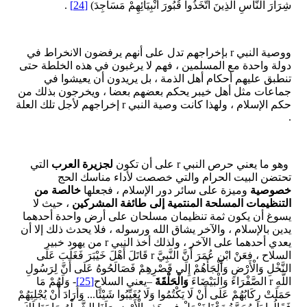
شِرَارَ النَّاسِ الَّذِينَ اتَّخَذُوا قُبُورَ أَنْبِيَائِهِمْ مَسَاجِدَ)
[24]
.
ووصية النبي r بإخراجهم تدل على أنهم يرفضون الانخراط في
دولة واحدة مع المسلمين ، فهم لا يرغبون في هذه الخلطة حتى
تنطبق عليهم أحكام أهل الذمة ، بل يريدون أن يعيشوا في
جماعات مثل أهل خيبر يحكم بعضهم بعضا ، ويخرجون بذلك من
حكم الإسلام ، ولهذا كانت وصية النبي r إخراجهم لأجل تلك العلة
.
وهو ما يعني حرص النبي r على أن تكون
لجزيرة العرب
التي
تحتضن البيت الحرام والتي خصصت لأداء مناسك الحج
خصوصية
وميزة على سائر دور الإسلام ، فجعلها
خالصة من
التنظيمات المسلحة المنتمية إلى طائفة المشركين
، حيث لا
يسوغ أن يكون ثمة تنظيمان مسلحان على أرض واحدة أحدهما
يدين بالإسلام ، والآخر يشاق الله ورسوله ، فلا يحدث ذلك إلا أن
يعدي أحدهما على الآخر ، ولذلك أخذ النبي r من يهود خبير
السلاح ، فعَنْ ابْنِ عُمَرَ أَنَّ النَّبِيَّ r قَاتَلَ أَهْلَ خَيْبَرَ فَغَلَبَ عَلَى
النَّخْلِ وَالْأَرْضِ وَأَلْجَأَهُمْ إِلَى قَصْرِهِمْ فَصَالَحُوهُ عَلَى أَنَّ لِرَسُولِ
اللَّهِ r الصَّفْرَاءَ وَالْبَيْضَاءَ
وَالْحَلْقَةَ
–يعني السلاح
[25]
- وَلَهُمْ مَا
حَمَلَتْ رِكَابُهُمْ عَلَى أَنْ لَا يَكْتُمُوا وَلَا يُغَيِّبُوا شَيْئًا... وَأَرَادَ أَنْ يُجْلِيَهُمْ