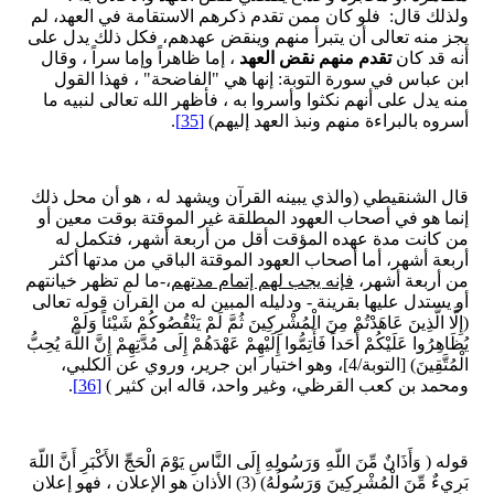
ولذلك قال: فلو كان ممن تقدم ذكرهم الاستقامة في العهد، لم
يجز منه تعالى أن يتبرأ منهم وينقض عهدهم، فكل ذلك يدل على
أنه قد كان
تقدم منهم نقض العهد
، إما ظاهراً وإما سراً ، وقال
ابن عباس في سورة التوبة: إنها هي "الفاضحة" ، فهذا القول
منه يدل على أنهم نكثوا وأسروا به ، فأظهر الله تعالى لنبيه ما
أسروه بالبراءة منهم ونبذ العهد إليهم)
[35]
.
قال الشنقيطي (والذي يبينه القرآن ويشهد له ، هو أن محل ذلك
إنما هو في أصحاب العهود المطلقة غير الموقتة بوقت معين أو
من كانت مدة عهده المؤقت أقل من أربعة أشهر، فتكمل له
أربعة أشهر، أما أصحاب العهود الموقتة الباقي من مدتها أكثر
من أربعة أشهر،
فإنه يجب لهم إتمام مدتهم
،-ما لم تظهر خيانتهم
أو يستدل عليها بقرينة - ودليله المبين له من القرآن قوله تعالى
(إِلَّا الَّذِينَ عَاهَدْتُمْ مِنَ الْمُشْرِكِينَ ثُمَّ لَمْ يَنْقُصُوكُمْ شَيْئاً وَلَمْ
يُظَاهِرُوا عَلَيْكُمْ أَحَداً فَأَتِمُّوا إِلَيْهِمْ عَهْدَهُمْ إِلَى مُدَّتِهِمْ إِنَّ اللَّهَ يُحِبُّ
الْمُتَّقِينَ) [التوبة/4]، وهو اختيار ابن جرير، وروي عن الكلبي،
ومحمد بن كعب القرظي، وغير واحد، قاله ابن كثير )
[36]
.
قوله ( وَأَذَانٌ مِّنَ اللّهِ وَرَسُولِهِ إِلَى النَّاسِ يَوْمَ الْحَجِّ الأَكْبَرِ أَنَّ اللّهَ
بَرِيءٌ مِّنَ الْمُشْرِكِينَ وَرَسُولُهُ) (3) الأذان هو الإعلان ، فهو إعلان