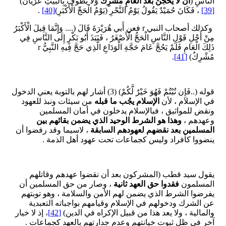
النَّاسِ (
أَنْ لَا يَحُجَّنَّ بَعْدَ الْعَامِ مُشْرِكٌ
وَلَا يَطُوفَ بِالْبَيْتِ عُرْيَانٌ)
[39]
، فَكَانَ حُمَيْدٌ يَقُولُ يَوْمُ النَّحْرِ (يَوْمُ الْحَجِّ الْأَكْبَرِ)
[40]
.
وكذلك أصحاب النبي r فعن أَبي هُرَيْرَةَ قَالَ (.... وَإِنَّمَا قِيلَ الْأَكْبَرُ
مِنْ أَجْلِ قَوْلِ النَّاسِ الْحَجُّ الْأَصْغَرُ ، فَنَبَذَ أَبُو بَكْرٍ إِلَى النَّاسِ فِي
ذَلِكَ الْعَامِ فَلَمْ يَحُجَّ عَامَ حَجَّةِ الْوَدَاعِ الَّذِي حَجَّ فِيهِ النَّبِيُّ r
مُشْرِكٌ)
[41]
.
قوله (..فَإِن تُبْتُمْ فَهُوَ خَيْرٌ لَّكُمْ) (3) أشار لهم بالتوبة يعني الدخول
في الإسلام ، لأن
الإسلام يجُب ما قبله
من سيئات ونبذ للعهود
ونقض للمواثيق ، فبالإسلام يدخلون في أمان المسلمين
وعهدهم ،
وهذا هو الشرط الوحيد الذي يضمن بقائهم بين
المسلمين بعد نقضهم لعهودهم السابقة
، لاسيما وقد رفضوا أن
ينضووا كأفراد وليس كجماعات تحت عهود أهل الذمة .
يقول سيد قطب (المشركون بعد أن نقضوا عهدهم وقاتلهم
المسلمون
فقدوا حق العهد ثانية
، وصار من حق المسلمين أن
يفرضوا الشرط الذي يضمن لهم الأمن والسلامة ، وهو توبتهم
عن الشرك ودخولهم في الإسلام وقيامهم بواجباته التعبدية
والمالية ، ولا يعد هذا من قبيل الإكراه في الدين)
[42]
، إذ لا خيار
آخر في ظل ثبوت خيانتهم وعدم جدارتهم بالعهد كجماعات .