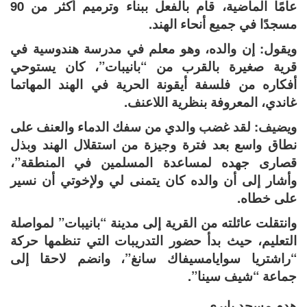
عامًا الماضية، قام بالفعل ببناء وترميم أكثر من 90
مسجدًا في جميع أنحاء الهند.
ويقول: إن والده، وهو معلم في مدرسة هندوسية في
قرية صغيرة بالقرب من “بانيبات”، كان يستوحي
أفكاره من فلسفة أيقونة الحرية في الهند المهاتما
غاندي، المعروفة بنظرية اللاعنف.
ويضيف: لقد غضب والدي من سفك الدماء والعنف على
نطاق واسع بعد فترة وجيزة من استقلال الهند وبذل
قصارى جهده لمساعدة المسلمين في المنطقة”،
وأشار إلى أن والده كان يتمنى لي ولإخوتي أن نسير
على خطاه.
وانتقلت عائلته من القرية إلى مدينة “بانيبات” لمواصلة
التعليم، حيث بدأ حضور التدريبات التي تنظمها حركة
“راشتريا سوايامسيفاك سانغ”، وانضم لاحقا إلى
جماعة “شيف سينا”.
هدم مسجد بابري