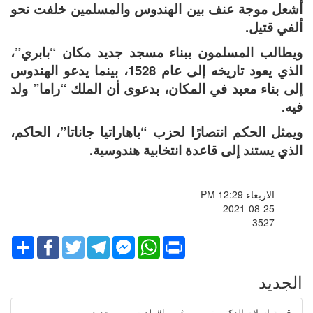
أشعل موجة عنف بين الهندوس والمسلمين خلفت نحو
ألفي قتيل.
ويطالب المسلمون ببناء مسجد جديد مكان “بابري”،
الذي يعود تاريخه إلى عام 1528، بينما يدعو الهندوس
إلى بناء معبد في المكان، بدعوى أن الملك “راما” ولد
فيه.‎
ويمثل الحكم انتصارًا لحزب “باهاراتيا جاناتا”، الحاكم،
الذي يستند إلى قاعدة انتخابية هندوسية.
الاربعاء PM 12:29
2021-08-25
3527
Share
Facebook
Twitter
Telegram
Facebook
WhatsApp
Print
Messenger
الجديد
قصة إسلام الدكتورة مريم غبور |#ولدت_من_جديد