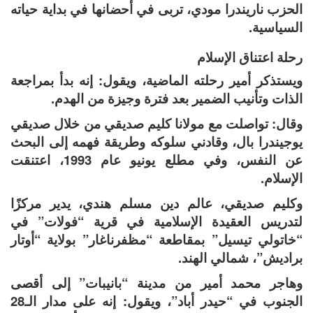
الحزب ناريندرا مودي، تربى في أحضانها في بداية حياته
السياسية.
رحلة اعتناق الإسلام
ويستذكر أمير رحلته الماضية، ويقول: إنه بدأ بمراجعة
الذات وتأنيب الضمير بعد فترة وجيزة من الهدم.
وقال: تواصلت مع مولانا كليم صديقي من خلال صديقي
يوجيندرا بال، وقادني سلوكه وطريقة فهمه إلى البحث
عن النفس، وفي مطلع يونيو عام 1993، اعتنقت
الإسلام.
وكليم صديقي، عالم دين مسلم هندي، يدير مركزًا
لتدريس العقيدة الإسلامية في قرية “فولات” في
“خاتولي تيسيل” بمقاطعة “مظفرناغار” بولاية “أوتار
براديش”، شمالي الهند.
وهاجر محمد أمير من مدينة “بانيبات” إلى أقصى
الجنوب في “حيدر أباد”، ويقول: إنه على مدار الـ28