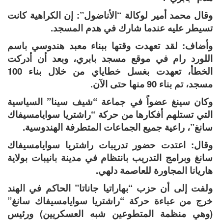
وقال محمد أمير لوكالة “الأناضول”: إن الكراهية كانت
تسيطر عليه عندما شارك في هدم المسجد.
وأضاف: لقد تعهدت وقتها ببناء معبد هندوسي باسم
اللورد رام في موقع مسجد بابري، وبعد أن أدركت
الخطأ، تعهدت بغسل خطاياي من خلال بناء 100
مسجد، تم بناء 90 منها حتى الآن.
وكان سينغ عضواً في جماعة “شيف سينا” السياسية
التي تستلهم أفكارها من حركة “راشتريا سوايامسيفاك
سانغ”، راعية جميع الجماعات المتطرفة الهندوسية.
وقال: اعتدت حضور تدريبات راشتريا سوايامسيفاك
سانغ وبرامج التدريب بانتظام في مدينة بانيبات بولاية
هاريانا المجاورة للعاصمة دلهي.
ولفت إلى أن حزب “بهاراتيا جاناتا” الحاكم في الهند
خرج من عباءة حركة “راشتريا سوايامسيفاك سانغ”
(وهي منظمة المتطوعين شبه العسكريين) ورئيس