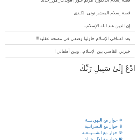
قصة إسلام المبشر توني الكندي
إن الدين عند الله الإسلام..
بعد اعتناقي الإسلام حاولوا وضعي في مصحة عقلية!!!
خيرني القاضي بين الإسلام.. وبين أطفالي!
ادْعُ إِلَىٰ سَبِيلِ رَبِّكَ
✡ حوار مع اليهوديـــة
✟ حوار مع النصرانـية
☫ حوار مع الشـــيــعـة
☯ حوار مع الإلـــحــاد