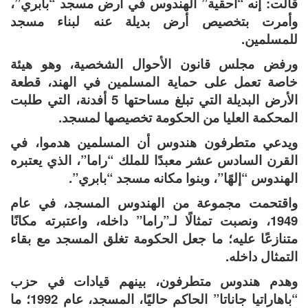
قالت: إنه “أحقية” الهندوس في أرض مسجد “بابري”،
وأمرت بتخصيص أرض بديلة عنه لبناء مسجد
للمسلمين.
ورفض مجلس قانون الأحوال الشخصية، وهو هيئة
خاصة تعمل على حماية المسلمين في الهند، قطعة
الأرض البديلة التي تبلغ مساحتها 5 أفدنة، التي طلبت
المحكمة العليا من الحكومة تخصيصها لمسجد.
ويدعي متطرفون هندوس أن المسلمين هدموا، في
القرن السادس عشر معبدًا للملك “راما”، الذي يعتبره
الهندوس “إلهًا”، وبنوا مكانه مسجد “بابري”.
واقتحمت مجموعة من الهندوس المسجد، في عام
1949، ونصبت تمثالًا لـ”راما” داخله، واعتبرته مكانًا
متنازعًا عليه؛ ما جعل الحكومة تغلق المسجد مع بقاء
التمثال داخله.
وهدم هندوس متطرفون، بينهم قيادات في حزب
“باهاراتيا جاناتا” الحاكم حاليًا، المسجد، عام 1992؛ ما