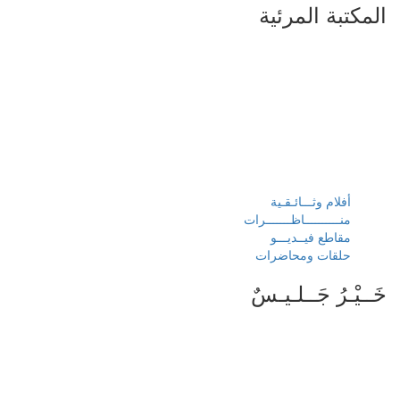
المكتبة المرئية
أفلام وثـــائـقـية
منــــــــــاظـــــــرات
مقاطع فيــديـــو
حلقات ومحاضرات
خَــيْـرُ جَــلـيـسٌ