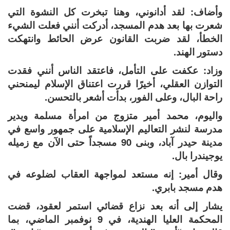
وأضاف: لقد أدانوني، وهنا تبخرت كل النشوة التي
شعرت بها بعد هدم المسجد، أدركت أنني فعلت الشيء
الخطأ، لقد ضربت القانون عرض الحائط وانتهكت
دستور الهند.
وزاد: عكفت على التأمل، فاعتقد الناس أنني فقدت
التوازن العقلي، أخيرًا قررت اعتناق الإسلام ليمنحني
راحة البال، وعلى الفور، بدأت أشعر بالتحسن.
واليوم، محمد أمير متزوج من امرأة مسلمة ويدير
مدرسة لنشر التعاليم الإسلامية على جمهور واسع في
مدينة حيدر آباد، وبنى 90 مسجداً حتى الآن مع زميله
يوجيندرا بال.
وقال أمير: إنه مستعد لمواجهة العقاب لضلوعه في
هدم مسجد بابري.
يشار إلى أنه بعد نزاع قضائي استمر لعقود، قضت
المحكمة العليا الهندية، في 9 نوفمبر الماضي، بما