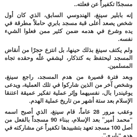
مسجدًا تكفيراً عن فعلته..
إنه بابلير سينغ، الهندوسي السابق، الذي كان أول
شخص يصعد أعلى قبة مسجد بابري حاملاً مطرقة في
يده وشرع في هدمه ضمن كثير ممن فعلوا الشيء
نفسه.
ولم يكتف سينغ بذلك حينها، بل انتزع حجرًا من أنقاض
المسجد ليحتفظ به كتذكار، ليشفي غلّه وحقده تجاه
المسلمين.
وبعد فترة قصيرة من هدم المسجد، راجع سينغ،
وشخص آخر من الذين شاركوا في تلك العملية، ويدعى
يوغيندرا بال، نفسيهما وإثر عملية تفكير عميقة اعتنقا
الإسلام بعد ستة أشهر من تاريخ عملية الهدم.
وعقب مرور 28 عاماً، قام سينغ، الذي أصبح اسمه
“محمد أمير” بعد الإسلام، ببناء 90 مسجداً بالفعل من
أصل 100 مسجد تعهد بتشييدها تكفيراً عن مشاركته في
هدم “بابري”.