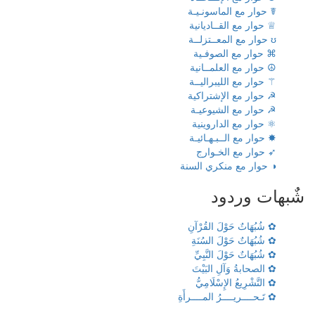
☤ حوار مع الماسونـيـة
♕ حوار مع القــاديانية
ʊ حوار مع المعــتزلــة
⌘ حوار مع الصوفـية
☮ حوار مع العلمــانية
⚚ حوار مع الليبراليــة
☭ حوار مع الإشتراكية
☭ حوار مع الشيوعيـة
⚛ حوار مع الداروينية
✸ حوار مع الــبـهـائيـة
➶ حوار مع الخـوارج
◑ حوار مع منكري السنة
شٌبهات وردود
✿ شُبُهَاتٌ حَوْلَ القُرْآنِ
✿ شُبُهَاتٌ حَوْلَ السُنَةِ
✿ شُبُهَاتٌ حَوْلَ النَّبِيِّ
✿ الصحابةُ وَآلِ البَيْتَ
✿ التَّشْرِيعُ الإِسْلَامِيُّ
✿ تَـحــــريــــرُ المــــرأَةِ