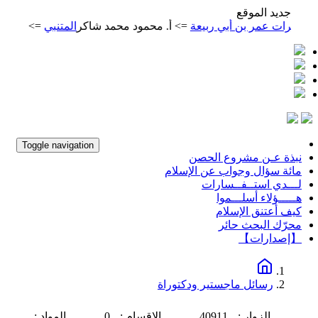
جديد الموقع
ت عمر بن أبي ربيعة
=> أ. محمود محمد شاكر
المتنبي
=> أ. محمود مح
Toggle navigation
نبذة عـن مشروع الحصن
مائة سؤال وجواب عن الإسلام
لـــدي استــفــسارات
هـــــؤلاء أسلـــموا
كيف أعتنق الإسلام
محرّك البحث حائر
【إصدارات】
رسائل ماجستير ودكتوراة
الزوار :
40911
الاقسام :
0
المواد :