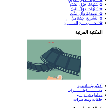
✿ شُبُهَاتٌ حَوْلَ السُنَةِ
✿ شُبُهَاتٌ حَوْلَ النَّبِيِّ
✿ الصحابةُ وَآلِ البَيْتَ
✿ التَّشْرِيعُ الإِسْلَامِيُّ
✿ تَـحــــريــــرُ المــــرأَةِ
المكتبة المرئية
أفلام وثـــائـقـية
منــــــــــاظـــــــرات
مقاطع فيــديـــو
حلقات ومحاضرات