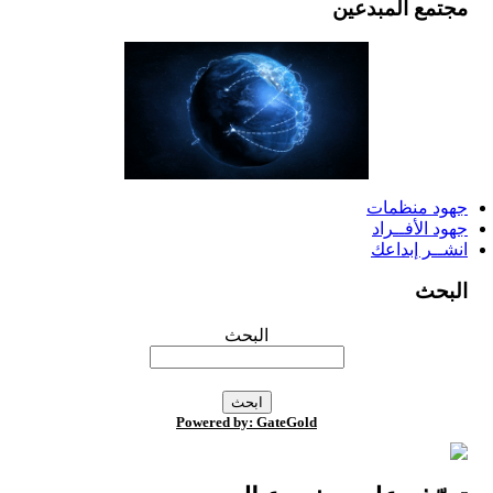
مجتمع المبدعين
جهود منظمات
جهود الأفــراد
انشــر إبداعك
البحث
البحث
Powered by: GateGold