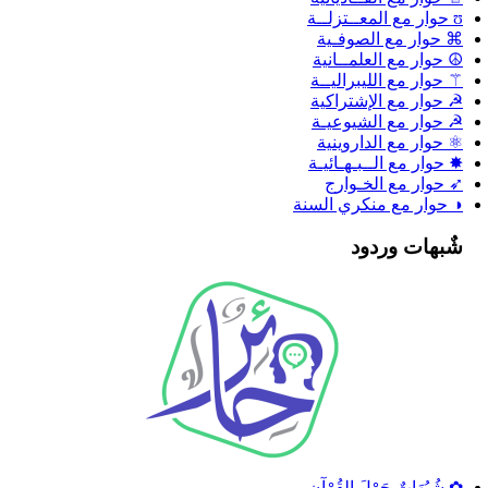
ʊ حوار مع المعــتزلــة
⌘ حوار مع الصوفـية
☮ حوار مع العلمــانية
⚚ حوار مع الليبراليــة
☭ حوار مع الإشتراكية
☭ حوار مع الشيوعيـة
⚛ حوار مع الداروينية
✸ حوار مع الــبـهـائيـة
➶ حوار مع الخـوارج
◑ حوار مع منكري السنة
شٌبهات وردود
✿ شُبُهَاتٌ حَوْلَ القُرْآنِ