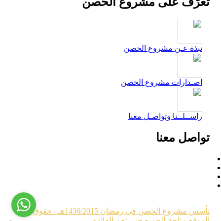
تعرّف على مشروع الحصن
نبذة عـن مشروع الحصن
اصـدارات مشروع الحصن
راســلــنا وتواصـل معنا
تواصل معنا
تأسس مشروع الحصن في رمضان 1436/2015هـ - حقوق
الموقع متاحة للجميع حتى تعم الفائدة