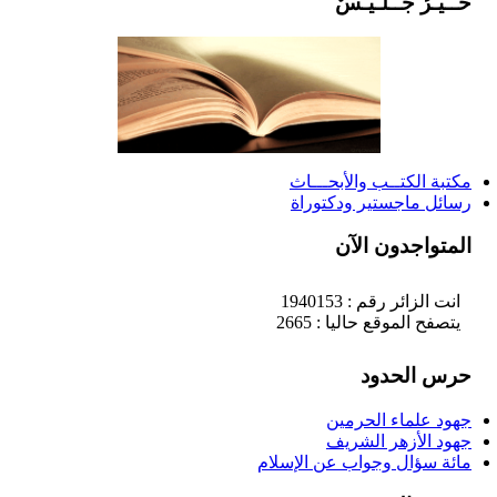
خَــيْـرُ جَــلـيـسٌ
مكتبة الكتــب والأبحـــاث
رسائل ماجستير ودكتوراة
المتواجدون الآن
انت الزائر رقم : 1940153
يتصفح الموقع حاليا : 2665
حرس الحدود
جهود علماء الحرمين
جهود الأزهر الشريف
مائة سؤال وجواب عن الإسلام