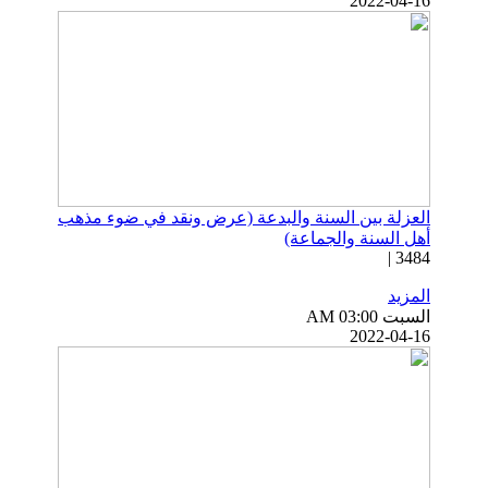
2022-04-16
العزلة بين السنة والبدعة (عرض ونقد في ضوء مذهب
أهل السنة والجماعة)
3484 |
المزيد
السبت AM 03:00
2022-04-16