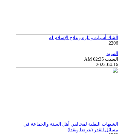
الشك أسبابه وآثاره وعلاج الإسلام له
2206 |
المزيد
السبت AM 02:35
2022-04-16
الشبهات النقلية لمخالفي أهل السنة والجماعة في
مسائل القدر (عرضا ونقدا)