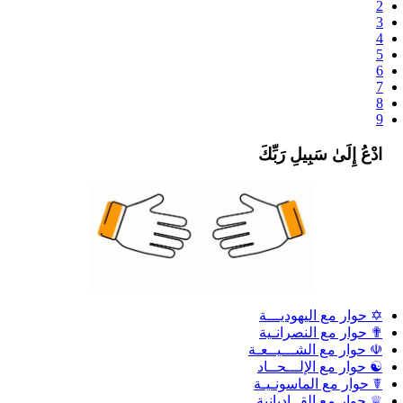
2
3
4
5
6
7
8
9
ادْعُ إِلَىٰ سَبِيلِ رَبِّكَ
✡ حوار مع اليهوديـــة
✟ حوار مع النصرانـية
☫ حوار مع الشـــيــعـة
☯ حوار مع الإلـــحــاد
☤ حوار مع الماسونـيـة
♕ حوار مع القــاديانية